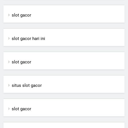
slot gacor
slot gacor hari ini
slot gacor
situs slot gacor
slot gacor