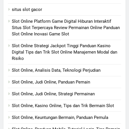
situs slot gacor
Slot Online Platform Game Digital Hiburan Interaktif
Situs Slot Terpercaya Review Permainan Online Panduan
Slot Online Inovasi Game Slot
Slot Online Strategi Jackpot Tinggi Panduan Kasino
Digital Tips dan Trik Slot Online Manajemen Modal dan
Risiko
Slot Online, Analisis Data, Teknologi Perjudian
Slot Online, Judi Online, Panduan Pemain
Slot Online, Judi Online, Strategi Permainan
Slot Online, Kasino Online, Tips dan Trik Bermain Slot
Slot Online, Keuntungan Bermain, Panduan Pemula