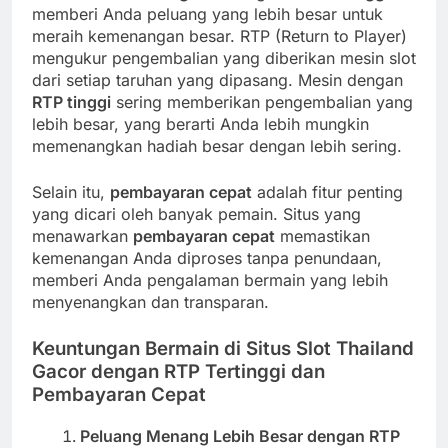
memberi Anda peluang yang lebih besar untuk
meraih kemenangan besar. RTP (Return to Player)
mengukur pengembalian yang diberikan mesin slot
dari setiap taruhan yang dipasang. Mesin dengan
RTP tinggi
sering memberikan pengembalian yang
lebih besar, yang berarti Anda lebih mungkin
memenangkan hadiah besar dengan lebih sering.
Selain itu,
pembayaran cepat
adalah fitur penting
yang dicari oleh banyak pemain. Situs yang
menawarkan
pembayaran cepat
memastikan
kemenangan Anda diproses tanpa penundaan,
memberi Anda pengalaman bermain yang lebih
menyenangkan dan transparan.
Keuntungan Bermain di Situs Slot Thailand
Gacor dengan RTP Tertinggi dan
Pembayaran Cepat
Peluang Menang Lebih Besar dengan RTP