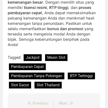
kemenangan besar
. Dengan memilih situs yang
memiliki
lisensi resmi
,
RTP tinggi
, dan
proses
pembayaran cepat
, Anda dapat memaksimalkan
peluang kemenangan Anda dan menikmati hasil
kemenangan tanpa penundaan. Pastikan untuk
selalu memanfaatkan
bonus dan promosi
yang
tersedia serta mengelola modal Anda dengan
bijak. Semoga keberuntungan berpihak pada
Anda!
Tagged:
Jackpot
Mesin Slot
Pembayaran Cepat
Pembayaran Tanpa Potongan
RTP Tertinggi
Slot Gacor
Slot Thailand
Previous:
Next:
Post