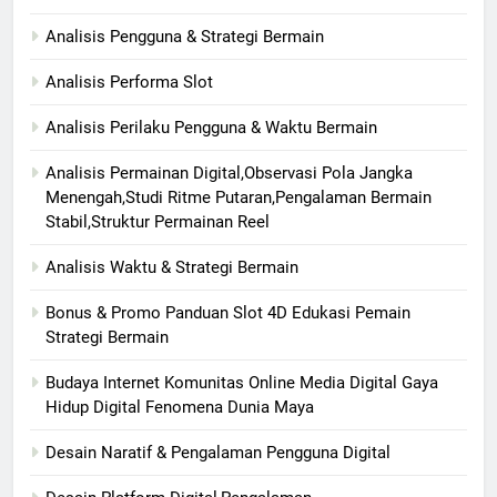
Analisis Pengguna & Strategi Bermain
Analisis Performa Slot
Analisis Perilaku Pengguna & Waktu Bermain
Analisis Permainan Digital,Observasi Pola Jangka
Menengah,Studi Ritme Putaran,Pengalaman Bermain
Stabil,Struktur Permainan Reel
Analisis Waktu & Strategi Bermain
Bonus & Promo Panduan Slot 4D Edukasi Pemain
Strategi Bermain
Budaya Internet Komunitas Online Media Digital Gaya
Hidup Digital Fenomena Dunia Maya
Desain Naratif & Pengalaman Pengguna Digital