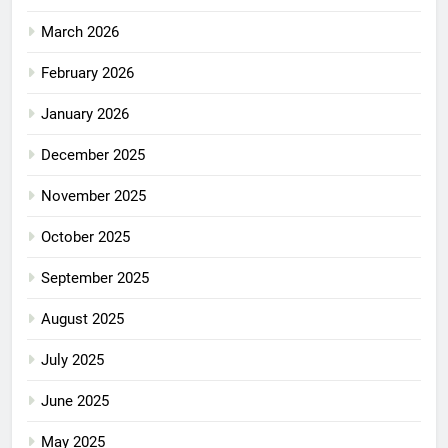
March 2026
February 2026
January 2026
December 2025
November 2025
October 2025
September 2025
August 2025
July 2025
June 2025
May 2025