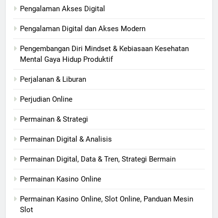
Pengalaman Akses Digital
Pengalaman Digital dan Akses Modern
Pengembangan Diri Mindset & Kebiasaan Kesehatan
Mental Gaya Hidup Produktif
Perjalanan & Liburan
Perjudian Online
Permainan & Strategi
Permainan Digital & Analisis
Permainan Digital, Data & Tren, Strategi Bermain
Permainan Kasino Online
Permainan Kasino Online, Slot Online, Panduan Mesin
Slot