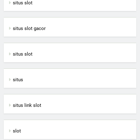
situs slot
situs slot gacor
situs slot
situs
situs link slot
slot