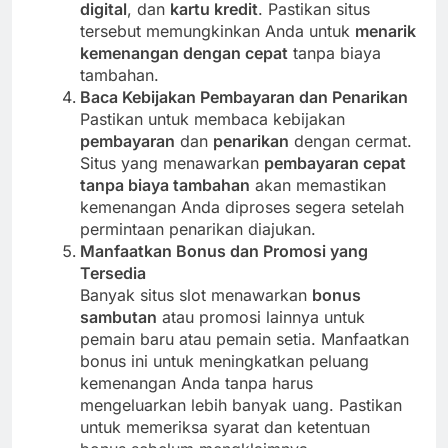
digital
, dan
kartu kredit
. Pastikan situs
tersebut memungkinkan Anda untuk
menarik
kemenangan dengan cepat
tanpa biaya
tambahan.
Baca Kebijakan Pembayaran dan Penarikan
Pastikan untuk membaca kebijakan
pembayaran
dan
penarikan
dengan cermat.
Situs yang menawarkan
pembayaran cepat
tanpa biaya tambahan
akan memastikan
kemenangan Anda diproses segera setelah
permintaan penarikan diajukan.
Manfaatkan Bonus dan Promosi yang
Tersedia
Banyak situs slot menawarkan
bonus
sambutan
atau promosi lainnya untuk
pemain baru atau pemain setia. Manfaatkan
bonus ini untuk meningkatkan peluang
kemenangan Anda tanpa harus
mengeluarkan lebih banyak uang. Pastikan
untuk memeriksa syarat dan ketentuan