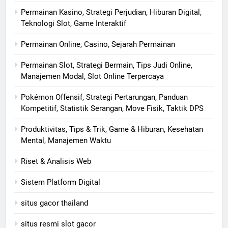
Permainan Kasino, Strategi Perjudian, Hiburan Digital,
Teknologi Slot, Game Interaktif
Permainan Online, Casino, Sejarah Permainan
Permainan Slot, Strategi Bermain, Tips Judi Online,
Manajemen Modal, Slot Online Terpercaya
Pokémon Offensif, Strategi Pertarungan, Panduan
Kompetitif, Statistik Serangan, Move Fisik, Taktik DPS
Produktivitas, Tips & Trik, Game & Hiburan, Kesehatan
Mental, Manajemen Waktu
Riset & Analisis Web
Sistem Platform Digital
situs gacor thailand
situs resmi slot gacor