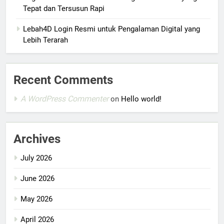
Tepat dan Tersusun Rapi
Lebah4D Login Resmi untuk Pengalaman Digital yang
Lebih Terarah
Recent Comments
A WordPress Commenter
on
Hello world!
Archives
July 2026
June 2026
May 2026
April 2026