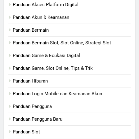
Panduan Akses Platform Digital
Panduan Akun & Keamanan
Panduan Bermain
Panduan Bermain Slot, Slot Online, Strategi Slot
Panduan Game & Edukasi Digital
Panduan Game, Slot Online, Tips & Trik
Panduan Hiburan
Panduan Login Mobile dan Keamanan Akun
Panduan Pengguna
Panduan Pengguna Baru
Panduan Slot