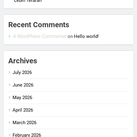
Lebih Terarah
Recent Comments
A WordPress Commenter
on
Hello world!
Archives
July 2026
June 2026
May 2026
April 2026
March 2026
February 2026