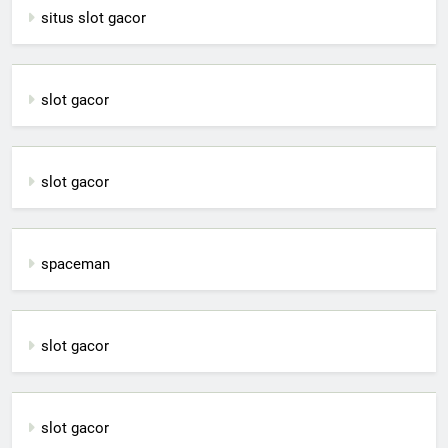
situs slot gacor
slot gacor
slot gacor
spaceman
slot gacor
slot gacor