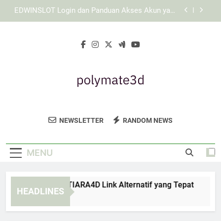
Skip
Panduan Login Edwinslot untuk Menjaga Data
to
Pribadi
content
Login Lebah4D Lebih Mudah dengan Data Akun
yang Tepat dan Tersusun Rapi
Cara Memeriksa TIARA4D Link Alternatif yang
Tepat
EDWINSLOT Login dan Panduan Akses Akun yang
Lebih Mudah untuk Pengguna Baru
Panduan Login Edwinslot untuk Menjaga Data
Pribadi
Polymate 3D
Dapatkan Solusi Cetak 3D Berkualitas
Login Lebah4D Lebih Mudah dengan Data Akun
NEWSLETTER
RANDOM NEWS
yang Tepat dan Tersusun Rapi
Tinggi Dari Polymate 3D. Teknologi Inovatif
Untuk Kebutuhan Industri Anda.
MENU
ra Memeriksa TIARA4D Link Alternatif yang Tepat
EDWI
HEADLINES
Weeks Ago
1 Mon