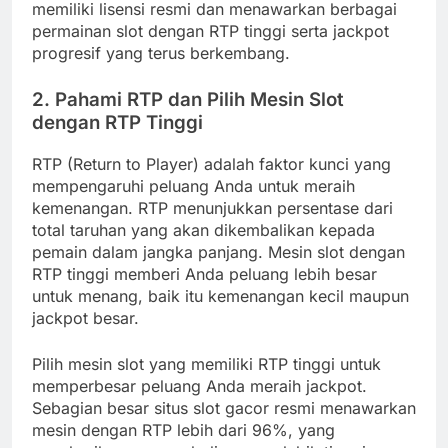
memiliki lisensi resmi dan menawarkan berbagai
permainan slot dengan RTP tinggi serta jackpot
progresif yang terus berkembang.
2.
Pahami RTP dan Pilih Mesin Slot
dengan RTP Tinggi
RTP (Return to Player) adalah faktor kunci yang
mempengaruhi peluang Anda untuk meraih
kemenangan. RTP menunjukkan persentase dari
total taruhan yang akan dikembalikan kepada
pemain dalam jangka panjang. Mesin slot dengan
RTP tinggi memberi Anda peluang lebih besar
untuk menang, baik itu kemenangan kecil maupun
jackpot besar.
Pilih mesin slot yang memiliki RTP tinggi untuk
memperbesar peluang Anda meraih jackpot.
Sebagian besar situs slot gacor resmi menawarkan
mesin dengan RTP lebih dari 96%, yang