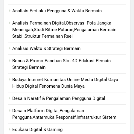
Analisis Perilaku Pengguna & Waktu Bermain
Analisis Permainan Digital,Observasi Pola Jangka
Menengah,Studi Ritme Putaran,Pengalaman Bermain
Stabil,Struktur Permainan Reel
Analisis Waktu & Strategi Bermain
Bonus & Promo Panduan Slot 4D Edukasi Pemain
Strategi Bermain
Budaya Internet Komunitas Online Media Digital Gaya
Hidup Digital Fenomena Dunia Maya
Desain Naratif & Pengalaman Pengguna Digital
Desain Platform Digital,Pengalaman
Pengguna,Antarmuka Responsif,Infrastruktur Sistem
Edukasi Digital & Gaming