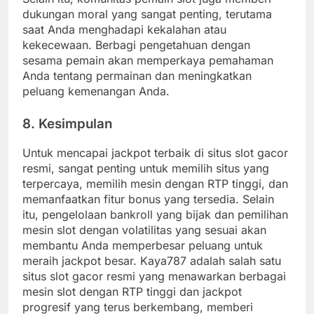
dukungan moral yang sangat penting, terutama
saat Anda menghadapi kekalahan atau
kekecewaan. Berbagi pengetahuan dengan
sesama pemain akan memperkaya pemahaman
Anda tentang permainan dan meningkatkan
peluang kemenangan Anda.
8.
Kesimpulan
Untuk mencapai jackpot terbaik di situs slot gacor
resmi, sangat penting untuk memilih situs yang
terpercaya, memilih mesin dengan RTP tinggi, dan
memanfaatkan fitur bonus yang tersedia. Selain
itu, pengelolaan bankroll yang bijak dan pemilihan
mesin slot dengan volatilitas yang sesuai akan
membantu Anda memperbesar peluang untuk
meraih jackpot besar. Kaya787 adalah salah satu
situs slot gacor resmi yang menawarkan berbagai
mesin slot dengan RTP tinggi dan jackpot
progresif yang terus berkembang, memberi