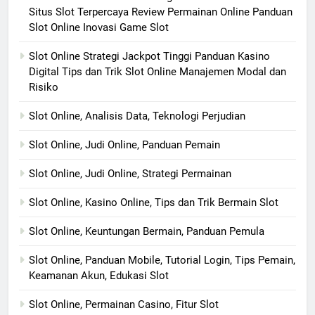
Situs Slot Terpercaya Review Permainan Online Panduan
Slot Online Inovasi Game Slot
Slot Online Strategi Jackpot Tinggi Panduan Kasino
Digital Tips dan Trik Slot Online Manajemen Modal dan
Risiko
Slot Online, Analisis Data, Teknologi Perjudian
Slot Online, Judi Online, Panduan Pemain
Slot Online, Judi Online, Strategi Permainan
Slot Online, Kasino Online, Tips dan Trik Bermain Slot
Slot Online, Keuntungan Bermain, Panduan Pemula
Slot Online, Panduan Mobile, Tutorial Login, Tips Pemain,
Keamanan Akun, Edukasi Slot
Slot Online, Permainan Casino, Fitur Slot