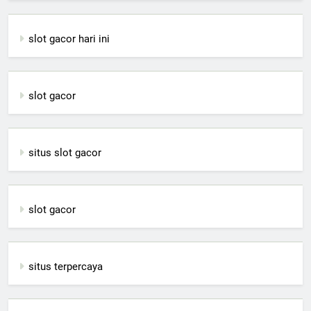
slot gacor hari ini
slot gacor
situs slot gacor
slot gacor
situs terpercaya