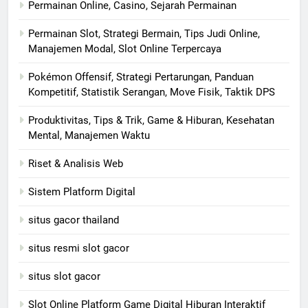
Permainan Online, Casino, Sejarah Permainan
Permainan Slot, Strategi Bermain, Tips Judi Online,
Manajemen Modal, Slot Online Terpercaya
Pokémon Offensif, Strategi Pertarungan, Panduan
Kompetitif, Statistik Serangan, Move Fisik, Taktik DPS
Produktivitas, Tips & Trik, Game & Hiburan, Kesehatan
Mental, Manajemen Waktu
Riset & Analisis Web
Sistem Platform Digital
situs gacor thailand
situs resmi slot gacor
situs slot gacor
Slot Online Platform Game Digital Hiburan Interaktif