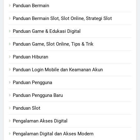
Panduan Bermain
Panduan Bermain Slot, Slot Online, Strategi Slot
Panduan Game & Edukasi Digital
Panduan Game, Slot Online, Tips & Trik
Panduan Hiburan
Panduan Login Mobile dan Keamanan Akun
Panduan Pengguna
Panduan Pengguna Baru
Panduan Slot
Pengalaman Akses Digital
Pengalaman Digital dan Akses Modern