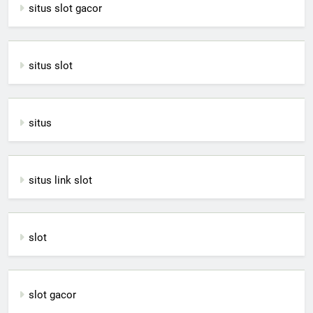
situs slot gacor
situs slot
situs
situs link slot
slot
slot gacor