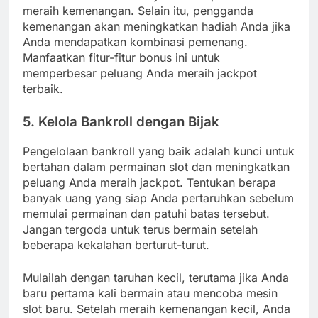
meraih kemenangan. Selain itu, pengganda
kemenangan akan meningkatkan hadiah Anda jika
Anda mendapatkan kombinasi pemenang.
Manfaatkan fitur-fitur bonus ini untuk
memperbesar peluang Anda meraih jackpot
terbaik.
5.
Kelola Bankroll dengan Bijak
Pengelolaan bankroll yang baik adalah kunci untuk
bertahan dalam permainan slot dan meningkatkan
peluang Anda meraih jackpot. Tentukan berapa
banyak uang yang siap Anda pertaruhkan sebelum
memulai permainan dan patuhi batas tersebut.
Jangan tergoda untuk terus bermain setelah
beberapa kekalahan berturut-turut.
Mulailah dengan taruhan kecil, terutama jika Anda
baru pertama kali bermain atau mencoba mesin
slot baru. Setelah meraih kemenangan kecil, Anda