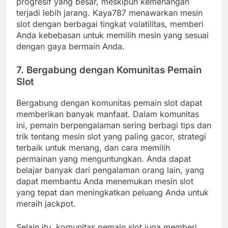
progresif yang besar, meskipun kemenangan
terjadi lebih jarang. Kaya787 menawarkan mesin
slot dengan berbagai tingkat volatilitas, memberi
Anda kebebasan untuk memilih mesin yang sesuai
dengan gaya bermain Anda.
7.
Bergabung dengan Komunitas Pemain
Slot
Bergabung dengan komunitas pemain slot dapat
memberikan banyak manfaat. Dalam komunitas
ini, pemain berpengalaman sering berbagi tips dan
trik tentang mesin slot yang paling gacor, strategi
terbaik untuk menang, dan cara memilih
permainan yang menguntungkan. Anda dapat
belajar banyak dari pengalaman orang lain, yang
dapat membantu Anda menemukan mesin slot
yang tepat dan meningkatkan peluang Anda untuk
meraih jackpot.
Selain itu, komunitas pemain slot juga memberi