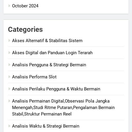
October 2024
Categories
Akses Alternatif & Stabilitas Sistem
Akses Digital dan Panduan Login Terarah
Analisis Pengguna & Strategi Bermain
Analisis Performa Slot
Analisis Perilaku Pengguna & Waktu Bermain
Analisis Permainan Digital,Observasi Pola Jangka
Menengah,Studi Ritme Putaran,Pengalaman Bermain
Stabil,Struktur Permainan Reel
Analisis Waktu & Strategi Bermain