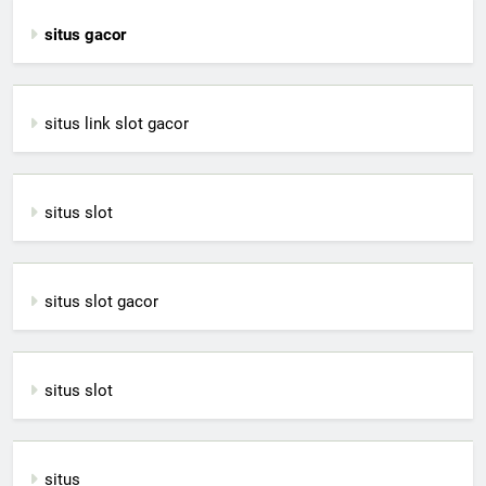
situs gacor
situs link slot gacor
situs slot
situs slot gacor
situs slot
situs