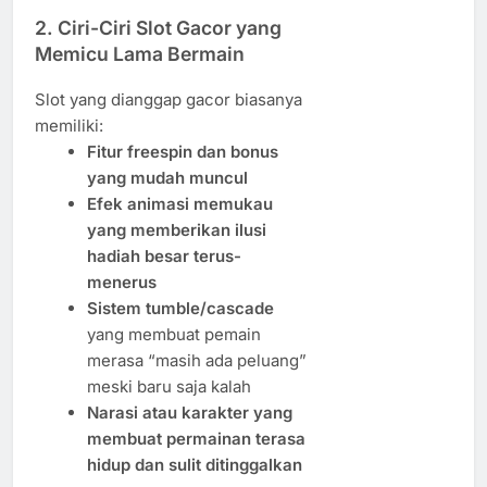
2. Ciri-Ciri Slot Gacor yang
Memicu Lama Bermain
Slot yang dianggap gacor biasanya
memiliki:
Fitur freespin dan bonus
yang mudah muncul
Efek animasi memukau
yang memberikan ilusi
hadiah besar terus-
menerus
Sistem tumble/cascade
yang membuat pemain
merasa “masih ada peluang”
meski baru saja kalah
Narasi atau karakter yang
membuat permainan terasa
hidup dan sulit ditinggalkan