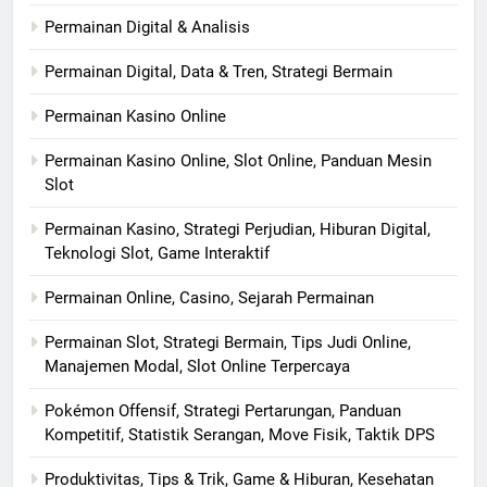
Permainan Digital & Analisis
Permainan Digital, Data & Tren, Strategi Bermain
Permainan Kasino Online
Permainan Kasino Online, Slot Online, Panduan Mesin
Slot
Permainan Kasino, Strategi Perjudian, Hiburan Digital,
Teknologi Slot, Game Interaktif
Permainan Online, Casino, Sejarah Permainan
Permainan Slot, Strategi Bermain, Tips Judi Online,
Manajemen Modal, Slot Online Terpercaya
Pokémon Offensif, Strategi Pertarungan, Panduan
Kompetitif, Statistik Serangan, Move Fisik, Taktik DPS
Produktivitas, Tips & Trik, Game & Hiburan, Kesehatan