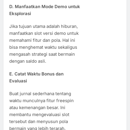
D.
Manfaatkan Mode Demo untuk
Eksplorasi
Jika tujuan utama adalah hiburan,
manfaatkan slot versi demo untuk
memahami fitur dan pola. Hal ini
bisa menghemat waktu sekaligus
mengasah strategi saat bermain
dengan saldo asli.
E.
Catat Waktu Bonus dan
Evaluasi
Buat jurnal sederhana tentang
waktu munculnya fitur freespin
atau kemenangan besar. Ini
membantu mengevaluasi slot
tersebut dan menyusun pola
bermain yang lebih terarah.