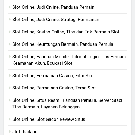
Slot Online, Judi Online, Panduan Pemain
Slot Online, Judi Online, Strategi Permainan
Slot Online, Kasino Online, Tips dan Trik Bermain Slot
Slot Online, Keuntungan Bermain, Panduan Pemula
Slot Online, Panduan Mobile, Tutorial Login, Tips Pemain,
Keamanan Akun, Edukasi Slot
Slot Online, Permainan Casino, Fitur Slot
Slot Online, Permainan Casino, Tema Slot
Slot Online, Situs Resmi, Panduan Pemula, Server Stabil,
Tips Bermain, Layanan Pelanggan
Slot Online, Slot Gacor, Review Situs
slot thailand