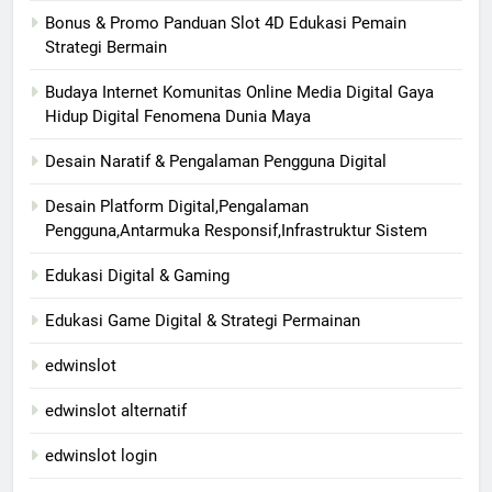
Bonus & Promo Panduan Slot 4D Edukasi Pemain
Strategi Bermain
Budaya Internet Komunitas Online Media Digital Gaya
Hidup Digital Fenomena Dunia Maya
Desain Naratif & Pengalaman Pengguna Digital
Desain Platform Digital,Pengalaman
Pengguna,Antarmuka Responsif,Infrastruktur Sistem
Edukasi Digital & Gaming
Edukasi Game Digital & Strategi Permainan
edwinslot
edwinslot alternatif
edwinslot login