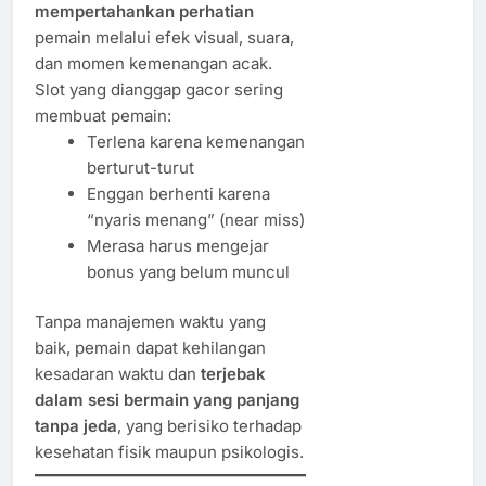
mempertahankan perhatian
pemain melalui efek visual, suara,
dan momen kemenangan acak.
Slot yang dianggap gacor sering
membuat pemain:
Terlena karena kemenangan
berturut-turut
Enggan berhenti karena
“nyaris menang” (near miss)
Merasa harus mengejar
bonus yang belum muncul
Tanpa manajemen waktu yang
baik, pemain dapat kehilangan
kesadaran waktu dan
terjebak
dalam sesi bermain yang panjang
tanpa jeda
, yang berisiko terhadap
kesehatan fisik maupun psikologis.