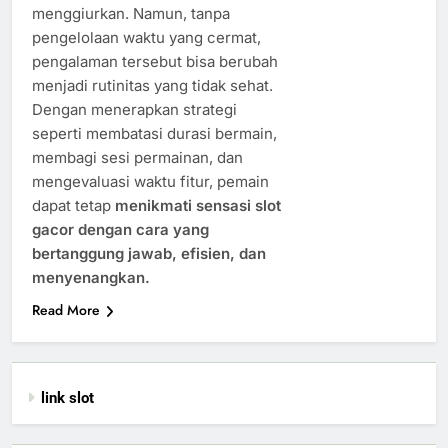
menggiurkan. Namun, tanpa
pengelolaan waktu yang cermat,
pengalaman tersebut bisa berubah
menjadi rutinitas yang tidak sehat.
Dengan menerapkan strategi
seperti membatasi durasi bermain,
membagi sesi permainan, dan
mengevaluasi waktu fitur, pemain
dapat tetap
menikmati sensasi slot
gacor dengan cara yang
bertanggung jawab, efisien, dan
menyenangkan.
Read More
link slot