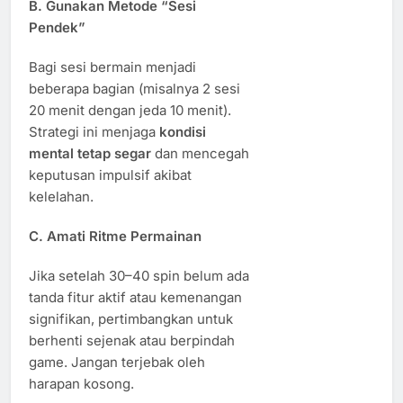
B.
Gunakan Metode “Sesi
Pendek”
Bagi sesi bermain menjadi
beberapa bagian (misalnya 2 sesi
20 menit dengan jeda 10 menit).
Strategi ini menjaga
kondisi
mental tetap segar
dan mencegah
keputusan impulsif akibat
kelelahan.
C.
Amati Ritme Permainan
Jika setelah 30–40 spin belum ada
tanda fitur aktif atau kemenangan
signifikan, pertimbangkan untuk
berhenti sejenak atau berpindah
game. Jangan terjebak oleh
harapan kosong.