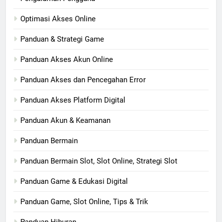
Optimasi Akses Online
Panduan & Strategi Game
Panduan Akses Akun Online
Panduan Akses dan Pencegahan Error
Panduan Akses Platform Digital
Panduan Akun & Keamanan
Panduan Bermain
Panduan Bermain Slot, Slot Online, Strategi Slot
Panduan Game & Edukasi Digital
Panduan Game, Slot Online, Tips & Trik