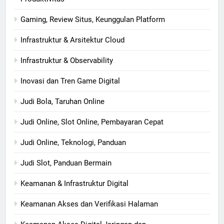
Gaming, Review Situs, Keunggulan Platform
Infrastruktur & Arsitektur Cloud
Infrastruktur & Observability
Inovasi dan Tren Game Digital
Judi Bola, Taruhan Online
Judi Online, Slot Online, Pembayaran Cepat
Judi Online, Teknologi, Panduan
Judi Slot, Panduan Bermain
Keamanan & Infrastruktur Digital
Keamanan Akses dan Verifikasi Halaman