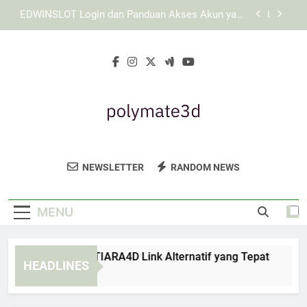
Skip
Panduan Login Edwinslot untuk Menjaga Data
to
Pribadi
content
Login Lebah4D Lebih Mudah dengan Data Akun
yang Tepat dan Tersusun Rapi
Cara Memeriksa TIARA4D Link Alternatif yang
Tepat
EDWINSLOT Login dan Panduan Akses Akun yang
Lebih Mudah untuk Pengguna Baru
Panduan Login Edwinslot untuk Menjaga Data
Pribadi
Polymate 3D
Dapatkan Solusi Cetak 3D Berkualitas
Login Lebah4D Lebih Mudah dengan Data Akun
NEWSLETTER
RANDOM NEWS
yang Tepat dan Tersusun Rapi
Tinggi Dari Polymate 3D. Teknologi Inovatif
Untuk Kebutuhan Industri Anda.
MENU
ra Memeriksa TIARA4D Link Alternatif yang Tepat
EDWI
HEADLINES
Weeks Ago
1 Mon