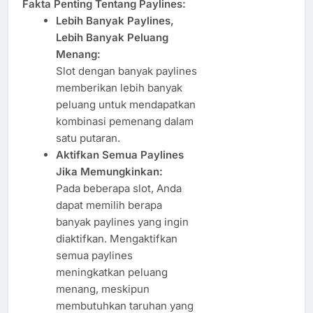
Fakta Penting Tentang Paylines:
Lebih Banyak Paylines,
Lebih Banyak Peluang
Menang:
Slot dengan banyak paylines
memberikan lebih banyak
peluang untuk mendapatkan
kombinasi pemenang dalam
satu putaran.
Aktifkan Semua Paylines
Jika Memungkinkan:
Pada beberapa slot, Anda
dapat memilih berapa
banyak paylines yang ingin
diaktifkan. Mengaktifkan
semua paylines
meningkatkan peluang
menang, meskipun
membutuhkan taruhan yang