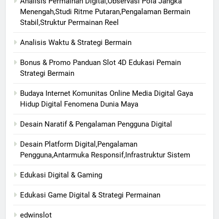
Analisis Permainan Digital,Observasi Pola Jangka
Menengah,Studi Ritme Putaran,Pengalaman Bermain
Stabil,Struktur Permainan Reel
Analisis Waktu & Strategi Bermain
Bonus & Promo Panduan Slot 4D Edukasi Pemain
Strategi Bermain
Budaya Internet Komunitas Online Media Digital Gaya
Hidup Digital Fenomena Dunia Maya
Desain Naratif & Pengalaman Pengguna Digital
Desain Platform Digital,Pengalaman
Pengguna,Antarmuka Responsif,Infrastruktur Sistem
Edukasi Digital & Gaming
Edukasi Game Digital & Strategi Permainan
edwinslot