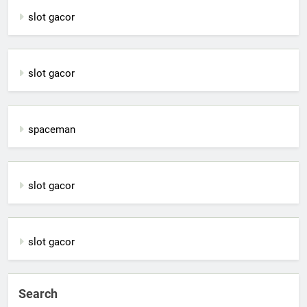
slot gacor
slot gacor
spaceman
slot gacor
slot gacor
Search