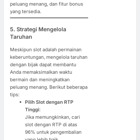
peluang menang, dan fitur bonus
yang tersedia.
5. Strategi Mengelola
Taruhan
Meskipun slot adalah permainan
keberuntungan, mengelola taruhan
dengan bijak dapat membantu
Anda memaksimalkan waktu
bermain dan meningkatkan
peluang menang. Berikut beberapa
tips:
Pilih Slot dengan RTP
Tinggi:
Jika memungkinkan, cari
slot dengan RTP di atas
96% untuk pengembalian
yang lebih baik.