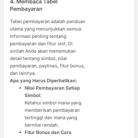
4. Membaca Tabel
Pembayaran
Tabel pembayaran adalah panduan
utama yang menunjukkan semua
informasi penting tentang
pembayaran dan fitur slot. Di
sinilah Anda akan menemukan
detail tentang simbol, nilai
pembayaran, paylines, fitur bonus,
dan lainnya.
Apa yang Harus Diperhatikan:
Nilai Pembayaran Setiap
Simbol:
Ketahui simbol mana yang
memberikan pembayaran
tertinggi dan mana yang
bernilai rendah.
Fitur Bonus dan Cara