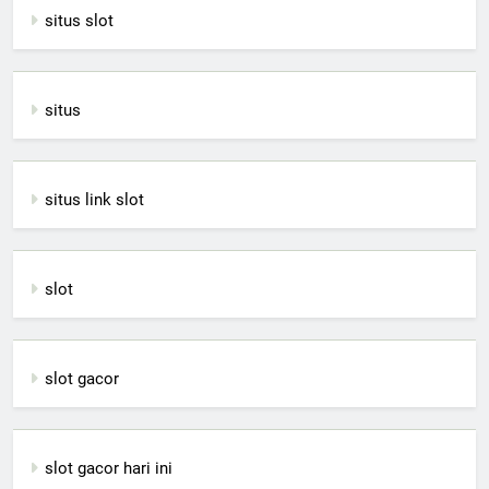
situs slot
situs
situs link slot
slot
slot gacor
slot gacor hari ini