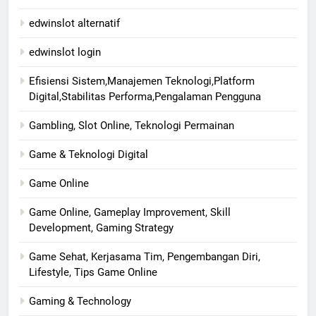
edwinslot alternatif
edwinslot login
Efisiensi Sistem,Manajemen Teknologi,Platform
Digital,Stabilitas Performa,Pengalaman Pengguna
Gambling, Slot Online, Teknologi Permainan
Game & Teknologi Digital
Game Online
Game Online, Gameplay Improvement, Skill
Development, Gaming Strategy
Game Sehat, Kerjasama Tim, Pengembangan Diri,
Lifestyle, Tips Game Online
Gaming & Technology