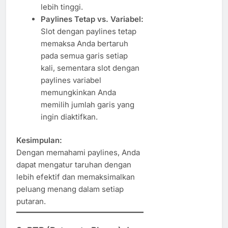
lebih tinggi.
Paylines Tetap vs. Variabel:
Slot dengan paylines tetap
memaksa Anda bertaruh
pada semua garis setiap
kali, sementara slot dengan
paylines variabel
memungkinkan Anda
memilih jumlah garis yang
ingin diaktifkan.
Kesimpulan:
Dengan memahami paylines, Anda
dapat mengatur taruhan dengan
lebih efektif dan memaksimalkan
peluang menang dalam setiap
putaran.