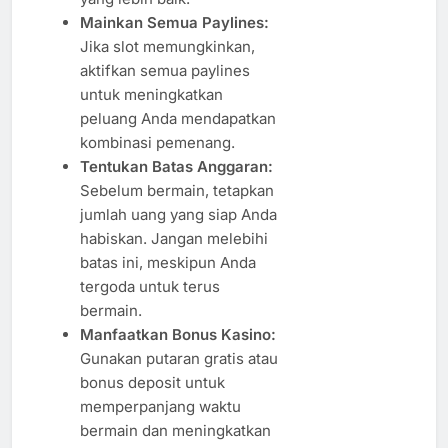
Mainkan Semua Paylines:
Jika slot memungkinkan,
aktifkan semua paylines
untuk meningkatkan
peluang Anda mendapatkan
kombinasi pemenang.
Tentukan Batas Anggaran:
Sebelum bermain, tetapkan
jumlah uang yang siap Anda
habiskan. Jangan melebihi
batas ini, meskipun Anda
tergoda untuk terus
bermain.
Manfaatkan Bonus Kasino:
Gunakan putaran gratis atau
bonus deposit untuk
memperpanjang waktu
bermain dan meningkatkan