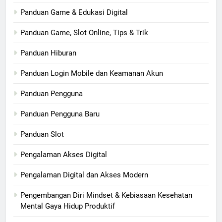
Panduan Game & Edukasi Digital
Panduan Game, Slot Online, Tips & Trik
Panduan Hiburan
Panduan Login Mobile dan Keamanan Akun
Panduan Pengguna
Panduan Pengguna Baru
Panduan Slot
Pengalaman Akses Digital
Pengalaman Digital dan Akses Modern
Pengembangan Diri Mindset & Kebiasaan Kesehatan
Mental Gaya Hidup Produktif