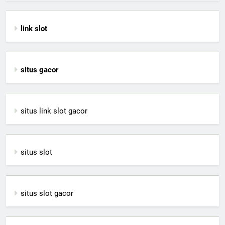
link slot
situs gacor
situs link slot gacor
situs slot
situs slot gacor