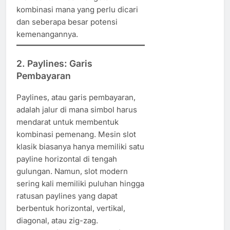
kombinasi mana yang perlu dicari
dan seberapa besar potensi
kemenangannya.
2. Paylines: Garis
Pembayaran
Paylines, atau garis pembayaran,
adalah jalur di mana simbol harus
mendarat untuk membentuk
kombinasi pemenang. Mesin slot
klasik biasanya hanya memiliki satu
payline horizontal di tengah
gulungan. Namun, slot modern
sering kali memiliki puluhan hingga
ratusan paylines yang dapat
berbentuk horizontal, vertikal,
diagonal, atau zig-zag.