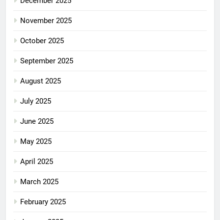
December 2025
November 2025
October 2025
September 2025
August 2025
July 2025
June 2025
May 2025
April 2025
March 2025
February 2025