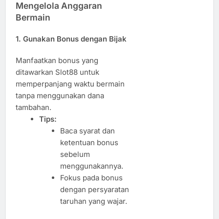
Mengelola Anggaran
Bermain
1. Gunakan Bonus dengan Bijak
Manfaatkan bonus yang
ditawarkan Slot88 untuk
memperpanjang waktu bermain
tanpa menggunakan dana
tambahan.
Tips:
Baca syarat dan
ketentuan bonus
sebelum
menggunakannya.
Fokus pada bonus
dengan persyaratan
taruhan yang wajar.