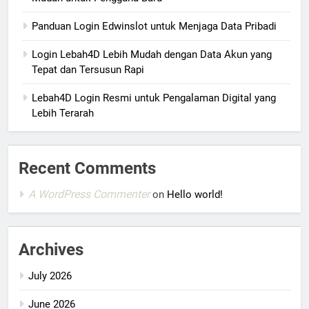
Panduan Login Edwinslot untuk Menjaga Data Pribadi
Login Lebah4D Lebih Mudah dengan Data Akun yang
Tepat dan Tersusun Rapi
Lebah4D Login Resmi untuk Pengalaman Digital yang
Lebih Terarah
Recent Comments
A WordPress Commenter
on
Hello world!
Archives
July 2026
June 2026