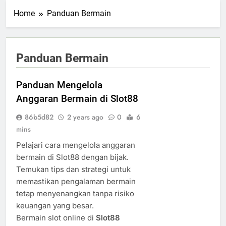
Home
Panduan Bermain
Panduan Bermain
Panduan Mengelola
Anggaran Bermain di Slot88
86b5d82
2 years ago
0
6
mins
Pelajari cara mengelola anggaran
bermain di Slot88 dengan bijak.
Temukan tips dan strategi untuk
memastikan pengalaman bermain
tetap menyenangkan tanpa risiko
keuangan yang besar.
Bermain slot online di
Slot88