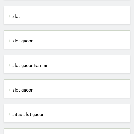
slot
slot gacor
slot gacor hari ini
slot gacor
situs slot gacor