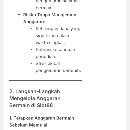
pengeluaran selama
bermain.
Risiko Tanpa Manajemen
Anggaran:
Kehilangan dana yang
signifikan dalam
waktu singkat.
Potensi kecanduan
perjudian.
Stres akibat
pengeluaran berlebih.
2. Langkah-Langkah
Mengelola Anggaran
Bermain di Slot88
1. Tetapkan Anggaran Bermain
Sebelum Memulai