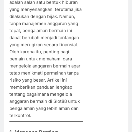
adalah salah satu bentuk hiburan
yang menyenangkan, terutama jika
dilakukan dengan bijak. Namun,
tanpa manajemen anggaran yang
tepat, pengalaman bermain ini
dapat berubah menjadi tantangan
yang merugikan secara finansial.
Oleh karena itu, penting bagi
pemain untuk memahami cara
mengelola anggaran bermain agar
tetap menikmati permainan tanpa
risiko yang besar. Artikel ini
memberikan panduan lengkap
tentang bagaimana mengelola
anggaran bermain di Slot88 untuk
pengalaman yang lebih aman dan
terkontrol.