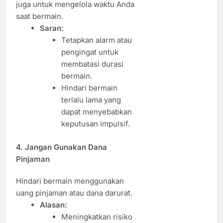
juga untuk mengelola waktu Anda
saat bermain.
Saran:
Tetapkan alarm atau
pengingat untuk
membatasi durasi
bermain.
Hindari bermain
terlalu lama yang
dapat menyebabkan
keputusan impulsif.
4. Jangan Gunakan Dana
Pinjaman
Hindari bermain menggunakan
uang pinjaman atau dana darurat.
Alasan:
Meningkatkan risiko