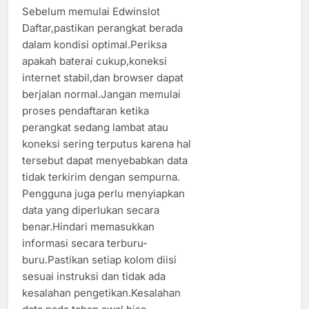
Sebelum memulai Edwinslot
Daftar,pastikan perangkat berada
dalam kondisi optimal.Periksa
apakah baterai cukup,koneksi
internet stabil,dan browser dapat
berjalan normal.Jangan memulai
proses pendaftaran ketika
perangkat sedang lambat atau
koneksi sering terputus karena hal
tersebut dapat menyebabkan data
tidak terkirim dengan sempurna.
Pengguna juga perlu menyiapkan
data yang diperlukan secara
benar.Hindari memasukkan
informasi secara terburu-
buru.Pastikan setiap kolom diisi
sesuai instruksi dan tidak ada
kesalahan pengetikan.Kesalahan