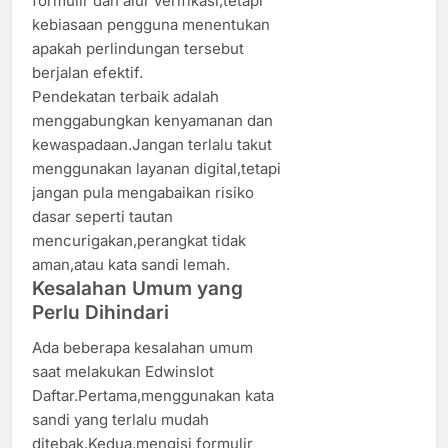
formulir dan alur verifikasi,tetapi
kebiasaan pengguna menentukan
apakah perlindungan tersebut
berjalan efektif.
Pendekatan terbaik adalah
menggabungkan kenyamanan dan
kewaspadaan.Jangan terlalu takut
menggunakan layanan digital,tetapi
jangan pula mengabaikan risiko
dasar seperti tautan
mencurigakan,perangkat tidak
aman,atau kata sandi lemah.
Kesalahan Umum yang
Perlu Dihindari
Ada beberapa kesalahan umum
saat melakukan Edwinslot
Daftar.Pertama,menggunakan kata
sandi yang terlalu mudah
ditebak.Kedua,mengisi formulir