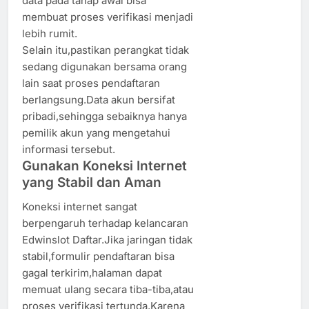
data pada tahap awal bisa
membuat proses verifikasi menjadi
lebih rumit.
Selain itu,pastikan perangkat tidak
sedang digunakan bersama orang
lain saat proses pendaftaran
berlangsung.Data akun bersifat
pribadi,sehingga sebaiknya hanya
pemilik akun yang mengetahui
informasi tersebut.
Gunakan Koneksi Internet
yang Stabil dan Aman
Koneksi internet sangat
berpengaruh terhadap kelancaran
Edwinslot Daftar.Jika jaringan tidak
stabil,formulir pendaftaran bisa
gagal terkirim,halaman dapat
memuat ulang secara tiba-tiba,atau
proses verifikasi tertunda.Karena