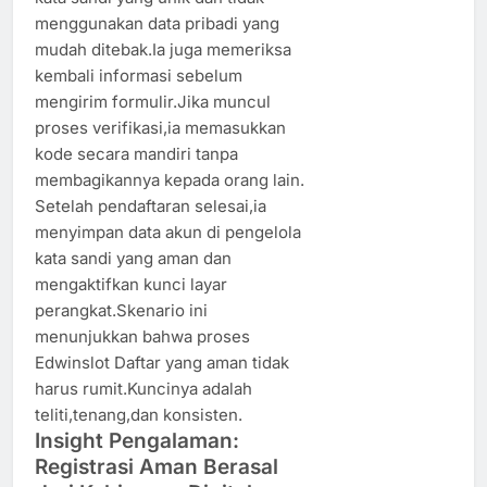
menggunakan data pribadi yang
mudah ditebak.Ia juga memeriksa
kembali informasi sebelum
mengirim formulir.Jika muncul
proses verifikasi,ia memasukkan
kode secara mandiri tanpa
membagikannya kepada orang lain.
Setelah pendaftaran selesai,ia
menyimpan data akun di pengelola
kata sandi yang aman dan
mengaktifkan kunci layar
perangkat.Skenario ini
menunjukkan bahwa proses
Edwinslot Daftar yang aman tidak
harus rumit.Kuncinya adalah
teliti,tenang,dan konsisten.
Insight Pengalaman:
Registrasi Aman Berasal