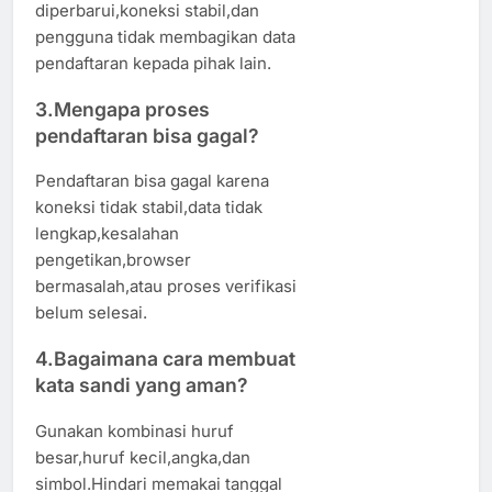
diperbarui,koneksi stabil,dan
pengguna tidak membagikan data
pendaftaran kepada pihak lain.
3.Mengapa proses
pendaftaran bisa gagal?
Pendaftaran bisa gagal karena
koneksi tidak stabil,data tidak
lengkap,kesalahan
pengetikan,browser
bermasalah,atau proses verifikasi
belum selesai.
4.Bagaimana cara membuat
kata sandi yang aman?
Gunakan kombinasi huruf
besar,huruf kecil,angka,dan
simbol.Hindari memakai tanggal