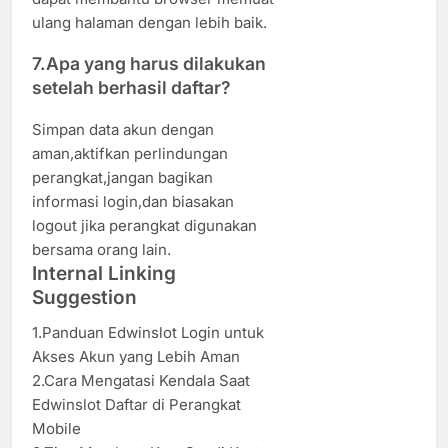
ulang halaman dengan lebih baik.
7.Apa yang harus dilakukan
setelah berhasil daftar?
Simpan data akun dengan
aman,aktifkan perlindungan
perangkat,jangan bagikan
informasi login,dan biasakan
logout jika perangkat digunakan
bersama orang lain.
Internal Linking
Suggestion
1.Panduan Edwinslot Login untuk
Akses Akun yang Lebih Aman
2.Cara Mengatasi Kendala Saat
Edwinslot Daftar di Perangkat
Mobile