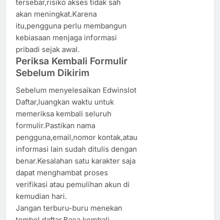
tersebar,risiko akses tidak sah
akan meningkat.Karena
itu,pengguna perlu membangun
kebiasaan menjaga informasi
pribadi sejak awal.
Periksa Kembali Formulir
Sebelum Dikirim
Sebelum menyelesaikan Edwinslot
Daftar,luangkan waktu untuk
memeriksa kembali seluruh
formulir.Pastikan nama
pengguna,email,nomor kontak,atau
informasi lain sudah ditulis dengan
benar.Kesalahan satu karakter saja
dapat menghambat proses
verifikasi atau pemulihan akun di
kemudian hari.
Jangan terburu-buru menekan
tombol daftar.Baca kembali