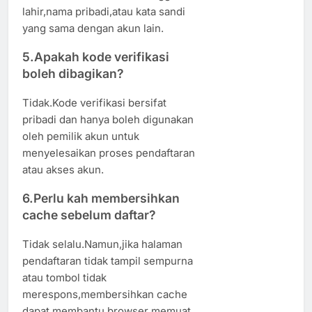
lahir,nama pribadi,atau kata sandi
yang sama dengan akun lain.
5.Apakah kode verifikasi
boleh dibagikan?
Tidak.Kode verifikasi bersifat
pribadi dan hanya boleh digunakan
oleh pemilik akun untuk
menyelesaikan proses pendaftaran
atau akses akun.
6.Perlu kah membersihkan
cache sebelum daftar?
Tidak selalu.Namun,jika halaman
pendaftaran tidak tampil sempurna
atau tombol tidak
merespons,membersihkan cache
dapat membantu browser memuat