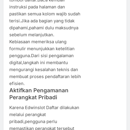
instruksi pada halaman dan
pastikan semua kolom wajib sudah
terisi.Jika ada bagian yang tidak
dipahami,pahami dulu maksudnya
sebelum melanjutkan.
Kebiasaan memeriksa ulang
formulir menunjukkan ketelitian
pengguna.Dari sisi pengalaman
digital,langkah ini membantu
mengurangi kesalahan teknis dan
membuat proses pendaftaran lebih
efisien.
Aktifkan Pengamanan
Perangkat Pribadi
Karena Edwinslot Daftar dilakukan
melalui perangkat
pribadi,pengguna perlu
memastikan perangkat tersebut