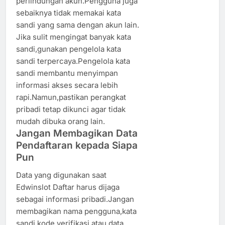
perlindungan akun.Pengguna juga
sebaiknya tidak memakai kata
sandi yang sama dengan akun lain.
Jika sulit mengingat banyak kata
sandi,gunakan pengelola kata
sandi terpercaya.Pengelola kata
sandi membantu menyimpan
informasi akses secara lebih
rapi.Namun,pastikan perangkat
pribadi tetap dikunci agar tidak
mudah dibuka orang lain.
Jangan Membagikan Data
Pendaftaran kepada Siapa
Pun
Data yang digunakan saat
Edwinslot Daftar harus dijaga
sebagai informasi pribadi.Jangan
membagikan nama pengguna,kata
sandi,kode verifikasi,atau data