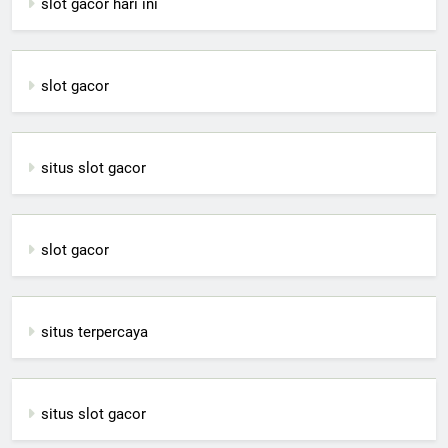
slot gacor hari ini
slot gacor
situs slot gacor
slot gacor
situs terpercaya
situs slot gacor