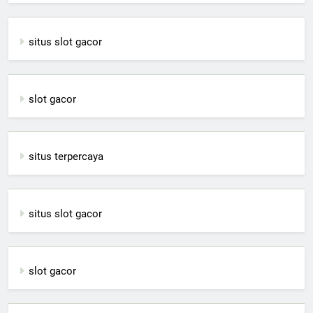
situs slot gacor
slot gacor
situs terpercaya
situs slot gacor
slot gacor