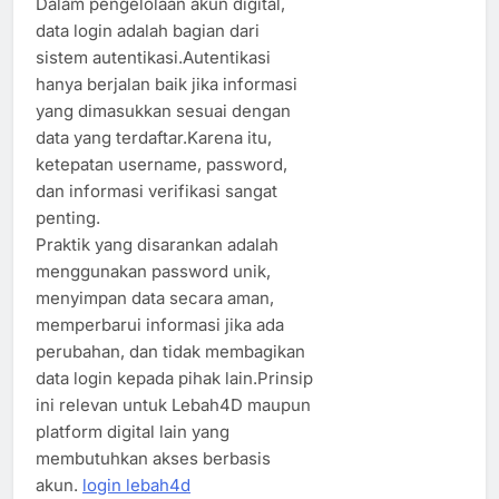
Dalam pengelolaan akun digital,
data login adalah bagian dari
sistem autentikasi.Autentikasi
hanya berjalan baik jika informasi
yang dimasukkan sesuai dengan
data yang terdaftar.Karena itu,
ketepatan username, password,
dan informasi verifikasi sangat
penting.
Praktik yang disarankan adalah
menggunakan password unik,
menyimpan data secara aman,
memperbarui informasi jika ada
perubahan, dan tidak membagikan
data login kepada pihak lain.Prinsip
ini relevan untuk Lebah4D maupun
platform digital lain yang
membutuhkan akses berbasis
akun.
login lebah4d