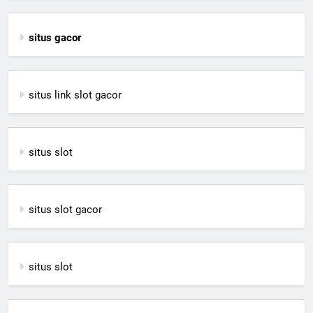
situs gacor
situs link slot gacor
situs slot
situs slot gacor
situs slot