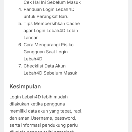
Cek Hal Ini Sebelum Masuk
Panduan Login Lebah4D
untuk Perangkat Baru
Tips Membersihkan Cache
agar Login Lebah4D Lebih
Lancar
Cara Mengurangi Risiko
Gangguan Saat Login
Lebah4D
Checklist Data Akun
Lebah4D Sebelum Masuk
Kesimpulan
Login Lebah4D lebih mudah
dilakukan ketika pengguna
memiliki data akun yang tepat, rapi,
dan aman.Username, password,
serta informasi pendukung perlu