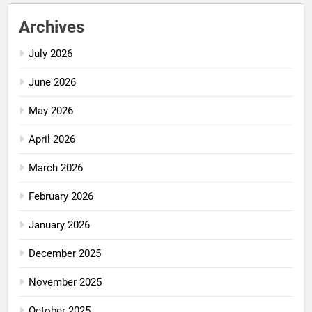
Archives
July 2026
June 2026
May 2026
April 2026
March 2026
February 2026
January 2026
December 2025
November 2025
October 2025