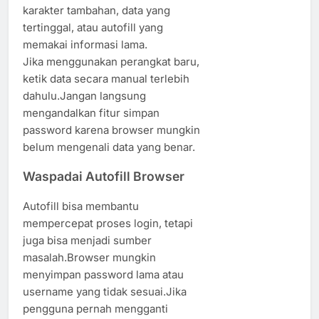
karakter tambahan, data yang
tertinggal, atau autofill yang
memakai informasi lama.
Jika menggunakan perangkat baru,
ketik data secara manual terlebih
dahulu.Jangan langsung
mengandalkan fitur simpan
password karena browser mungkin
belum mengenali data yang benar.
Waspadai Autofill Browser
Autofill bisa membantu
mempercepat proses login, tetapi
juga bisa menjadi sumber
masalah.Browser mungkin
menyimpan password lama atau
username yang tidak sesuai.Jika
pengguna pernah mengganti