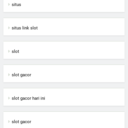
situs
situs link slot
slot
slot gacor
slot gacor hari ini
slot gacor