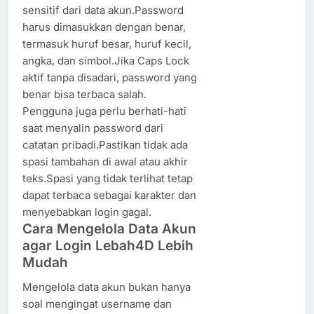
sensitif dari data akun.Password
harus dimasukkan dengan benar,
termasuk huruf besar, huruf kecil,
angka, dan simbol.Jika Caps Lock
aktif tanpa disadari, password yang
benar bisa terbaca salah.
Pengguna juga perlu berhati-hati
saat menyalin password dari
catatan pribadi.Pastikan tidak ada
spasi tambahan di awal atau akhir
teks.Spasi yang tidak terlihat tetap
dapat terbaca sebagai karakter dan
menyebabkan login gagal.
Cara Mengelola Data Akun
agar Login Lebah4D Lebih
Mudah
Mengelola data akun bukan hanya
soal mengingat username dan