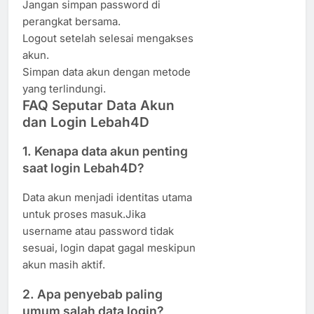
Jangan simpan password di
perangkat bersama.
Logout setelah selesai mengakses
akun.
Simpan data akun dengan metode
yang terlindungi.
FAQ Seputar Data Akun
dan Login Lebah4D
1. Kenapa data akun penting
saat login Lebah4D?
Data akun menjadi identitas utama
untuk proses masuk.Jika
username atau password tidak
sesuai, login dapat gagal meskipun
akun masih aktif.
2. Apa penyebab paling
umum salah data login?