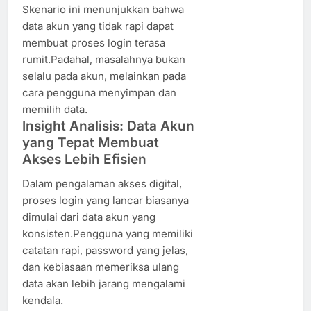
Skenario ini menunjukkan bahwa
data akun yang tidak rapi dapat
membuat proses login terasa
rumit.Padahal, masalahnya bukan
selalu pada akun, melainkan pada
cara pengguna menyimpan dan
memilih data.
Insight Analisis: Data Akun
yang Tepat Membuat
Akses Lebih Efisien
Dalam pengalaman akses digital,
proses login yang lancar biasanya
dimulai dari data akun yang
konsisten.Pengguna yang memiliki
catatan rapi, password yang jelas,
dan kebiasaan memeriksa ulang
data akan lebih jarang mengalami
kendala.