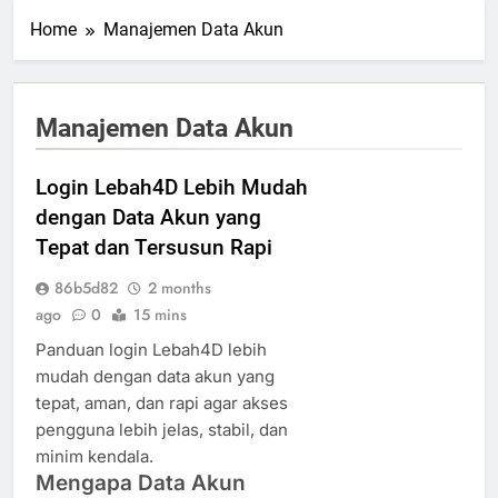
Home
Manajemen Data Akun
Manajemen Data Akun
Login Lebah4D Lebih Mudah
dengan Data Akun yang
Tepat dan Tersusun Rapi
86b5d82
2 months
ago
0
15 mins
Panduan login Lebah4D lebih
mudah dengan data akun yang
tepat, aman, dan rapi agar akses
pengguna lebih jelas, stabil, dan
minim kendala.
Mengapa Data Akun