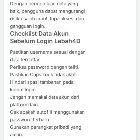
Dengan pengelolaan data yang
baik, pengguna dapat mengurangi
risiko salah input, lupa akses, dan
gangguan login.
Checklist Data Akun
Sebelum Login Lebah4D
Pastikan username sesuai dengan
data terdaftar.
Periksa password dengan teliti.
Pastikan Caps Lock tidak aktif.
Hindari spasi tambahan pada
kolom login.
Jangan memakai data akun dari
platform lain.
Cek apakah autofill menggunakan
password terbaru.
Gunakan perangkat pribadi yang
aman.