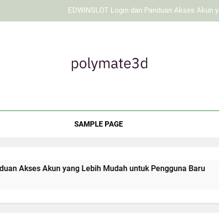
EDWINSLOT Login dan Panduan Akses Akun ya
Panduan Login
Login Lebah4D Lebih Mudah dengan Da
Cara Memerik
ymate 3D
EDWINSLOT Login dan Panduan Akses Akun ya
olusi Cetak 3D Berkualitas Tinggi Dari Polymate 3D. Teknologi
Panduan Login
SAMPLE PAGE
Login Lebah4D Lebih Mudah dengan Da
es Akun yang Lebih Mudah untuk Pengguna Baru
Pandu
2 Month