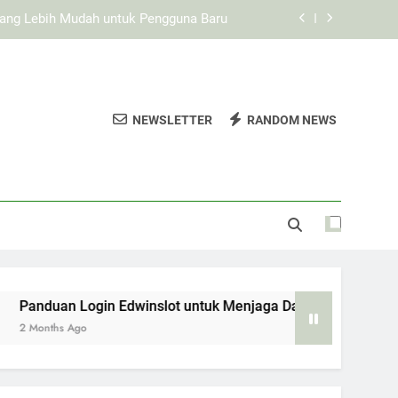
ng Lebih Mudah untuk Pengguna Baru
 Edwinslot untuk Menjaga Data Pribadi
ta Akun yang Tepat dan Tersusun Rapi
NEWSLETTER
RANDOM NEWS
sa TIARA4D Link Alternatif yang Tepat
ng Lebih Mudah untuk Pengguna Baru
 Inovatif Untuk Kebutuhan Industri Anda.
 Edwinslot untuk Menjaga Data Pribadi
ta Akun yang Tepat dan Tersusun Rapi
an Login Edwinslot untuk Menjaga Data Pribadi
Login L
s Ago
2 Months 