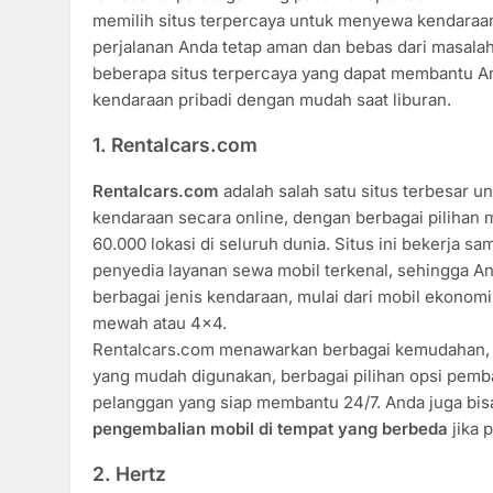
memilih situs terpercaya untuk menyewa kendaraan
perjalanan Anda tetap aman dan bebas dari masalah
beberapa situs terpercaya yang dapat membantu 
kendaraan pribadi dengan mudah saat liburan.
1.
Rentalcars.com
Rentalcars.com
adalah salah satu situs terbesar 
kendaraan secara online, dengan berbagai pilihan mo
60.000 lokasi di seluruh dunia. Situs ini bekerja s
penyedia layanan sewa mobil terkenal, sehingga An
berbagai jenis kendaraan, mulai dari mobil ekonom
mewah atau 4×4.
Rentalcars.com menawarkan berbagai kemudahan, 
yang mudah digunakan, berbagai pilihan opsi pemb
pelanggan yang siap membantu 24/7. Anda juga bis
pengembalian mobil di tempat yang berbeda
jika p
2.
Hertz