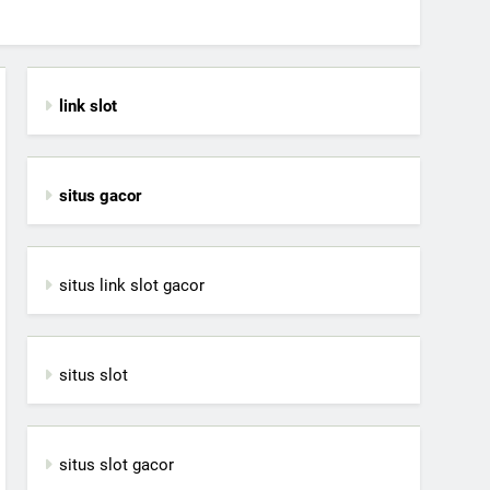
link slot
situs gacor
situs link slot gacor
situs slot
situs slot gacor