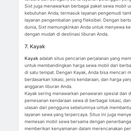
Sixt juga menawarkan berbagai paket sewa mobil 
kebutuhan Anda, termasuk layanan pengemudi tamb
layanan pengembalian yang fleksibel. Dengan berba
dunia, Sixt memungkinkan Anda untuk menyewa ke
dengan mudah di destinasi liburan Anda.
7.
Kayak
Kayak
adalah situs pencarian perjalanan yang me
untuk membandingkan harga sewa mobil dari berba
di satu tempat. Dengan Kayak, Anda bisa mencari m
berdasarkan lokasi, jenis kendaraan, dan harga ya
anggaran liburan Anda.
Kayak sering menawarkan penawaran spesial dan d
pemesanan kendaraan sewa di berbagai lokasi, dan
ulasan dari pengguna sebelumnya untuk membantu
layanan sewa yang terpercaya. Situs ini juga meny
memesan mobil sewa bersama dengan penerbangan 
memberikan kenyamanan dalam merencanakan perj