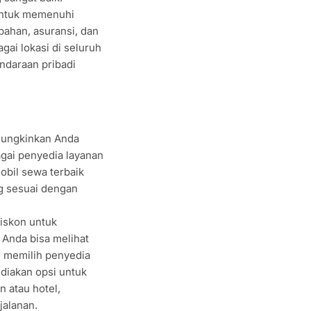
untuk memenuhi
ahan, asuransi, dan
gai lokasi di seluruh
ndaraan pribadi
mungkinkan Anda
gai penyedia layanan
obil sewa terbaik
ng sesuai dengan
iskon untuk
 Anda bisa melihat
 memilih penyedia
ediakan opsi untuk
atau hotel,
alanan.