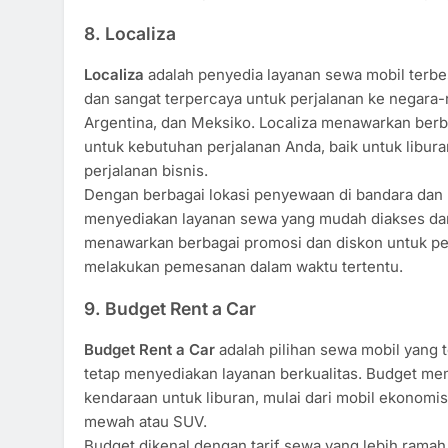
8.
Localiza
Localiza
adalah penyedia layanan sewa mobil terbes
dan sangat terpercaya untuk perjalanan ke negara-n
Argentina, dan Meksiko. Localiza menawarkan berb
untuk kebutuhan perjalanan Anda, baik untuk libur
perjalanan bisnis.
Dengan berbagai lokasi penyewaan di bandara dan p
menyediakan layanan sewa yang mudah diakses dan 
menawarkan berbagai promosi dan diskon untuk pe
melakukan pemesanan dalam waktu tertentu.
9.
Budget Rent a Car
Budget Rent a Car
adalah pilihan sewa mobil yang 
tetap menyediakan layanan berkualitas. Budget memi
kendaraan untuk liburan, mulai dari mobil ekonomi
mewah atau SUV.
Budget dikenal dengan tarif sewa yang lebih ramah