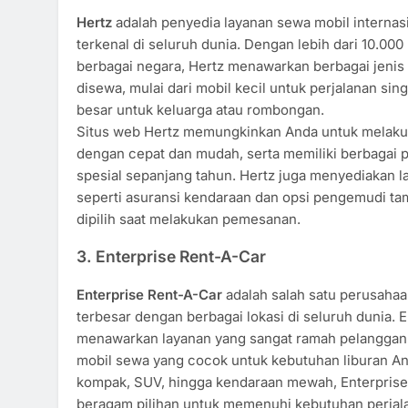
Hertz
adalah penyedia layanan sewa mobil internas
terkenal di seluruh dunia. Dengan lebih dari 10.000
berbagai negara, Hertz menawarkan berbagai jenis
disewa, mulai dari mobil kecil untuk perjalanan si
besar untuk keluarga atau rombongan.
Situs web Hertz memungkinkan Anda untuk melak
dengan cepat dan mudah, serta memiliki berbagai
spesial sepanjang tahun. Hertz juga menyediakan 
seperti asuransi kendaraan dan opsi pengemudi ta
dipilih saat melakukan pemesanan.
3.
Enterprise Rent-A-Car
Enterprise Rent-A-Car
adalah salah satu perusaha
terbesar dengan berbagai lokasi di seluruh dunia. E
menawarkan layanan yang sangat ramah pelanggan 
mobil sewa yang cocok untuk kebutuhan liburan An
kompak, SUV, hingga kendaraan mewah, Enterpris
beragam pilihan untuk memenuhi kebutuhan perjal