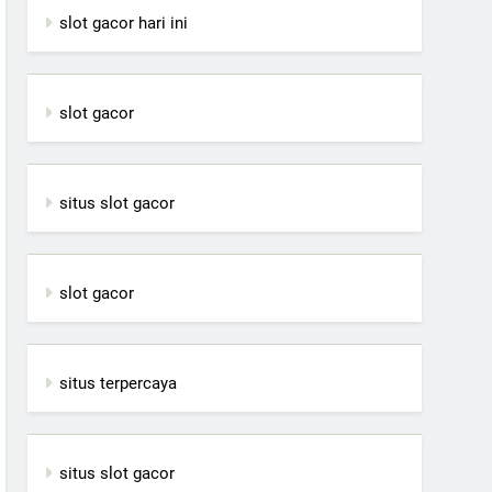
slot gacor hari ini
slot gacor
situs slot gacor
slot gacor
situs terpercaya
situs slot gacor