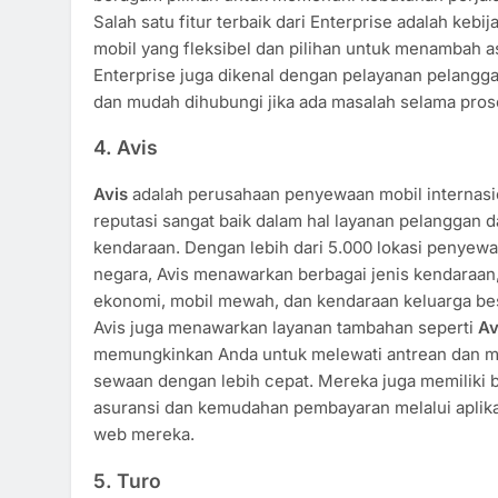
Salah satu fitur terbaik dari Enterprise adalah keb
mobil yang fleksibel dan pilihan untuk menambah as
Enterprise juga dikenal dengan pelayanan pelangga
dan mudah dihubungi jika ada masalah selama pro
4.
Avis
Avis
adalah perusahaan penyewaan mobil internasi
reputasi sangat baik dalam hal layanan pelanggan d
kendaraan. Dengan lebih dari 5.000 lokasi penyewaa
negara, Avis menawarkan berbagai jenis kendaraan
ekonomi, mobil mewah, dan kendaraan keluarga be
Avis juga menawarkan layanan tambahan seperti
Av
memungkinkan Anda untuk melewati antrean dan m
sewaan dengan lebih cepat. Mereka juga memiliki b
asuransi dan kemudahan pembayaran melalui aplikas
web mereka.
5.
Turo