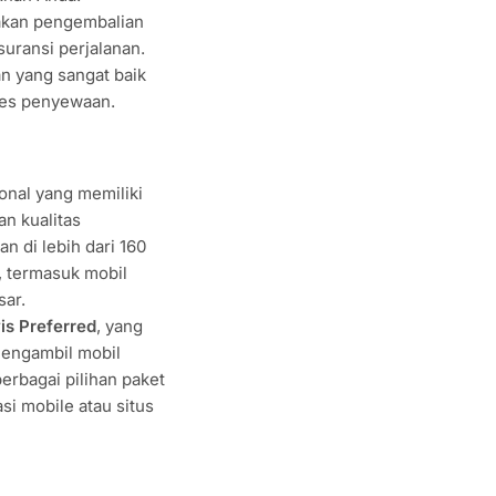
ijakan pengembalian
uransi perjalanan.
n yang sangat baik
ses penyewaan.
onal yang memiliki
an kualitas
n di lebih dari 160
, termasuk mobil
sar.
is Preferred
, yang
engambil mobil
erbagai pilihan paket
i mobile atau situs