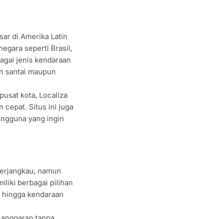
ar di Amerika Latin
egara seperti Brasil,
agai jenis kendaraan
an santai maupun
usat kota, Localiza
cepat. Situs ini juga
ngguna yang ingin
terjangkau, namun
liki berbagai pilihan
s hingga kendaraan
 anggaran tanpa