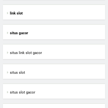
link slot
situs gacor
situs link slot gacor
situs slot
situs slot gacor