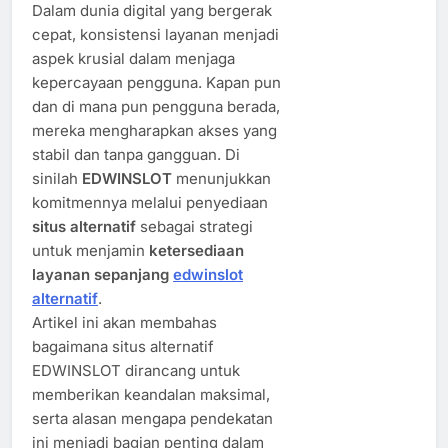
Dalam dunia digital yang bergerak
cepat, konsistensi layanan menjadi
aspek krusial dalam menjaga
kepercayaan pengguna. Kapan pun
dan di mana pun pengguna berada,
mereka mengharapkan akses yang
stabil dan tanpa gangguan. Di
sinilah
EDWINSLOT
menunjukkan
komitmennya melalui penyediaan
situs alternatif
sebagai strategi
untuk menjamin
ketersediaan
layanan sepanjang
edwinslot
alternatif
.
Artikel ini akan membahas
bagaimana situs alternatif
EDWINSLOT dirancang untuk
memberikan keandalan maksimal,
serta alasan mengapa pendekatan
ini menjadi bagian penting dalam