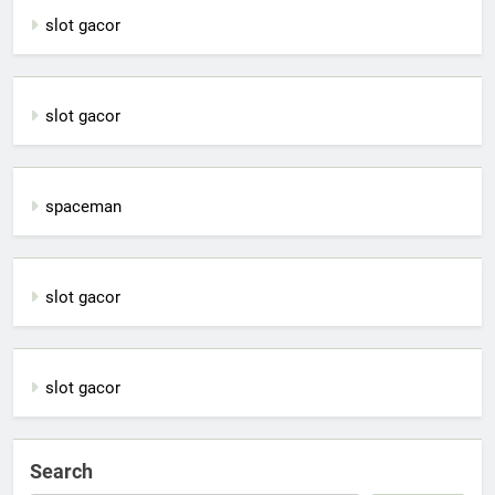
slot gacor
slot gacor
spaceman
slot gacor
slot gacor
Search