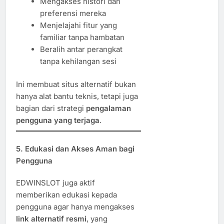
Mengakses histori dan
preferensi mereka
Menjelajahi fitur yang
familiar tanpa hambatan
Beralih antar perangkat
tanpa kehilangan sesi
Ini membuat situs alternatif bukan
hanya alat bantu teknis, tetapi juga
bagian dari strategi
pengalaman
pengguna yang terjaga
.
5. Edukasi dan Akses Aman bagi
Pengguna
EDWINSLOT juga aktif
memberikan edukasi kepada
pengguna agar hanya mengakses
link alternatif resmi
, yang