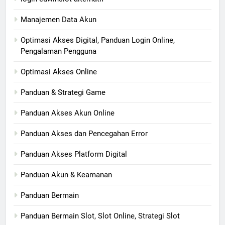
Manajemen Data Akun
Optimasi Akses Digital, Panduan Login Online,
Pengalaman Pengguna
Optimasi Akses Online
Panduan & Strategi Game
Panduan Akses Akun Online
Panduan Akses dan Pencegahan Error
Panduan Akses Platform Digital
Panduan Akun & Keamanan
Panduan Bermain
Panduan Bermain Slot, Slot Online, Strategi Slot