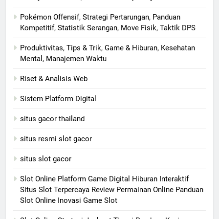
Pokémon Offensif, Strategi Pertarungan, Panduan
Kompetitif, Statistik Serangan, Move Fisik, Taktik DPS
Produktivitas, Tips & Trik, Game & Hiburan, Kesehatan
Mental, Manajemen Waktu
Riset & Analisis Web
Sistem Platform Digital
situs gacor thailand
situs resmi slot gacor
situs slot gacor
Slot Online Platform Game Digital Hiburan Interaktif
Situs Slot Terpercaya Review Permainan Online Panduan
Slot Online Inovasi Game Slot