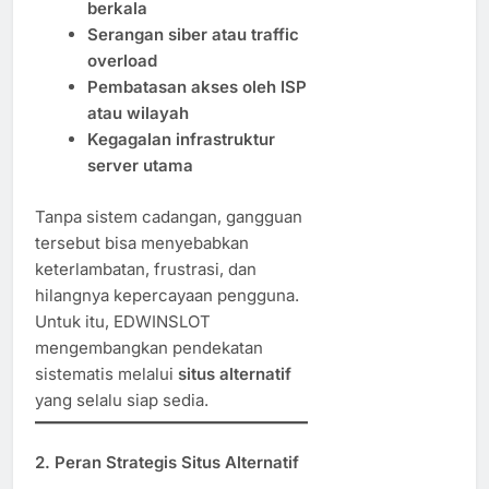
berkala
Serangan siber atau traffic
overload
Pembatasan akses oleh ISP
atau wilayah
Kegagalan infrastruktur
server utama
Tanpa sistem cadangan, gangguan
tersebut bisa menyebabkan
keterlambatan, frustrasi, dan
hilangnya kepercayaan pengguna.
Untuk itu, EDWINSLOT
mengembangkan pendekatan
sistematis melalui
situs alternatif
yang selalu siap sedia.
2. Peran Strategis Situs Alternatif