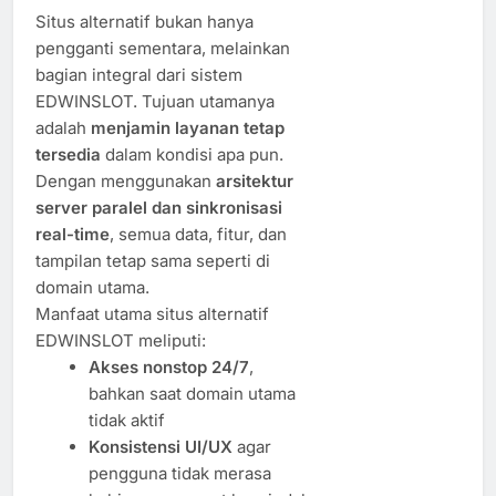
Situs alternatif bukan hanya
pengganti sementara, melainkan
bagian integral dari sistem
EDWINSLOT. Tujuan utamanya
adalah
menjamin layanan tetap
tersedia
dalam kondisi apa pun.
Dengan menggunakan
arsitektur
server paralel dan sinkronisasi
real-time
, semua data, fitur, dan
tampilan tetap sama seperti di
domain utama.
Manfaat utama situs alternatif
EDWINSLOT meliputi:
Akses nonstop 24/7
,
bahkan saat domain utama
tidak aktif
Konsistensi UI/UX
agar
pengguna tidak merasa