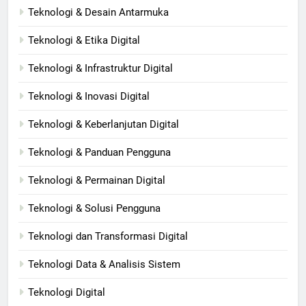
Teknologi & Desain Antarmuka
Teknologi & Etika Digital
Teknologi & Infrastruktur Digital
Teknologi & Inovasi Digital
Teknologi & Keberlanjutan Digital
Teknologi & Panduan Pengguna
Teknologi & Permainan Digital
Teknologi & Solusi Pengguna
Teknologi dan Transformasi Digital
Teknologi Data & Analisis Sistem
Teknologi Digital