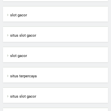
slot gacor
situs slot gacor
slot gacor
situs terpercaya
situs slot gacor