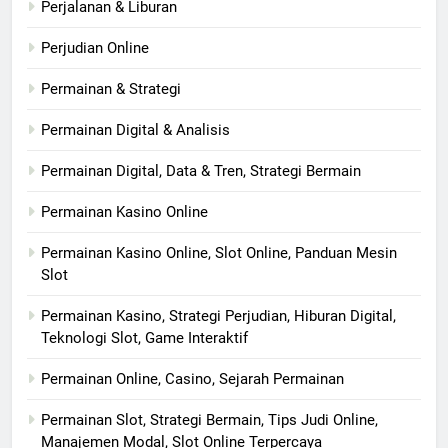
Perjalanan & Liburan
Perjudian Online
Permainan & Strategi
Permainan Digital & Analisis
Permainan Digital, Data & Tren, Strategi Bermain
Permainan Kasino Online
Permainan Kasino Online, Slot Online, Panduan Mesin
Slot
Permainan Kasino, Strategi Perjudian, Hiburan Digital,
Teknologi Slot, Game Interaktif
Permainan Online, Casino, Sejarah Permainan
Permainan Slot, Strategi Bermain, Tips Judi Online,
Manajemen Modal, Slot Online Terpercaya