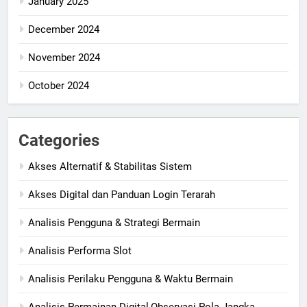
January 2025
December 2024
November 2024
October 2024
Categories
Akses Alternatif & Stabilitas Sistem
Akses Digital dan Panduan Login Terarah
Analisis Pengguna & Strategi Bermain
Analisis Performa Slot
Analisis Perilaku Pengguna & Waktu Bermain