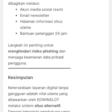
dibagikan melalui:
Akun media sosial resmi
Email newsletter
Halaman informasi situs
utama
Bantuan pelanggan 24 jam
Langkah ini penting untuk
menghindari risiko phishing
dan
menjaga keamanan data pribadi
pengguna.
Kesimpulan
Ketersediaan layanan digital tanpa
gangguan adalah nilai utama yang
ditawarkan oleh EDWINSLOT
melalui sistem
situs alternatif
.
Dengan teknologi pendukung yang