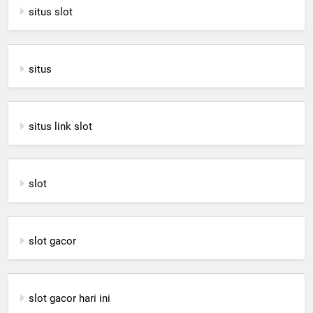
situs slot
situs
situs link slot
slot
slot gacor
slot gacor hari ini