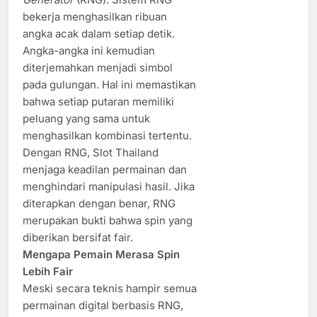
bekerja menghasilkan ribuan
angka acak dalam setiap detik.
Angka-angka ini kemudian
diterjemahkan menjadi simbol
pada gulungan. Hal ini memastikan
bahwa setiap putaran memiliki
peluang yang sama untuk
menghasilkan kombinasi tertentu.
Dengan RNG, Slot Thailand
menjaga keadilan permainan dan
menghindari manipulasi hasil. Jika
diterapkan dengan benar, RNG
merupakan bukti bahwa spin yang
diberikan bersifat fair.
Mengapa Pemain Merasa Spin
Lebih Fair
Meski secara teknis hampir semua
permainan digital berbasis RNG,