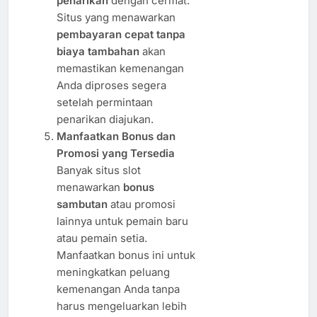
penarikan
dengan cermat.
Situs yang menawarkan
pembayaran cepat tanpa
biaya tambahan
akan
memastikan kemenangan
Anda diproses segera
setelah permintaan
penarikan diajukan.
Manfaatkan Bonus dan
Promosi yang Tersedia
Banyak situs slot
menawarkan
bonus
sambutan
atau promosi
lainnya untuk pemain baru
atau pemain setia.
Manfaatkan bonus ini untuk
meningkatkan peluang
kemenangan Anda tanpa
harus mengeluarkan lebih