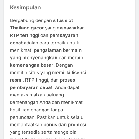
Kesimpulan
Bergabung dengan
situs slot
Thailand gacor
yang menawarkan
RTP tertinggi
dan
pembayaran
cepat
adalah cara terbaik untuk
menikmati
pengalaman bermain
yang menyenangkan
dan meraih
kemenangan besar
. Dengan
memilih situs yang memiliki
lisensi
resmi
,
RTP tinggi
, dan
proses
pembayaran cepat
, Anda dapat
memaksimalkan peluang
kemenangan Anda dan menikmati
hasil kemenangan tanpa
penundaan. Pastikan untuk selalu
memanfaatkan
bonus dan promosi
yang tersedia serta mengelola