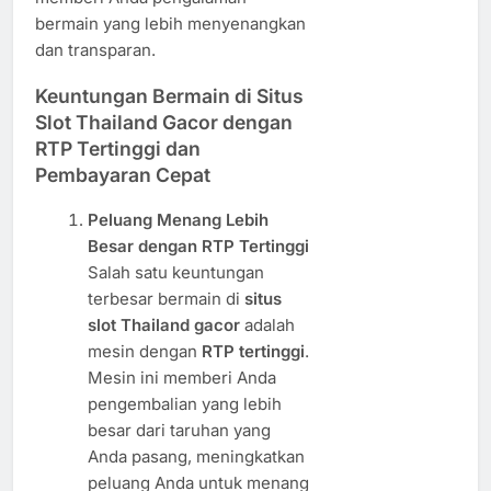
bermain yang lebih menyenangkan
dan transparan.
Keuntungan Bermain di Situs
Slot Thailand Gacor dengan
RTP Tertinggi dan
Pembayaran Cepat
Peluang Menang Lebih
Besar dengan RTP Tertinggi
Salah satu keuntungan
terbesar bermain di
situs
slot Thailand gacor
adalah
mesin dengan
RTP tertinggi
.
Mesin ini memberi Anda
pengembalian yang lebih
besar dari taruhan yang
Anda pasang, meningkatkan
peluang Anda untuk menang