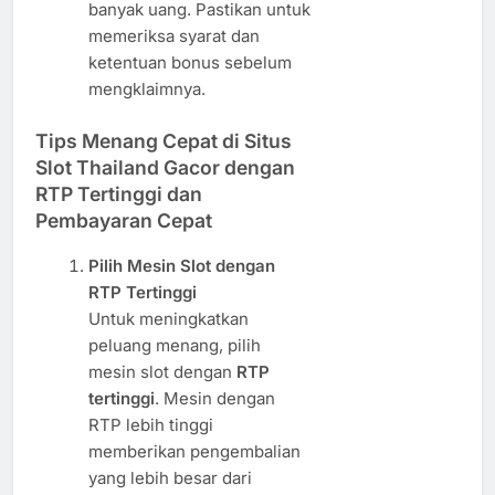
banyak uang. Pastikan untuk
memeriksa syarat dan
ketentuan bonus sebelum
mengklaimnya.
Tips Menang Cepat di Situs
Slot Thailand Gacor dengan
RTP Tertinggi dan
Pembayaran Cepat
Pilih Mesin Slot dengan
RTP Tertinggi
Untuk meningkatkan
peluang menang, pilih
mesin slot dengan
RTP
tertinggi
. Mesin dengan
RTP lebih tinggi
memberikan pengembalian
yang lebih besar dari