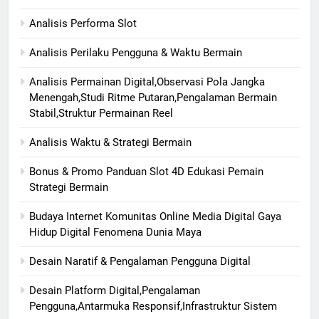
Analisis Performa Slot
Analisis Perilaku Pengguna & Waktu Bermain
Analisis Permainan Digital,Observasi Pola Jangka
Menengah,Studi Ritme Putaran,Pengalaman Bermain
Stabil,Struktur Permainan Reel
Analisis Waktu & Strategi Bermain
Bonus & Promo Panduan Slot 4D Edukasi Pemain
Strategi Bermain
Budaya Internet Komunitas Online Media Digital Gaya
Hidup Digital Fenomena Dunia Maya
Desain Naratif & Pengalaman Pengguna Digital
Desain Platform Digital,Pengalaman
Pengguna,Antarmuka Responsif,Infrastruktur Sistem