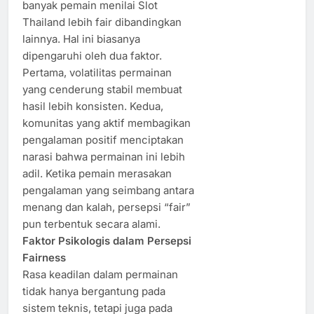
banyak pemain menilai Slot
Thailand lebih fair dibandingkan
lainnya. Hal ini biasanya
dipengaruhi oleh dua faktor.
Pertama, volatilitas permainan
yang cenderung stabil membuat
hasil lebih konsisten. Kedua,
komunitas yang aktif membagikan
pengalaman positif menciptakan
narasi bahwa permainan ini lebih
adil. Ketika pemain merasakan
pengalaman yang seimbang antara
menang dan kalah, persepsi “fair”
pun terbentuk secara alami.
Faktor Psikologis dalam Persepsi
Fairness
Rasa keadilan dalam permainan
tidak hanya bergantung pada
sistem teknis, tetapi juga pada