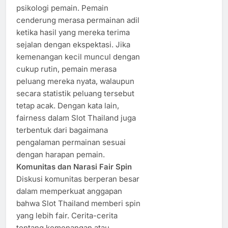
psikologi pemain. Pemain
cenderung merasa permainan adil
ketika hasil yang mereka terima
sejalan dengan ekspektasi. Jika
kemenangan kecil muncul dengan
cukup rutin, pemain merasa
peluang mereka nyata, walaupun
secara statistik peluang tersebut
tetap acak. Dengan kata lain,
fairness dalam Slot Thailand juga
terbentuk dari bagaimana
pengalaman permainan sesuai
dengan harapan pemain.
Komunitas dan Narasi Fair Spin
Diskusi komunitas berperan besar
dalam memperkuat anggapan
bahwa Slot Thailand memberi spin
yang lebih fair. Cerita-cerita
tentang kemenangan atau