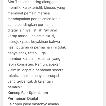
Slot Thailand sering dianggap
memiliki karakteristik khusus yang
membuat pemain merasa
mendapatkan pengalaman lebih
adil dibandingkan permainan
digital lainnya. Istilah
fair spin
kerap muncul dalam diskusi,
merujuk pada keyakinan bahwa
hasil putaran di permainan ini tidak
hanya acak, tetapi juga
memberikan rasa keadilan yang
lebih konsisten. Namun, apakah
klaim ini dapat dibenarkan secara
teknis, ataukah hanya persepsi
yang terbentuk di kalangan
pemain?
Konsep Fair Spin dalam
Permainan Digital
Fair spin pada dasarnya adalah