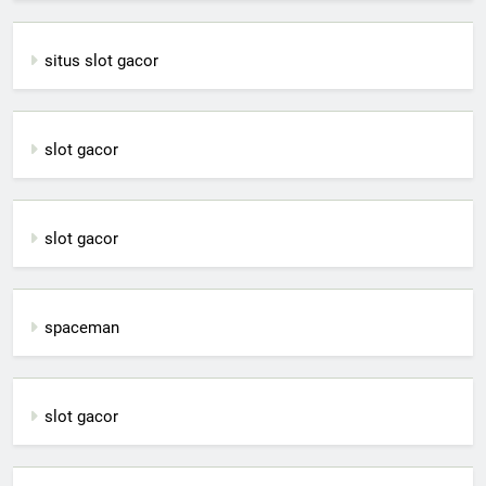
situs slot gacor
slot gacor
slot gacor
spaceman
slot gacor