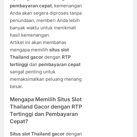
pembayaran cepat
, kemenangan
Anda akan segera diproses tanpa
penundaan, memberi Anda lebih
banyak waktu untuk menikmati
hasil kemenangan.
Artikel ini akan membahas
mengapa memilih
situs slot
Thailand gacor
dengan
RTP
tertinggi
dan
pembayaran cepat
sangat penting untuk
memaksimalkan peluang menang
besar.
Mengapa Memilih Situs Slot
Thailand Gacor dengan RTP
Tertinggi dan Pembayaran
Cepat?
Situs slot Thailand gacor
dengan