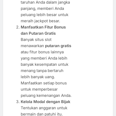
taruhan Anda dalam jangka
panjang, memberi Anda
peluang lebih besar untuk
meraih jackpot besar.
Manfaatkan Fitur Bonus
dan Putaran Gratis
Banyak situs slot
menawarkan
putaran gratis
atau fitur bonus lainnya
yang memberi Anda lebih
banyak kesempatan untuk
menang tanpa bertaruh
lebih banyak uang.
Manfaatkan setiap bonus
untuk memperbesar
peluang kemenangan Anda.
Kelola Modal dengan Bijak
Tentukan anggaran untuk
bermain dan patuhi itu.