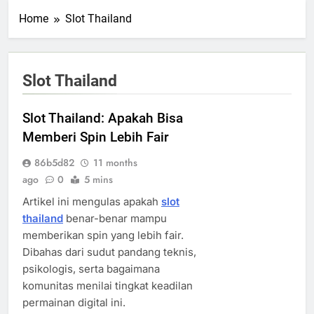
Home
Slot Thailand
Slot Thailand
Slot Thailand: Apakah Bisa
Memberi Spin Lebih Fair
86b5d82
11 months
ago
0
5 mins
Artikel ini mengulas apakah
slot
thailand
benar-benar mampu
memberikan spin yang lebih fair.
Dibahas dari sudut pandang teknis,
psikologis, serta bagaimana
komunitas menilai tingkat keadilan
permainan digital ini.