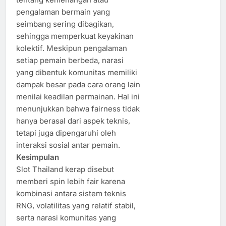
pengalaman bermain yang
seimbang sering dibagikan,
sehingga memperkuat keyakinan
kolektif. Meskipun pengalaman
setiap pemain berbeda, narasi
yang dibentuk komunitas memiliki
dampak besar pada cara orang lain
menilai keadilan permainan. Hal ini
menunjukkan bahwa fairness tidak
hanya berasal dari aspek teknis,
tetapi juga dipengaruhi oleh
interaksi sosial antar pemain.
Kesimpulan
Slot Thailand kerap disebut
memberi spin lebih fair karena
kombinasi antara sistem teknis
RNG, volatilitas yang relatif stabil,
serta narasi komunitas yang