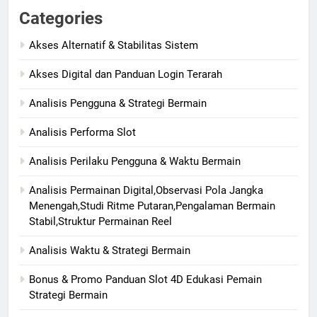
Categories
Akses Alternatif & Stabilitas Sistem
Akses Digital dan Panduan Login Terarah
Analisis Pengguna & Strategi Bermain
Analisis Performa Slot
Analisis Perilaku Pengguna & Waktu Bermain
Analisis Permainan Digital,Observasi Pola Jangka
Menengah,Studi Ritme Putaran,Pengalaman Bermain
Stabil,Struktur Permainan Reel
Analisis Waktu & Strategi Bermain
Bonus & Promo Panduan Slot 4D Edukasi Pemain
Strategi Bermain