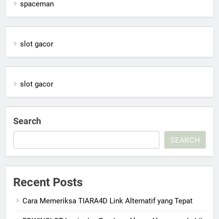
spaceman
slot gacor
slot gacor
Search
SEARCH
Recent Posts
Cara Memeriksa TIARA4D Link Alternatif yang Tepat