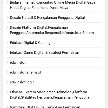
Budaya Internet Komunitas Online Media Digital Gaya
Hidup Digital Fenomena Dunia Maya
Desain Naratif & Pengalaman Pengguna Digital
Desain Platform Digital,Pengalaman
Pengguna,Antarmuka Responsif,Infrastruktur Sistem
Edukasi Digital & Gaming
Edukasi Game Digital & Strategi Permainan
edwinslot
edwinslot alternatif
edwinslot login
Efisiensi Sistem,Manajemen Teknologi,Platform
Digital,Stabilitas Performa,Pengalaman Pengguna
Gambling, Slot Online, Teknologi Permainan