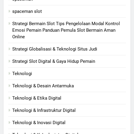
spaceman slot
Strategi Bermain Slot Tips Pengelolaan Modal Kontrol
Emosi Pemain Panduan Pemula Slot Bermain Aman
Online
Strategi Globalisasi & Teknologi Situs Judi
Strategi Slot Digital & Gaya Hidup Pemain
Teknologi
Teknologi & Desain Antarmuka
Teknologi & Etika Digital
Teknologi & Infrastruktur Digital
Teknologi & Inovasi Digital