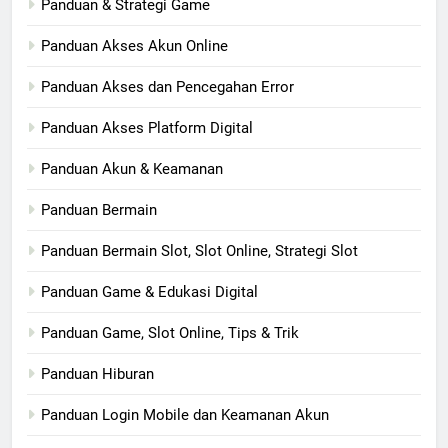
Panduan & Strategi Game
Panduan Akses Akun Online
Panduan Akses dan Pencegahan Error
Panduan Akses Platform Digital
Panduan Akun & Keamanan
Panduan Bermain
Panduan Bermain Slot, Slot Online, Strategi Slot
Panduan Game & Edukasi Digital
Panduan Game, Slot Online, Tips & Trik
Panduan Hiburan
Panduan Login Mobile dan Keamanan Akun