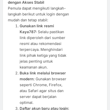
dengan Akses Stabil
Pemula dapat mengikuti langkah-
langkah berikut untuk login dengan
mudah dan tetap stabil:
Gunakan link resmi
Kaya787:
Selalu pastikan
link diperoleh dari sumber
resmi atau rekomendasi
terpercaya. Menghindari
link pihak ketiga yang tidak
jelas penting untuk
keamanan akun.
Buka link melalui browser
modern:
Gunakan browser
seperti Chrome, Firefox,
atau Safari agar situs dan
server dapat berjalan
optimal.
Daftar akun baru atau login: