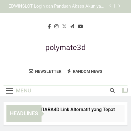
Skip
Panduan Login Edwinslot untuk Menjaga Data
to
Pribadi
content
Login Lebah4D Lebih Mudah dengan Data Akun
yang Tepat dan Tersusun Rapi
Cara Memeriksa TIARA4D Link Alternatif yang
Tepat
EDWINSLOT Login dan Panduan Akses Akun yang
Lebih Mudah untuk Pengguna Baru
Panduan Login Edwinslot untuk Menjaga Data
Pribadi
Polymate 3D
Dapatkan Solusi Cetak 3D Berkualitas
Login Lebah4D Lebih Mudah dengan Data Akun
NEWSLETTER
RANDOM NEWS
yang Tepat dan Tersusun Rapi
Tinggi Dari Polymate 3D. Teknologi Inovatif
Untuk Kebutuhan Industri Anda.
MENU
ra Memeriksa TIARA4D Link Alternatif yang Tepat
EDWI
HEADLINES
Weeks Ago
1 Mon