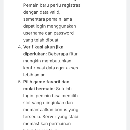
Pemain baru perlu registrasi
dengan data valid,
sementara pemain lama
dapat login menggunakan
username dan password
yang telah dibuat.
Verifikasi akun jika
diperlukan:
Beberapa fitur
mungkin membutuhkan
konfirmasi data agar akses
lebih aman.
Pilih game favorit dan
mulai bermain:
Setelah
login, pemain bisa memilih
slot yang diinginkan dan
memanfaatkan bonus yang
tersedia. Server yang stabil
memastikan permainan