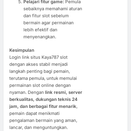
Pelajari fitur game:
Pemula
sebaiknya memahami aturan
dan fitur slot sebelum
bermain agar permainan
lebih efektif dan
menyenangkan.
Kesimpulan
Login link situs Kaya787 slot
dengan akses stabil menjadi
langkah penting bagi pemain,
terutama pemula, untuk memulai
permainan slot online dengan
nyaman. Dengan
link resmi, server
berkualitas, dukungan teknis 24
jam, dan berbagai fitur menarik
,
pemain dapat menikmati
pengalaman bermain yang aman,
lancar, dan menguntungkan.