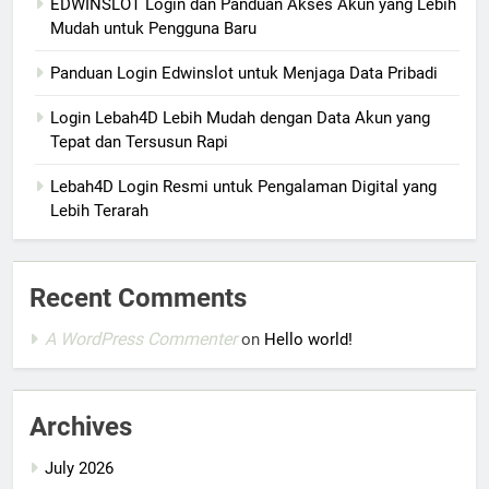
EDWINSLOT Login dan Panduan Akses Akun yang Lebih
Mudah untuk Pengguna Baru
Panduan Login Edwinslot untuk Menjaga Data Pribadi
Login Lebah4D Lebih Mudah dengan Data Akun yang
Tepat dan Tersusun Rapi
Lebah4D Login Resmi untuk Pengalaman Digital yang
Lebih Terarah
Recent Comments
A WordPress Commenter
on
Hello world!
Archives
July 2026