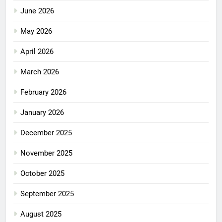
June 2026
May 2026
April 2026
March 2026
February 2026
January 2026
December 2025
November 2025
October 2025
September 2025
August 2025