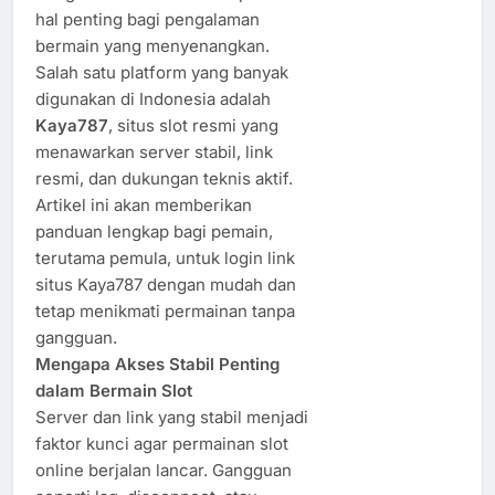
hal penting bagi pengalaman
bermain yang menyenangkan.
Salah satu platform yang banyak
digunakan di Indonesia adalah
Kaya787
, situs slot resmi yang
menawarkan server stabil, link
resmi, dan dukungan teknis aktif.
Artikel ini akan memberikan
panduan lengkap bagi pemain,
terutama pemula, untuk login link
situs Kaya787 dengan mudah dan
tetap menikmati permainan tanpa
gangguan.
Mengapa Akses Stabil Penting
dalam Bermain Slot
Server dan link yang stabil menjadi
faktor kunci agar permainan slot
online berjalan lancar. Gangguan