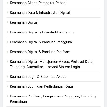
Keamanan Akses Perangkat Pribadi
Keamanan Data & Infrastruktur Digital
Keamanan Digital
Keamanan Digital & Infrastruktur Sistem
Keamanan Digital & Panduan Pengguna
Keamanan Digital & Panduan Platform
Keamanan Digital, Manajemen Akses, Proteksi Data,
Teknologi Autentikasi, Inovasi Sistem Login
Keamanan Login & Stabilitas Akses
Keamanan Login dan Perlindungan Data
Keamanan Platform, Pengalaman Pengguna, Teknologi
Permainan