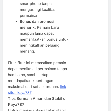
smartphone tanpa
mengurangi kualitas
permainan.
Bonus dan promosi
menarik:
Pemain baru
maupun lama dapat
memanfaatkan bonus untuk
meningkatkan peluang
menang.
Fitur-fitur ini memastikan pemain
dapat menikmati permainan tanpa
hambatan, sambil tetap
mendapatkan keuntungan
maksimal dari setiap taruhan.
link
situs kaya787
Tips Bermain Aman dan Stabil di
Kaya787
Untuk menjaga akses tetap stabil