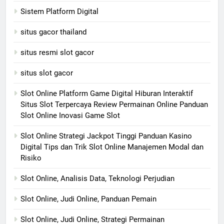
Sistem Platform Digital
situs gacor thailand
situs resmi slot gacor
situs slot gacor
Slot Online Platform Game Digital Hiburan Interaktif
Situs Slot Terpercaya Review Permainan Online Panduan
Slot Online Inovasi Game Slot
Slot Online Strategi Jackpot Tinggi Panduan Kasino
Digital Tips dan Trik Slot Online Manajemen Modal dan
Risiko
Slot Online, Analisis Data, Teknologi Perjudian
Slot Online, Judi Online, Panduan Pemain
Slot Online, Judi Online, Strategi Permainan