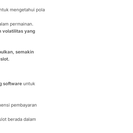
ntuk mengetahui pola
lam permainan.
volatilitas yang
ulkan, semakin
slot.
ng software
untuk
uensi pembayaran
lot berada dalam