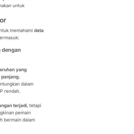
unakan untuk
or
g untuk memahami
data
 termasuk:
a dengan
 taruhan yang
 panjang.
ntungkan dalam
P rendah.
ngan terjadi
, tetapi
gkinan pemain
h bermain dalam