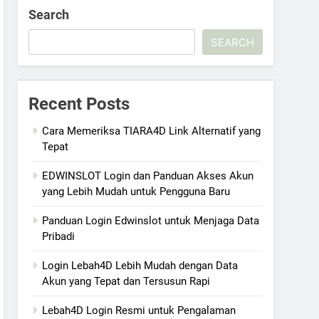
Search
SEARCH
Recent Posts
Cara Memeriksa TIARA4D Link Alternatif yang
Tepat
EDWINSLOT Login dan Panduan Akses Akun
yang Lebih Mudah untuk Pengguna Baru
Panduan Login Edwinslot untuk Menjaga Data
Pribadi
Login Lebah4D Lebih Mudah dengan Data
Akun yang Tepat dan Tersusun Rapi
Lebah4D Login Resmi untuk Pengalaman