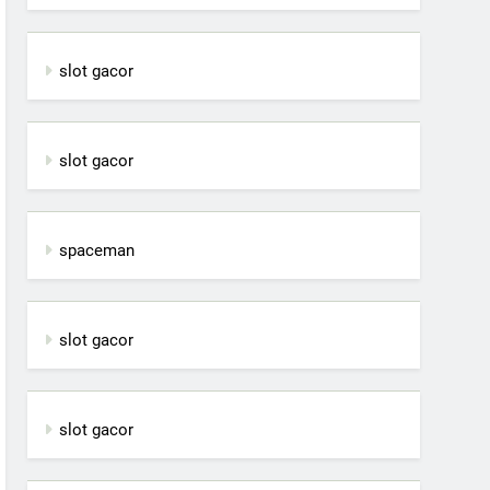
slot gacor
slot gacor
spaceman
slot gacor
slot gacor