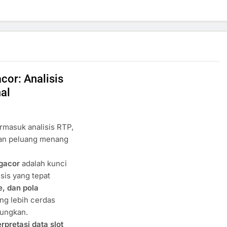
acor: Analisis
al
termasuk analisis RTP,
kan peluang menang
 gacor
adalah kunci
sis yang tepat
te, dan pola
ng lebih cerdas
tungkan.
rpretasi data slot