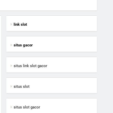
link slot
situs gacor
situs link slot gacor
situs slot
situs slot gacor