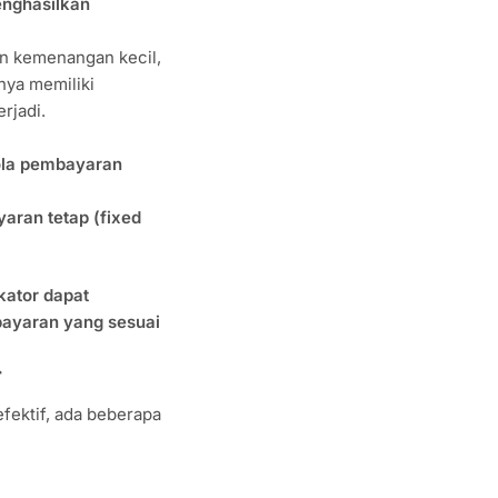
enghasilkan
an kemenangan kecil,
nya memiliki
rjadi.
pola pembayaran
aran tetap (fixed
kator dapat
ayaran yang sesuai
r
fektif, ada beberapa