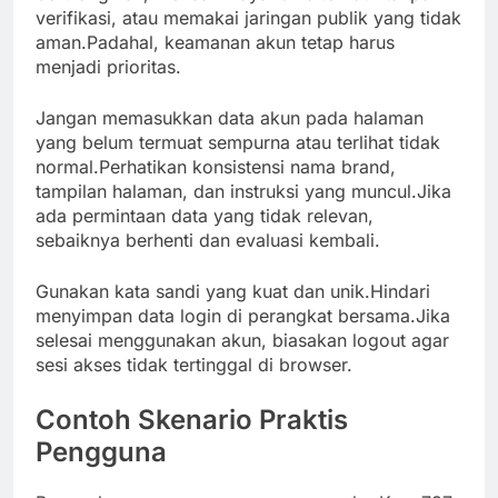
verifikasi, atau memakai jaringan publik yang tidak
aman.Padahal, keamanan akun tetap harus
menjadi prioritas.
Jangan memasukkan data akun pada halaman
yang belum termuat sempurna atau terlihat tidak
normal.Perhatikan konsistensi nama brand,
tampilan halaman, dan instruksi yang muncul.Jika
ada permintaan data yang tidak relevan,
sebaiknya berhenti dan evaluasi kembali.
Gunakan kata sandi yang kuat dan unik.Hindari
menyimpan data login di perangkat bersama.Jika
selesai menggunakan akun, biasakan logout agar
sesi akses tidak tertinggal di browser.
Contoh Skenario Praktis
Pengguna