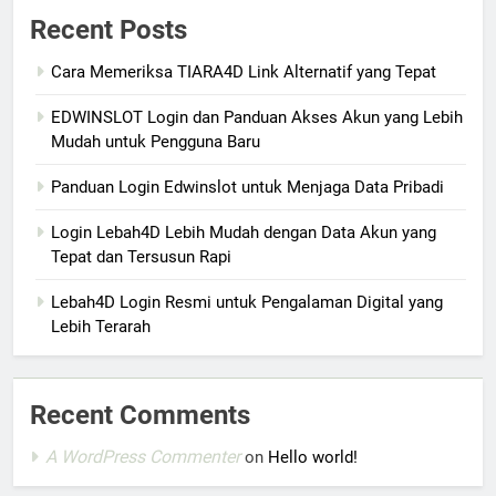
Recent Posts
Cara Memeriksa TIARA4D Link Alternatif yang Tepat
EDWINSLOT Login dan Panduan Akses Akun yang Lebih
Mudah untuk Pengguna Baru
Panduan Login Edwinslot untuk Menjaga Data Pribadi
Login Lebah4D Lebih Mudah dengan Data Akun yang
Tepat dan Tersusun Rapi
Lebah4D Login Resmi untuk Pengalaman Digital yang
Lebih Terarah
Recent Comments
A WordPress Commenter
on
Hello world!