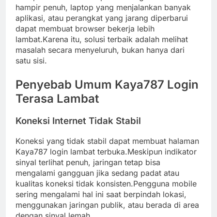
hampir penuh, laptop yang menjalankan banyak
aplikasi, atau perangkat yang jarang diperbarui
dapat membuat browser bekerja lebih
lambat.Karena itu, solusi terbaik adalah melihat
masalah secara menyeluruh, bukan hanya dari
satu sisi.
Penyebab Umum Kaya787 Login
Terasa Lambat
Koneksi Internet Tidak Stabil
Koneksi yang tidak stabil dapat membuat halaman
Kaya787 login lambat terbuka.Meskipun indikator
sinyal terlihat penuh, jaringan tetap bisa
mengalami gangguan jika sedang padat atau
kualitas koneksi tidak konsisten.Pengguna mobile
sering mengalami hal ini saat berpindah lokasi,
menggunakan jaringan publik, atau berada di area
dengan sinyal lemah.