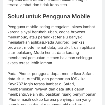
terasa lambat dan tidak konsisten.
Solusi untuk Pengguna Mobile
Pengguna mobile sering mengalami akses lambat
karena sinyal berubah-ubah, cache browser
menumpuk, atau perangkat terlalu banyak
menjalankan aplikasi.Pada Android, periksa
browser, mode hemat data, tab aktif, dan aplikasi
latar belakang.Mode hemat data kadang
membatasi pemuatan elemen halaman sehingga
akses terasa lebih lambat.
Pada iPhone, pengguna dapat memeriksa Safari,
data situs, AutoFill, dan pembaruan iOS.Jika
Kaya787 login terasa lambat di Safari,
membersihkan riwayat dan data situs dapat
membantu.Selain itu, pastikan ruang penyimpanan
iPhone masih cukup karena penyimpanan yang
hampir penuh dapat memengaruhi performa.