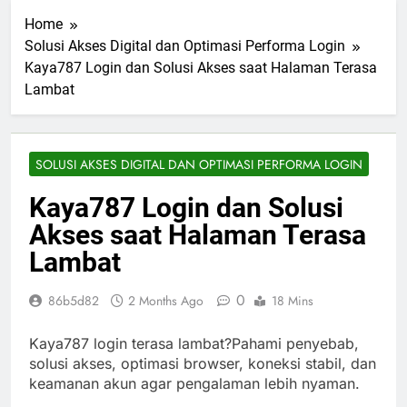
Home
Solusi Akses Digital dan Optimasi Performa Login
Kaya787 Login dan Solusi Akses saat Halaman Terasa
Lambat
SOLUSI AKSES DIGITAL DAN OPTIMASI PERFORMA LOGIN
Kaya787 Login dan Solusi
Akses saat Halaman Terasa
Lambat
0
86b5d82
2 Months Ago
18 Mins
Kaya787 login terasa lambat?Pahami penyebab,
solusi akses, optimasi browser, koneksi stabil, dan
keamanan akun agar pengalaman lebih nyaman.