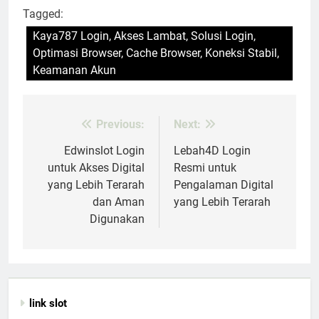
Tagged:
Kaya787 Login, Akses Lambat, Solusi Login,
Optimasi Browser, Cache Browser, Koneksi Stabil,
Keamanan Akun
Previous:
Next:
Post
navigation
Edwinslot Login
Lebah4D Login
untuk Akses Digital
Resmi untuk
yang Lebih Terarah
Pengalaman Digital
dan Aman
yang Lebih Terarah
Digunakan
link slot