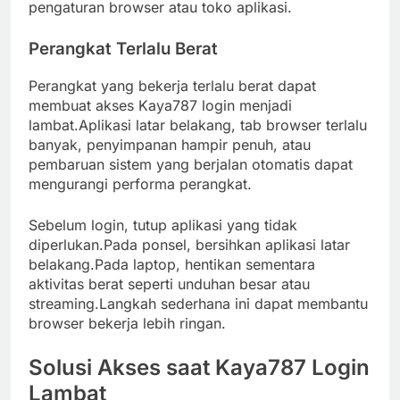
pengaturan browser atau toko aplikasi.
Perangkat Terlalu Berat
Perangkat yang bekerja terlalu berat dapat
membuat akses Kaya787 login menjadi
lambat.Aplikasi latar belakang, tab browser terlalu
banyak, penyimpanan hampir penuh, atau
pembaruan sistem yang berjalan otomatis dapat
mengurangi performa perangkat.
Sebelum login, tutup aplikasi yang tidak
diperlukan.Pada ponsel, bersihkan aplikasi latar
belakang.Pada laptop, hentikan sementara
aktivitas berat seperti unduhan besar atau
streaming.Langkah sederhana ini dapat membantu
browser bekerja lebih ringan.
Solusi Akses saat Kaya787 Login
Lambat