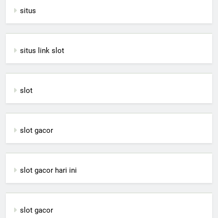
situs
situs link slot
slot
slot gacor
slot gacor hari ini
slot gacor