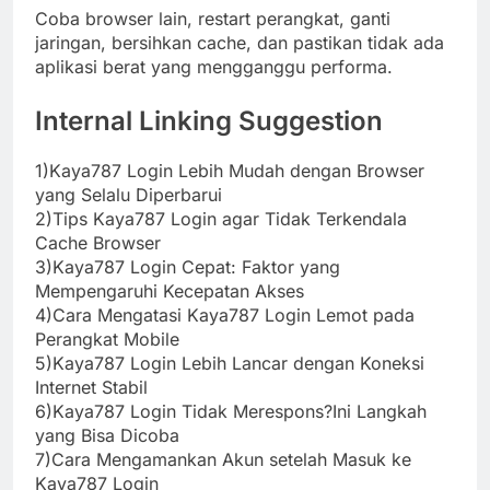
Coba browser lain, restart perangkat, ganti
jaringan, bersihkan cache, dan pastikan tidak ada
aplikasi berat yang mengganggu performa.
Internal Linking Suggestion
1)Kaya787 Login Lebih Mudah dengan Browser
yang Selalu Diperbarui
2)Tips Kaya787 Login agar Tidak Terkendala
Cache Browser
3)Kaya787 Login Cepat: Faktor yang
Mempengaruhi Kecepatan Akses
4)Cara Mengatasi Kaya787 Login Lemot pada
Perangkat Mobile
5)Kaya787 Login Lebih Lancar dengan Koneksi
Internet Stabil
6)Kaya787 Login Tidak Merespons?Ini Langkah
yang Bisa Dicoba
7)Cara Mengamankan Akun setelah Masuk ke
Kaya787 Login