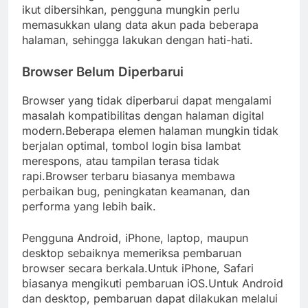
ikut dibersihkan, pengguna mungkin perlu
memasukkan ulang data akun pada beberapa
halaman, sehingga lakukan dengan hati-hati.
Browser Belum Diperbarui
Browser yang tidak diperbarui dapat mengalami
masalah kompatibilitas dengan halaman digital
modern.Beberapa elemen halaman mungkin tidak
berjalan optimal, tombol login bisa lambat
merespons, atau tampilan terasa tidak
rapi.Browser terbaru biasanya membawa
perbaikan bug, peningkatan keamanan, dan
performa yang lebih baik.
Pengguna Android, iPhone, laptop, maupun
desktop sebaiknya memeriksa pembaruan
browser secara berkala.Untuk iPhone, Safari
biasanya mengikuti pembaruan iOS.Untuk Android
dan desktop, pembaruan dapat dilakukan melalui