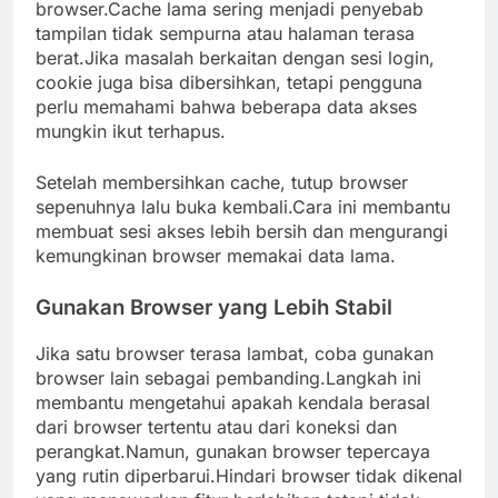
browser.Cache lama sering menjadi penyebab
tampilan tidak sempurna atau halaman terasa
berat.Jika masalah berkaitan dengan sesi login,
cookie juga bisa dibersihkan, tetapi pengguna
perlu memahami bahwa beberapa data akses
mungkin ikut terhapus.
Setelah membersihkan cache, tutup browser
sepenuhnya lalu buka kembali.Cara ini membantu
membuat sesi akses lebih bersih dan mengurangi
kemungkinan browser memakai data lama.
Gunakan Browser yang Lebih Stabil
Jika satu browser terasa lambat, coba gunakan
browser lain sebagai pembanding.Langkah ini
membantu mengetahui apakah kendala berasal
dari browser tertentu atau dari koneksi dan
perangkat.Namun, gunakan browser tepercaya
yang rutin diperbarui.Hindari browser tidak dikenal