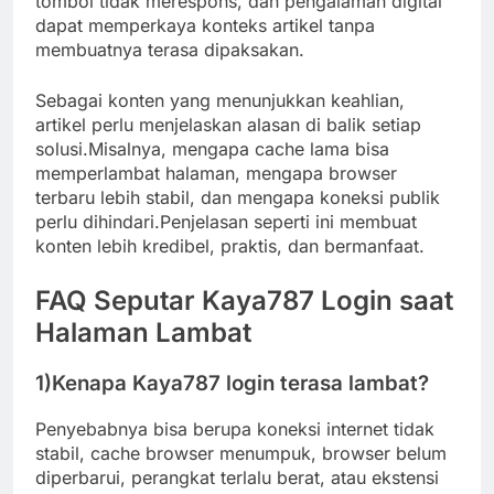
tombol tidak merespons, dan pengalaman digital
dapat memperkaya konteks artikel tanpa
membuatnya terasa dipaksakan.
Sebagai konten yang menunjukkan keahlian,
artikel perlu menjelaskan alasan di balik setiap
solusi.Misalnya, mengapa cache lama bisa
memperlambat halaman, mengapa browser
terbaru lebih stabil, dan mengapa koneksi publik
perlu dihindari.Penjelasan seperti ini membuat
konten lebih kredibel, praktis, dan bermanfaat.
FAQ Seputar Kaya787 Login saat
Halaman Lambat
1)Kenapa Kaya787 login terasa lambat?
Penyebabnya bisa berupa koneksi internet tidak
stabil, cache browser menumpuk, browser belum
diperbarui, perangkat terlalu berat, atau ekstensi