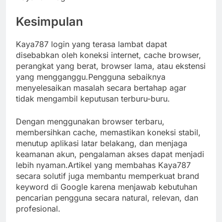
Kesimpulan
Kaya787 login yang terasa lambat dapat
disebabkan oleh koneksi internet, cache browser,
perangkat yang berat, browser lama, atau ekstensi
yang mengganggu.Pengguna sebaiknya
menyelesaikan masalah secara bertahap agar
tidak mengambil keputusan terburu-buru.
Dengan menggunakan browser terbaru,
membersihkan cache, memastikan koneksi stabil,
menutup aplikasi latar belakang, dan menjaga
keamanan akun, pengalaman akses dapat menjadi
lebih nyaman.Artikel yang membahas Kaya787
secara solutif juga membantu memperkuat brand
keyword di Google karena menjawab kebutuhan
pencarian pengguna secara natural, relevan, dan
profesional.