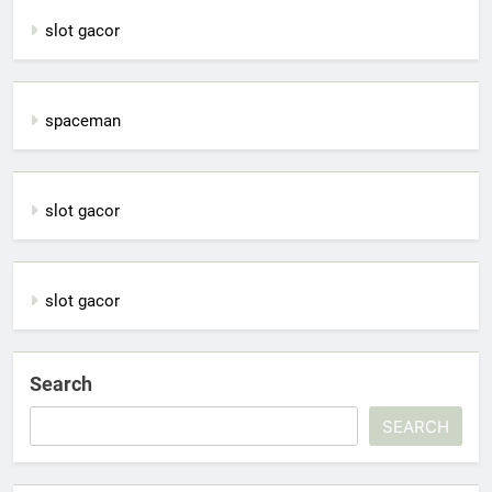
slot gacor
spaceman
slot gacor
slot gacor
Search
SEARCH