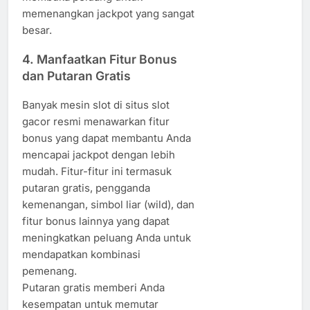
memenangkan jackpot yang sangat
besar.
4.
Manfaatkan Fitur Bonus
dan Putaran Gratis
Banyak mesin slot di situs slot
gacor resmi menawarkan fitur
bonus yang dapat membantu Anda
mencapai jackpot dengan lebih
mudah. Fitur-fitur ini termasuk
putaran gratis, pengganda
kemenangan, simbol liar (wild), dan
fitur bonus lainnya yang dapat
meningkatkan peluang Anda untuk
mendapatkan kombinasi
pemenang.
Putaran gratis memberi Anda
kesempatan untuk memutar