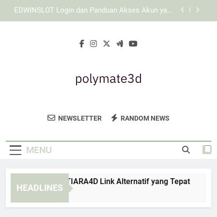
Skip
Panduan Login Edwinslot untuk Menjaga Data
to
Pribadi
content
Login Lebah4D Lebih Mudah dengan Data Akun
yang Tepat dan Tersusun Rapi
Cara Memeriksa TIARA4D Link Alternatif yang
Tepat
EDWINSLOT Login dan Panduan Akses Akun yang
Lebih Mudah untuk Pengguna Baru
Panduan Login Edwinslot untuk Menjaga Data
Pribadi
Polymate 3D
Dapatkan Solusi Cetak 3D Berkualitas
Login Lebah4D Lebih Mudah dengan Data Akun
NEWSLETTER
RANDOM NEWS
yang Tepat dan Tersusun Rapi
Tinggi Dari Polymate 3D. Teknologi Inovatif
Untuk Kebutuhan Industri Anda.
MENU
ra Memeriksa TIARA4D Link Alternatif yang Tepat
EDWI
HEADLINES
Weeks Ago
1 Mon