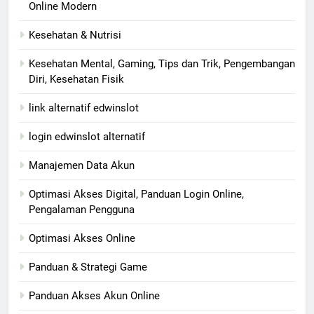
Online Modern
Kesehatan & Nutrisi
Kesehatan Mental, Gaming, Tips dan Trik, Pengembangan
Diri, Kesehatan Fisik
link alternatif edwinslot
login edwinslot alternatif
Manajemen Data Akun
Optimasi Akses Digital, Panduan Login Online,
Pengalaman Pengguna
Optimasi Akses Online
Panduan & Strategi Game
Panduan Akses Akun Online