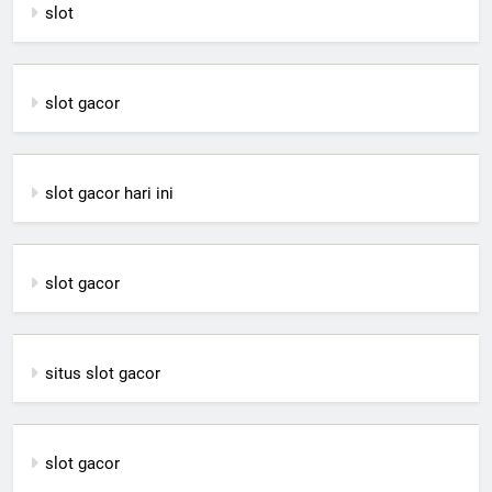
slot
slot gacor
slot gacor hari ini
slot gacor
situs slot gacor
slot gacor