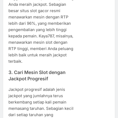
Anda meraih jackpot. Sebagian
besar situs slot gacor resmi
menawarkan mesin dengan RTP
lebih dari 96%, yang memberikan
pengembalian yang lebih tinggi
kepada pemain. Kaya787, misalnya,
menawarkan mesin slot dengan
RTP tinggi, memberi Anda peluang
lebih baik untuk meraih jackpot
terbaik.
3.
Cari Mesin Slot dengan
Jackpot Progresif
Jackpot progresif adalah jenis
jackpot yang jumlahnya terus
berkembang setiap kali pemain
memasang taruhan. Sebagian kecil
dari setiap taruhan yang