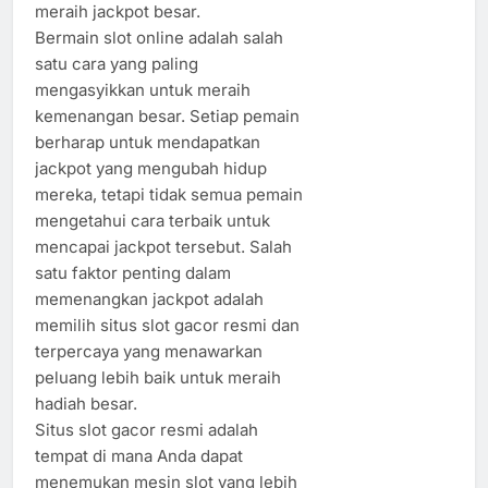
meraih jackpot besar.
Bermain slot online adalah salah
satu cara yang paling
mengasyikkan untuk meraih
kemenangan besar. Setiap pemain
berharap untuk mendapatkan
jackpot yang mengubah hidup
mereka, tetapi tidak semua pemain
mengetahui cara terbaik untuk
mencapai jackpot tersebut. Salah
satu faktor penting dalam
memenangkan jackpot adalah
memilih situs slot gacor resmi dan
terpercaya yang menawarkan
peluang lebih baik untuk meraih
hadiah besar.
Situs slot gacor resmi adalah
tempat di mana Anda dapat
menemukan mesin slot yang lebih