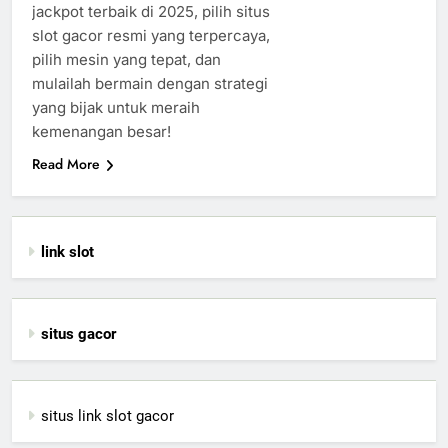
jackpot terbaik di 2025, pilih situs
slot gacor resmi yang terpercaya,
pilih mesin yang tepat, dan
mulailah bermain dengan strategi
yang bijak untuk meraih
kemenangan besar!
Read More
link slot
situs gacor
situs link slot gacor