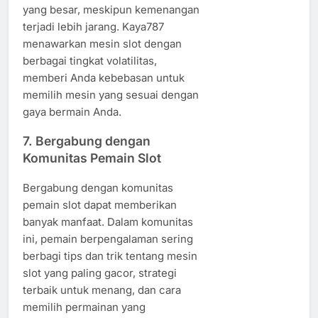
yang besar, meskipun kemenangan
terjadi lebih jarang. Kaya787
menawarkan mesin slot dengan
berbagai tingkat volatilitas,
memberi Anda kebebasan untuk
memilih mesin yang sesuai dengan
gaya bermain Anda.
7.
Bergabung dengan
Komunitas Pemain Slot
Bergabung dengan komunitas
pemain slot dapat memberikan
banyak manfaat. Dalam komunitas
ini, pemain berpengalaman sering
berbagi tips dan trik tentang mesin
slot yang paling gacor, strategi
terbaik untuk menang, dan cara
memilih permainan yang