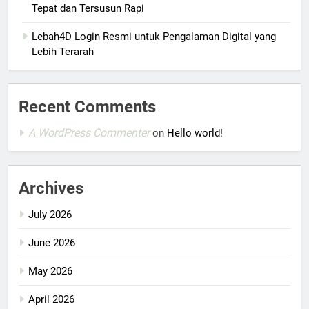
Tepat dan Tersusun Rapi
Lebah4D Login Resmi untuk Pengalaman Digital yang
Lebih Terarah
Recent Comments
A WordPress Commenter
on
Hello world!
Archives
July 2026
June 2026
May 2026
April 2026