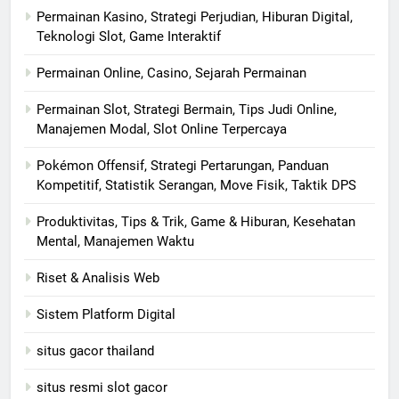
Permainan Kasino, Strategi Perjudian, Hiburan Digital,
Teknologi Slot, Game Interaktif
Permainan Online, Casino, Sejarah Permainan
Permainan Slot, Strategi Bermain, Tips Judi Online,
Manajemen Modal, Slot Online Terpercaya
Pokémon Offensif, Strategi Pertarungan, Panduan
Kompetitif, Statistik Serangan, Move Fisik, Taktik DPS
Produktivitas, Tips & Trik, Game & Hiburan, Kesehatan
Mental, Manajemen Waktu
Riset & Analisis Web
Sistem Platform Digital
situs gacor thailand
situs resmi slot gacor