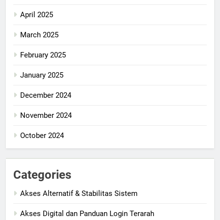
April 2025
March 2025
February 2025
January 2025
December 2024
November 2024
October 2024
Categories
Akses Alternatif & Stabilitas Sistem
Akses Digital dan Panduan Login Terarah