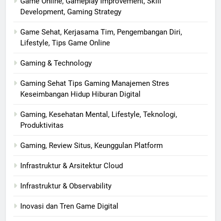
Game Online, Gameplay Improvement, Skill
Development, Gaming Strategy
Game Sehat, Kerjasama Tim, Pengembangan Diri,
Lifestyle, Tips Game Online
Gaming & Technology
Gaming Sehat Tips Gaming Manajemen Stres
Keseimbangan Hidup Hiburan Digital
Gaming, Kesehatan Mental, Lifestyle, Teknologi,
Produktivitas
Gaming, Review Situs, Keunggulan Platform
Infrastruktur & Arsitektur Cloud
Infrastruktur & Observability
Inovasi dan Tren Game Digital