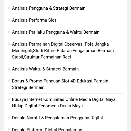
Analisis Pengguna & Strategi Bermain
Analisis Performa Slot
Analisis Perilaku Pengguna & Waktu Bermain
Analisis Permainan Digital,Observasi Pola Jangka
Menengah,Studi Ritme Putaran,Pengalaman Bermain
Stabil,Struktur Permainan Reel
Analisis Waktu & Strategi Bermain
Bonus & Promo Panduan Slot 4D Edukasi Pemain
Strategi Bermain
Budaya Internet Komunitas Online Media Digital Gaya
Hidup Digital Fenomena Dunia Maya
Desain Naratif & Pengalaman Pengguna Digital
Desain Platform Digital,Pengalaman