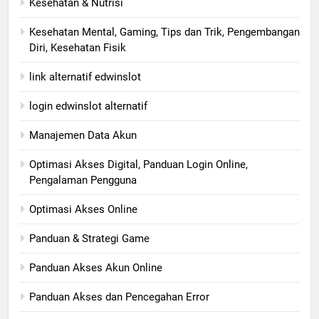
Kesehatan & Nutrisi
Kesehatan Mental, Gaming, Tips dan Trik, Pengembangan
Diri, Kesehatan Fisik
link alternatif edwinslot
login edwinslot alternatif
Manajemen Data Akun
Optimasi Akses Digital, Panduan Login Online,
Pengalaman Pengguna
Optimasi Akses Online
Panduan & Strategi Game
Panduan Akses Akun Online
Panduan Akses dan Pencegahan Error