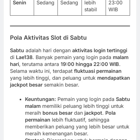
Senin
Sedang
Sedang
lebih
23:00
stabil
WIB
Pola Aktivitas Slot di Sabtu
Sabtu
adalah hari dengan
aktivitas login tertinggi
di
Lae138
. Banyak pemain yang login pada
malam
hari
, terutama antara
19:00 hingga 22:00 WIB
.
Selama waktu ini, terdapat
fluktuasi permainan
yang lebih tinggi, dan peluang untuk
mendapatkan
jackpot besar
semakin besar.
Keuntungan:
Pemain yang login pada
Sabtu
malam
memiliki peluang lebih tinggi untuk
meraih
bonus besar
dan
jackpot
.
Pola
permainan
lebih fluktuatif, sehingga
memberikan peluang yang lebih besar untuk
meraih kemenangan besar.