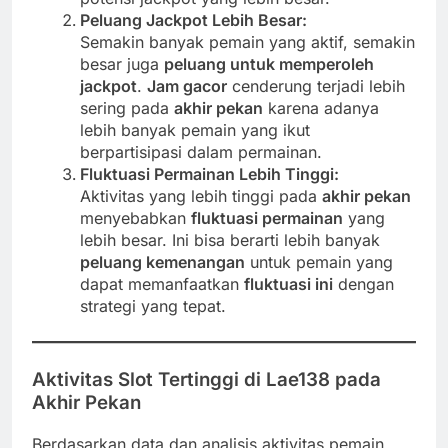
Peluang Jackpot Lebih Besar:
Semakin banyak pemain yang aktif, semakin
besar juga
peluang untuk memperoleh
jackpot
.
Jam gacor
cenderung terjadi lebih
sering pada
akhir pekan
karena adanya
lebih banyak pemain yang ikut
berpartisipasi dalam permainan.
Fluktuasi Permainan Lebih Tinggi:
Aktivitas yang lebih tinggi pada
akhir pekan
menyebabkan
fluktuasi permainan
yang
lebih besar. Ini bisa berarti lebih banyak
peluang kemenangan
untuk pemain yang
dapat memanfaatkan
fluktuasi ini
dengan
strategi yang tepat.
Aktivitas Slot Tertinggi di Lae138 pada
Akhir Pekan
Berdasarkan data dan analisis aktivitas pemain