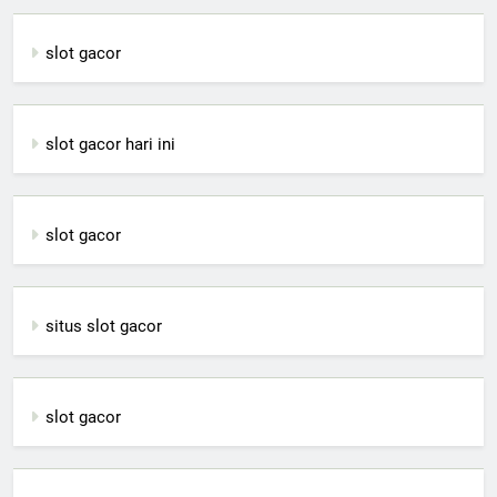
slot gacor
slot gacor hari ini
slot gacor
situs slot gacor
slot gacor