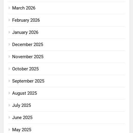
March 2026
February 2026
January 2026
December 2025
November 2025
October 2025
September 2025
August 2025
July 2025
June 2025
May 2025