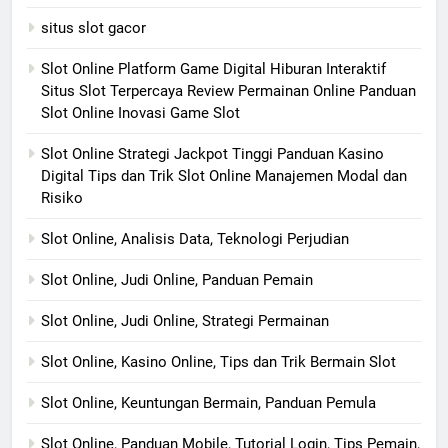
situs slot gacor
Slot Online Platform Game Digital Hiburan Interaktif
Situs Slot Terpercaya Review Permainan Online Panduan
Slot Online Inovasi Game Slot
Slot Online Strategi Jackpot Tinggi Panduan Kasino
Digital Tips dan Trik Slot Online Manajemen Modal dan
Risiko
Slot Online, Analisis Data, Teknologi Perjudian
Slot Online, Judi Online, Panduan Pemain
Slot Online, Judi Online, Strategi Permainan
Slot Online, Kasino Online, Tips dan Trik Bermain Slot
Slot Online, Keuntungan Bermain, Panduan Pemula
Slot Online, Panduan Mobile, Tutorial Login, Tips Pemain,