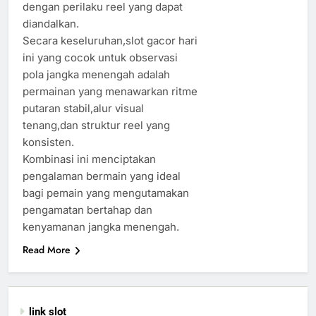
dengan perilaku reel yang dapat
diandalkan.
Secara keseluruhan,slot gacor hari
ini yang cocok untuk observasi
pola jangka menengah adalah
permainan yang menawarkan ritme
putaran stabil,alur visual
tenang,dan struktur reel yang
konsisten.
Kombinasi ini menciptakan
pengalaman bermain yang ideal
bagi pemain yang mengutamakan
pengamatan bertahap dan
kenyamanan jangka menengah.
Read More
link slot