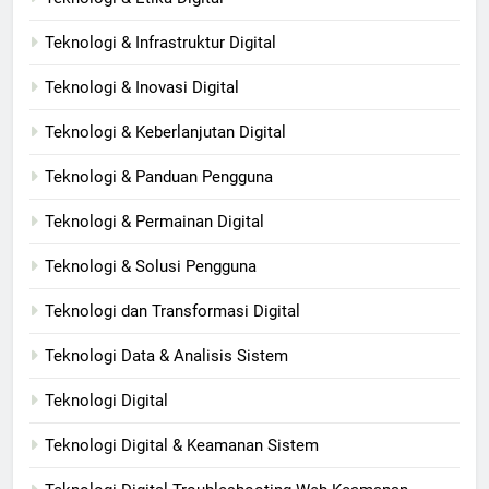
Teknologi & Infrastruktur Digital
Teknologi & Inovasi Digital
Teknologi & Keberlanjutan Digital
Teknologi & Panduan Pengguna
Teknologi & Permainan Digital
Teknologi & Solusi Pengguna
Teknologi dan Transformasi Digital
Teknologi Data & Analisis Sistem
Teknologi Digital
Teknologi Digital & Keamanan Sistem