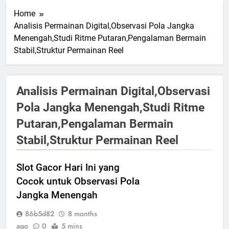
Home
Analisis Permainan Digital,Observasi Pola Jangka
Menengah,Studi Ritme Putaran,Pengalaman Bermain
Stabil,Struktur Permainan Reel
Analisis Permainan Digital,Observasi
Pola Jangka Menengah,Studi Ritme
Putaran,Pengalaman Bermain
Stabil,Struktur Permainan Reel
Slot Gacor Hari Ini yang
Cocok untuk Observasi Pola
Jangka Menengah
86b5d82
8 months
ago
0
5 mins