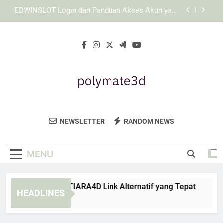
Skip
Panduan Login Edwinslot untuk Menjaga Data
to
Pribadi
content
Login Lebah4D Lebih Mudah dengan Data Akun
yang Tepat dan Tersusun Rapi
Cara Memeriksa TIARA4D Link Alternatif yang
Tepat
EDWINSLOT Login dan Panduan Akses Akun yang
Lebih Mudah untuk Pengguna Baru
Panduan Login Edwinslot untuk Menjaga Data
Pribadi
Polymate 3D
Dapatkan Solusi Cetak 3D Berkualitas
Login Lebah4D Lebih Mudah dengan Data Akun
NEWSLETTER
RANDOM NEWS
yang Tepat dan Tersusun Rapi
Tinggi Dari Polymate 3D. Teknologi Inovatif
Untuk Kebutuhan Industri Anda.
MENU
ra Memeriksa TIARA4D Link Alternatif yang Tepat
EDWI
HEADLINES
Weeks Ago
1 Mon