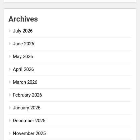
Archives
July 2026
June 2026
May 2026
April 2026
March 2026
February 2026
January 2026
December 2025
November 2025