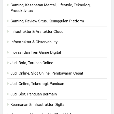
Gaming, Kesehatan Mental, Lifestyle, Teknologi,
Produktivitas
Gaming, Review Situs, Keunggulan Platform
Infrastruktur & Arsitektur Cloud
Infrastruktur & Observability
Inovasi dan Tren Game Digital
Judi Bola, Taruhan Online
Judi Online, Slot Online, Pembayaran Cepat
Judi Online, Teknologi, Panduan
Judi Slot, Panduan Bermain
Keamanan & Infrastruktur Digital