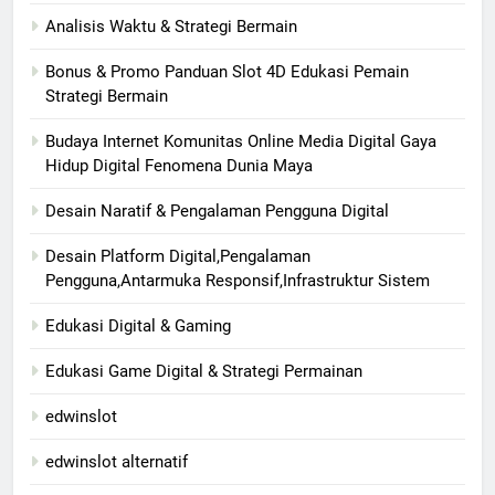
Analisis Waktu & Strategi Bermain
Bonus & Promo Panduan Slot 4D Edukasi Pemain
Strategi Bermain
Budaya Internet Komunitas Online Media Digital Gaya
Hidup Digital Fenomena Dunia Maya
Desain Naratif & Pengalaman Pengguna Digital
Desain Platform Digital,Pengalaman
Pengguna,Antarmuka Responsif,Infrastruktur Sistem
Edukasi Digital & Gaming
Edukasi Game Digital & Strategi Permainan
edwinslot
edwinslot alternatif