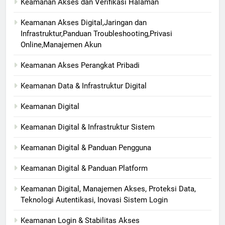
Keamanan Akses dan Verifikasi Halaman
Keamanan Akses Digital,Jaringan dan
Infrastruktur,Panduan Troubleshooting,Privasi
Online,Manajemen Akun
Keamanan Akses Perangkat Pribadi
Keamanan Data & Infrastruktur Digital
Keamanan Digital
Keamanan Digital & Infrastruktur Sistem
Keamanan Digital & Panduan Pengguna
Keamanan Digital & Panduan Platform
Keamanan Digital, Manajemen Akses, Proteksi Data,
Teknologi Autentikasi, Inovasi Sistem Login
Keamanan Login & Stabilitas Akses