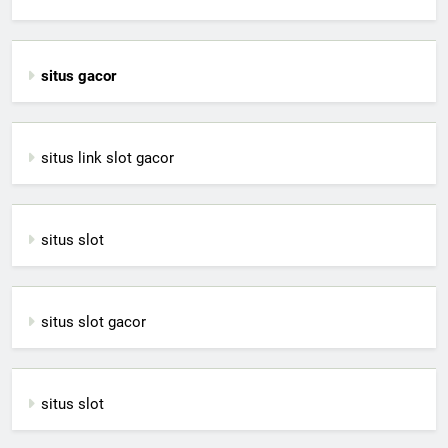
situs gacor
situs link slot gacor
situs slot
situs slot gacor
situs slot