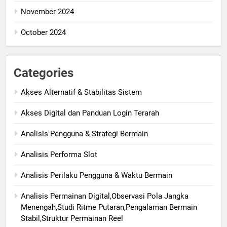
November 2024
October 2024
Categories
Akses Alternatif & Stabilitas Sistem
Akses Digital dan Panduan Login Terarah
Analisis Pengguna & Strategi Bermain
Analisis Performa Slot
Analisis Perilaku Pengguna & Waktu Bermain
Analisis Permainan Digital,Observasi Pola Jangka
Menengah,Studi Ritme Putaran,Pengalaman Bermain
Stabil,Struktur Permainan Reel