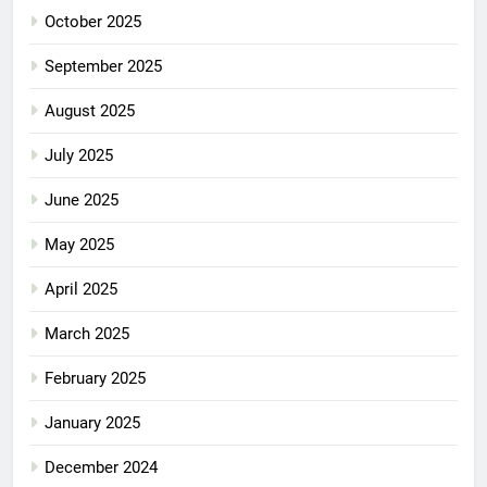
October 2025
September 2025
August 2025
July 2025
June 2025
May 2025
April 2025
March 2025
February 2025
January 2025
December 2024