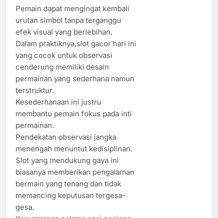
Pemain dapat mengingat kembali
urutan simbol tanpa terganggu
efek visual yang berlebihan.
Dalam praktiknya,slot gacor hari ini
yang cocok untuk observasi
cenderung memiliki desain
permainan yang sederhana namun
terstruktur.
Kesederhanaan ini justru
membantu pemain fokus pada inti
permainan.
Pendekatan observasi jangka
menengah menuntut kedisiplinan.
Slot yang mendukung gaya ini
biasanya memberikan pengalaman
bermain yang tenang dan tidak
memancing keputusan tergesa-
gesa.