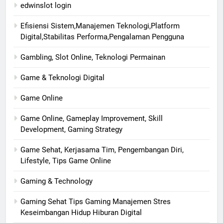
edwinslot login
Efisiensi Sistem,Manajemen Teknologi,Platform
Digital,Stabilitas Performa,Pengalaman Pengguna
Gambling, Slot Online, Teknologi Permainan
Game & Teknologi Digital
Game Online
Game Online, Gameplay Improvement, Skill
Development, Gaming Strategy
Game Sehat, Kerjasama Tim, Pengembangan Diri,
Lifestyle, Tips Game Online
Gaming & Technology
Gaming Sehat Tips Gaming Manajemen Stres
Keseimbangan Hidup Hiburan Digital