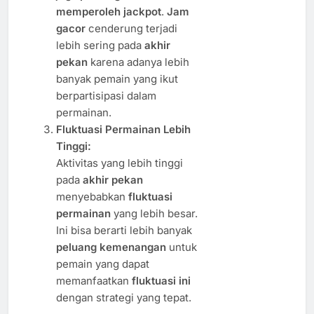
memperoleh jackpot
.
Jam
gacor
cenderung terjadi
lebih sering pada
akhir
pekan
karena adanya lebih
banyak pemain yang ikut
berpartisipasi dalam
permainan.
Fluktuasi Permainan Lebih
Tinggi:
Aktivitas yang lebih tinggi
pada
akhir pekan
menyebabkan
fluktuasi
permainan
yang lebih besar.
Ini bisa berarti lebih banyak
peluang kemenangan
untuk
pemain yang dapat
memanfaatkan
fluktuasi ini
dengan strategi yang tepat.