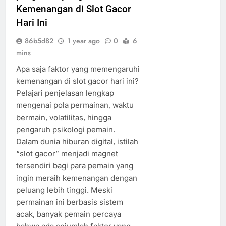
Kemenangan di Slot Gacor
Hari Ini
86b5d82
1 year ago
0
6
mins
Apa saja faktor yang memengaruhi
kemenangan di slot gacor hari ini?
Pelajari penjelasan lengkap
mengenai pola permainan, waktu
bermain, volatilitas, hingga
pengaruh psikologi pemain.
Dalam dunia hiburan digital, istilah
“slot gacor” menjadi magnet
tersendiri bagi para pemain yang
ingin meraih kemenangan dengan
peluang lebih tinggi. Meski
permainan ini berbasis sistem
acak, banyak pemain percaya