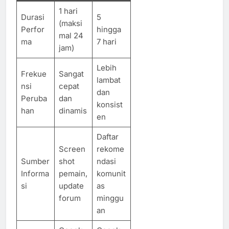
1 hari
Durasi
5
(maksi
Perfor
hingga
mal 24
ma
7 hari
jam)
Lebih
Frekue
Sangat
lambat
nsi
cepat
dan
Peruba
dan
konsist
han
dinamis
en
Daftar
Screen
rekome
Sumber
shot
ndasi
Informa
pemain,
komunit
si
update
as
forum
minggu
an