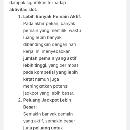
dampak signifikan terhadap
aktivitas slot
:
Lebih Banyak Pemain Aktif:
Pada akhir pekan, banyak
pemain yang memiliki waktu
luang lebih banyak
dibandingkan dengan hari
kerja. Ini menyebabkan
jumlah pemain yang aktif
lebih tinggi
, yang berimbas
pada
kompetisi yang lebih
ketat
namun juga
meningkatkan potensi
jackpot yang lebih besar.
Peluang Jackpot Lebih
Besar:
Semakin banyak pemain
yang aktif, semakin besar
juga
peluang untuk