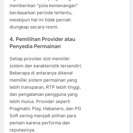
memberikan “pola kemenangan”
berdasarkan periode tertentu,
meskipun hal ini tidak pernah
diungkap secara resmi.
4.
Pemilihan Provider atau
Penyedia Permainan
Setiap provider slot memiliki
sistem dan karakteristik tersendiri.
Beberapa di antaranya dikenal
memiliki sistem permainan yang
lebih transparan, RTP lebih tinggi,
dan pengalaman pengguna yang
lebih mulus. Provider seperti
Pragmatic Play, Habanero, dan PG
Soft sering menjadi pilihan para
pemain karena performa dan
reputasinya.