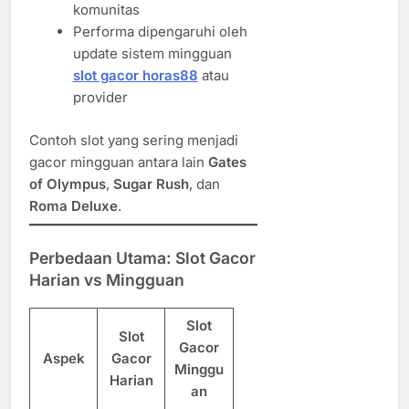
komunitas
Performa dipengaruhi oleh
update sistem mingguan
slot gacor horas88
atau
provider
Contoh slot yang sering menjadi
gacor mingguan antara lain
Gates
of Olympus
,
Sugar Rush
, dan
Roma Deluxe
.
Perbedaan Utama: Slot Gacor
Harian vs Mingguan
Slot
Slot
Gacor
Aspek
Gacor
Minggu
Harian
an