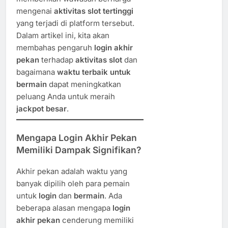
mengenai
aktivitas slot tertinggi
yang terjadi di platform tersebut.
Dalam artikel ini, kita akan
membahas pengaruh
login akhir
pekan
terhadap
aktivitas slot
dan
bagaimana
waktu terbaik untuk
bermain
dapat meningkatkan
peluang Anda untuk meraih
jackpot besar
.
Mengapa Login Akhir Pekan
Memiliki Dampak Signifikan?
Akhir pekan adalah waktu yang
banyak dipilih oleh para pemain
untuk
login
dan
bermain
. Ada
beberapa alasan mengapa
login
akhir pekan
cenderung memiliki