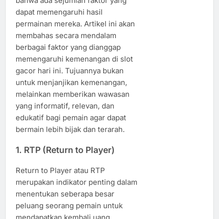
bahwa ada sejumlah faktor yang
dapat memengaruhi hasil
permainan mereka. Artikel ini akan
membahas secara mendalam
berbagai faktor yang dianggap
memengaruhi kemenangan di slot
gacor hari ini. Tujuannya bukan
untuk menjanjikan kemenangan,
melainkan memberikan wawasan
yang informatif, relevan, dan
edukatif bagi pemain agar dapat
bermain lebih bijak dan terarah.
1.
RTP (Return to Player)
Return to Player atau RTP
merupakan indikator penting dalam
menentukan seberapa besar
peluang seorang pemain untuk
mendapatkan kembali uang