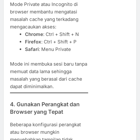
Mode Private atau Incognito di
browser membantu mengatasi
masalah cache yang terkadang
mengacaukan akses:
Chrome
: Ctrl + Shift + N
Firefox
: Ctrl + Shift + P
Safari
: Menu Private
Mode ini membuka sesi baru tanpa
memuat data lama sehingga
masalah yang berasal dari cache
dapat diminimalkan.
4. Gunakan Perangkat dan
Browser yang Tepat
Beberapa konfigurasi perangkat
atau browser mungkin
menyebabkan tampilan tidak