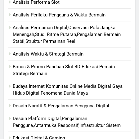
Analisis Performa Slot
Analisis Perilaku Pengguna & Waktu Bermain
Analisis Permainan Digital,Observasi Pola Jangka
Menengah,Studi Ritme Putaran,Pengalaman Bermain
Stabil,Struktur Permainan Reel
Analisis Waktu & Strategi Bermain
Bonus & Promo Panduan Slot 4D Edukasi Pemain
Strategi Bermain
Budaya Internet Komunitas Online Media Digital Gaya
Hidup Digital Fenomena Dunia Maya
Desain Naratif & Pengalaman Pengguna Digital
Desain Platform Digital,Pengalaman
Pengguna,Antarmuka Responsif,Infrastruktur Sistem
Edukasi Digital & Gaming