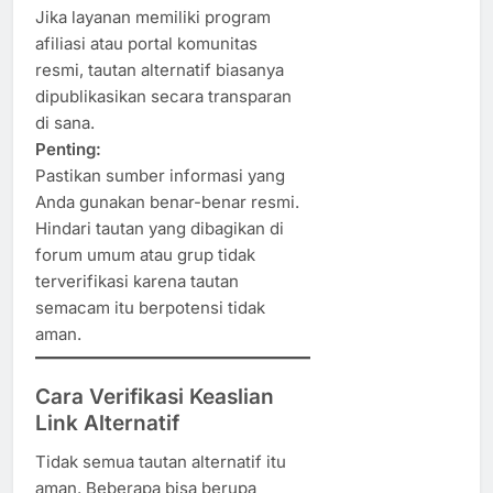
Jika layanan memiliki program
afiliasi atau portal komunitas
resmi, tautan alternatif biasanya
dipublikasikan secara transparan
di sana.
Penting:
Pastikan sumber informasi yang
Anda gunakan benar-benar resmi.
Hindari tautan yang dibagikan di
forum umum atau grup tidak
terverifikasi karena tautan
semacam itu berpotensi tidak
aman.
Cara Verifikasi Keaslian
Link Alternatif
Tidak semua tautan alternatif itu
aman. Beberapa bisa berupa