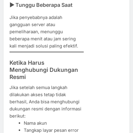
▶ Tunggu Beberapa Saat
Jika penyebabnya adalah
gangguan server atau
pemeliharaan, menunggu
beberapa menit atau jam sering
kali menjadi solusi paling efektif.
Ketika Harus
Menghubungi Dukungan
Resmi
Jika setelah semua langkah
dilakukan akses tetap tidak
berhasil, Anda bisa menghubungi
dukungan resmi dengan informasi
berikut:
Nama akun
Tangkap layar pesan error