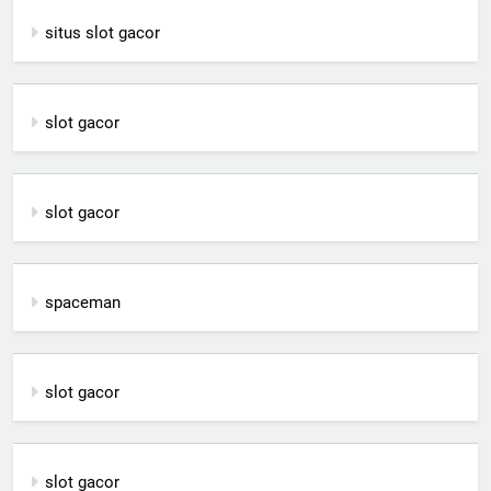
situs slot gacor
slot gacor
slot gacor
spaceman
slot gacor
slot gacor