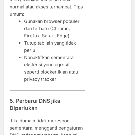
normal atau akses terhambat. Tips
umum:
Gunakan browser populer
dan terbaru (Chrome,
Firefox, Safari, Edge)
Tutup tab lain yang tidak
perlu
Nonaktifkan sementara
ekstensi yang agresif
seperti blocker iklan atau
privacy tracker
5. Perbarui DNS jika
Diperlukan
Jika domain tidak merespon
sementara, mengganti pengaturan