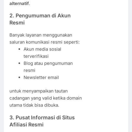
alternatif
.
2. Pengumuman di Akun
Resmi
Banyak layanan menggunakan
saluran komunikasi resmi seperti:
Akun media sosial
terverifikasi
Blog atau pengumuman
resmi
Newsletter email
untuk menyampaikan tautan
cadangan yang valid ketika domain
utama tidak bisa dibuka.
3. Pusat Informasi di Situs
Afiliasi Resmi