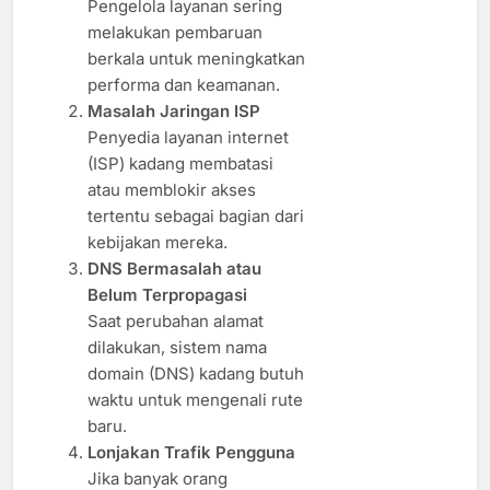
Pengelola layanan sering
melakukan pembaruan
berkala untuk meningkatkan
performa dan keamanan.
Masalah Jaringan ISP
Penyedia layanan internet
(ISP) kadang membatasi
atau memblokir akses
tertentu sebagai bagian dari
kebijakan mereka.
DNS Bermasalah atau
Belum Terpropagasi
Saat perubahan alamat
dilakukan, sistem nama
domain (DNS) kadang butuh
waktu untuk mengenali rute
baru.
Lonjakan Trafik Pengguna
Jika banyak orang