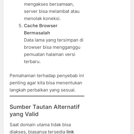
mengakses bersamaan,
server bisa melambat atau
menolak koneksi.
Cache Browser
Bermasalah
Data lama yang tersimpan di
browser bisa mengganggu
pemuatan halaman versi
terbaru.
Pemahaman terhadap penyebab ini
penting agar kita bisa menentukan
langkah perbaikan yang sesuai.
Sumber Tautan Alternatif
yang Valid
Saat domain utama tidak bisa
diakses, biasanya tersedia
link