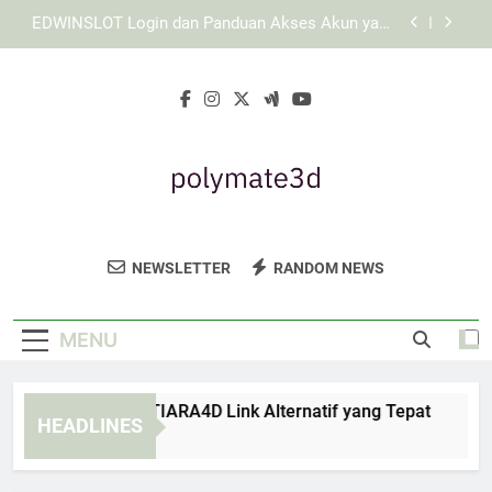
Skip
Panduan Login Edwinslot untuk Menjaga Data
to
Pribadi
content
Login Lebah4D Lebih Mudah dengan Data Akun
yang Tepat dan Tersusun Rapi
Cara Memeriksa TIARA4D Link Alternatif yang
Tepat
EDWINSLOT Login dan Panduan Akses Akun yang
Lebih Mudah untuk Pengguna Baru
Panduan Login Edwinslot untuk Menjaga Data
Pribadi
Polymate 3D
Dapatkan Solusi Cetak 3D Berkualitas
Login Lebah4D Lebih Mudah dengan Data Akun
NEWSLETTER
RANDOM NEWS
yang Tepat dan Tersusun Rapi
Tinggi Dari Polymate 3D. Teknologi Inovatif
Untuk Kebutuhan Industri Anda.
MENU
ra Memeriksa TIARA4D Link Alternatif yang Tepat
EDWI
HEADLINES
Weeks Ago
1 Mon