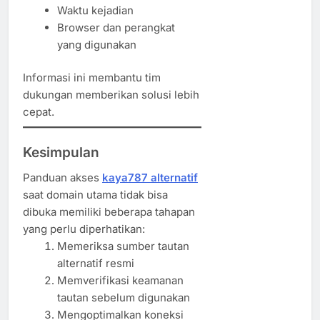
Waktu kejadian
Browser dan perangkat
yang digunakan
Informasi ini membantu tim
dukungan memberikan solusi lebih
cepat.
Kesimpulan
Panduan akses
kaya787 alternatif
saat domain utama tidak bisa
dibuka memiliki beberapa tahapan
yang perlu diperhatikan:
Memeriksa sumber tautan
alternatif resmi
Memverifikasi keamanan
tautan sebelum digunakan
Mengoptimalkan koneksi