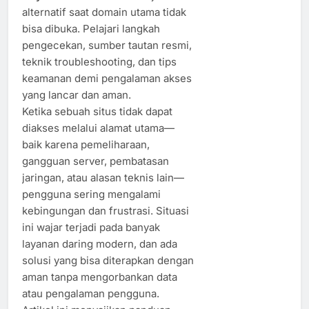
alternatif saat domain utama tidak
bisa dibuka. Pelajari langkah
pengecekan, sumber tautan resmi,
teknik troubleshooting, dan tips
keamanan demi pengalaman akses
yang lancar dan aman.
Ketika sebuah situs tidak dapat
diakses melalui alamat utama—
baik karena pemeliharaan,
gangguan server, pembatasan
jaringan, atau alasan teknis lain—
pengguna sering mengalami
kebingungan dan frustrasi. Situasi
ini wajar terjadi pada banyak
layanan daring modern, dan ada
solusi yang bisa diterapkan dengan
aman tanpa mengorbankan data
atau pengalaman pengguna.