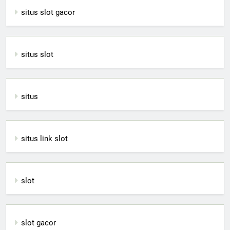
situs slot gacor
situs slot
situs
situs link slot
slot
slot gacor