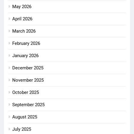
May 2026
April 2026
March 2026
February 2026
January 2026
December 2025
November 2025
October 2025
September 2025
August 2025
July 2025