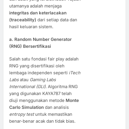
utamanya adalah menjaga
integritas dan keterlacakan
(traceability)
dari setiap data dan
hasil keluaran sistem.
a.
Random Number Generator
(RNG) Bersertifikasi
Salah satu fondasi fair play adalah
RNG yang disertifikasi oleh
lembaga independen seperti
iTech
Labs
atau
Gaming Labs
International (GLI)
. Algoritma RNG
yang digunakan KAYA787 telah
diuji menggunakan metode
Monte
Carlo Simulation
dan analisis
entropy test
untuk memastikan
benar-benar acak dan tidak bias.