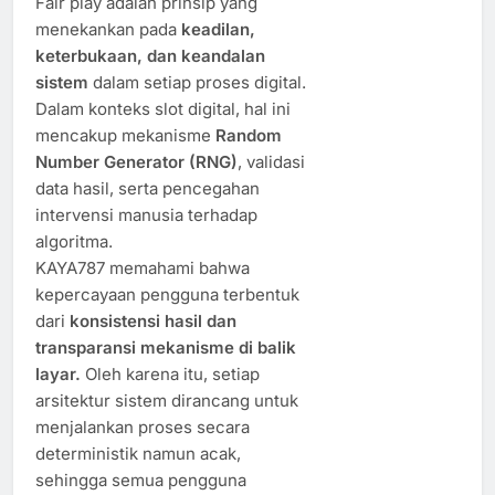
Fair play adalah prinsip yang
menekankan pada
keadilan,
keterbukaan, dan keandalan
sistem
dalam setiap proses digital.
Dalam konteks slot digital, hal ini
mencakup mekanisme
Random
Number Generator (RNG)
, validasi
data hasil, serta pencegahan
intervensi manusia terhadap
algoritma.
KAYA787 memahami bahwa
kepercayaan pengguna terbentuk
dari
konsistensi hasil dan
transparansi mekanisme di balik
layar.
Oleh karena itu, setiap
arsitektur sistem dirancang untuk
menjalankan proses secara
deterministik namun acak,
sehingga semua pengguna