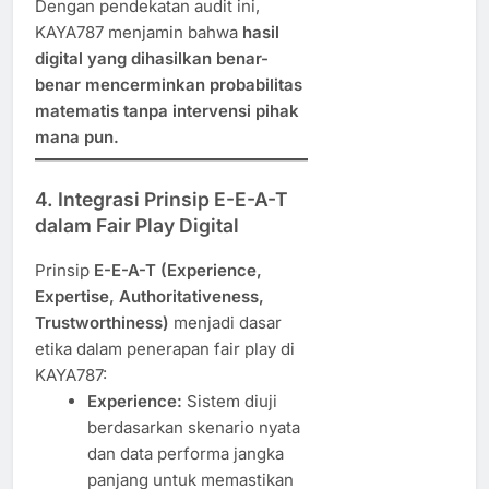
Dengan pendekatan audit ini,
KAYA787 menjamin bahwa
hasil
digital yang dihasilkan benar-
benar mencerminkan probabilitas
matematis tanpa intervensi pihak
mana pun.
4. Integrasi Prinsip E-E-A-T
dalam Fair Play Digital
Prinsip
E-E-A-T (Experience,
Expertise, Authoritativeness,
Trustworthiness)
menjadi dasar
etika dalam penerapan fair play di
KAYA787:
Experience:
Sistem diuji
berdasarkan skenario nyata
dan data performa jangka
panjang untuk memastikan