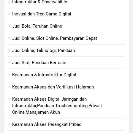
Infrastruktur & Observability
Inovasi dan Tren Game Digital
Judi Bola, Taruhan Online
Judi Online, Slot Online, Pembayaran Cepat
Judi Online, Teknologi, Panduan
Judi Slot, Panduan Bermain
Keamanan & Infrastruktur Digital
Keamanan Akses dan Verifikasi Halaman
Keamanan Akses Digital,Jaringan dan
Infrastruktur,Panduan Troubleshooting,Privasi
Online,Manajemen Akun
Keamanan Akses Perangkat Pribadi