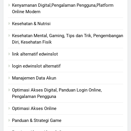
Kenyamanan Digital,Pengalaman Pengguna,Platform
Online Modern
Kesehatan & Nutrisi
Kesehatan Mental, Gaming, Tips dan Trik, Pengembangan
Diri, Kesehatan Fisik
link alternatif edwinslot
login edwinslot alternatif
Manajemen Data Akun
Optimasi Akses Digital, Panduan Login Online,
Pengalaman Pengguna
Optimasi Akses Online
Panduan & Strategi Game