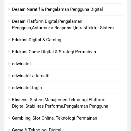
Desain Naratif & Pengalaman Pengguna Digital
Desain Platform Digital,Pengalaman
Pengguna,Antarmuka Responsif,Infrastruktur Sistem
Edukasi Digital & Gaming
Edukasi Game Digital & Strategi Permainan
edwinslot
edwinslot alternatif
edwinslot login
Efisiensi Sistem,Manajemen Teknologi,Platform
Digital,Stabilitas Performa,Pengalaman Pengguna
Gambling, Slot Online, Teknologi Permainan
Game & Teknologi Digital