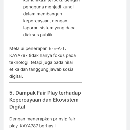
pengguna menjadi kunci
dalam membangun
kepercayaan, dengan
laporan sistem yang dapat
diakses publik.
Melalui penerapan E-E-A-T,
KAYA787 tidak hanya fokus pada
teknologi, tetapi juga pada nilai
etika dan tanggung jawab sosial
digital.
5. Dampak Fair Play terhadap
Kepercayaan dan Ekosistem
Digital
Dengan menerapkan prinsip fair
play, KAYA787 berhasil