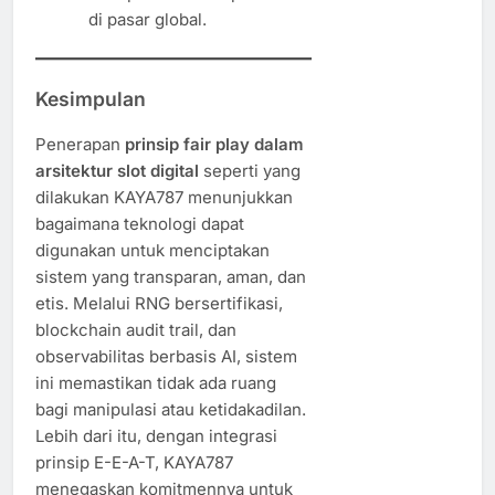
di pasar global.
Kesimpulan
Penerapan
prinsip fair play dalam
arsitektur slot digital
seperti yang
dilakukan KAYA787 menunjukkan
bagaimana teknologi dapat
digunakan untuk menciptakan
sistem yang transparan, aman, dan
etis. Melalui RNG bersertifikasi,
blockchain audit trail, dan
observabilitas berbasis AI, sistem
ini memastikan tidak ada ruang
bagi manipulasi atau ketidakadilan.
Lebih dari itu, dengan integrasi
prinsip E-E-A-T, KAYA787
menegaskan komitmennya untuk