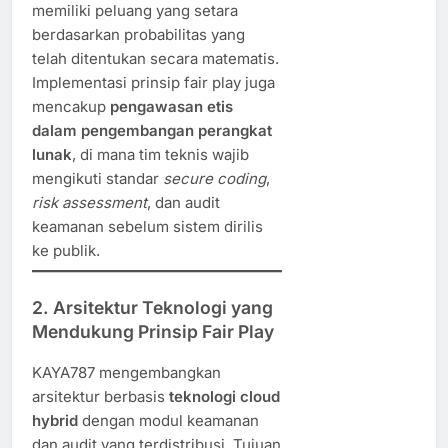
memiliki peluang yang setara
berdasarkan probabilitas yang
telah ditentukan secara matematis.
Implementasi prinsip fair play juga
mencakup
pengawasan etis
dalam pengembangan perangkat
lunak
, di mana tim teknis wajib
mengikuti standar
secure coding
,
risk assessment
, dan audit
keamanan sebelum sistem dirilis
ke publik.
2. Arsitektur Teknologi yang
Mendukung Prinsip Fair Play
KAYA787 mengembangkan
arsitektur berbasis
teknologi cloud
hybrid
dengan modul keamanan
dan audit yang terdistribusi. Tujuan