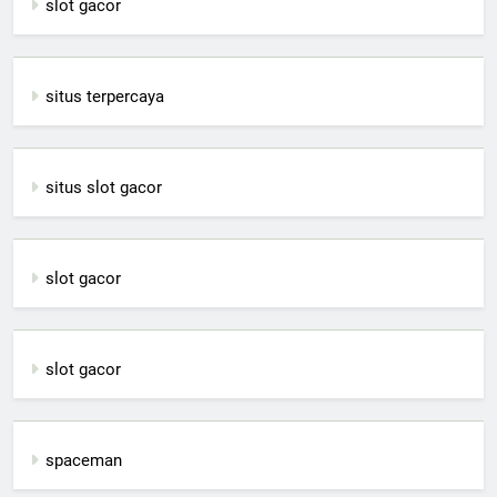
slot gacor
situs terpercaya
situs slot gacor
slot gacor
slot gacor
spaceman