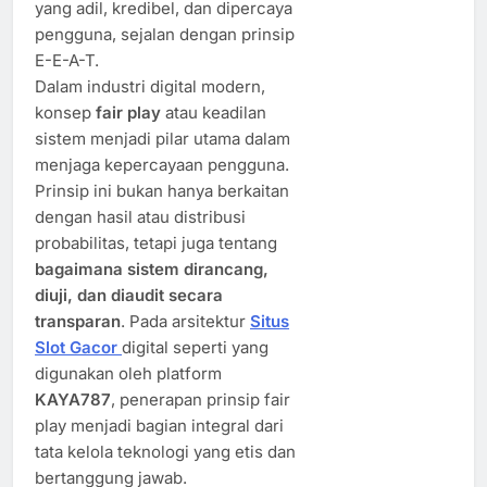
yang adil, kredibel, dan dipercaya
pengguna, sejalan dengan prinsip
E-E-A-T.
Dalam industri digital modern,
konsep
fair play
atau keadilan
sistem menjadi pilar utama dalam
menjaga kepercayaan pengguna.
Prinsip ini bukan hanya berkaitan
dengan hasil atau distribusi
probabilitas, tetapi juga tentang
bagaimana sistem dirancang,
diuji, dan diaudit secara
transparan
. Pada arsitektur
Situs
Slot Gacor
digital seperti yang
digunakan oleh platform
KAYA787
, penerapan prinsip fair
play menjadi bagian integral dari
tata kelola teknologi yang etis dan
bertanggung jawab.