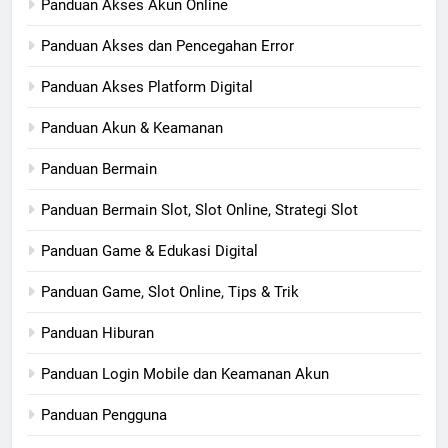
Panduan Akses Akun Online
Panduan Akses dan Pencegahan Error
Panduan Akses Platform Digital
Panduan Akun & Keamanan
Panduan Bermain
Panduan Bermain Slot, Slot Online, Strategi Slot
Panduan Game & Edukasi Digital
Panduan Game, Slot Online, Tips & Trik
Panduan Hiburan
Panduan Login Mobile dan Keamanan Akun
Panduan Pengguna