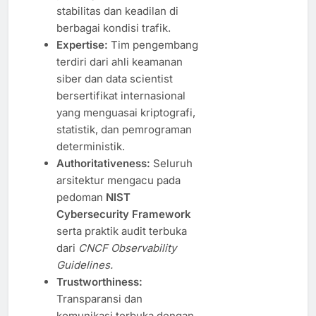
stabilitas dan keadilan di
berbagai kondisi trafik.
Expertise:
Tim pengembang
terdiri dari ahli keamanan
siber dan data scientist
bersertifikat internasional
yang menguasai kriptografi,
statistik, dan pemrograman
deterministik.
Authoritativeness:
Seluruh
arsitektur mengacu pada
pedoman
NIST
Cybersecurity Framework
serta praktik audit terbuka
dari
CNCF Observability
Guidelines.
Trustworthiness:
Transparansi dan
komunikasi terbuka dengan