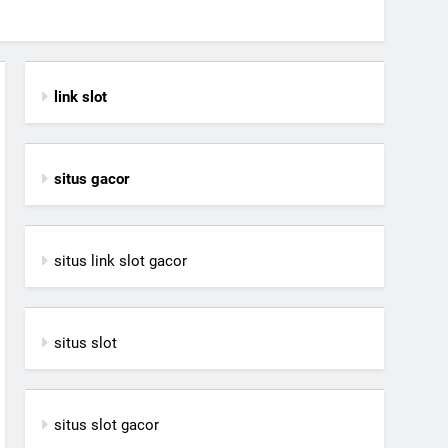
link slot
situs gacor
situs link slot gacor
situs slot
situs slot gacor