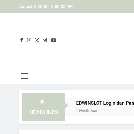
Skip
August 8, 2026
5:50:03 PM
to
content
Pol
Dapatkan S
natif yang Tepat
EDWINSLOT Login dan Panduan Akses 
1 Month Ago
HEADLINES