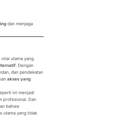
ing
dan menjaga
 nilai utama yang
lternatif
. Dengan
undan, dan pendekatan
kan
akses yang
eperti ini menjadi
m profesional. Dan
kan bahwa
s utama yang tidak