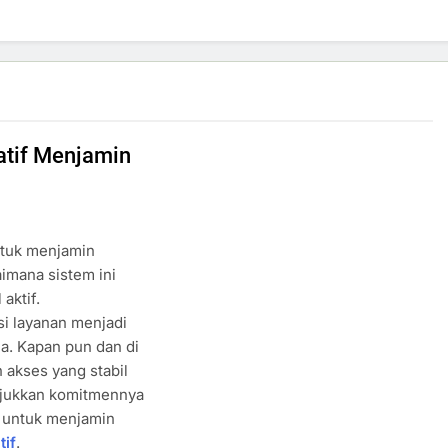
atif Menjamin
ntuk menjamin
imana sistem ini
aktif.
si layanan menjadi
a. Kapan pun dan di
akses yang stabil
ukkan komitmennya
i untuk menjamin
tif
.