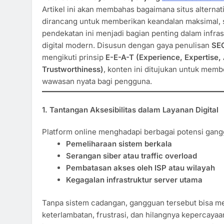
Artikel ini akan membahas bagaimana situs altern
dirancang untuk memberikan keandalan maksimal, 
pendekatan ini menjadi bagian penting dalam infras
digital modern. Disusun dengan gaya penulisan
SEO
mengikuti prinsip
E-E-A-T (Experience, Expertise, 
Trustworthiness)
, konten ini ditujukan untuk mem
wawasan nyata bagi pengguna.
1. Tantangan Aksesibilitas dalam Layanan Digital
Platform online menghadapi berbagai potensi gang
Pemeliharaan sistem berkala
Serangan siber atau traffic overload
Pembatasan akses oleh ISP atau wilayah
Kegagalan infrastruktur server utama
Tanpa sistem cadangan, gangguan tersebut bisa 
keterlambatan, frustrasi, dan hilangnya kepercaya