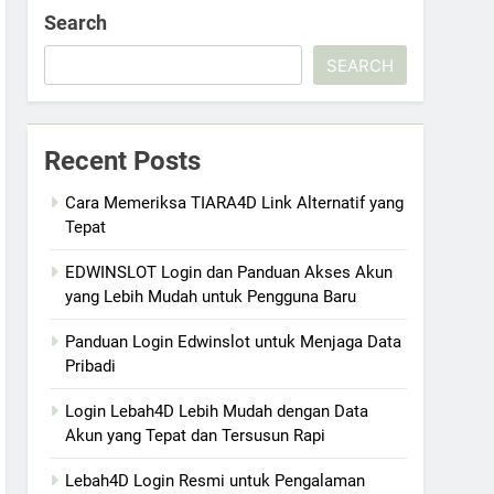
Search
SEARCH
Recent Posts
Cara Memeriksa TIARA4D Link Alternatif yang
Tepat
EDWINSLOT Login dan Panduan Akses Akun
yang Lebih Mudah untuk Pengguna Baru
Panduan Login Edwinslot untuk Menjaga Data
Pribadi
Login Lebah4D Lebih Mudah dengan Data
Akun yang Tepat dan Tersusun Rapi
Lebah4D Login Resmi untuk Pengalaman