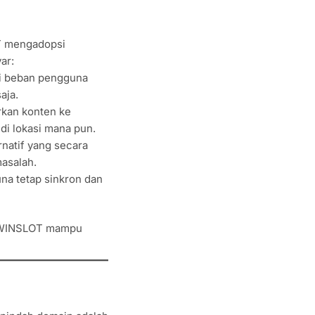
T mengadopsi
ar:
i beban pengguna
aja.
kan konten ke
di lokasi mana pun.
rnatif yang secara
masalah.
a tetap sinkron dan
 EDWINSLOT mampu