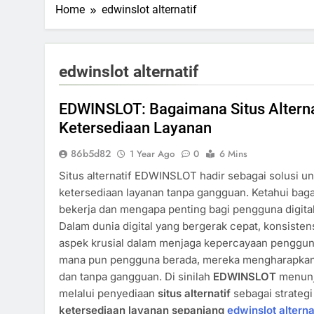
Home
edwinslot alternatif
edwinslot alternatif
EDWINSLOT: Bagaimana Situs Altern
Ketersediaan Layanan
86b5d82
1 Year Ago
0
6 Mins
Situs alternatif EDWINSLOT hadir sebagai solusi u
ketersediaan layanan tanpa gangguan. Ketahui baga
bekerja dan mengapa penting bagi pengguna digital 
Dalam dunia digital yang bergerak cepat, konsisten
aspek krusial dalam menjaga kepercayaan penggun
mana pun pengguna berada, mereka mengharapkan 
dan tanpa gangguan. Di sinilah
EDWINSLOT
menunj
melalui penyediaan
situs alternatif
sebagai strateg
ketersediaan layanan sepanjang
edwinslot alterna