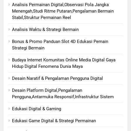
Analisis Permainan Digital,Observasi Pola Jangka
Menengah,Studi Ritme Putaran,Pengalaman Bermain
Stabil,Struktur Permainan Reel
Analisis Waktu & Strategi Bermain
Bonus & Promo Panduan Slot 4D Edukasi Pemain
Strategi Bermain
Budaya Internet Komunitas Online Media Digital Gaya
Hidup Digital Fenomena Dunia Maya
Desain Naratif & Pengalaman Pengguna Digital
Desain Platform Digital,Pengalaman
Pengguna,Antarmuka Responsif,Infrastruktur Sistem
Edukasi Digital & Gaming
Edukasi Game Digital & Strategi Permainan