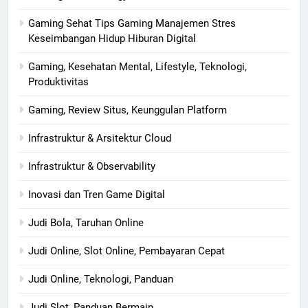
Gaming Sehat Tips Gaming Manajemen Stres
Keseimbangan Hidup Hiburan Digital
Gaming, Kesehatan Mental, Lifestyle, Teknologi,
Produktivitas
Gaming, Review Situs, Keunggulan Platform
Infrastruktur & Arsitektur Cloud
Infrastruktur & Observability
Inovasi dan Tren Game Digital
Judi Bola, Taruhan Online
Judi Online, Slot Online, Pembayaran Cepat
Judi Online, Teknologi, Panduan
Judi Slot, Panduan Bermain