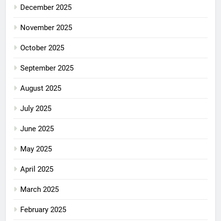
December 2025
November 2025
October 2025
September 2025
August 2025
July 2025
June 2025
May 2025
April 2025
March 2025
February 2025