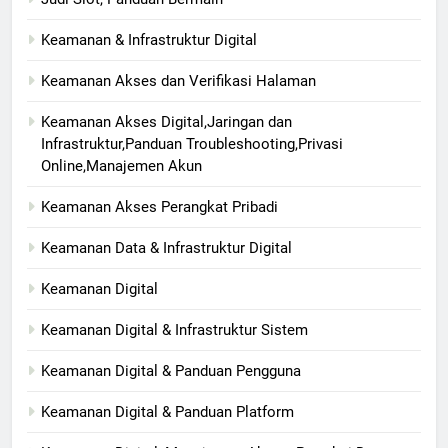
Keamanan & Infrastruktur Digital
Keamanan Akses dan Verifikasi Halaman
Keamanan Akses Digital,Jaringan dan
Infrastruktur,Panduan Troubleshooting,Privasi
Online,Manajemen Akun
Keamanan Akses Perangkat Pribadi
Keamanan Data & Infrastruktur Digital
Keamanan Digital
Keamanan Digital & Infrastruktur Sistem
Keamanan Digital & Panduan Pengguna
Keamanan Digital & Panduan Platform