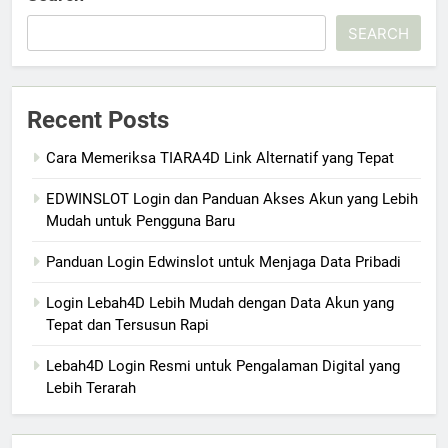
SEARCH
Recent Posts
Cara Memeriksa TIARA4D Link Alternatif yang Tepat
EDWINSLOT Login dan Panduan Akses Akun yang Lebih
Mudah untuk Pengguna Baru
Panduan Login Edwinslot untuk Menjaga Data Pribadi
Login Lebah4D Lebih Mudah dengan Data Akun yang
Tepat dan Tersusun Rapi
Lebah4D Login Resmi untuk Pengalaman Digital yang
Lebih Terarah