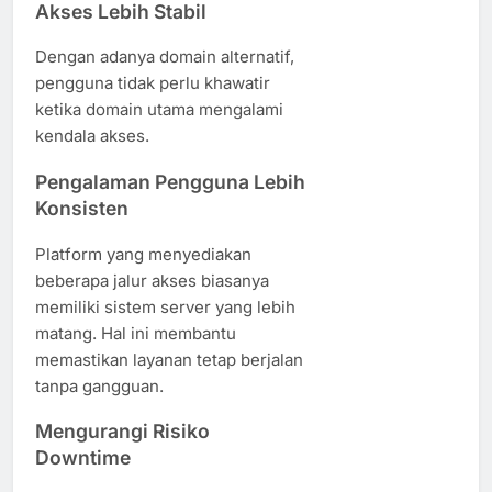
Akses Lebih Stabil
Dengan adanya domain alternatif,
pengguna tidak perlu khawatir
ketika domain utama mengalami
kendala akses.
Pengalaman Pengguna Lebih
Konsisten
Platform yang menyediakan
beberapa jalur akses biasanya
memiliki sistem server yang lebih
matang. Hal ini membantu
memastikan layanan tetap berjalan
tanpa gangguan.
Mengurangi Risiko
Downtime