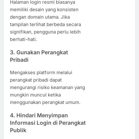
Halaman login resmi biasanya
memiliki desain yang konsisten
dengan domain utama. Jika
tampilan terlihat berbeda secara
signifikan, pengguna perlu lebih
berhati-hati.
3. Gunakan Perangkat
Pribadi
Mengakses platform melalui
perangkat pribadi dapat
mengurangi risiko keamanan yang
mungkin muncul ketika
menggunakan perangkat umum.
4. Hindari Menyimpan
Informasi Login di Perangkat
Publik