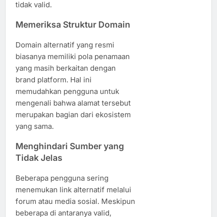
tidak valid.
Memeriksa Struktur Domain
Domain alternatif yang resmi
biasanya memiliki pola penamaan
yang masih berkaitan dengan
brand platform. Hal ini
memudahkan pengguna untuk
mengenali bahwa alamat tersebut
merupakan bagian dari ekosistem
yang sama.
Menghindari Sumber yang
Tidak Jelas
Beberapa pengguna sering
menemukan link alternatif melalui
forum atau media sosial. Meskipun
beberapa di antaranya valid,