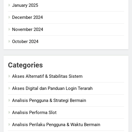
January 2025
December 2024
November 2024
October 2024
Categories
Akses Alternatif & Stabilitas Sistem
Akses Digital dan Panduan Login Terarah
Analisis Pengguna & Strategi Bermain
Analisis Performa Slot
Analisis Perilaku Pengguna & Waktu Bermain