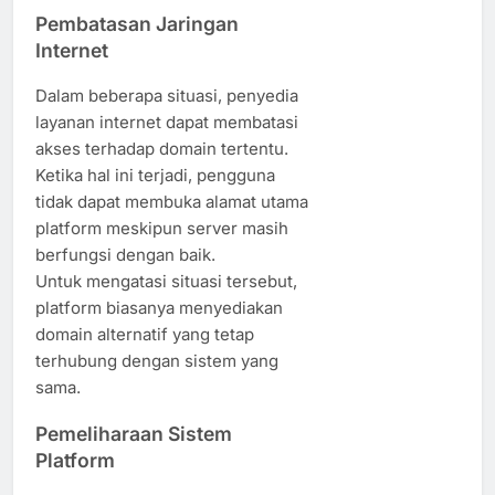
Pembatasan Jaringan
Internet
Dalam beberapa situasi, penyedia
layanan internet dapat membatasi
akses terhadap domain tertentu.
Ketika hal ini terjadi, pengguna
tidak dapat membuka alamat utama
platform meskipun server masih
berfungsi dengan baik.
Untuk mengatasi situasi tersebut,
platform biasanya menyediakan
domain alternatif yang tetap
terhubung dengan sistem yang
sama.
Pemeliharaan Sistem
Platform