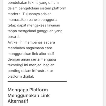
pendekatan teknis yang umum
dalam pengelolaan sistem platform
modern. Tujuannya adalah
memastikan bahwa pengguna
tetap dapat mengakses layanan
tanpa mengalami gangguan yang
berarti.
Artikel ini membahas secara
mendalam bagaimana cara
menggunakan link alternatif
dengan aman serta mengapa
teknologi ini menjadi bagian
penting dalam infrastruktur
platform digital.
Mengapa Platform
Menggunakan Link
Alternatif