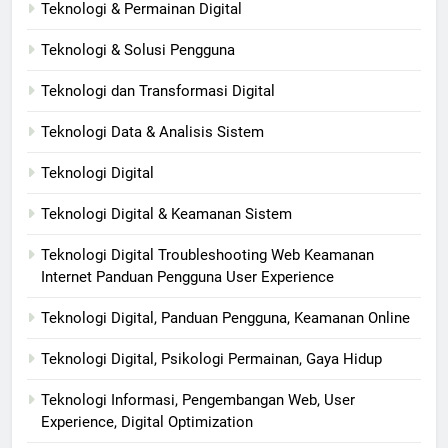
Teknologi & Permainan Digital
Teknologi & Solusi Pengguna
Teknologi dan Transformasi Digital
Teknologi Data & Analisis Sistem
Teknologi Digital
Teknologi Digital & Keamanan Sistem
Teknologi Digital Troubleshooting Web Keamanan
Internet Panduan Pengguna User Experience
Teknologi Digital, Panduan Pengguna, Keamanan Online
Teknologi Digital, Psikologi Permainan, Gaya Hidup
Teknologi Informasi, Pengembangan Web, User
Experience, Digital Optimization