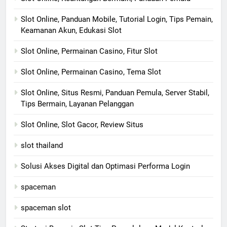
Slot Online, Panduan Mobile, Tutorial Login, Tips Pemain,
Keamanan Akun, Edukasi Slot
Slot Online, Permainan Casino, Fitur Slot
Slot Online, Permainan Casino, Tema Slot
Slot Online, Situs Resmi, Panduan Pemula, Server Stabil,
Tips Bermain, Layanan Pelanggan
Slot Online, Slot Gacor, Review Situs
slot thailand
Solusi Akses Digital dan Optimasi Performa Login
spaceman
spaceman slot