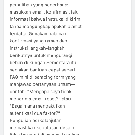
pemulihan yang sederhana:
masukkan email, konfirmasi, lalu
informasi bahwa instruksi dikirim
tanpa mengungkap apakah alamat
terdaftar.Gunakan halaman
konfirmasi yang ramah dan
instruksi langkah-langkah
berikutnya untuk mengurangi
beban dukungan.Sementara itu,
sediakan bantuan cepat seperti
FAQ mini di samping form yang
menjawab pertanyaan umum—
contoh: “Mengapa saya tidak
menerima email reset?” atau
“Bagaimana mengaktifkan
autentikasi dua faktor?”
Pengujian berkelanjutan
memastikan keputusan desain
tidak berhenti di asumsi.Lakukan