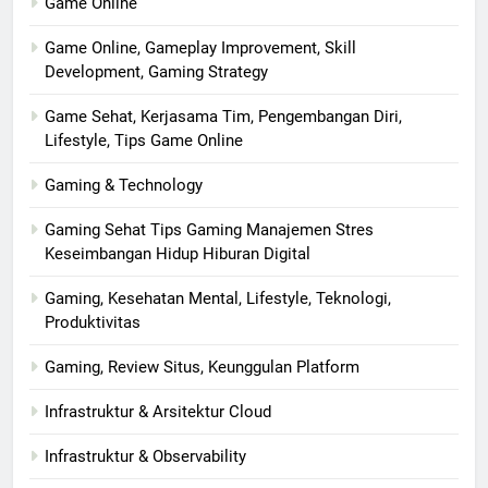
Game Online
Game Online, Gameplay Improvement, Skill
Development, Gaming Strategy
Game Sehat, Kerjasama Tim, Pengembangan Diri,
Lifestyle, Tips Game Online
Gaming & Technology
Gaming Sehat Tips Gaming Manajemen Stres
Keseimbangan Hidup Hiburan Digital
Gaming, Kesehatan Mental, Lifestyle, Teknologi,
Produktivitas
Gaming, Review Situs, Keunggulan Platform
Infrastruktur & Arsitektur Cloud
Infrastruktur & Observability