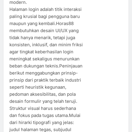
modern.
Halaman login adalah titik interaksi
paling krusial bagi pengguna baru
maupun yang kembali.Horas88
membutuhkan desain UI/UX yang
tidak hanya menarik, tetapi juga
konsisten, inklusif, dan minim friksi
agar tingkat keberhasilan login
meningkat sekaligus menurunkan
beban dukungan teknis.Peninjauan
berikut menggabungkan prinsip-
prinsip dari praktik terbaik industri
seperti heuristik kegunaan,
pedoman aksesibilitas, dan pola
desain formulir yang telah teruji.
Struktur visual harus sederhana
dan fokus pada tugas utama.Mulai
dari hirarki tipografi yang jelas:
judul halaman tegas, subjudul