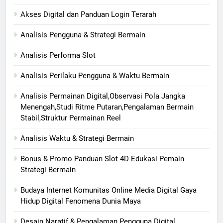
Akses Digital dan Panduan Login Terarah
Analisis Pengguna & Strategi Bermain
Analisis Performa Slot
Analisis Perilaku Pengguna & Waktu Bermain
Analisis Permainan Digital,Observasi Pola Jangka
Menengah,Studi Ritme Putaran,Pengalaman Bermain
Stabil,Struktur Permainan Reel
Analisis Waktu & Strategi Bermain
Bonus & Promo Panduan Slot 4D Edukasi Pemain
Strategi Bermain
Budaya Internet Komunitas Online Media Digital Gaya
Hidup Digital Fenomena Dunia Maya
Desain Naratif & Pengalaman Pengguna Digital