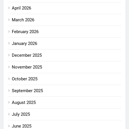
April 2026
March 2026
February 2026
January 2026
December 2025
November 2025
October 2025
September 2025
August 2025
July 2025
June 2025