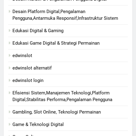
Desain Platform Digital,Pengalaman
Pengguna,Antarmuka Responsif,Infrastruktur Sistem
Edukasi Digital & Gaming
Edukasi Game Digital & Strategi Permainan
edwinslot
edwinslot alternatif
edwinslot login
Efisiensi Sistem,Manajemen Teknologi,Platform
Digital,Stabilitas Performa,Pengalaman Pengguna
Gambling, Slot Online, Teknologi Permainan
Game & Teknologi Digital