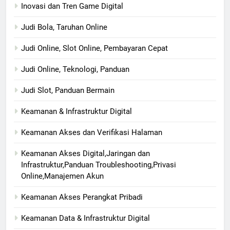
Inovasi dan Tren Game Digital
Judi Bola, Taruhan Online
Judi Online, Slot Online, Pembayaran Cepat
Judi Online, Teknologi, Panduan
Judi Slot, Panduan Bermain
Keamanan & Infrastruktur Digital
Keamanan Akses dan Verifikasi Halaman
Keamanan Akses Digital,Jaringan dan
Infrastruktur,Panduan Troubleshooting,Privasi
Online,Manajemen Akun
Keamanan Akses Perangkat Pribadi
Keamanan Data & Infrastruktur Digital