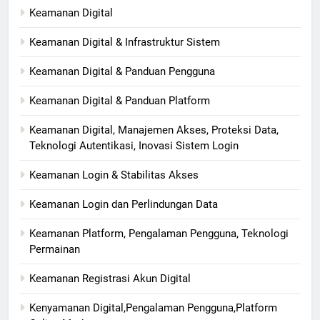
Keamanan Digital
Keamanan Digital & Infrastruktur Sistem
Keamanan Digital & Panduan Pengguna
Keamanan Digital & Panduan Platform
Keamanan Digital, Manajemen Akses, Proteksi Data,
Teknologi Autentikasi, Inovasi Sistem Login
Keamanan Login & Stabilitas Akses
Keamanan Login dan Perlindungan Data
Keamanan Platform, Pengalaman Pengguna, Teknologi
Permainan
Keamanan Registrasi Akun Digital
Kenyamanan Digital,Pengalaman Pengguna,Platform