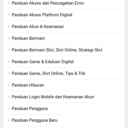
Panduan Akses dan Pencegahan Error
Panduan Akses Platform Digital
Panduan Akun & Keamanan
Panduan Bermain
Panduan Bermain Slot, Slot Online, Strategi Slot
Panduan Game & Edukasi Digital
Panduan Game, Slot Online, Tips & Trik
Panduan Hiburan
Panduan Login Mobile dan Keamanan Akun
Panduan Pengguna
Panduan Pengguna Baru