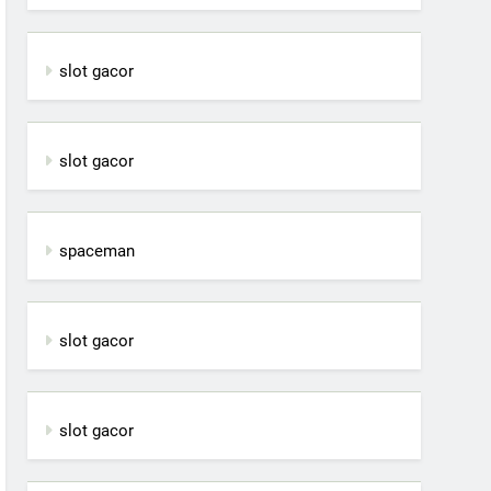
slot gacor
slot gacor
spaceman
slot gacor
slot gacor