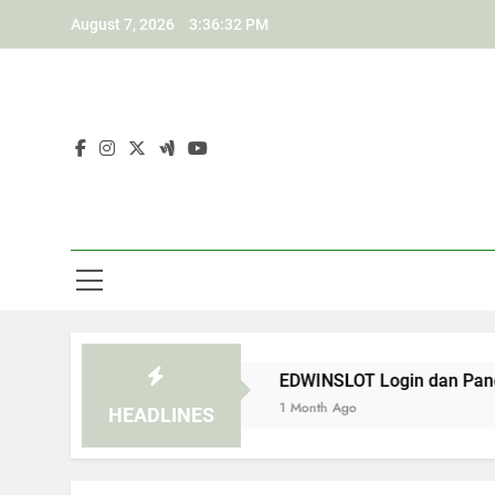
Skip
August 7, 2026
3:36:33 PM
to
content
Pol
Dapatkan S
natif yang Tepat
EDWINSLOT Login dan Panduan Akses 
1 Month Ago
HEADLINES