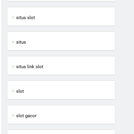
situs slot
situs
situs link slot
slot
slot gacor