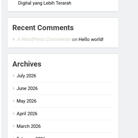
Digital yang Lebih Terarah
Recent Comments
A WordPress Commenter
on
Hello world!
Archives
July 2026
June 2026
May 2026
April 2026
March 2026