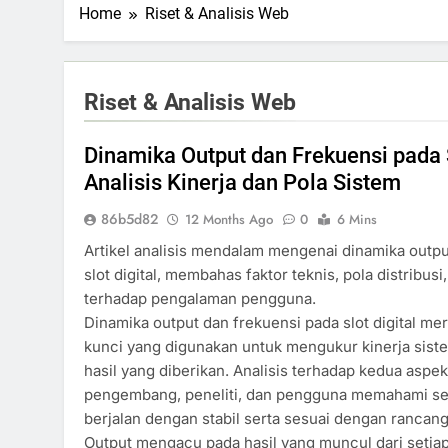
Home
Riset & Analisis Web
Riset & Analisis Web
Dinamika Output dan Frekuensi pada S
Analisis Kinerja dan Pola Sistem
86b5d82
12 Months Ago
0
6 Mins
Artikel analisis mendalam mengenai dinamika outpu
slot digital, membahas faktor teknis, pola distribusi
terhadap pengalaman pengguna.
Dinamika output dan frekuensi pada slot digital me
kunci yang digunakan untuk mengukur kinerja sist
hasil yang diberikan. Analisis terhadap kedua aspe
pengembang, peneliti, dan pengguna memahami se
berjalan dengan stabil serta sesuai dengan rancang
Output mengacu pada hasil yang muncul dari setiap