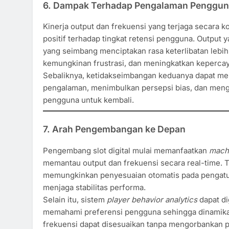
6. Dampak Terhadap Pengalaman Penggu
Kinerja output dan frekuensi yang terjaga secara 
positif terhadap tingkat retensi pengguna. Output y
yang seimbang menciptakan rasa keterlibatan lebih
kemungkinan frustrasi, dan meningkatkan keperca
Sebaliknya, ketidakseimbangan keduanya dapat me
pengalaman, menimbulkan persepsi bias, dan meng
pengguna untuk kembali.
7. Arah Pengembangan ke Depan
Pengembang slot digital mulai memanfaatkan
machi
memantau output dan frekuensi secara real-time. T
memungkinkan penyesuaian otomatis pada pengatu
menjaga stabilitas performa.
Selain itu, sistem
player behavior analytics
dapat d
memahami preferensi pengguna sehingga dinamika
frekuensi dapat disesuaikan tanpa mengorbankan pr