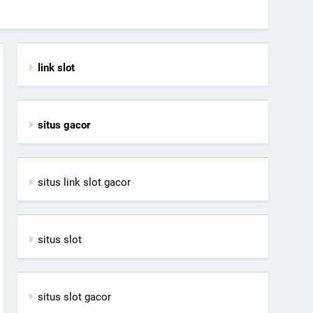
link slot
situs gacor
situs link slot gacor
situs slot
situs slot gacor