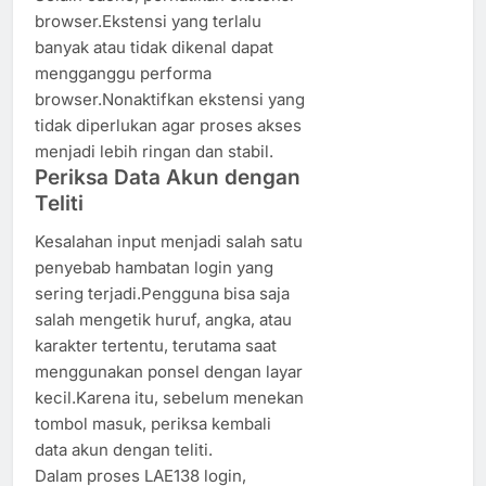
browser.Ekstensi yang terlalu
banyak atau tidak dikenal dapat
mengganggu performa
browser.Nonaktifkan ekstensi yang
tidak diperlukan agar proses akses
menjadi lebih ringan dan stabil.
Periksa Data Akun dengan
Teliti
Kesalahan input menjadi salah satu
penyebab hambatan login yang
sering terjadi.Pengguna bisa saja
salah mengetik huruf, angka, atau
karakter tertentu, terutama saat
menggunakan ponsel dengan layar
kecil.Karena itu, sebelum menekan
tombol masuk, periksa kembali
data akun dengan teliti.
Dalam proses LAE138 login,