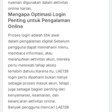
nyaman digunakan dalam aktivitas
online harian.
Mengapa Optimasi Login
Penting untuk Pengalaman
Online
Proses login adalah titik awal
dalam pengalaman digital.Sebelum
pengguna dapat memahami menu,
membaca informasi, atau
melanjutkan aktivitas akun, mereka
perlu melewati tahap akses
terlebih dahulu.Karena itu, LAE138
login perlu dipahami bukan hanya
sebagai proses masuk akun, tetapi
juga sebagai bagian penting dari
kenyamanan, keamanan, dan
kelancaran aktivitas online.
Banyak pengguna mencari LAE138