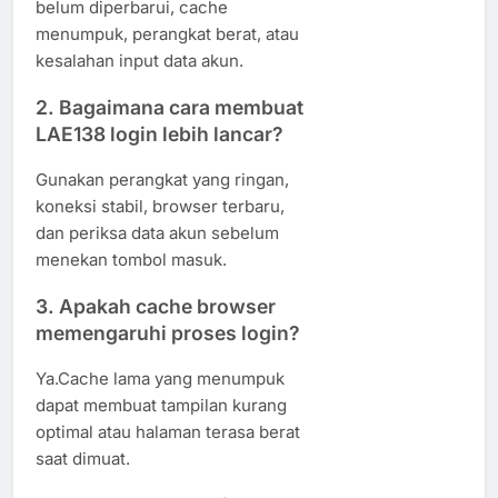
belum diperbarui, cache
menumpuk, perangkat berat, atau
kesalahan input data akun.
2. Bagaimana cara membuat
LAE138 login lebih lancar?
Gunakan perangkat yang ringan,
koneksi stabil, browser terbaru,
dan periksa data akun sebelum
menekan tombol masuk.
3. Apakah cache browser
memengaruhi proses login?
Ya.Cache lama yang menumpuk
dapat membuat tampilan kurang
optimal atau halaman terasa berat
saat dimuat.