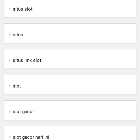
situs slot
situs
situs link slot
slot
slot gacor
slot gacor hari ini