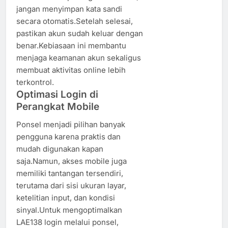
jangan menyimpan kata sandi
secara otomatis.Setelah selesai,
pastikan akun sudah keluar dengan
benar.Kebiasaan ini membantu
menjaga keamanan akun sekaligus
membuat aktivitas online lebih
terkontrol.
Optimasi Login di
Perangkat Mobile
Ponsel menjadi pilihan banyak
pengguna karena praktis dan
mudah digunakan kapan
saja.Namun, akses mobile juga
memiliki tantangan tersendiri,
terutama dari sisi ukuran layar,
ketelitian input, dan kondisi
sinyal.Untuk mengoptimalkan
LAE138 login melalui ponsel,