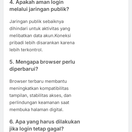
4. Apakah aman login
melalui jaringan publik?
Jaringan publik sebaiknya
dihindari untuk aktivitas yang
melibatkan data akun.Koneksi
pribadi lebih disarankan karena
lebih terkontrol.
5. Mengapa browser perlu
diperbarui?
Browser terbaru membantu
meningkatkan kompatibilitas
tampilan, stabilitas akses, dan
perlindungan keamanan saat
membuka halaman digital.
6. Apa yang harus dilakukan
jika login tetap gagal?