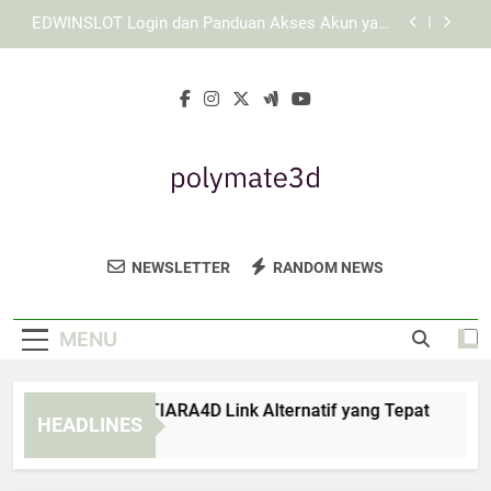
Skip
Panduan Login Edwinslot untuk Menjaga Data
to
Pribadi
content
Login Lebah4D Lebih Mudah dengan Data Akun
yang Tepat dan Tersusun Rapi
Cara Memeriksa TIARA4D Link Alternatif yang
Tepat
EDWINSLOT Login dan Panduan Akses Akun yang
Lebih Mudah untuk Pengguna Baru
Panduan Login Edwinslot untuk Menjaga Data
Pribadi
Polymate 3D
Dapatkan Solusi Cetak 3D Berkualitas
Login Lebah4D Lebih Mudah dengan Data Akun
NEWSLETTER
RANDOM NEWS
yang Tepat dan Tersusun Rapi
Tinggi Dari Polymate 3D. Teknologi Inovatif
Untuk Kebutuhan Industri Anda.
MENU
ra Memeriksa TIARA4D Link Alternatif yang Tepat
EDWI
HEADLINES
Month Ago
1 Mon