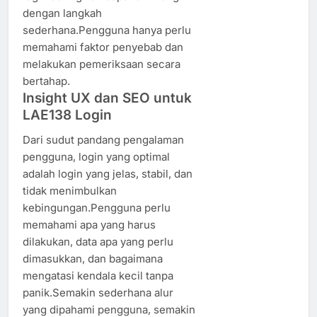
dengan langkah
sederhana.Pengguna hanya perlu
memahami faktor penyebab dan
melakukan pemeriksaan secara
bertahap.
Insight UX dan SEO untuk
LAE138 Login
Dari sudut pandang pengalaman
pengguna, login yang optimal
adalah login yang jelas, stabil, dan
tidak menimbulkan
kebingungan.Pengguna perlu
memahami apa yang harus
dilakukan, data apa yang perlu
dimasukkan, dan bagaimana
mengatasi kendala kecil tanpa
panik.Semakin sederhana alur
yang dipahami pengguna, semakin