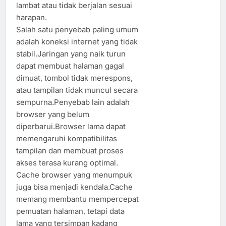
lambat atau tidak berjalan sesuai
harapan.
Salah satu penyebab paling umum
adalah koneksi internet yang tidak
stabil.Jaringan yang naik turun
dapat membuat halaman gagal
dimuat, tombol tidak merespons,
atau tampilan tidak muncul secara
sempurna.Penyebab lain adalah
browser yang belum
diperbarui.Browser lama dapat
memengaruhi kompatibilitas
tampilan dan membuat proses
akses terasa kurang optimal.
Cache browser yang menumpuk
juga bisa menjadi kendala.Cache
memang membantu mempercepat
pemuatan halaman, tetapi data
lama yang tersimpan kadang