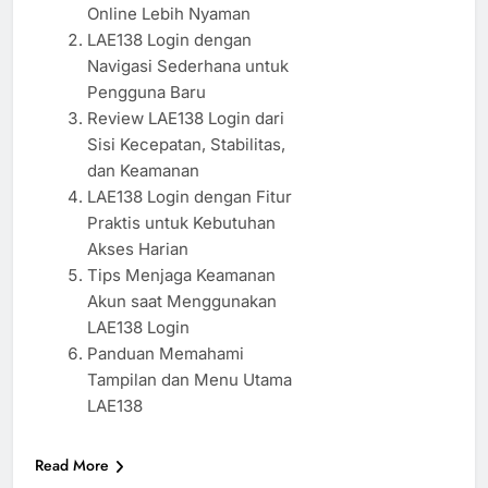
Online Lebih Nyaman
LAE138 Login dengan
Navigasi Sederhana untuk
Pengguna Baru
Review LAE138 Login dari
Sisi Kecepatan, Stabilitas,
dan Keamanan
LAE138 Login dengan Fitur
Praktis untuk Kebutuhan
Akses Harian
Tips Menjaga Keamanan
Akun saat Menggunakan
LAE138 Login
Panduan Memahami
Tampilan dan Menu Utama
LAE138
Read More