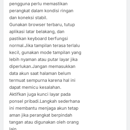
pengguna perlu memastikan
perangkat dalam kondisi ringan
dan koneksi stabil.
Gunakan browser terbaru, tutup
aplikasi latar belakang, dan
pastikan keyboard berfungsi
normal.Jika tampilan terasa terlalu
kecil, gunakan mode tampilan yang
lebih nyaman atau putar layar jika
diperlukan.Jangan memasukkan
data akun saat halaman belum
termuat sempurna karena hal ini
dapat memicu kesalahan.
Aktifkan juga kunci layar pada
ponsel pribadi.Langkah sederhana
ini membantu menjaga akun tetap
aman jika perangkat berpindah
tangan atau digunakan oleh orang
lain.