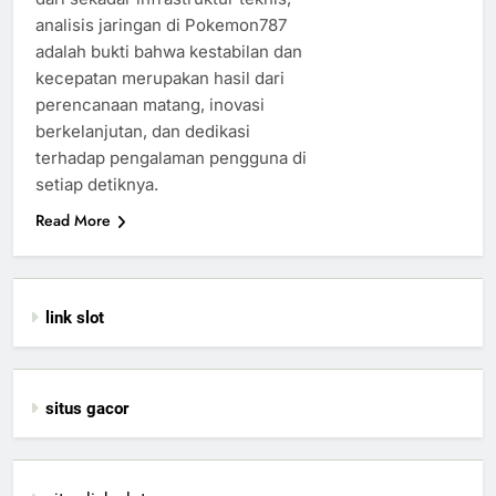
analisis jaringan di Pokemon787
adalah bukti bahwa kestabilan dan
kecepatan merupakan hasil dari
perencanaan matang, inovasi
berkelanjutan, dan dedikasi
terhadap pengalaman pengguna di
setiap detiknya.
Read More
link slot
situs gacor