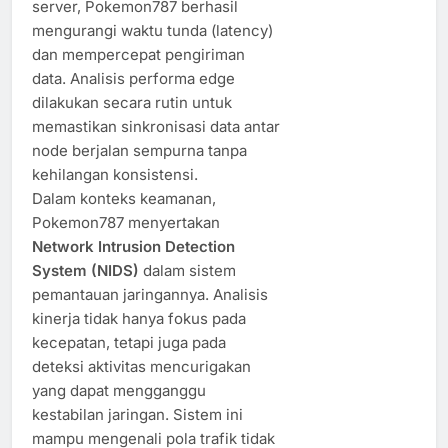
server, Pokemon787 berhasil
mengurangi waktu tunda (latency)
dan mempercepat pengiriman
data. Analisis performa edge
dilakukan secara rutin untuk
memastikan sinkronisasi data antar
node berjalan sempurna tanpa
kehilangan konsistensi.
Dalam konteks keamanan,
Pokemon787 menyertakan
Network Intrusion Detection
System (NIDS)
dalam sistem
pemantauan jaringannya. Analisis
kinerja tidak hanya fokus pada
kecepatan, tetapi juga pada
deteksi aktivitas mencurigakan
yang dapat mengganggu
kestabilan jaringan. Sistem ini
mampu mengenali pola trafik tidak