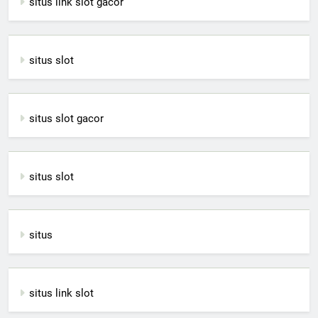
situs link slot gacor
situs slot
situs slot gacor
situs slot
situs
situs link slot