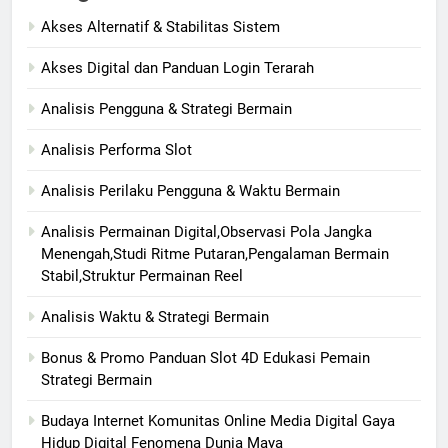
Akses Alternatif & Stabilitas Sistem
Akses Digital dan Panduan Login Terarah
Analisis Pengguna & Strategi Bermain
Analisis Performa Slot
Analisis Perilaku Pengguna & Waktu Bermain
Analisis Permainan Digital,Observasi Pola Jangka
Menengah,Studi Ritme Putaran,Pengalaman Bermain
Stabil,Struktur Permainan Reel
Analisis Waktu & Strategi Bermain
Bonus & Promo Panduan Slot 4D Edukasi Pemain
Strategi Bermain
Budaya Internet Komunitas Online Media Digital Gaya
Hidup Digital Fenomena Dunia Maya