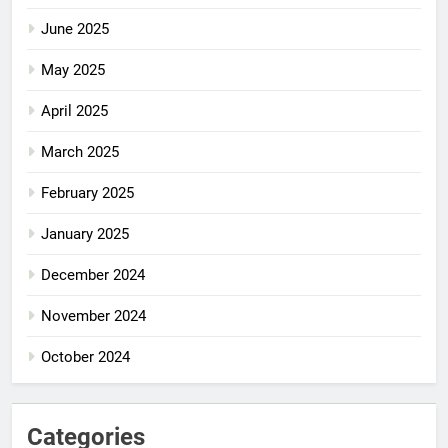
June 2025
May 2025
April 2025
March 2025
February 2025
January 2025
December 2024
November 2024
October 2024
Categories