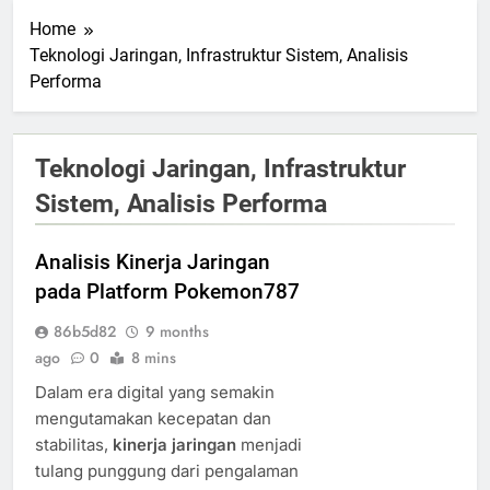
Home
Teknologi Jaringan, Infrastruktur Sistem, Analisis
Performa
Teknologi Jaringan, Infrastruktur
Sistem, Analisis Performa
Analisis Kinerja Jaringan
pada Platform Pokemon787
86b5d82
9 months
ago
0
8 mins
Dalam era digital yang semakin
mengutamakan kecepatan dan
stabilitas,
kinerja jaringan
menjadi
tulang punggung dari pengalaman