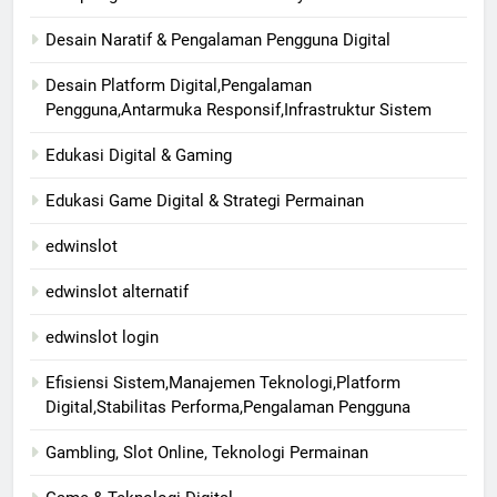
Desain Naratif & Pengalaman Pengguna Digital
Desain Platform Digital,Pengalaman
Pengguna,Antarmuka Responsif,Infrastruktur Sistem
Edukasi Digital & Gaming
Edukasi Game Digital & Strategi Permainan
edwinslot
edwinslot alternatif
edwinslot login
Efisiensi Sistem,Manajemen Teknologi,Platform
Digital,Stabilitas Performa,Pengalaman Pengguna
Gambling, Slot Online, Teknologi Permainan