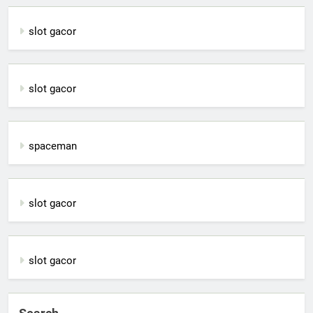
slot gacor
slot gacor
spaceman
slot gacor
slot gacor