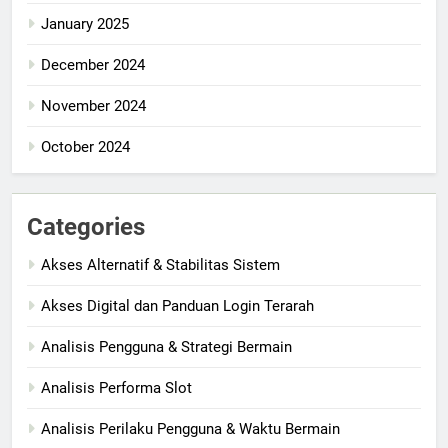
January 2025
December 2024
November 2024
October 2024
Categories
Akses Alternatif & Stabilitas Sistem
Akses Digital dan Panduan Login Terarah
Analisis Pengguna & Strategi Bermain
Analisis Performa Slot
Analisis Perilaku Pengguna & Waktu Bermain