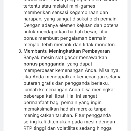
tertentu atau melalui mini-games
memberikan sensasi kegembiraan dan
harapan, yang sangat disukai oleh pemain.
Dengan adanya elemen kejutan dan potensi
untuk mendapatkan hadiah besar, fitur
bonus membuat pengalaman bermain
menjadi lebih menarik dan tidak monoton.
Membantu Meningkatkan Pembayaran
Banyak mesin slot gacor menawarkan
bonus pengganda
, yang dapat
memperbesar kemenangan Anda. Misalnya,
jika Anda mendapatkan kemenangan selama
putaran gratis dan pengganda berlaku,
jumlah kemenangan Anda bisa meningkat
beberapa kali lipat. Hal ini sangat
bermanfaat bagi pemain yang ingin
memaksimalkan hadiah mereka tanpa
meningkatkan taruhan. Fitur pengganda
sering kali ditemukan pada mesin dengan
RTP tinggi dan volatilitas sedang hingga