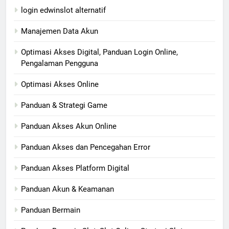
login edwinslot alternatif
Manajemen Data Akun
Optimasi Akses Digital, Panduan Login Online,
Pengalaman Pengguna
Optimasi Akses Online
Panduan & Strategi Game
Panduan Akses Akun Online
Panduan Akses dan Pencegahan Error
Panduan Akses Platform Digital
Panduan Akun & Keamanan
Panduan Bermain