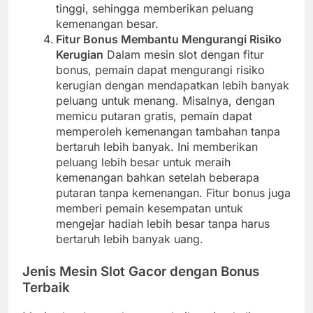
tinggi, sehingga memberikan peluang
kemenangan besar.
Fitur Bonus Membantu Mengurangi Risiko
Kerugian
Dalam mesin slot dengan fitur
bonus, pemain dapat mengurangi risiko
kerugian dengan mendapatkan lebih banyak
peluang untuk menang. Misalnya, dengan
memicu putaran gratis, pemain dapat
memperoleh kemenangan tambahan tanpa
bertaruh lebih banyak. Ini memberikan
peluang lebih besar untuk meraih
kemenangan bahkan setelah beberapa
putaran tanpa kemenangan. Fitur bonus juga
memberi pemain kesempatan untuk
mengejar hadiah lebih besar tanpa harus
bertaruh lebih banyak uang.
Jenis Mesin Slot Gacor dengan Bonus
Terbaik