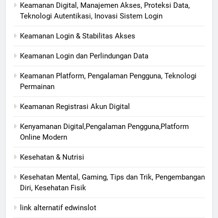
Keamanan Digital, Manajemen Akses, Proteksi Data,
Teknologi Autentikasi, Inovasi Sistem Login
Keamanan Login & Stabilitas Akses
Keamanan Login dan Perlindungan Data
Keamanan Platform, Pengalaman Pengguna, Teknologi
Permainan
Keamanan Registrasi Akun Digital
Kenyamanan Digital,Pengalaman Pengguna,Platform
Online Modern
Kesehatan & Nutrisi
Kesehatan Mental, Gaming, Tips dan Trik, Pengembangan
Diri, Kesehatan Fisik
link alternatif edwinslot