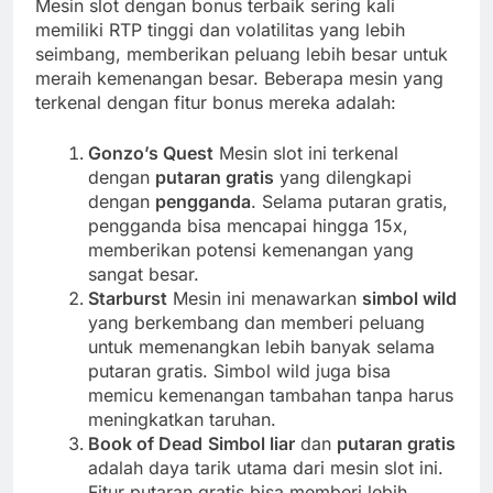
Mesin slot dengan bonus terbaik sering kali
memiliki RTP tinggi dan volatilitas yang lebih
seimbang, memberikan peluang lebih besar untuk
meraih kemenangan besar. Beberapa mesin yang
terkenal dengan fitur bonus mereka adalah:
Gonzo’s Quest
Mesin slot ini terkenal
dengan
putaran gratis
yang dilengkapi
dengan
pengganda
. Selama putaran gratis,
pengganda bisa mencapai hingga 15x,
memberikan potensi kemenangan yang
sangat besar.
Starburst
Mesin ini menawarkan
simbol wild
yang berkembang dan memberi peluang
untuk memenangkan lebih banyak selama
putaran gratis. Simbol wild juga bisa
memicu kemenangan tambahan tanpa harus
meningkatkan taruhan.
Book of Dead
Simbol liar
dan
putaran gratis
adalah daya tarik utama dari mesin slot ini.
Fitur putaran gratis bisa memberi lebih