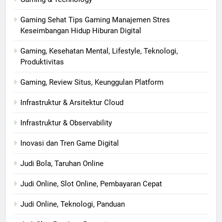
Gaming Sehat Tips Gaming Manajemen Stres
Keseimbangan Hidup Hiburan Digital
Gaming, Kesehatan Mental, Lifestyle, Teknologi,
Produktivitas
Gaming, Review Situs, Keunggulan Platform
Infrastruktur & Arsitektur Cloud
Infrastruktur & Observability
Inovasi dan Tren Game Digital
Judi Bola, Taruhan Online
Judi Online, Slot Online, Pembayaran Cepat
Judi Online, Teknologi, Panduan