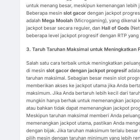
untuk menang besar, meskipun kemenangan lebih ja
Beberapa mesin
slot gacor
dengan jackpot progresi
adalah
Mega Moolah
(Microgaming), yang dikenal
jackpot besar secara reguler, dan
Hall of Gods
(Net
beberapa level jackpot progresif dengan RTP yang 
3.
Taruh Taruhan Maksimal untuk Meningkatkan 
Salah satu cara terbaik untuk meningkatkan pelua
di mesin
slot gacor dengan jackpot progresif
adal
taruhan maksimal. Sebagian besar mesin slot progr
memberikan akses ke jackpot utama jika Anda bert
maksimum. Jika Anda bertaruh lebih kecil dari ta
mungkin hanya berhak untuk memenangkan jackpot 
atau bahkan tidak dapat memenangkan jackpot progr
Meskipun taruhan maksimal memberi Anda peluang 
memenangkan jackpot utama, pastikan Anda meng
dengan bijak. Jika taruhan maksimum terlalu besar
pilih mesin dengan taruhan minimum yang lebih re