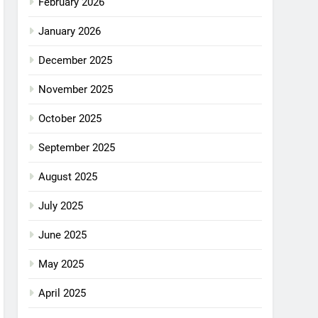
February 2026
January 2026
December 2025
November 2025
October 2025
September 2025
August 2025
July 2025
June 2025
May 2025
April 2025