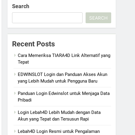
Search
SEARCH
Recent Posts
Cara Memeriksa TIARA4D Link Alternatif yang
Tepat
EDWINSLOT Login dan Panduan Akses Akun
yang Lebih Mudah untuk Pengguna Baru
Panduan Login Edwinslot untuk Menjaga Data
Pribadi
Login Lebah4D Lebih Mudah dengan Data
Akun yang Tepat dan Tersusun Rapi
Lebah4D Login Resmi untuk Pengalaman