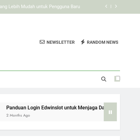
ng Lebih Mudah untuk Pengguna Baru
 Edwinslot untuk Menjaga Data Pribadi
ta Akun yang Tepat dan Tersusun Rapi
NEWSLETTER
RANDOM NEWS
sa TIARA4D Link Alternatif yang Tepat
ng Lebih Mudah untuk Pengguna Baru
 Inovatif Untuk Kebutuhan Industri Anda.
 Edwinslot untuk Menjaga Data Pribadi
ta Akun yang Tepat dan Tersusun Rapi
Login Edwinslot untuk Menjaga Data Pribadi
Login Leba
go
2 Months Ago