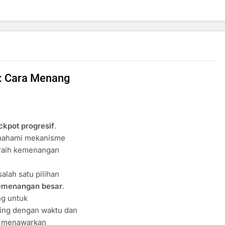
f: Cara Menang
ckpot progresif
.
emahami mekanisme
eraih kemenangan
alah satu pilihan
emenangan besar
.
ng untuk
ing dengan waktu dan
menawarkan