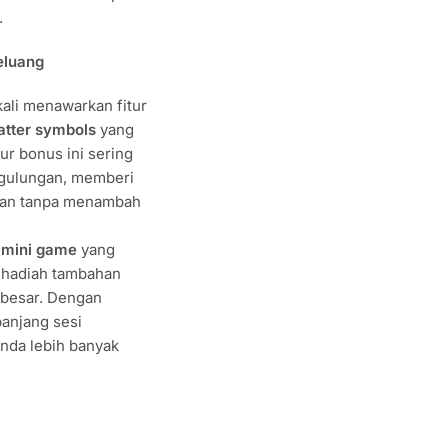
.
eluang
kali menawarkan fitur
atter symbols
yang
r bonus ini sering
 gulungan, memberi
han tanpa menambah
 mini game
yang
hadiah tambahan
 besar. Dengan
anjang sesi
nda lebih banyak