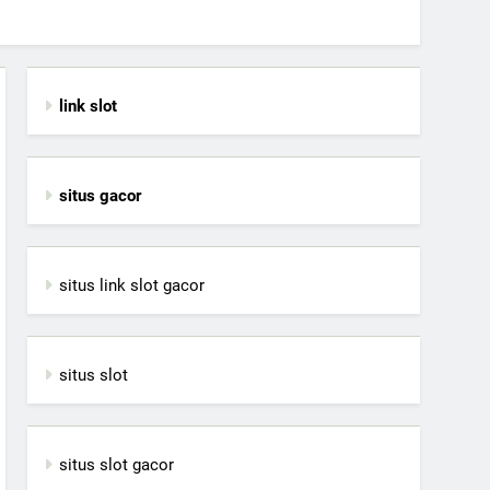
link slot
situs gacor
situs link slot gacor
situs slot
situs slot gacor