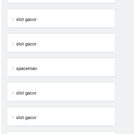
slot gacor
slot gacor
spaceman
slot gacor
slot gacor