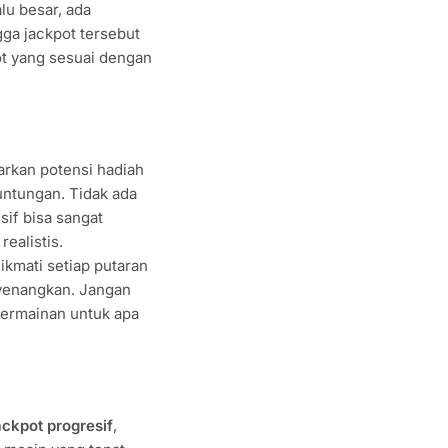
alu besar, ada
ga jackpot tersebut
pot yang sesuai dengan
kan potensi hadiah
untungan. Tidak ada
if bisa sangat
ealistis.
ikmati setiap putaran
yenangkan. Jangan
permainan untuk apa
ckpot progresif
,