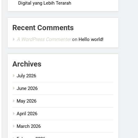
Digital yang Lebih Terarah
Recent Comments
A WordPress Commenter
on
Hello world!
Archives
July 2026
June 2026
May 2026
April 2026
March 2026