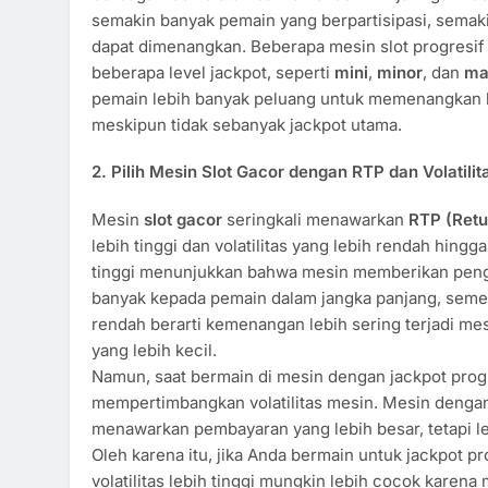
semakin banyak pemain yang berpartisipasi, semak
dapat dimenangkan. Beberapa mesin slot progresif 
beberapa level jackpot, seperti
mini
,
minor
, dan
ma
pemain lebih banyak peluang untuk memenangkan h
meskipun tidak sebanyak jackpot utama.
2.
Pilih Mesin Slot Gacor dengan RTP dan Volatili
Mesin
slot gacor
seringkali menawarkan
RTP (Retu
lebih tinggi dan volatilitas yang lebih rendah hing
tinggi menunjukkan bahwa mesin memberikan peng
banyak kepada pemain dalam jangka panjang, sement
rendah berarti kemenangan lebih sering terjadi m
yang lebih kecil.
Namun, saat bermain di mesin dengan jackpot progr
mempertimbangkan volatilitas mesin. Mesin deng
menawarkan pembayaran yang lebih besar, tetapi leb
Oleh karena itu, jika Anda bermain untuk jackpot p
volatilitas lebih tinggi mungkin lebih cocok karen