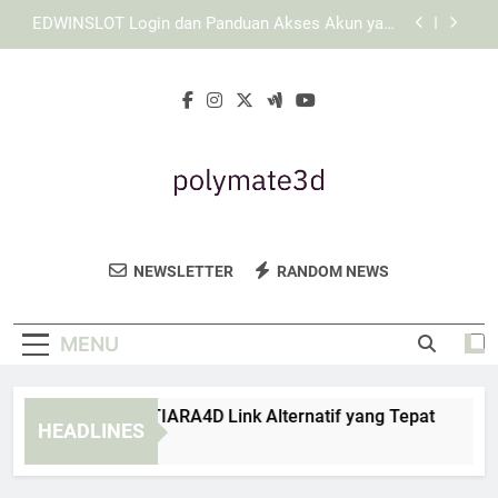
Skip
Panduan Login Edwinslot untuk Menjaga Data
to
Pribadi
content
Login Lebah4D Lebih Mudah dengan Data Akun
yang Tepat dan Tersusun Rapi
Cara Memeriksa TIARA4D Link Alternatif yang
Tepat
EDWINSLOT Login dan Panduan Akses Akun yang
Lebih Mudah untuk Pengguna Baru
Panduan Login Edwinslot untuk Menjaga Data
Pribadi
Polymate 3D
Dapatkan Solusi Cetak 3D Berkualitas
Login Lebah4D Lebih Mudah dengan Data Akun
NEWSLETTER
RANDOM NEWS
yang Tepat dan Tersusun Rapi
Tinggi Dari Polymate 3D. Teknologi Inovatif
Untuk Kebutuhan Industri Anda.
MENU
ra Memeriksa TIARA4D Link Alternatif yang Tepat
EDWI
HEADLINES
Weeks Ago
1 Mon