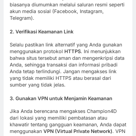
biasanya diumumkan melalui saluran resmi seperti
akun media sosial (Facebook, Instagram,
Telegram).
2.
Verifikasi Keamanan Link
Selalu pastikan link alternatif yang Anda gunakan
menggunakan protokol
HTTPS
. Ini menunjukkan
bahwa situs tersebut aman dan mengenkripsi data
Anda, sehingga transaksi dan informasi pribadi
Anda tetap terlindungi. Jangan mengakses link
yang tidak memiliki HTTPS atau berasal dari
sumber yang tidak jelas.
3.
Gunakan VPN untuk Menjamin Keamanan
Jika Anda berencana mengakses Champion4D
dari lokasi yang memiliki pembatasan atau
khawatir tentang gangguan keamanan, Anda dapat
menggunakan
VPN (Virtual Private Network)
. VPN