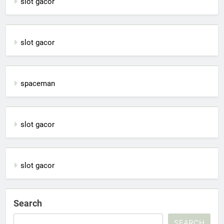
slot gacor
slot gacor
spaceman
slot gacor
slot gacor
Search
SEARCH