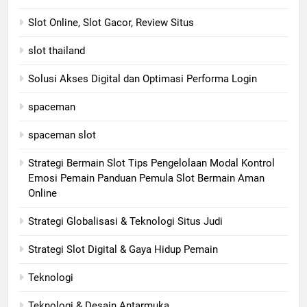
Slot Online, Slot Gacor, Review Situs
slot thailand
Solusi Akses Digital dan Optimasi Performa Login
spaceman
spaceman slot
Strategi Bermain Slot Tips Pengelolaan Modal Kontrol
Emosi Pemain Panduan Pemula Slot Bermain Aman
Online
Strategi Globalisasi & Teknologi Situs Judi
Strategi Slot Digital & Gaya Hidup Pemain
Teknologi
Teknologi & Desain Antarmuka