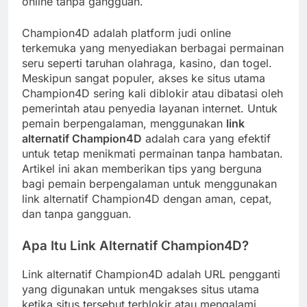
online tanpa gangguan.
Champion4D adalah platform judi online
terkemuka yang menyediakan berbagai permainan
seru seperti taruhan olahraga, kasino, dan togel.
Meskipun sangat populer, akses ke situs utama
Champion4D sering kali diblokir atau dibatasi oleh
pemerintah atau penyedia layanan internet. Untuk
pemain berpengalaman, menggunakan
link
alternatif Champion4D
adalah cara yang efektif
untuk tetap menikmati permainan tanpa hambatan.
Artikel ini akan memberikan tips yang berguna
bagi pemain berpengalaman untuk menggunakan
link alternatif Champion4D dengan aman, cepat,
dan tanpa gangguan.
Apa Itu Link Alternatif Champion4D?
Link alternatif Champion4D adalah URL pengganti
yang digunakan untuk mengakses situs utama
ketika situs tersebut terblokir atau mengalami