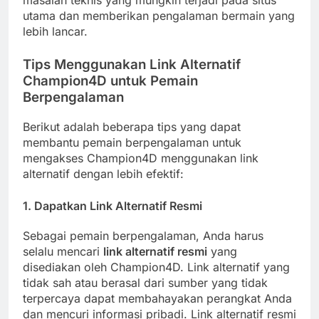
masalah teknis yang mungkin terjadi pada situs
utama dan memberikan pengalaman bermain yang
lebih lancar.
Tips Menggunakan Link Alternatif
Champion4D untuk Pemain
Berpengalaman
Berikut adalah beberapa tips yang dapat
membantu pemain berpengalaman untuk
mengakses Champion4D menggunakan link
alternatif dengan lebih efektif:
1.
Dapatkan Link Alternatif Resmi
Sebagai pemain berpengalaman, Anda harus
selalu mencari
link alternatif resmi
yang
disediakan oleh Champion4D. Link alternatif yang
tidak sah atau berasal dari sumber yang tidak
terpercaya dapat membahayakan perangkat Anda
dan mencuri informasi pribadi. Link alternatif resmi