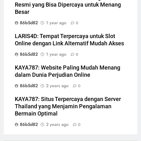
Resmi yang Bisa Dipercaya untuk Menang
Besar
86b5d82
1 year ago
0
LARIS4D: Tempat Terpercaya untuk Slot
Online dengan Link Alternatif Mudah Akses
86b5d82
1 year ago
0
KAYA787: Website Paling Mudah Menang
dalam Dunia Perjudian Online
86b5d82
2 years ago
0
KAYA787: Situs Terpercaya dengan Server
Thailand yang Menjamin Pengalaman
Bermain Optimal
86b5d82
2 years ago
0