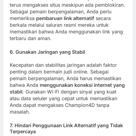
terus mengakses situs meskipun ada pemblokiran.
Sebagai pemain berpengalaman, Anda perlu
memeriksa
pembaruan link alternatif
secara
berkala melalui saluran resmi mereka untuk
memastikan bahwa Anda menggunakan link yang
terbaru dan aman.
6.
Gunakan Jaringan yang Stabil
Kecepatan dan stabilitas jaringan adalah faktor
penting dalam bermain judi online. Sebagai
pemain berpengalaman, Anda harus memastikan
bahwa Anda
menggunakan koneksi internet yang
stabil
. Gunakan Wi-Fi dengan sinyal yang kuat
atau data seluler yang cepat untuk memastikan
Anda dapat mengakses Champion4D tanpa
masalah.
7.
Hindari Penggunaan Link Alternatif yang Tidak
Terpercaya