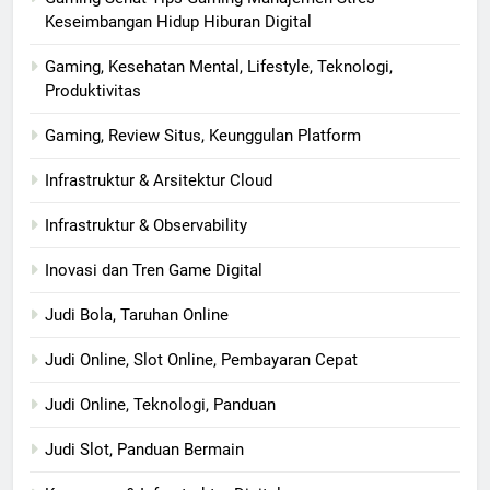
Keseimbangan Hidup Hiburan Digital
Gaming, Kesehatan Mental, Lifestyle, Teknologi,
Produktivitas
Gaming, Review Situs, Keunggulan Platform
Infrastruktur & Arsitektur Cloud
Infrastruktur & Observability
Inovasi dan Tren Game Digital
Judi Bola, Taruhan Online
Judi Online, Slot Online, Pembayaran Cepat
Judi Online, Teknologi, Panduan
Judi Slot, Panduan Bermain