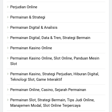
Perjudian Online
Permainan & Strategi
Permainan Digital & Analisis
Permainan Digital, Data & Tren, Strategi Bermain
Permainan Kasino Online
Permainan Kasino Online, Slot Online, Panduan Mesin
Slot
Permainan Kasino, Strategi Perjudian, Hiburan Digital,
Teknologi Slot, Game Interaktif
Permainan Online, Casino, Sejarah Permainan
Permainan Slot, Strategi Bermain, Tips Judi Online,
Manajemen Modal, Slot Online Terpercaya