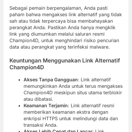
Sebagai pemain berpengalaman, Anda pasti
paham bahwa mengakses link alternatif yang tidak
sah atau tidak terpercaya bisa membahayakan
perangkat Anda. Pastikan Anda hanya mengklik
link yang diumumkan melalui saluran resmi
Champion4D, untuk menghindari risiko pencurian
data atau perangkat yang terinfeksi malware.
Keuntungan Menggunakan Link Alternatif
Champion4D
Akses Tanpa Gangguan
: Link alternatif
memungkinkan Anda untuk terus mengakses
Champion4D meskipun situs utama terblokir
atau dibatasi.
Keamanan Terjamin
: Link alternatif resmi
memberikan keamanan ekstra dengan
enkripsi HTTPS untuk melindungi data dan
transaksi Anda.
Akses Lebih Cepat dan Lancar
: Link