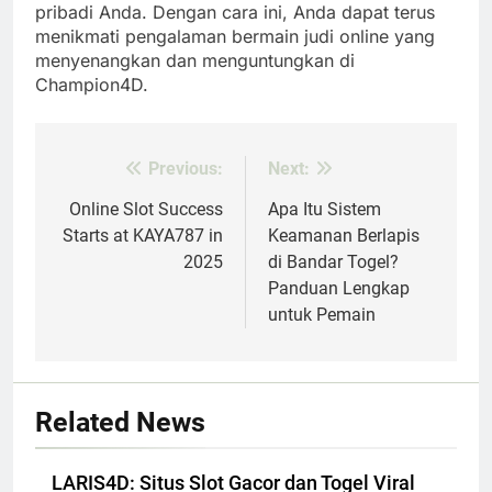
pribadi Anda. Dengan cara ini, Anda dapat terus
menikmati pengalaman bermain judi online yang
menyenangkan dan menguntungkan di
Champion4D.
Previous:
Next:
Post
navigation
Online Slot Success
Apa Itu Sistem
Starts at KAYA787 in
Keamanan Berlapis
2025
di Bandar Togel?
Panduan Lengkap
untuk Pemain
Related News
LARIS4D: Situs Slot Gacor dan Togel Viral