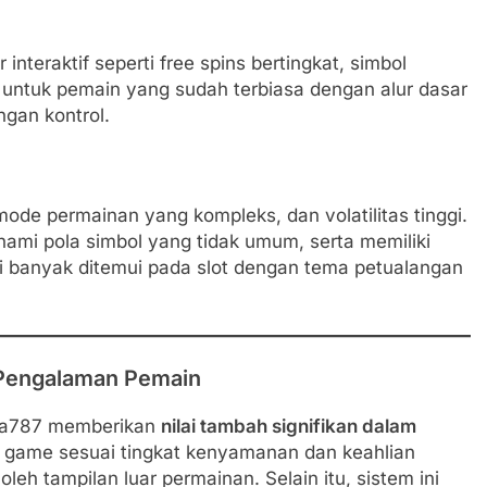
 interaktif seperti free spins bertingkat, simbol
l untuk pemain yang sudah terbiasa dengan alur dasar
ngan kontrol.
mode permainan yang kompleks, dan volatilitas tinggi.
ami pola simbol yang tidak umum, serta memiliki
ini banyak ditemui pada slot dengan tema petualangan
 Pengalaman Pemain
Kaya787 memberikan
nilai tambah signifikan dalam
h game sesuai tingkat kenyamanan dan keahlian
leh tampilan luar permainan. Selain itu, sistem ini