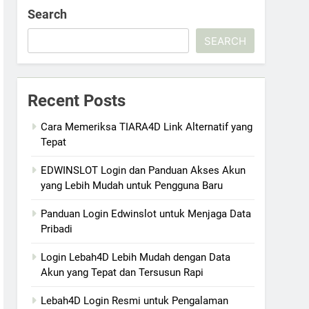
Search
SEARCH
Recent Posts
Cara Memeriksa TIARA4D Link Alternatif yang
Tepat
EDWINSLOT Login dan Panduan Akses Akun
yang Lebih Mudah untuk Pengguna Baru
Panduan Login Edwinslot untuk Menjaga Data
Pribadi
Login Lebah4D Lebih Mudah dengan Data
Akun yang Tepat dan Tersusun Rapi
Lebah4D Login Resmi untuk Pengalaman