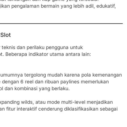
ikan pengalaman bermain yang lebih adil, edukatif,
Slot
eknis dan perilaku pengguna untuk
t. Beberapa indikator utama antara lain:
nes umumnya tergolong mudah karena pola kemenangan
e dengan 6 reel dan ribuan paylines memerlukan
l dan kombinasi yang berlaku.
expanding wilds, atau mode multi-level menjadikan
fitur interaktif cenderung diklasifikasikan sebagai