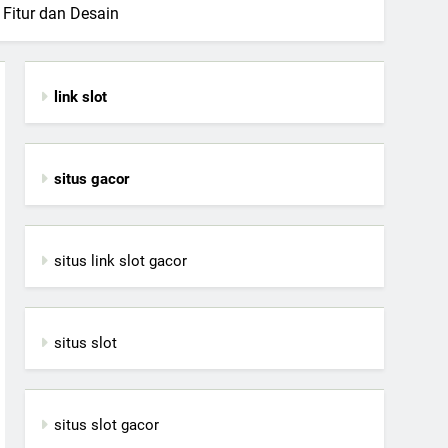
 Fitur dan Desain
link slot
situs gacor
situs link slot gacor
situs slot
situs slot gacor