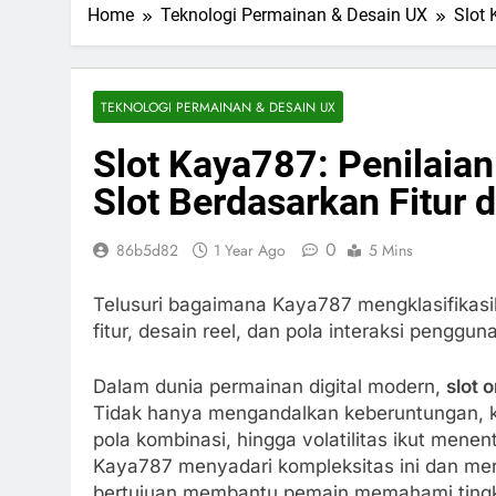
Home
Teknologi Permainan & Desain UX
Slot 
TEKNOLOGI PERMAINAN & DESAIN UX
Slot Kaya787: Penilaian
Slot Berdasarkan Fitur 
0
86b5d82
1 Year Ago
5 Mins
Telusuri bagaimana Kaya787 mengklasifikasik
fitur, desain reel, dan pola interaksi pengg
Dalam dunia permainan digital modern,
slot o
Tidak hanya mengandalkan keberuntungan, kin
pola kombinasi, hingga volatilitas ikut mene
Kaya787 menyadari kompleksitas ini dan mer
bertujuan membantu pemain memahami tingka