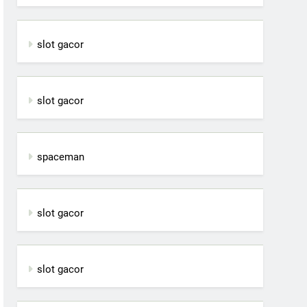
slot gacor
slot gacor
spaceman
slot gacor
slot gacor