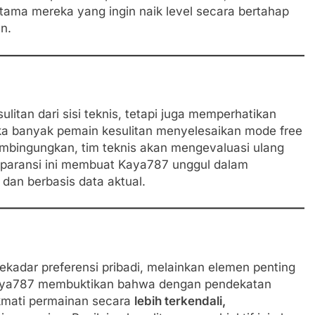
utama mereka yang ingin naik level secara bertahap
n.
itan dari sisi teknis, tetapi juga memperhatikan
jika banyak pemain kesulitan menyelesaikan mode free
bingungkan, tim teknis akan mengevaluasi ulang
sparansi ini membuat Kaya787 unggul dalam
an berbasis data aktual.
ekadar preferensi pribadi, melainkan elemen penting
aya787 membuktikan bahwa dengan pendekatan
nikmati permainan secara
lebih terkendali,