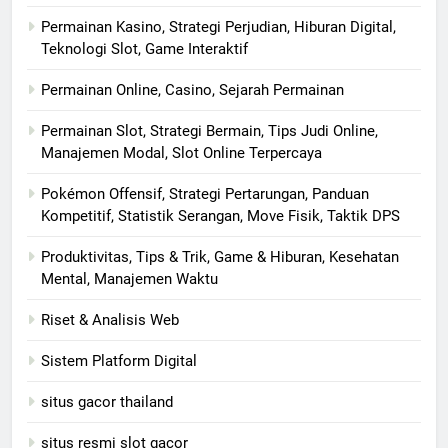
Permainan Kasino, Strategi Perjudian, Hiburan Digital,
Teknologi Slot, Game Interaktif
Permainan Online, Casino, Sejarah Permainan
Permainan Slot, Strategi Bermain, Tips Judi Online,
Manajemen Modal, Slot Online Terpercaya
Pokémon Offensif, Strategi Pertarungan, Panduan
Kompetitif, Statistik Serangan, Move Fisik, Taktik DPS
Produktivitas, Tips & Trik, Game & Hiburan, Kesehatan
Mental, Manajemen Waktu
Riset & Analisis Web
Sistem Platform Digital
situs gacor thailand
situs resmi slot gacor