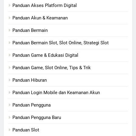
Panduan Akses Platform Digital
Panduan Akun & Keamanan
Panduan Bermain
Panduan Bermain Slot, Slot Online, Strategi Slot
Panduan Game & Edukasi Digital
Panduan Game, Slot Online, Tips & Trik
Panduan Hiburan
Panduan Login Mobile dan Keamanan Akun
Panduan Pengguna
Panduan Pengguna Baru
Panduan Slot