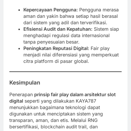
Kepercayaan Pengguna:
Pengguna merasa
aman dan yakin bahwa setiap hasil berasal
dari sistem yang adil dan terverifikasi.
Efisiensi Audit dan Kepatuhan:
Sistem siap
menghadapi regulasi data internasional
tanpa penyesuaian besar.
Peningkatan Reputasi Digital:
Fair play
menjadi nilai diferensiasi yang memperkuat
citra platform di pasar global.
Kesimpulan
Penerapan
prinsip fair play dalam arsitektur slot
digital
seperti yang dilakukan KAYA787
menunjukkan bagaimana teknologi dapat
digunakan untuk menciptakan sistem yang
transparan, aman, dan etis. Melalui RNG
bersertifikasi, blockchain audit trail, dan