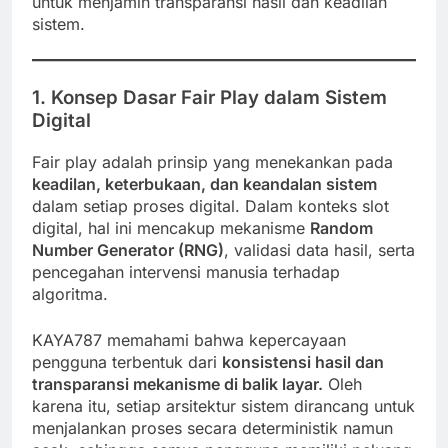
untuk menjamin transparansi hasil dan keadilan
sistem.
1. Konsep Dasar Fair Play dalam Sistem
Digital
Fair play adalah prinsip yang menekankan pada
keadilan, keterbukaan, dan keandalan sistem
dalam setiap proses digital. Dalam konteks slot
digital, hal ini mencakup mekanisme
Random
Number Generator (RNG)
, validasi data hasil, serta
pencegahan intervensi manusia terhadap
algoritma.
KAYA787 memahami bahwa kepercayaan
pengguna terbentuk dari
konsistensi hasil dan
transparansi mekanisme di balik layar.
Oleh
karena itu, setiap arsitektur sistem dirancang untuk
menjalankan proses secara deterministik namun