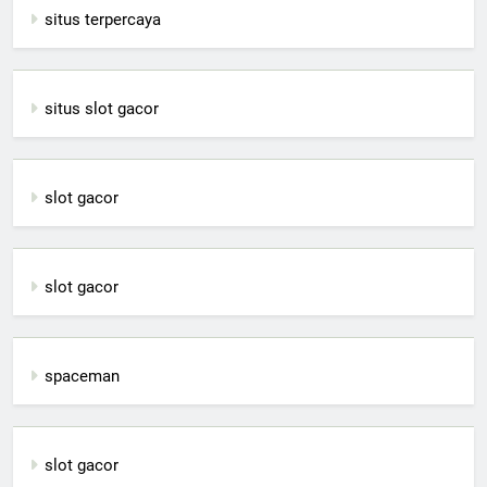
situs terpercaya
situs slot gacor
slot gacor
slot gacor
spaceman
slot gacor