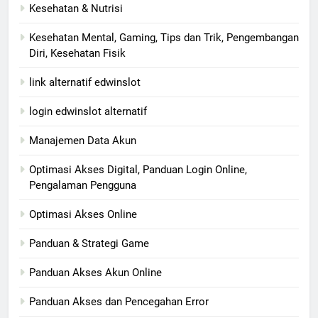
Kesehatan & Nutrisi
Kesehatan Mental, Gaming, Tips dan Trik, Pengembangan
Diri, Kesehatan Fisik
link alternatif edwinslot
login edwinslot alternatif
Manajemen Data Akun
Optimasi Akses Digital, Panduan Login Online,
Pengalaman Pengguna
Optimasi Akses Online
Panduan & Strategi Game
Panduan Akses Akun Online
Panduan Akses dan Pencegahan Error