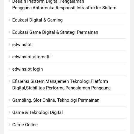
Desain Platform Digital,Pengalaman
Pengguna,Antarmuka Responsif,Infrastruktur Sistem
Edukasi Digital & Gaming
Edukasi Game Digital & Strategi Permainan
edwinslot
edwinslot alternatif
edwinslot login
Efisiensi Sistem,Manajemen Teknologi,Platform
Digital,Stabilitas Performa,Pengalaman Pengguna
Gambling, Slot Online, Teknologi Permainan
Game & Teknologi Digital
Game Online