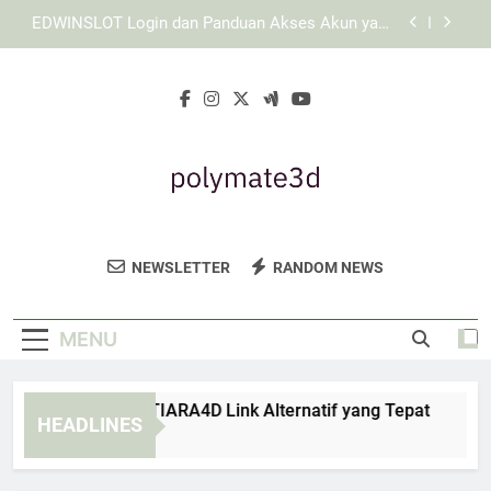
Skip
Panduan Login Edwinslot untuk Menjaga Data
to
Pribadi
content
Login Lebah4D Lebih Mudah dengan Data Akun
yang Tepat dan Tersusun Rapi
Cara Memeriksa TIARA4D Link Alternatif yang
Tepat
EDWINSLOT Login dan Panduan Akses Akun yang
Lebih Mudah untuk Pengguna Baru
Panduan Login Edwinslot untuk Menjaga Data
Pribadi
Polymate 3D
Dapatkan Solusi Cetak 3D Berkualitas
Login Lebah4D Lebih Mudah dengan Data Akun
NEWSLETTER
RANDOM NEWS
yang Tepat dan Tersusun Rapi
Tinggi Dari Polymate 3D. Teknologi Inovatif
Untuk Kebutuhan Industri Anda.
MENU
ra Memeriksa TIARA4D Link Alternatif yang Tepat
EDWI
HEADLINES
Weeks Ago
1 Mon