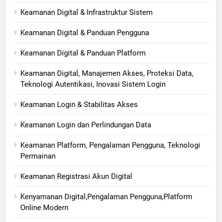
Keamanan Digital & Infrastruktur Sistem
Keamanan Digital & Panduan Pengguna
Keamanan Digital & Panduan Platform
Keamanan Digital, Manajemen Akses, Proteksi Data,
Teknologi Autentikasi, Inovasi Sistem Login
Keamanan Login & Stabilitas Akses
Keamanan Login dan Perlindungan Data
Keamanan Platform, Pengalaman Pengguna, Teknologi
Permainan
Keamanan Registrasi Akun Digital
Kenyamanan Digital,Pengalaman Pengguna,Platform
Online Modern