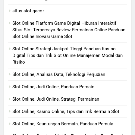
situs slot gacor
Slot Online Platform Game Digital Hiburan Interaktif
Situs Slot Terpercaya Review Permainan Online Panduan
Slot Online Inovasi Game Slot
Slot Online Strategi Jackpot Tinggi Panduan Kasino
Digital Tips dan Trik Slot Online Manajemen Modal dan
Risiko
Slot Online, Analisis Data, Teknologi Perjudian
Slot Online, Judi Online, Panduan Pemain
Slot Online, Judi Online, Strategi Permainan
Slot Online, Kasino Online, Tips dan Trik Bermain Slot
Slot Online, Keuntungan Bermain, Panduan Pemula