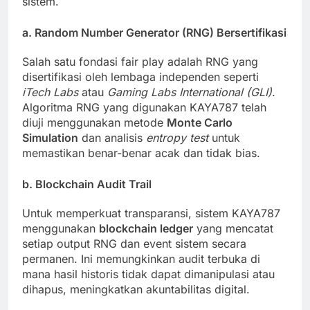
sistem.
a.
Random Number Generator (RNG) Bersertifikasi
Salah satu fondasi fair play adalah RNG yang
disertifikasi oleh lembaga independen seperti
iTech Labs
atau
Gaming Labs International (GLI)
.
Algoritma RNG yang digunakan KAYA787 telah
diuji menggunakan metode
Monte Carlo
Simulation
dan analisis
entropy test
untuk
memastikan benar-benar acak dan tidak bias.
b.
Blockchain Audit Trail
Untuk memperkuat transparansi, sistem KAYA787
menggunakan
blockchain ledger
yang mencatat
setiap output RNG dan event sistem secara
permanen. Ini memungkinkan audit terbuka di
mana hasil historis tidak dapat dimanipulasi atau
dihapus, meningkatkan akuntabilitas digital.