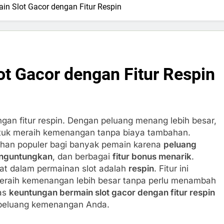
in Slot Gacor dengan Fitur Respin
t Gacor dengan Fitur Respin
ngan fitur respin. Dengan peluang menang lebih besar,
tuk meraih kemenangan tanpa biaya tambahan.
lihan populer bagi banyak pemain karena
peluang
nguntungkan
, dan berbagai
fitur bonus menarik
.
aat dalam permainan slot adalah
respin
. Fitur ini
eraih kemenangan lebih besar tanpa perlu menambah
has
keuntungan bermain slot gacor dengan fitur respin
n peluang kemenangan Anda.