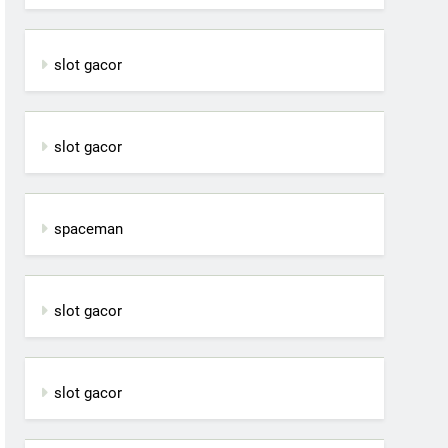
slot gacor
slot gacor
spaceman
slot gacor
slot gacor