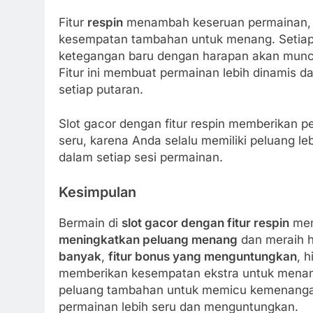
Fitur
respin
menambah keseruan permainan, k
kesempatan tambahan untuk menang. Setiap k
ketegangan baru dengan harapan akan muncu
Fitur ini membuat permainan lebih dinamis d
setiap putaran.
Slot gacor dengan fitur respin memberikan 
seru, karena Anda selalu memiliki peluang l
dalam setiap sesi permainan.
Kesimpulan
Bermain di
slot gacor dengan fitur respin
mem
meningkatkan peluang menang
dan meraih h
banyak
,
fitur bonus yang menguntungkan
, 
memberikan kesempatan ekstra untuk menang
peluang tambahan untuk memicu kemenangan
permainan lebih seru dan menguntungkan.