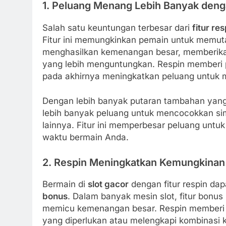
1.
Peluang Menang Lebih Banyak denga
Salah satu keuntungan terbesar dari
fitur res
Fitur ini memungkinkan pemain untuk memutar
menghasilkan kemenangan besar, memberika
yang lebih menguntungkan. Respin memberi
pada akhirnya meningkatkan peluang untuk 
Dengan lebih banyak putaran tambahan yang 
lebih banyak peluang untuk mencocokkan sim
lainnya. Fitur ini memperbesar peluang unt
waktu bermain Anda.
2.
Respin Meningkatkan Kemungkinan
Bermain di
slot gacor
dengan fitur respin da
bonus
. Dalam banyak mesin slot, fitur bonus
memicu kemenangan besar. Respin memberi
yang diperlukan atau melengkapi kombinasi