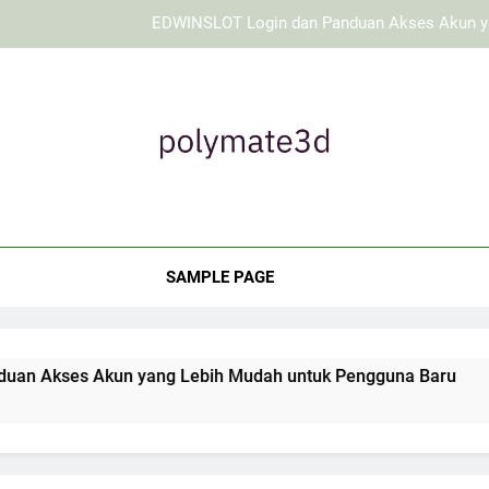
EDWINSLOT Login dan Panduan Akses Akun ya
Panduan Login
Login Lebah4D Lebih Mudah dengan Da
Cara Memerik
ymate 3D
EDWINSLOT Login dan Panduan Akses Akun ya
olusi Cetak 3D Berkualitas Tinggi Dari Polymate 3D. Teknologi
Panduan Login
SAMPLE PAGE
Login Lebah4D Lebih Mudah dengan Da
kun yang Lebih Mudah untuk Pengguna Baru
Panduan L
2 Months Ag