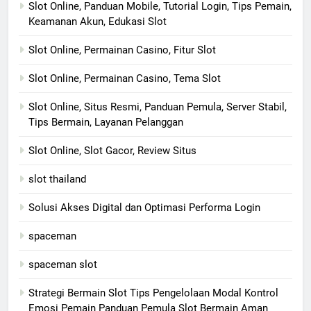
Slot Online, Panduan Mobile, Tutorial Login, Tips Pemain,
Keamanan Akun, Edukasi Slot
Slot Online, Permainan Casino, Fitur Slot
Slot Online, Permainan Casino, Tema Slot
Slot Online, Situs Resmi, Panduan Pemula, Server Stabil,
Tips Bermain, Layanan Pelanggan
Slot Online, Slot Gacor, Review Situs
slot thailand
Solusi Akses Digital dan Optimasi Performa Login
spaceman
spaceman slot
Strategi Bermain Slot Tips Pengelolaan Modal Kontrol
Emosi Pemain Panduan Pemula Slot Bermain Aman