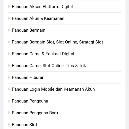
Panduan Akses Platform Digital
Panduan Akun & Keamanan
Panduan Bermain
Panduan Bermain Slot, Slot Online, Strategi Slot
Panduan Game & Edukasi Digital
Panduan Game, Slot Online, Tips & Trik
Panduan Hiburan
Panduan Login Mobile dan Keamanan Akun
Panduan Pengguna
Panduan Pengguna Baru
Panduan Slot