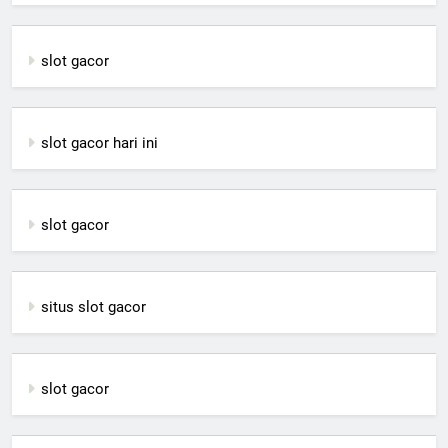
slot gacor
slot gacor hari ini
slot gacor
situs slot gacor
slot gacor