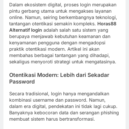
Dalam ekosistem digital, proses login merupakan
pintu gerbang utama untuk mengakses layanan
online. Namun, seiring berkembangnya teknologi,
tantangan otentikasi semakin kompleks.
Horas88
Alternatif login
adalah salah satu sistem yang
berupaya menjawab kebutuhan keamanan dan
kenyamanan pengguna dengan mengadopsi
praktik otentikasi modern. Artikel ini akan
membahas berbagai tantangan yang dihadapi,
sekaligus menyoroti strategi untuk mengatasinya.
Otentikasi Modern: Lebih dari Sekadar
Password
Secara tradisional, login hanya mengandalkan
kombinasi username dan password. Namun,
dalam era digital, pendekatan ini tidak lagi cukup.
Banyaknya kebocoran data dan serangan phishing
membuat sistem harus bertransformasi.