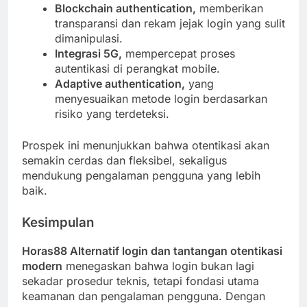
Blockchain authentication,
memberikan
transparansi dan rekam jejak login yang sulit
dimanipulasi.
Integrasi 5G,
mempercepat proses
autentikasi di perangkat mobile.
Adaptive authentication,
yang
menyesuaikan metode login berdasarkan
risiko yang terdeteksi.
Prospek ini menunjukkan bahwa otentikasi akan
semakin cerdas dan fleksibel, sekaligus
mendukung pengalaman pengguna yang lebih
baik.
Kesimpulan
Horas88 Alternatif login dan tantangan otentikasi
modern
menegaskan bahwa login bukan lagi
sekadar prosedur teknis, tetapi fondasi utama
keamanan dan pengalaman pengguna. Dengan