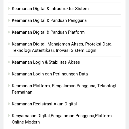
Keamanan Digital & Infrastruktur Sistem
Keamanan Digital & Panduan Pengguna
Keamanan Digital & Panduan Platform
Keamanan Digital, Manajemen Akses, Proteksi Data,
Teknologi Autentikasi, Inovasi Sistem Login
Keamanan Login & Stabilitas Akses
Keamanan Login dan Perlindungan Data
Keamanan Platform, Pengalaman Pengguna, Teknologi
Permainan
Keamanan Registrasi Akun Digital
Kenyamanan Digital,Pengalaman Pengguna,Platform
Online Modern