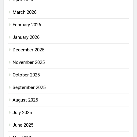
March 2026
February 2026
January 2026
December 2025
November 2025
October 2025
September 2025
August 2025
July 2025
June 2025