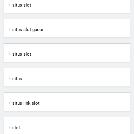
situs slot
situs slot gacor
situs slot
situs
situs link slot
slot