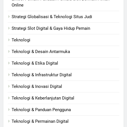
Online
Strategi Globalisasi & Teknologi Situs Judi
Strategi Slot Digital & Gaya Hidup Pemain
Teknologi
Teknologi & Desain Antarmuka
Teknologi & Etika Digital
Teknologi & Infrastruktur Digital
Teknologi & Inovasi Digital
Teknologi & Keberlanjutan Digital
Teknologi & Panduan Pengguna
Teknologi & Permainan Digital