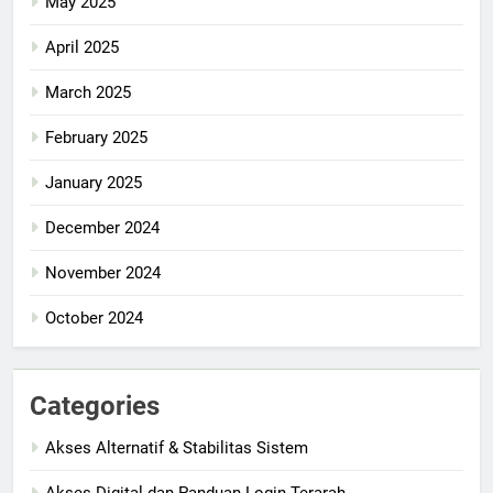
May 2025
April 2025
March 2025
February 2025
January 2025
December 2024
November 2024
October 2024
Categories
Akses Alternatif & Stabilitas Sistem