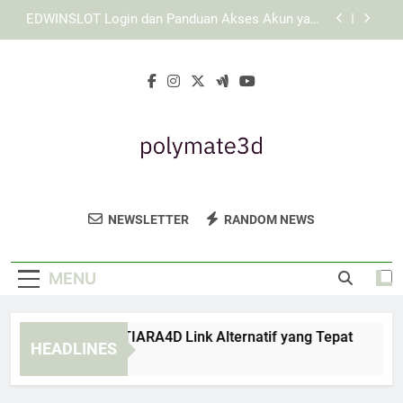
Skip
Panduan Login Edwinslot untuk Menjaga Data
to
Pribadi
content
Login Lebah4D Lebih Mudah dengan Data Akun
yang Tepat dan Tersusun Rapi
Cara Memeriksa TIARA4D Link Alternatif yang
Tepat
EDWINSLOT Login dan Panduan Akses Akun yang
Lebih Mudah untuk Pengguna Baru
Panduan Login Edwinslot untuk Menjaga Data
Pribadi
Polymate 3D
Dapatkan Solusi Cetak 3D Berkualitas
Login Lebah4D Lebih Mudah dengan Data Akun
NEWSLETTER
RANDOM NEWS
yang Tepat dan Tersusun Rapi
Tinggi Dari Polymate 3D. Teknologi Inovatif
Untuk Kebutuhan Industri Anda.
MENU
ra Memeriksa TIARA4D Link Alternatif yang Tepat
EDWI
HEADLINES
Weeks Ago
1 Mon