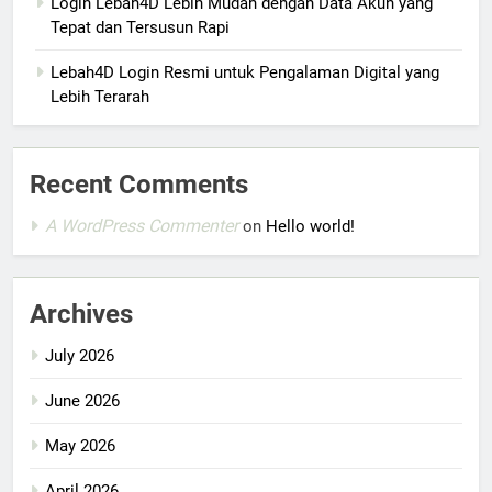
Login Lebah4D Lebih Mudah dengan Data Akun yang
Tepat dan Tersusun Rapi
Lebah4D Login Resmi untuk Pengalaman Digital yang
Lebih Terarah
Recent Comments
A WordPress Commenter
on
Hello world!
Archives
July 2026
June 2026
May 2026
April 2026