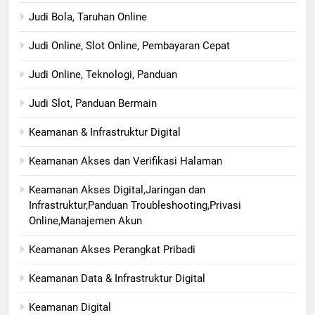
Judi Bola, Taruhan Online
Judi Online, Slot Online, Pembayaran Cepat
Judi Online, Teknologi, Panduan
Judi Slot, Panduan Bermain
Keamanan & Infrastruktur Digital
Keamanan Akses dan Verifikasi Halaman
Keamanan Akses Digital,Jaringan dan
Infrastruktur,Panduan Troubleshooting,Privasi
Online,Manajemen Akun
Keamanan Akses Perangkat Pribadi
Keamanan Data & Infrastruktur Digital
Keamanan Digital