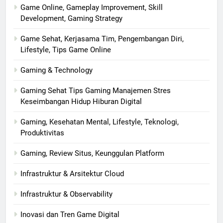
Game Online, Gameplay Improvement, Skill
Development, Gaming Strategy
Game Sehat, Kerjasama Tim, Pengembangan Diri,
Lifestyle, Tips Game Online
Gaming & Technology
Gaming Sehat Tips Gaming Manajemen Stres
Keseimbangan Hidup Hiburan Digital
Gaming, Kesehatan Mental, Lifestyle, Teknologi,
Produktivitas
Gaming, Review Situs, Keunggulan Platform
Infrastruktur & Arsitektur Cloud
Infrastruktur & Observability
Inovasi dan Tren Game Digital