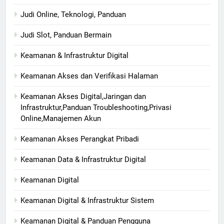
Judi Online, Teknologi, Panduan
Judi Slot, Panduan Bermain
Keamanan & Infrastruktur Digital
Keamanan Akses dan Verifikasi Halaman
Keamanan Akses Digital,Jaringan dan
Infrastruktur,Panduan Troubleshooting,Privasi
Online,Manajemen Akun
Keamanan Akses Perangkat Pribadi
Keamanan Data & Infrastruktur Digital
Keamanan Digital
Keamanan Digital & Infrastruktur Sistem
Keamanan Digital & Panduan Pengguna