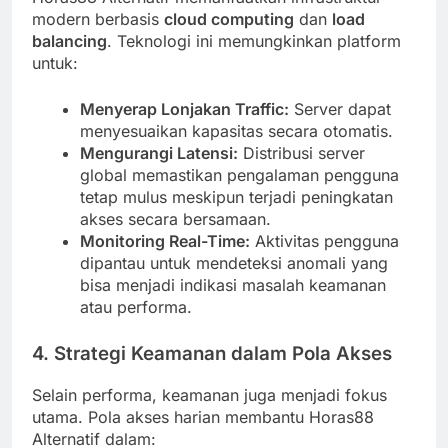
modern berbasis
cloud computing
dan
load
balancing
. Teknologi ini memungkinkan platform
untuk:
Menyerap Lonjakan Traffic:
Server dapat
menyesuaikan kapasitas secara otomatis.
Mengurangi Latensi:
Distribusi server
global memastikan pengalaman pengguna
tetap mulus meskipun terjadi peningkatan
akses secara bersamaan.
Monitoring Real-Time:
Aktivitas pengguna
dipantau untuk mendeteksi anomali yang
bisa menjadi indikasi masalah keamanan
atau performa.
4. Strategi Keamanan dalam Pola Akses
Selain performa, keamanan juga menjadi fokus
utama. Pola akses harian membantu Horas88
Alternatif dalam: