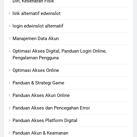
Diri, Kesehatan Fisik
link alternatif edwinslot
login edwinslot alternatif
Manajemen Data Akun
Optimasi Akses Digital, Panduan Login Online,
Pengalaman Pengguna
Optimasi Akses Online
Panduan & Strategi Game
Panduan Akses Akun Online
Panduan Akses dan Pencegahan Error
Panduan Akses Platform Digital
Panduan Akun & Keamanan