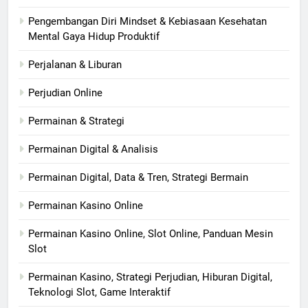
Pengembangan Diri Mindset & Kebiasaan Kesehatan
Mental Gaya Hidup Produktif
Perjalanan & Liburan
Perjudian Online
Permainan & Strategi
Permainan Digital & Analisis
Permainan Digital, Data & Tren, Strategi Bermain
Permainan Kasino Online
Permainan Kasino Online, Slot Online, Panduan Mesin
Slot
Permainan Kasino, Strategi Perjudian, Hiburan Digital,
Teknologi Slot, Game Interaktif