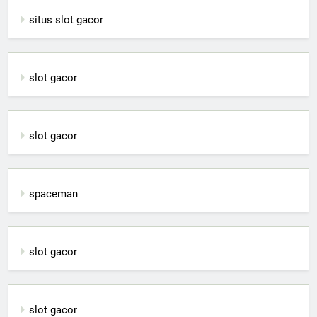
situs slot gacor
slot gacor
slot gacor
spaceman
slot gacor
slot gacor