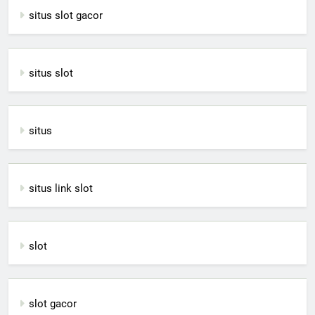
situs slot gacor
situs slot
situs
situs link slot
slot
slot gacor