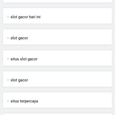
slot gacor hari ini
slot gacor
situs slot gacor
slot gacor
situs terpercaya