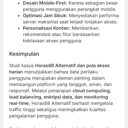
Desain Mobile-First:
Karena sebagian besar
pengguna menggunakan perangkat mobile.
Optimasi Jam Sibuk:
Menyediakan performa
server maksimal saat terjadi lonjakan akses.
Personalisasi Konten:
Memberikan
rekomendasi atau fitur berdasarkan
kebiasaan akses pengguna.
Kesimpulan
Studi kasus
Horas88 Alternatif dan pola akses
harian
menunjukkan bahwa data perilaku
pengguna merupakan elemen penting dalam
membangun platform yang tangguh, aman, dan
responsif. Melalui penerapan
cloud computing,
load balancing, enkripsi data, dan monitoring
real-time
, Horas88 Alternatif berhasil mengelola
traffic tinggi sekaligus meningkatkan kualitas
pengalaman pengguna.