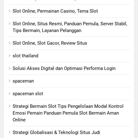
Slot Online, Permainan Casino, Tema Slot
Slot Online, Situs Resmi, Panduan Pemula, Server Stabil,
Tips Bermain, Layanan Pelanggan
Slot Online, Slot Gacor, Review Situs
slot thailand
Solusi Akses Digital dan Optimasi Performa Login
spaceman
spaceman slot
Strategi Bermain Slot Tips Pengelolaan Modal Kontrol
Emosi Pemain Panduan Pemula Slot Bermain Aman
Online
Strategi Globalisasi & Teknologi Situs Judi