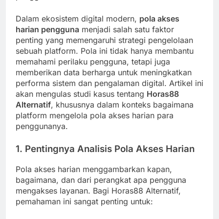
Dalam ekosistem digital modern,
pola akses
harian pengguna
menjadi salah satu faktor
penting yang memengaruhi strategi pengelolaan
sebuah platform. Pola ini tidak hanya membantu
memahami perilaku pengguna, tetapi juga
memberikan data berharga untuk meningkatkan
performa sistem dan pengalaman digital. Artikel ini
akan mengulas studi kasus tentang
Horas88
Alternatif
, khususnya dalam konteks bagaimana
platform mengelola pola akses harian para
penggunanya.
1. Pentingnya Analisis Pola Akses Harian
Pola akses harian menggambarkan kapan,
bagaimana, dan dari perangkat apa pengguna
mengakses layanan. Bagi Horas88 Alternatif,
pemahaman ini sangat penting untuk: