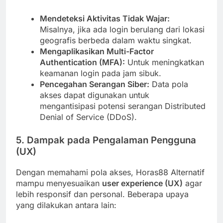
Mendeteksi Aktivitas Tidak Wajar:
Misalnya, jika ada login berulang dari lokasi
geografis berbeda dalam waktu singkat.
Mengaplikasikan Multi-Factor
Authentication (MFA):
Untuk meningkatkan
keamanan login pada jam sibuk.
Pencegahan Serangan Siber:
Data pola
akses dapat digunakan untuk
mengantisipasi potensi serangan Distributed
Denial of Service (DDoS).
5. Dampak pada Pengalaman Pengguna
(UX)
Dengan memahami pola akses, Horas88 Alternatif
mampu menyesuaikan
user experience (UX)
agar
lebih responsif dan personal. Beberapa upaya
yang dilakukan antara lain: