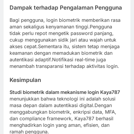
Dampak terhadap Pengalaman Pengguna
Bagi pengguna, login biometrik memberikan rasa
aman sekaligus kenyamanan tinggi.Pengguna
tidak perlu repot mengetik password panjang,
cukup menggunakan sidik jari atau wajah untuk
akses cepat.Sementara itu, sistem tetap menjaga
keamanan dengan memadukan biometrik dan
autentikasi adaptif.Notifikasi real-time juga
menambah transparansi terhadap aktivitas login.
Kesimpulan
Studi biometrik dalam mekanisme login Kaya787
menunjukkan bahwa teknologi ini adalah solusi
masa depan dalam autentikasi digital.Dengan
menggabungkan biometrik, enkripsi data, MFA,
dan compliance framework, Kaya787 berhasil
menghadirkan login yang aman, efisien, dan
ramah pengguna.