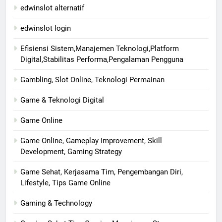
edwinslot alternatif
edwinslot login
Efisiensi Sistem,Manajemen Teknologi,Platform
Digital,Stabilitas Performa,Pengalaman Pengguna
Gambling, Slot Online, Teknologi Permainan
Game & Teknologi Digital
Game Online
Game Online, Gameplay Improvement, Skill
Development, Gaming Strategy
Game Sehat, Kerjasama Tim, Pengembangan Diri,
Lifestyle, Tips Game Online
Gaming & Technology