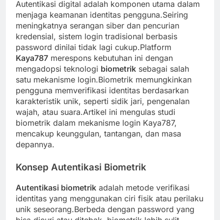
Autentikasi digital adalah komponen utama dalam
menjaga keamanan identitas pengguna.Seiring
meningkatnya serangan siber dan pencurian
kredensial, sistem login tradisional berbasis
password dinilai tidak lagi cukup.Platform
Kaya787
merespons kebutuhan ini dengan
mengadopsi teknologi
biometrik
sebagai salah
satu mekanisme login.Biometrik memungkinkan
pengguna memverifikasi identitas berdasarkan
karakteristik unik, seperti sidik jari, pengenalan
wajah, atau suara.Artikel ini mengulas studi
biometrik dalam mekanisme login Kaya787,
mencakup keunggulan, tantangan, dan masa
depannya.
Konsep Autentikasi Biometrik
Autentikasi biometrik
adalah metode verifikasi
identitas yang menggunakan ciri fisik atau perilaku
unik seseorang.Berbeda dengan password yang
bisa dicuri atau ditebak, biometrik lebih sulit