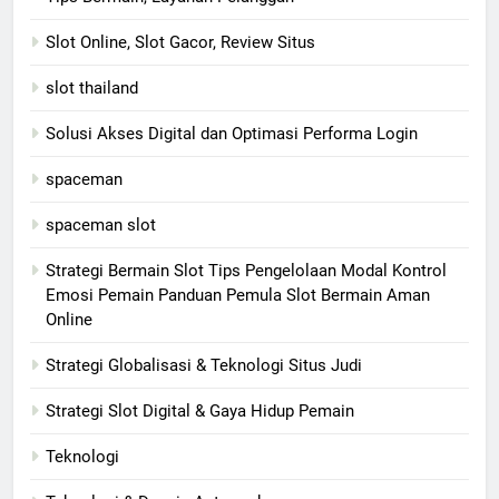
Slot Online, Slot Gacor, Review Situs
slot thailand
Solusi Akses Digital dan Optimasi Performa Login
spaceman
spaceman slot
Strategi Bermain Slot Tips Pengelolaan Modal Kontrol
Emosi Pemain Panduan Pemula Slot Bermain Aman
Online
Strategi Globalisasi & Teknologi Situs Judi
Strategi Slot Digital & Gaya Hidup Pemain
Teknologi