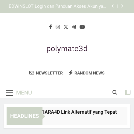
Skip
Panduan Login Edwinslot untuk Menjaga Data
to
Pribadi
content
Login Lebah4D Lebih Mudah dengan Data Akun
yang Tepat dan Tersusun Rapi
Cara Memeriksa TIARA4D Link Alternatif yang
Tepat
EDWINSLOT Login dan Panduan Akses Akun yang
Lebih Mudah untuk Pengguna Baru
Panduan Login Edwinslot untuk Menjaga Data
Pribadi
Polymate 3D
Dapatkan Solusi Cetak 3D Berkualitas
Login Lebah4D Lebih Mudah dengan Data Akun
NEWSLETTER
RANDOM NEWS
yang Tepat dan Tersusun Rapi
Tinggi Dari Polymate 3D. Teknologi Inovatif
Untuk Kebutuhan Industri Anda.
MENU
ra Memeriksa TIARA4D Link Alternatif yang Tepat
EDWI
HEADLINES
Weeks Ago
1 Mon