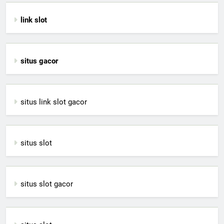
link slot
situs gacor
situs link slot gacor
situs slot
situs slot gacor