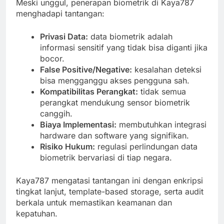
Meski unggul, penerapan biometrik di Kaya787
menghadapi tantangan:
Privasi Data:
data biometrik adalah
informasi sensitif yang tidak bisa diganti jika
bocor.
False Positive/Negative:
kesalahan deteksi
bisa mengganggu akses pengguna sah.
Kompatibilitas Perangkat:
tidak semua
perangkat mendukung sensor biometrik
canggih.
Biaya Implementasi:
membutuhkan integrasi
hardware dan software yang signifikan.
Risiko Hukum:
regulasi perlindungan data
biometrik bervariasi di tiap negara.
Kaya787 mengatasi tantangan ini dengan enkripsi
tingkat lanjut, template-based storage, serta audit
berkala untuk memastikan keamanan dan
kepatuhan.