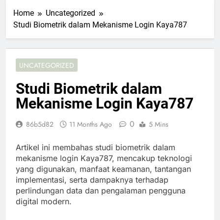
Home
Uncategorized
Studi Biometrik dalam Mekanisme Login Kaya787
UNCATEGORIZED
Studi Biometrik dalam
Mekanisme Login Kaya787
0
86b5d82
11 Months Ago
5 Mins
Artikel ini membahas studi biometrik dalam
mekanisme login Kaya787, mencakup teknologi
yang digunakan, manfaat keamanan, tantangan
implementasi, serta dampaknya terhadap
perlindungan data dan pengalaman pengguna
digital modern.