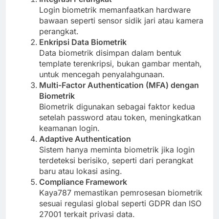
Login biometrik memanfaatkan hardware
bawaan seperti sensor sidik jari atau kamera
perangkat.
Enkripsi Data Biometrik
Data biometrik disimpan dalam bentuk
template terenkripsi, bukan gambar mentah,
untuk mencegah penyalahgunaan.
Multi-Factor Authentication (MFA) dengan
Biometrik
Biometrik digunakan sebagai faktor kedua
setelah password atau token, meningkatkan
keamanan login.
Adaptive Authentication
Sistem hanya meminta biometrik jika login
terdeteksi berisiko, seperti dari perangkat
baru atau lokasi asing.
Compliance Framework
Kaya787 memastikan pemrosesan biometrik
sesuai regulasi global seperti GDPR dan ISO
27001 terkait privasi data.