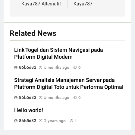
Kaya787 Alternatif
Kaya787
Related News
Link Togel dan Sistem Navigasi pada
Platform Digital Modern
86b5d82
5 months ago
0
Strategi Analisis Manajemen Server pada
Platform Digital Toto untuk Performa Optimal
86b5d82
5 months ago
0
Hello world!
86b5d82
2 years ago
1