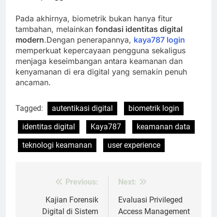
Pada akhirnya, biometrik bukan hanya fitur
tambahan, melainkan
fondasi identitas digital
modern
.Dengan penerapannya,
kaya787 login
memperkuat kepercayaan pengguna sekaligus
menjaga keseimbangan antara keamanan dan
kenyamanan di era digital yang semakin penuh
ancaman.
Tagged:
autentikasi digital
biometrik login
identitas digital
Kaya787
keamanan data
teknologi keamanan
user experience
Previous:
Next:
Post
navigation
Kajian Forensik
Evaluasi Privileged
Digital di Sistem
Access Management