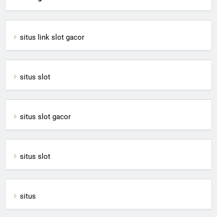
situs link slot gacor
situs slot
situs slot gacor
situs slot
situs