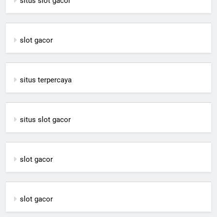
situs slot gacor
slot gacor
situs terpercaya
situs slot gacor
slot gacor
slot gacor