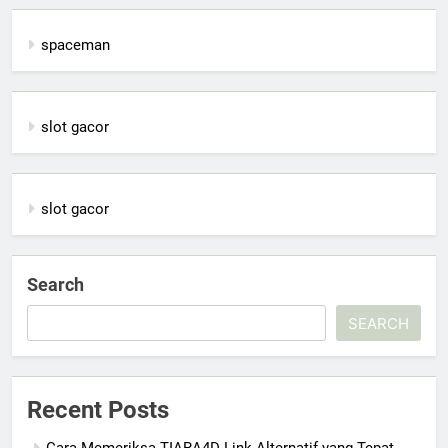
spaceman
slot gacor
slot gacor
Search
SEARCH
Recent Posts