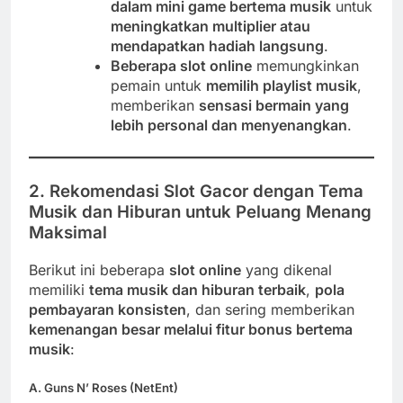
dalam mini game bertema musik
untuk
meningkatkan multiplier atau
mendapatkan hadiah langsung
.
Beberapa slot online
memungkinkan
pemain untuk
memilih playlist musik
,
memberikan
sensasi bermain yang
lebih personal dan menyenangkan
.
2. Rekomendasi Slot Gacor dengan Tema
Musik dan Hiburan untuk Peluang Menang
Maksimal
Berikut ini beberapa
slot online
yang dikenal
memiliki
tema musik dan hiburan terbaik
,
pola
pembayaran konsisten
, dan sering memberikan
kemenangan besar melalui fitur bonus bertema
musik
:
A. Guns N’ Roses (NetEnt)