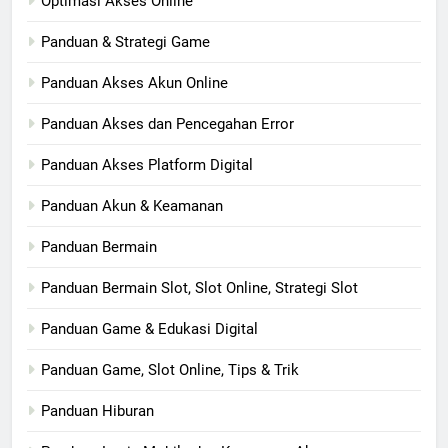
Optimasi Akses Online
Panduan & Strategi Game
Panduan Akses Akun Online
Panduan Akses dan Pencegahan Error
Panduan Akses Platform Digital
Panduan Akun & Keamanan
Panduan Bermain
Panduan Bermain Slot, Slot Online, Strategi Slot
Panduan Game & Edukasi Digital
Panduan Game, Slot Online, Tips & Trik
Panduan Hiburan