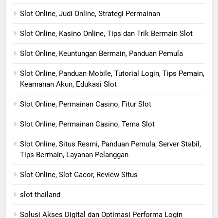
Slot Online, Judi Online, Strategi Permainan
Slot Online, Kasino Online, Tips dan Trik Bermain Slot
Slot Online, Keuntungan Bermain, Panduan Pemula
Slot Online, Panduan Mobile, Tutorial Login, Tips Pemain,
Keamanan Akun, Edukasi Slot
Slot Online, Permainan Casino, Fitur Slot
Slot Online, Permainan Casino, Tema Slot
Slot Online, Situs Resmi, Panduan Pemula, Server Stabil,
Tips Bermain, Layanan Pelanggan
Slot Online, Slot Gacor, Review Situs
slot thailand
Solusi Akses Digital dan Optimasi Performa Login