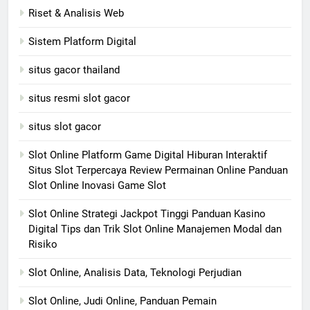
Riset & Analisis Web
Sistem Platform Digital
situs gacor thailand
situs resmi slot gacor
situs slot gacor
Slot Online Platform Game Digital Hiburan Interaktif
Situs Slot Terpercaya Review Permainan Online Panduan
Slot Online Inovasi Game Slot
Slot Online Strategi Jackpot Tinggi Panduan Kasino
Digital Tips dan Trik Slot Online Manajemen Modal dan
Risiko
Slot Online, Analisis Data, Teknologi Perjudian
Slot Online, Judi Online, Panduan Pemain