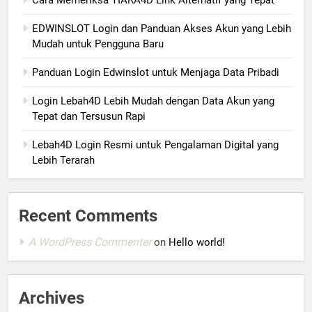
Cara Memeriksa TIARA4D Link Alternatif yang Tepat
EDWINSLOT Login dan Panduan Akses Akun yang Lebih
Mudah untuk Pengguna Baru
Panduan Login Edwinslot untuk Menjaga Data Pribadi
Login Lebah4D Lebih Mudah dengan Data Akun yang
Tepat dan Tersusun Rapi
Lebah4D Login Resmi untuk Pengalaman Digital yang
Lebih Terarah
Recent Comments
A WordPress Commenter
on
Hello world!
Archives