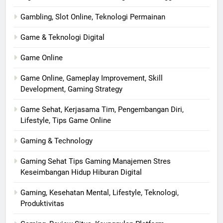
Gambling, Slot Online, Teknologi Permainan
Game & Teknologi Digital
Game Online
Game Online, Gameplay Improvement, Skill
Development, Gaming Strategy
Game Sehat, Kerjasama Tim, Pengembangan Diri,
Lifestyle, Tips Game Online
Gaming & Technology
Gaming Sehat Tips Gaming Manajemen Stres
Keseimbangan Hidup Hiburan Digital
Gaming, Kesehatan Mental, Lifestyle, Teknologi,
Produktivitas