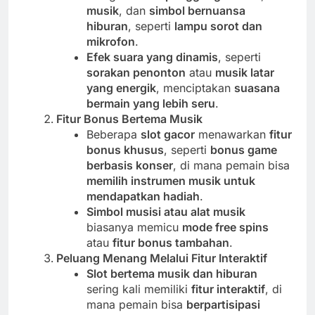
musik
, dan
simbol bernuansa
hiburan
, seperti
lampu sorot dan
mikrofon
.
Efek suara yang dinamis
, seperti
sorakan penonton
atau
musik latar
yang energik
, menciptakan
suasana
bermain yang lebih seru
.
Fitur Bonus Bertema Musik
Beberapa
slot gacor
menawarkan
fitur
bonus khusus
, seperti
bonus game
berbasis konser
, di mana pemain bisa
memilih instrumen musik untuk
mendapatkan hadiah
.
Simbol musisi atau alat musik
biasanya memicu
mode free spins
atau
fitur bonus tambahan
.
Peluang Menang Melalui Fitur Interaktif
Slot bertema musik dan hiburan
sering kali memiliki
fitur interaktif
, di
mana pemain bisa
berpartisipasi