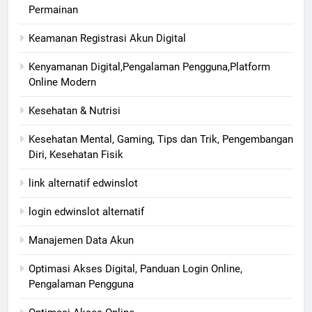
Permainan
Keamanan Registrasi Akun Digital
Kenyamanan Digital,Pengalaman Pengguna,Platform
Online Modern
Kesehatan & Nutrisi
Kesehatan Mental, Gaming, Tips dan Trik, Pengembangan
Diri, Kesehatan Fisik
link alternatif edwinslot
login edwinslot alternatif
Manajemen Data Akun
Optimasi Akses Digital, Panduan Login Online,
Pengalaman Pengguna