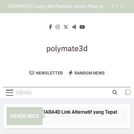
Skip
Panduan Login Edwinslot untuk Menjaga Data
to
Pribadi
content
Login Lebah4D Lebih Mudah dengan Data Akun
yang Tepat dan Tersusun Rapi
Cara Memeriksa TIARA4D Link Alternatif yang
Tepat
EDWINSLOT Login dan Panduan Akses Akun yang
Lebih Mudah untuk Pengguna Baru
Panduan Login Edwinslot untuk Menjaga Data
Pribadi
Polymate 3D
Dapatkan Solusi Cetak 3D Berkualitas
Login Lebah4D Lebih Mudah dengan Data Akun
NEWSLETTER
RANDOM NEWS
yang Tepat dan Tersusun Rapi
Tinggi Dari Polymate 3D. Teknologi Inovatif
Untuk Kebutuhan Industri Anda.
MENU
ara Memeriksa TIARA4D Link Alternatif yang Tepat
EDW
HEADLINES
 Weeks Ago
1 Mo