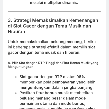
melalui multiplier dinamis
.
3. Strategi Memaksimalkan Kemenangan
di Slot Gacor dengan Tema Musik dan
Hiburan
Untuk
memaksimalkan peluang menang
, berikut
ini beberapa
strategi efektif
dalam
memilih slot
gacor dengan tema musik dan hiburan
:
A. Pilih Slot dengan RTP Tinggi dan Fitur Bonus Musik yang
Menguntungkan
Slot gacor
dengan
RTP di atas 96%
memberikan
pola pembayaran yang lebih
menguntungkan
dalam
jangka panjang
.
Pastikan
fitur bonus musik
memberikan
peluang menang besar dalam mode
permainan utama dan mode bonus
,
terutama melalui
multiplier dan free spins
.