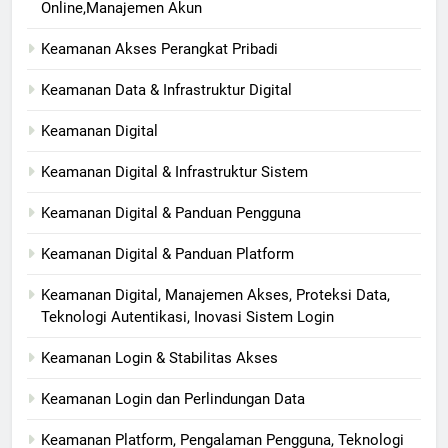
Online,Manajemen Akun
Keamanan Akses Perangkat Pribadi
Keamanan Data & Infrastruktur Digital
Keamanan Digital
Keamanan Digital & Infrastruktur Sistem
Keamanan Digital & Panduan Pengguna
Keamanan Digital & Panduan Platform
Keamanan Digital, Manajemen Akses, Proteksi Data,
Teknologi Autentikasi, Inovasi Sistem Login
Keamanan Login & Stabilitas Akses
Keamanan Login dan Perlindungan Data
Keamanan Platform, Pengalaman Pengguna, Teknologi