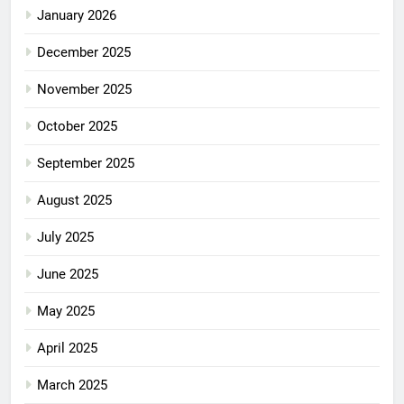
January 2026
December 2025
November 2025
October 2025
September 2025
August 2025
July 2025
June 2025
May 2025
April 2025
March 2025