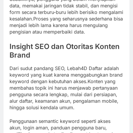
data, memakai jaringan tidak stabil, dan mengisi
form secara terburu-buru lebih berisiko mengalami
kesalahan.Proses yang seharusnya sederhana bisa
menjadi lebih lama karena harus mengulang
pengisian atau memperbaiki data.
Insight SEO dan Otoritas Konten
Brand
Dari sudut pandang SEO, Lebah4D Daftar adalah
keyword yang kuat karena menggabungkan brand
keyword dengan kebutuhan akses.Konten yang
membahas topik ini harus menjawab pertanyaan
pengguna secara lengkap, mulai dari persiapan,
alur daftar, keamanan akun, pengalaman mobile,
hingga solusi kendala umum.
Penggunaan semantic keyword seperti akses
akun, login aman, panduan pengguna baru,