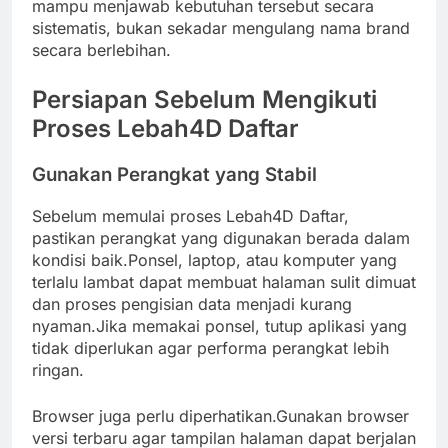
mampu menjawab kebutuhan tersebut secara
sistematis, bukan sekadar mengulang nama brand
secara berlebihan.
Persiapan Sebelum Mengikuti
Proses Lebah4D Daftar
Gunakan Perangkat yang Stabil
Sebelum memulai proses Lebah4D Daftar,
pastikan perangkat yang digunakan berada dalam
kondisi baik.Ponsel, laptop, atau komputer yang
terlalu lambat dapat membuat halaman sulit dimuat
dan proses pengisian data menjadi kurang
nyaman.Jika memakai ponsel, tutup aplikasi yang
tidak diperlukan agar performa perangkat lebih
ringan.
Browser juga perlu diperhatikan.Gunakan browser
versi terbaru agar tampilan halaman dapat berjalan