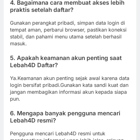
4. Bagaimana cara membuat akses lebih
praktis setelah daftar?
Gunakan perangkat pribadi, simpan data login di
tempat aman, perbarui browser, pastikan koneksi
stabil, dan pahami menu utama setelah berhasil
masuk.
5. Apakah keamanan akun penting saat
Lebah4D Daftar?
Ya.Keamanan akun penting sejak awal karena data
login bersifat pribadi.Gunakan kata sandi kuat dan
jangan membagikan informasi akun kepada siapa
pun.
6. Mengapa banyak pengguna mencari
Lebah4D resmi?
Pengguna mencari Lebah4D resmi untuk