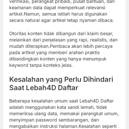
verifikasi, perangkat pribadi, pusat bantuan, dan
keamanan data dapat memperkuat relevansi
artikel.Namun, semua istilah harus digunakan
secara natural agar artikel tetap nyaman dibaca.
Otoritas konten tidak dibangun dari klaim besar,
melainkan dari penjelasan yang rapi, realistis, dan
mudah diterapkan.Pembaca akan lebih percaya
pada artikel yang memberi arahan praktis
dibandingkan konten yang hanya menumpuk
keyword tanpa konteks jelas.
Kesalahan yang Perlu Dihindari
Saat Lebah4D Daftar
Beberapa kesalahan umum saat Lebah4D Daftar
adalah menggunakan kata sandi lemah, tidak
memeriksa ulang data, memakai perangkat umum,
menyimpan password sembarangan, dan
mengabaikan instruksi halaman.Kesalahan seperti