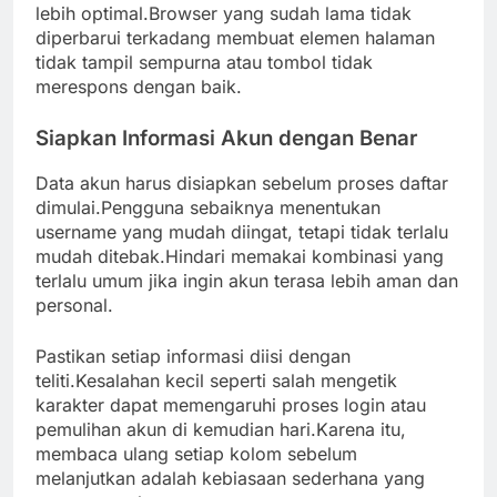
lebih optimal.Browser yang sudah lama tidak
diperbarui terkadang membuat elemen halaman
tidak tampil sempurna atau tombol tidak
merespons dengan baik.
Siapkan Informasi Akun dengan Benar
Data akun harus disiapkan sebelum proses daftar
dimulai.Pengguna sebaiknya menentukan
username yang mudah diingat, tetapi tidak terlalu
mudah ditebak.Hindari memakai kombinasi yang
terlalu umum jika ingin akun terasa lebih aman dan
personal.
Pastikan setiap informasi diisi dengan
teliti.Kesalahan kecil seperti salah mengetik
karakter dapat memengaruhi proses login atau
pemulihan akun di kemudian hari.Karena itu,
membaca ulang setiap kolom sebelum
melanjutkan adalah kebiasaan sederhana yang