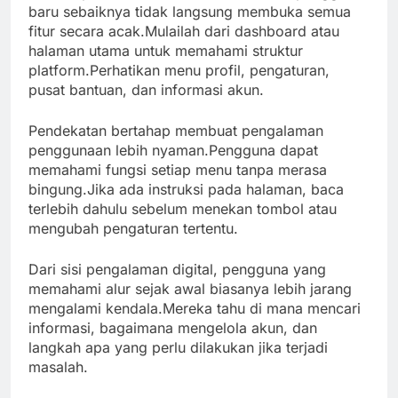
baru sebaiknya tidak langsung membuka semua
fitur secara acak.Mulailah dari dashboard atau
halaman utama untuk memahami struktur
platform.Perhatikan menu profil, pengaturan,
pusat bantuan, dan informasi akun.
Pendekatan bertahap membuat pengalaman
penggunaan lebih nyaman.Pengguna dapat
memahami fungsi setiap menu tanpa merasa
bingung.Jika ada instruksi pada halaman, baca
terlebih dahulu sebelum menekan tombol atau
mengubah pengaturan tertentu.
Dari sisi pengalaman digital, pengguna yang
memahami alur sejak awal biasanya lebih jarang
mengalami kendala.Mereka tahu di mana mencari
informasi, bagaimana mengelola akun, dan
langkah apa yang perlu dilakukan jika terjadi
masalah.