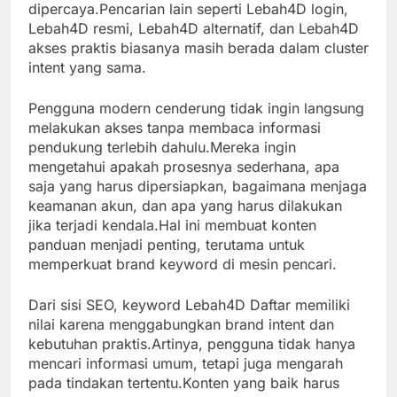
dipercaya.Pencarian lain seperti Lebah4D login,
Lebah4D resmi, Lebah4D alternatif, dan Lebah4D
akses praktis biasanya masih berada dalam cluster
intent yang sama.
Pengguna modern cenderung tidak ingin langsung
melakukan akses tanpa membaca informasi
pendukung terlebih dahulu.Mereka ingin
mengetahui apakah prosesnya sederhana, apa
saja yang harus dipersiapkan, bagaimana menjaga
keamanan akun, dan apa yang harus dilakukan
jika terjadi kendala.Hal ini membuat konten
panduan menjadi penting, terutama untuk
memperkuat brand keyword di mesin pencari.
Dari sisi SEO, keyword Lebah4D Daftar memiliki
nilai karena menggabungkan brand intent dan
kebutuhan praktis.Artinya, pengguna tidak hanya
mencari informasi umum, tetapi juga mengarah
pada tindakan tertentu.Konten yang baik harus