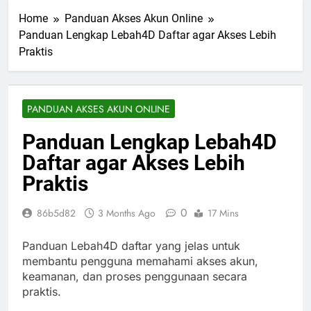
Home
Panduan Akses Akun Online
Panduan Lengkap Lebah4D Daftar agar Akses Lebih
Praktis
PANDUAN AKSES AKUN ONLINE
Panduan Lengkap Lebah4D
Daftar agar Akses Lebih
Praktis
0
86b5d82
3 Months Ago
17 Mins
Panduan Lebah4D daftar yang jelas untuk
membantu pengguna memahami akses akun,
keamanan, dan proses penggunaan secara
praktis.