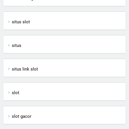
situs slot
situs
situs link slot
slot
slot gacor