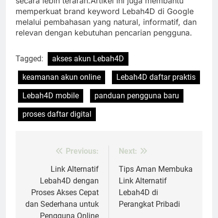
secara lebih terarah.Artikel ini juga membantu
memperkuat brand keyword Lebah4D di Google
melalui pembahasan yang natural, informatif, dan
relevan dengan kebutuhan pencarian pengguna.
Tagged:
akses akun Lebah4D
keamanan akun online
Lebah4D daftar praktis
Lebah4D mobile
panduan pengguna baru
proses daftar digital
Previous:
Next:
Post
navigation
Link Alternatif
Tips Aman Membuka
Lebah4D dengan
Link Alternatif
Proses Akses Cepat
Lebah4D di
dan Sederhana untuk
Perangkat Pribadi
Pengguna Online