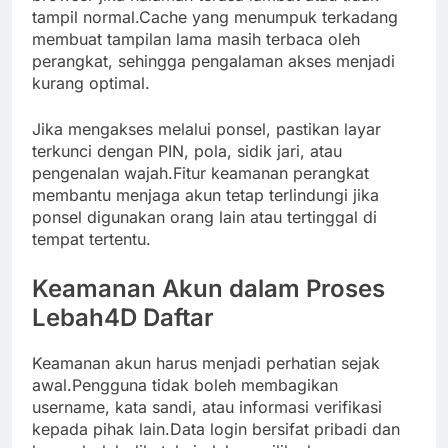
tampil normal.Cache yang menumpuk terkadang
membuat tampilan lama masih terbaca oleh
perangkat, sehingga pengalaman akses menjadi
kurang optimal.
Jika mengakses melalui ponsel, pastikan layar
terkunci dengan PIN, pola, sidik jari, atau
pengenalan wajah.Fitur keamanan perangkat
membantu menjaga akun tetap terlindungi jika
ponsel digunakan orang lain atau tertinggal di
tempat tertentu.
Keamanan Akun dalam Proses
Lebah4D Daftar
Keamanan akun harus menjadi perhatian sejak
awal.Pengguna tidak boleh membagikan
username, kata sandi, atau informasi verifikasi
kepada pihak lain.Data login bersifat pribadi dan