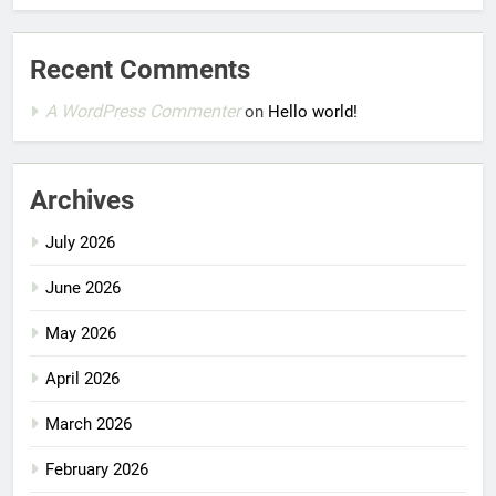
Recent Comments
A WordPress Commenter
on
Hello world!
Archives
July 2026
June 2026
May 2026
April 2026
March 2026
February 2026