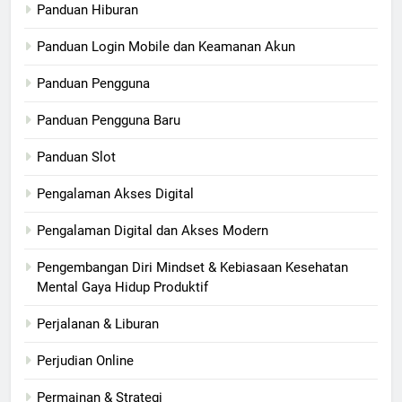
Panduan Hiburan
Panduan Login Mobile dan Keamanan Akun
Panduan Pengguna
Panduan Pengguna Baru
Panduan Slot
Pengalaman Akses Digital
Pengalaman Digital dan Akses Modern
Pengembangan Diri Mindset & Kebiasaan Kesehatan
Mental Gaya Hidup Produktif
Perjalanan & Liburan
Perjudian Online
Permainan & Strategi