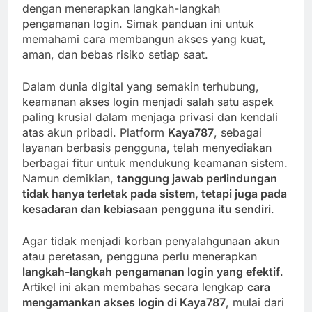
dengan menerapkan langkah-langkah
pengamanan login. Simak panduan ini untuk
memahami cara membangun akses yang kuat,
aman, dan bebas risiko setiap saat.
Dalam dunia digital yang semakin terhubung,
keamanan akses login menjadi salah satu aspek
paling krusial dalam menjaga privasi dan kendali
atas akun pribadi. Platform
Kaya787
, sebagai
layanan berbasis pengguna, telah menyediakan
berbagai fitur untuk mendukung keamanan sistem.
Namun demikian,
tanggung jawab perlindungan
tidak hanya terletak pada sistem, tetapi juga pada
kesadaran dan kebiasaan pengguna itu sendiri
.
Agar tidak menjadi korban penyalahgunaan akun
atau peretasan, pengguna perlu menerapkan
langkah-langkah pengamanan login yang efektif
.
Artikel ini akan membahas secara lengkap
cara
mengamankan akses login di Kaya787
, mulai dari