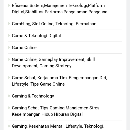
Efisiensi Sistem,Manajemen Teknologi,Platform
Digital,Stabilitas Performa,Pengalaman Pengguna
Gambling, Slot Online, Teknologi Permainan
Game & Teknologi Digital
Game Online
Game Online, Gameplay Improvement, Skill
Development, Gaming Strategy
Game Sehat, Kerjasama Tim, Pengembangan Diri,
Lifestyle, Tips Game Online
Gaming & Technology
Gaming Sehat Tips Gaming Manajemen Stres
Keseimbangan Hidup Hiburan Digital
Gaming, Kesehatan Mental, Lifestyle, Teknologi,