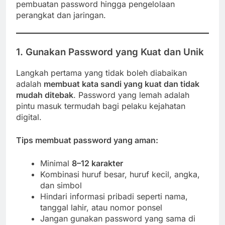
pembuatan password hingga pengelolaan
perangkat dan jaringan.
1. Gunakan Password yang Kuat dan Unik
Langkah pertama yang tidak boleh diabaikan
adalah
membuat kata sandi yang kuat dan tidak
mudah ditebak
. Password yang lemah adalah
pintu masuk termudah bagi pelaku kejahatan
digital.
Tips membuat password yang aman:
Minimal
8–12 karakter
Kombinasi huruf besar, huruf kecil, angka,
dan simbol
Hindari informasi pribadi seperti nama,
tanggal lahir, atau nomor ponsel
Jangan gunakan password yang sama di