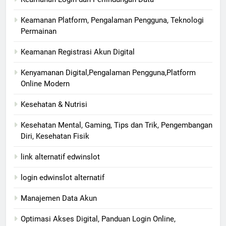
Keamanan Platform, Pengalaman Pengguna, Teknologi
Permainan
Keamanan Registrasi Akun Digital
Kenyamanan Digital,Pengalaman Pengguna,Platform
Online Modern
Kesehatan & Nutrisi
Kesehatan Mental, Gaming, Tips dan Trik, Pengembangan
Diri, Kesehatan Fisik
link alternatif edwinslot
login edwinslot alternatif
Manajemen Data Akun
Optimasi Akses Digital, Panduan Login Online,