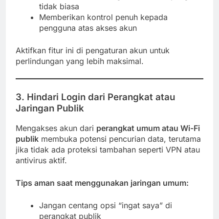
tidak biasa
Memberikan kontrol penuh kepada
pengguna atas akses akun
Aktifkan fitur ini di pengaturan akun untuk
perlindungan yang lebih maksimal.
3. Hindari Login dari Perangkat atau
Jaringan Publik
Mengakses akun dari
perangkat umum atau Wi-Fi
publik
membuka potensi pencurian data, terutama
jika tidak ada proteksi tambahan seperti VPN atau
antivirus aktif.
Tips aman saat menggunakan jaringan umum:
Jangan centang opsi “ingat saya” di
perangkat publik