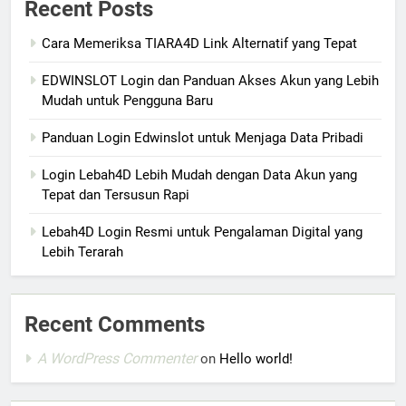
Recent Posts
Cara Memeriksa TIARA4D Link Alternatif yang Tepat
EDWINSLOT Login dan Panduan Akses Akun yang Lebih
Mudah untuk Pengguna Baru
Panduan Login Edwinslot untuk Menjaga Data Pribadi
Login Lebah4D Lebih Mudah dengan Data Akun yang
Tepat dan Tersusun Rapi
Lebah4D Login Resmi untuk Pengalaman Digital yang
Lebih Terarah
Recent Comments
A WordPress Commenter
on
Hello world!