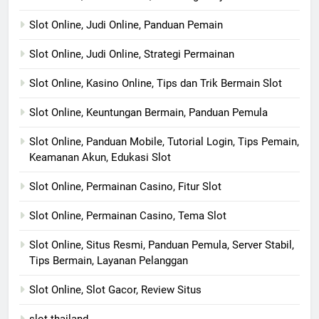
Slot Online, Judi Online, Panduan Pemain
Slot Online, Judi Online, Strategi Permainan
Slot Online, Kasino Online, Tips dan Trik Bermain Slot
Slot Online, Keuntungan Bermain, Panduan Pemula
Slot Online, Panduan Mobile, Tutorial Login, Tips Pemain,
Keamanan Akun, Edukasi Slot
Slot Online, Permainan Casino, Fitur Slot
Slot Online, Permainan Casino, Tema Slot
Slot Online, Situs Resmi, Panduan Pemula, Server Stabil,
Tips Bermain, Layanan Pelanggan
Slot Online, Slot Gacor, Review Situs
slot thailand