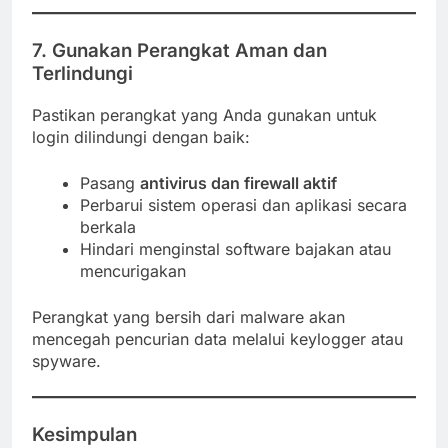
7. Gunakan Perangkat Aman dan
Terlindungi
Pastikan perangkat yang Anda gunakan untuk
login dilindungi dengan baik:
Pasang
antivirus dan firewall aktif
Perbarui sistem operasi dan aplikasi secara
berkala
Hindari menginstal software bajakan atau
mencurigakan
Perangkat yang bersih dari malware akan
mencegah pencurian data melalui keylogger atau
spyware.
Kesimpulan