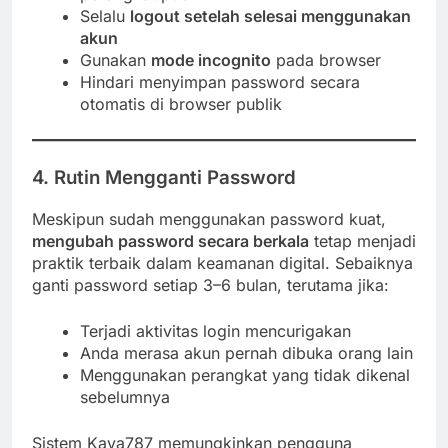
Selalu
logout setelah selesai menggunakan
akun
Gunakan
mode incognito
pada browser
Hindari menyimpan password secara
otomatis di browser publik
4. Rutin Mengganti Password
Meskipun sudah menggunakan password kuat,
mengubah password secara berkala
tetap menjadi
praktik terbaik dalam keamanan digital. Sebaiknya
ganti password setiap 3–6 bulan, terutama jika:
Terjadi aktivitas login mencurigakan
Anda merasa akun pernah dibuka orang lain
Menggunakan perangkat yang tidak dikenal
sebelumnya
Sistem Kaya787 memungkinkan pengguna