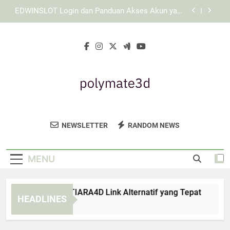
Skip
Panduan Login Edwinslot untuk Menjaga Data
to
Pribadi
content
Login Lebah4D Lebih Mudah dengan Data Akun
yang Tepat dan Tersusun Rapi
Cara Memeriksa TIARA4D Link Alternatif yang
Tepat
EDWINSLOT Login dan Panduan Akses Akun yang
Lebih Mudah untuk Pengguna Baru
Panduan Login Edwinslot untuk Menjaga Data
Pribadi
Polymate 3D
Dapatkan Solusi Cetak 3D Berkualitas
Login Lebah4D Lebih Mudah dengan Data Akun
NEWSLETTER
RANDOM NEWS
yang Tepat dan Tersusun Rapi
Tinggi Dari Polymate 3D. Teknologi Inovatif
Untuk Kebutuhan Industri Anda.
MENU
ra Memeriksa TIARA4D Link Alternatif yang Tepat
EDWI
HEADLINES
Weeks Ago
1 Mon