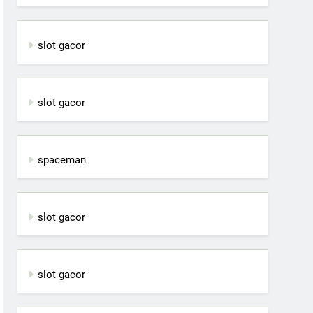
slot gacor
slot gacor
spaceman
slot gacor
slot gacor