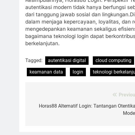
Kesimpulannya, Horas88 Login: Perspektif 
autentikasi modern tidak hanya berfungsi se
dari tanggung jawab sosial dan lingkungan.Di 
dalam menjaga kepercayaan, loyalitas, dan r
mengedepankan keamanan sekaligus efisiens
bagaimana teknologi login dapat berkontribus
berkelanjutan.
Tagged:
autentikasi digital
cloud computing
keamanan data
login
teknologi berkelanj
Previou
Post
navigation
Horas88 Alternatif Login: Tantangan Otentika
Mode