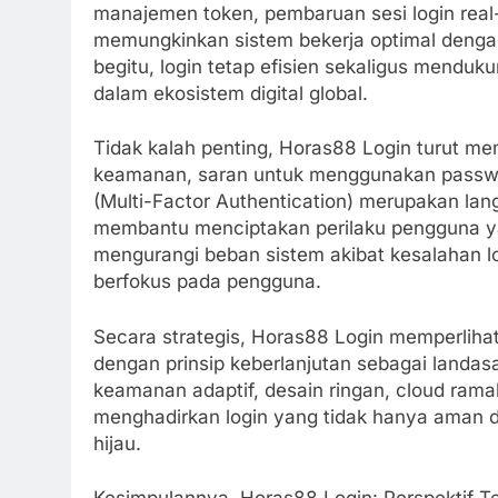
manajemen token, pembaruan sesi login real-
memungkinkan sistem bekerja optimal denga
begitu, login tetap efisien sekaligus mendu
dalam ekosistem digital global.
Tidak kalah penting, Horas88 Login turut m
keamanan, saran untuk menggunakan passwo
(Multi-Factor Authentication) merupakan langk
membantu menciptakan perilaku pengguna ya
mengurangi beban sistem akibat kesalahan lo
berfokus pada pengguna.
Secara strategis, Horas88 Login memperliha
dengan prinsip keberlanjutan sebagai landa
keamanan adaptif, desain ringan, cloud rama
menghadirkan login yang tidak hanya aman da
hijau.