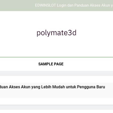
EDWINSLOT Login dan Panduan Akses Akun ya
Panduan Login
Login Lebah4D Lebih Mudah dengan Da
Cara Memerik
ymate 3D
EDWINSLOT Login dan Panduan Akses Akun ya
olusi Cetak 3D Berkualitas Tinggi Dari Polymate 3D. Teknologi
Panduan Login
SAMPLE PAGE
Login Lebah4D Lebih Mudah dengan Da
Akun yang Lebih Mudah untuk Pengguna Baru
Panduan L
2 Months A