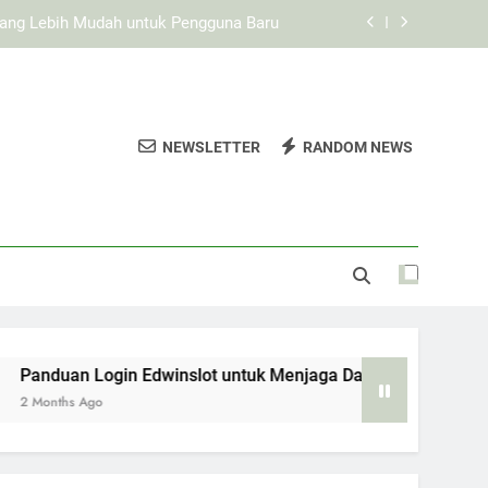
ng Lebih Mudah untuk Pengguna Baru
 Edwinslot untuk Menjaga Data Pribadi
ta Akun yang Tepat dan Tersusun Rapi
NEWSLETTER
RANDOM NEWS
sa TIARA4D Link Alternatif yang Tepat
ng Lebih Mudah untuk Pengguna Baru
 Inovatif Untuk Kebutuhan Industri Anda.
 Edwinslot untuk Menjaga Data Pribadi
ta Akun yang Tepat dan Tersusun Rapi
ogin Edwinslot untuk Menjaga Data Pribadi
Login Leba
go
2 Months Ago