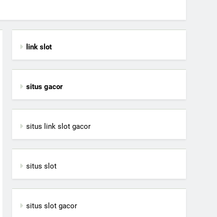
link slot
situs gacor
situs link slot gacor
situs slot
situs slot gacor