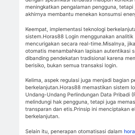
meningkatkan pengalaman pengguna, tetapi
akhirnya membantu menekan konsumsi energi
Keempat, implementasi teknologi berkelanj
sistem.Horas88 Login menggunakan analitik p
mencurigakan secara real-time.Misalnya, jika
otomatis menambahkan lapisan autentikasi sep
dibanding pendekatan tradisional karena me
berisiko, bukan semua transaksi login.
Kelima, aspek regulasi juga menjadi bagian p
berkelanjutan.Horas88 memastikan sistem lo
Undang-Undang Perlindungan Data Pribadi (P
melindungi hak pengguna, tetapi juga memas
transparan dan etis.Prinsip ini menciptakan 
berkelanjutan.
Selain itu, penerapan otomatisasi dalam
hora