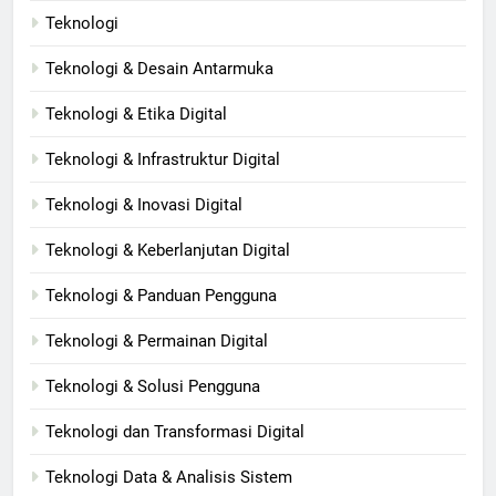
Teknologi
Teknologi & Desain Antarmuka
Teknologi & Etika Digital
Teknologi & Infrastruktur Digital
Teknologi & Inovasi Digital
Teknologi & Keberlanjutan Digital
Teknologi & Panduan Pengguna
Teknologi & Permainan Digital
Teknologi & Solusi Pengguna
Teknologi dan Transformasi Digital
Teknologi Data & Analisis Sistem