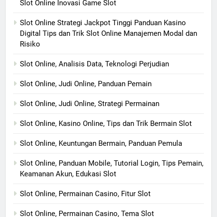
Slot Online Inovasi Game Slot
Slot Online Strategi Jackpot Tinggi Panduan Kasino
Digital Tips dan Trik Slot Online Manajemen Modal dan
Risiko
Slot Online, Analisis Data, Teknologi Perjudian
Slot Online, Judi Online, Panduan Pemain
Slot Online, Judi Online, Strategi Permainan
Slot Online, Kasino Online, Tips dan Trik Bermain Slot
Slot Online, Keuntungan Bermain, Panduan Pemula
Slot Online, Panduan Mobile, Tutorial Login, Tips Pemain,
Keamanan Akun, Edukasi Slot
Slot Online, Permainan Casino, Fitur Slot
Slot Online, Permainan Casino, Tema Slot