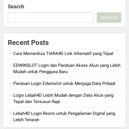
Search
SEARCH
Recent Posts
Cara Memeriksa TIARA4D Link Alternatif yang Tepat
EDWINSLOT Login dan Panduan Akses Akun yang Lebih
Mudah untuk Pengguna Baru
Panduan Login Edwinslot untuk Menjaga Data Pribadi
Login Lebah4D Lebih Mudah dengan Data Akun yang
Tepat dan Tersusun Rapi
Lebah4D Login Resmi untuk Pengalaman Digital yang
Lebih Terarah