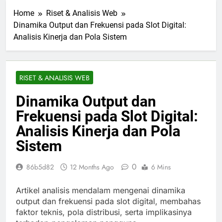
Home
Riset & Analisis Web
Dinamika Output dan Frekuensi pada Slot Digital:
Analisis Kinerja dan Pola Sistem
RISET & ANALISIS WEB
Dinamika Output dan
Frekuensi pada Slot Digital:
Analisis Kinerja dan Pola
Sistem
0
86b5d82
12 Months Ago
6 Mins
Artikel analisis mendalam mengenai dinamika
output dan frekuensi pada slot digital, membahas
faktor teknis, pola distribusi, serta implikasinya