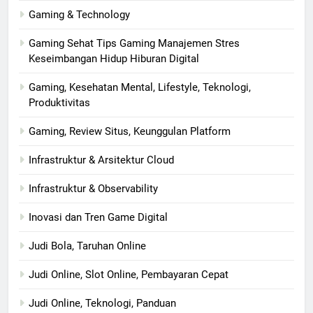
Gaming & Technology
Gaming Sehat Tips Gaming Manajemen Stres
Keseimbangan Hidup Hiburan Digital
Gaming, Kesehatan Mental, Lifestyle, Teknologi,
Produktivitas
Gaming, Review Situs, Keunggulan Platform
Infrastruktur & Arsitektur Cloud
Infrastruktur & Observability
Inovasi dan Tren Game Digital
Judi Bola, Taruhan Online
Judi Online, Slot Online, Pembayaran Cepat
Judi Online, Teknologi, Panduan