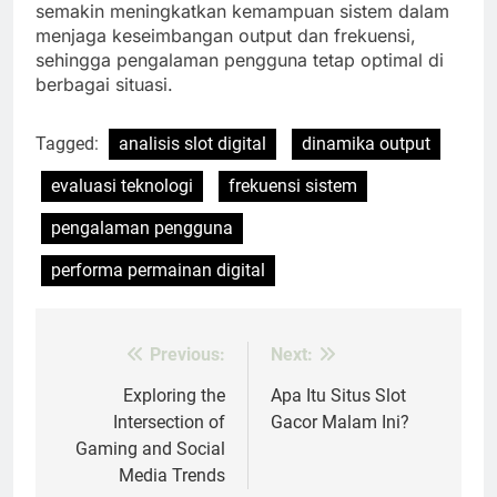
semakin meningkatkan kemampuan sistem dalam
menjaga keseimbangan output dan frekuensi,
sehingga pengalaman pengguna tetap optimal di
berbagai situasi.
Tagged:
analisis slot digital
dinamika output
evaluasi teknologi
frekuensi sistem
pengalaman pengguna
performa permainan digital
Previous:
Next:
Post
navigation
Exploring the
Apa Itu Situs Slot
Intersection of
Gacor Malam Ini?
Gaming and Social
Media Trends