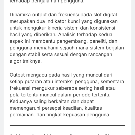
terhadap pengalaman pengguna.
Dinamika output dan frekuensi pada slot digital
merupakan dua indikator kunci yang digunakan
untuk mengukur kinerja sistem dan konsistensi
hasil yang diberikan. Analisis terhadap kedua
aspek ini membantu pengembang, peneliti, dan
pengguna memahami sejauh mana sistem berjalan
dengan stabil serta sesuai dengan rancangan
algoritmiknya.
Output mengacu pada hasil yang muncul dari
setiap putaran atau interaksi pengguna, sementara
frekuensi mengukur seberapa sering hasil atau
pola tertentu muncul dalam periode tertentu.
Keduanya saling berkaitan dan dapat
memengaruhi persepsi keadilan, kualitas
permainan, dan tingkat kepuasan pengguna.