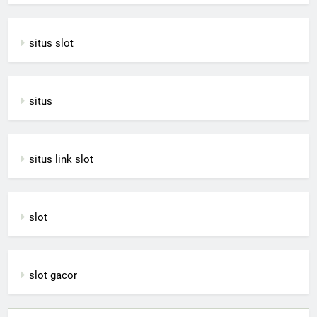
situs slot
situs
situs link slot
slot
slot gacor