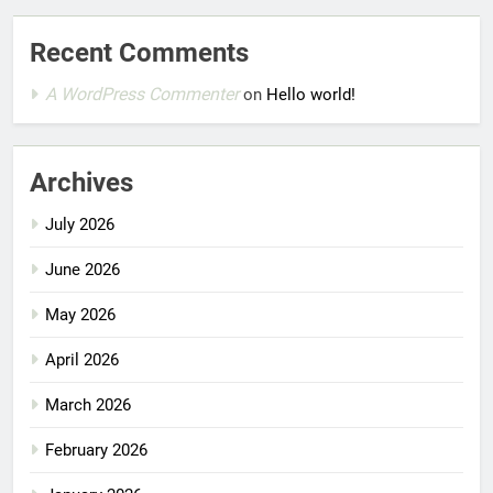
Recent Comments
A WordPress Commenter
on
Hello world!
Archives
July 2026
June 2026
May 2026
April 2026
March 2026
February 2026