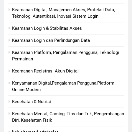
Keamanan Digital, Manajemen Akses, Proteksi Data,
Teknologi Autentikasi, Inovasi Sistem Login
Keamanan Login & Stabilitas Akses
Keamanan Login dan Perlindungan Data
Keamanan Platform, Pengalaman Pengguna, Teknologi
Permainan
Keamanan Registrasi Akun Digital
Kenyamanan Digital,Pengalaman Pengguna,Platform
Online Modern
Kesehatan & Nutrisi
Kesehatan Mental, Gaming, Tips dan Trik, Pengembangan
Diri, Kesehatan Fisik