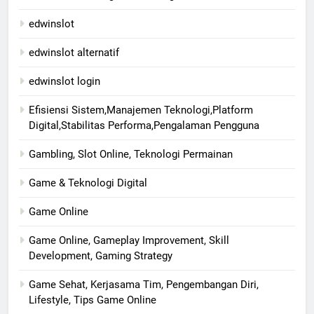
edwinslot
edwinslot alternatif
edwinslot login
Efisiensi Sistem,Manajemen Teknologi,Platform
Digital,Stabilitas Performa,Pengalaman Pengguna
Gambling, Slot Online, Teknologi Permainan
Game & Teknologi Digital
Game Online
Game Online, Gameplay Improvement, Skill
Development, Gaming Strategy
Game Sehat, Kerjasama Tim, Pengembangan Diri,
Lifestyle, Tips Game Online