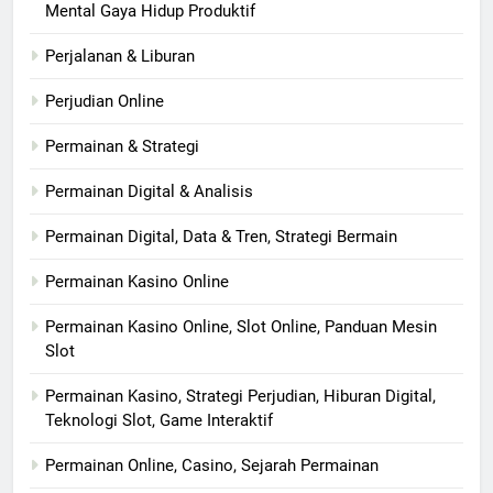
Mental Gaya Hidup Produktif
Perjalanan & Liburan
Perjudian Online
Permainan & Strategi
Permainan Digital & Analisis
Permainan Digital, Data & Tren, Strategi Bermain
Permainan Kasino Online
Permainan Kasino Online, Slot Online, Panduan Mesin
Slot
Permainan Kasino, Strategi Perjudian, Hiburan Digital,
Teknologi Slot, Game Interaktif
Permainan Online, Casino, Sejarah Permainan