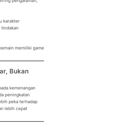
eiring pengalaman,
 karakter
 tindakan
a pemain memiliki game
jar, Bukan
s pada kemenangan
ada peningkatan
ebih peka terhadap
an lebih cepat