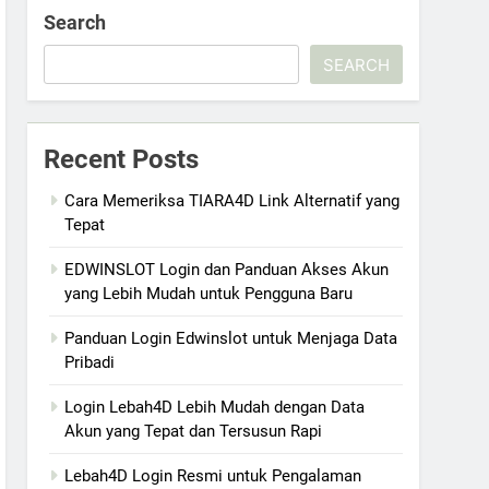
Search
SEARCH
Recent Posts
Cara Memeriksa TIARA4D Link Alternatif yang
Tepat
EDWINSLOT Login dan Panduan Akses Akun
yang Lebih Mudah untuk Pengguna Baru
Panduan Login Edwinslot untuk Menjaga Data
Pribadi
Login Lebah4D Lebih Mudah dengan Data
Akun yang Tepat dan Tersusun Rapi
Lebah4D Login Resmi untuk Pengalaman