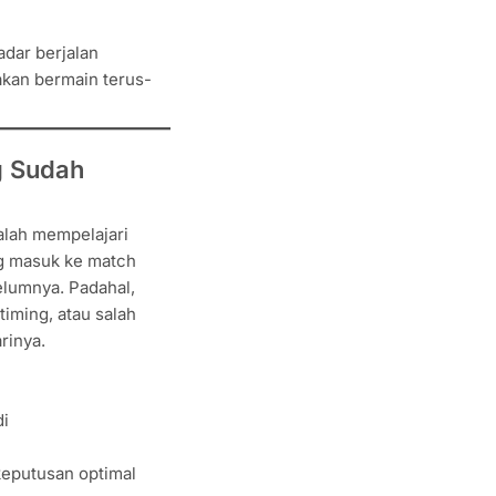
adar berjalan
akan bermain terus-
g Sudah
alah mempelajari
ng masuk ke match
elumnya. Padahal,
iming, atau salah
rinya.
di
eputusan optimal