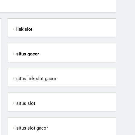
link slot
situs gacor
situs link slot gacor
situs slot
situs slot gacor