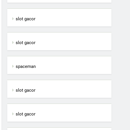
slot gacor
slot gacor
spaceman
slot gacor
slot gacor