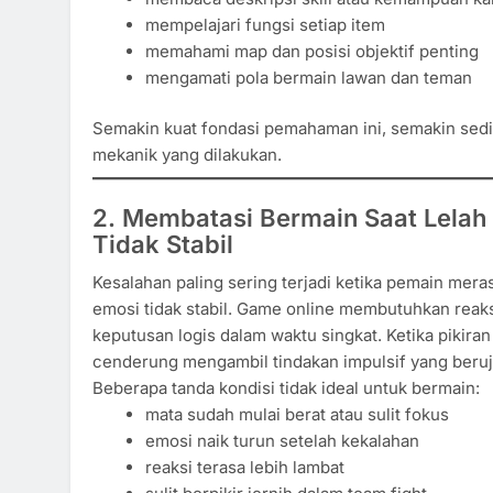
mempelajari fungsi setiap item
memahami map dan posisi objektif penting
mengamati pola bermain lawan dan teman
Semakin kuat fondasi pemahaman ini, semakin sedi
mekanik yang dilakukan.
2. Membatasi Bermain Saat Lelah
Tidak Stabil
Kesalahan paling sering terjadi ketika pemain merasa
emosi tidak stabil. Game online membutuhkan reak
keputusan logis dalam waktu singkat. Ketika pikiran
cenderung mengambil tindakan impulsif yang beruj
Beberapa tanda kondisi tidak ideal untuk bermain:
mata sudah mulai berat atau sulit fokus
emosi naik turun setelah kekalahan
reaksi terasa lebih lambat