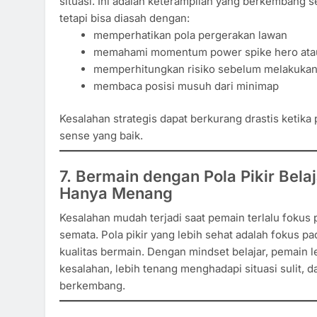
situasi. Ini adalah keterampilan yang berkembang s
tetapi bisa diasah dengan:
memperhatikan pola pergerakan lawan
memahami momentum power spike hero atau
memperhitungkan risiko sebelum melakukan
membaca posisi musuh dari minimap
Kesalahan strategis dapat berkurang drastis ketik
sense yang baik.
7. Bermain dengan Pola Pikir Bela
Hanya Menang
Kesalahan mudah terjadi saat pemain terlalu foku
semata. Pola pikir yang lebih sehat adalah fokus p
kualitas bermain. Dengan mindset belajar, pemain l
kesalahan, lebih tenang menghadapi situasi sulit, d
berkembang.