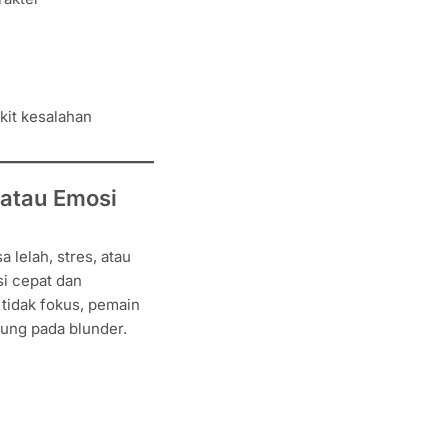
kit kesalahan
 atau Emosi
 lelah, stres, atau
si cepat dan
 tidak fokus, pemain
ung pada blunder.