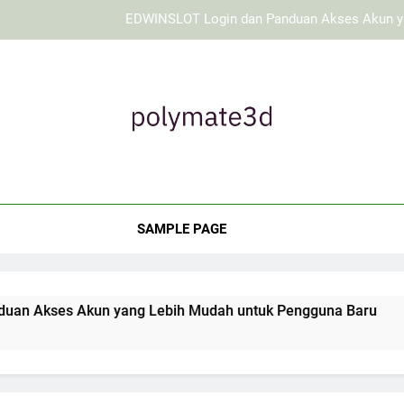
EDWINSLOT Login dan Panduan Akses Akun ya
Panduan Login
Login Lebah4D Lebih Mudah dengan Da
Cara Memerik
ymate 3D
EDWINSLOT Login dan Panduan Akses Akun ya
olusi Cetak 3D Berkualitas Tinggi Dari Polymate 3D. Teknologi
Panduan Login
SAMPLE PAGE
Login Lebah4D Lebih Mudah dengan Da
Akun yang Lebih Mudah untuk Pengguna Baru
Panduan 
2 Months A