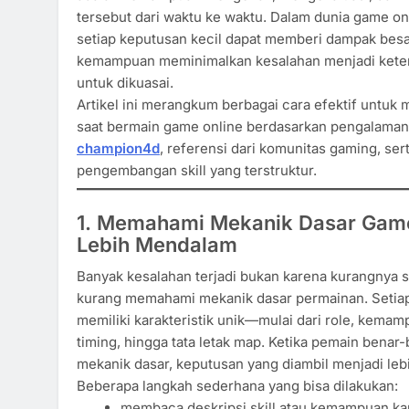
tersebut dari waktu ke waktu. Dalam dunia game onl
setiap keputusan kecil dapat memberi dampak bes
kemampuan meminimalkan kesalahan menjadi keter
untuk dikuasai.
Artikel ini merangkum berbagai cara efektif untuk
saat bermain game online berdasarkan pengalama
champion4d
, referensi dari komunitas gaming, sert
pengembangan skill yang terstruktur.
1. Memahami Mekanik Dasar Gam
Lebih Mendalam
Banyak kesalahan terjadi bukan karena kurangnya ski
kurang memahami mekanik dasar permainan. Setia
memiliki karakteristik unik—mulai dari role, kemamp
timing, hingga tata letak map. Ketika pemain bena
mekanik dasar, keputusan yang diambil menjadi lebi
Beberapa langkah sederhana yang bisa dilakukan:
membaca deskripsi skill atau kemampuan ka