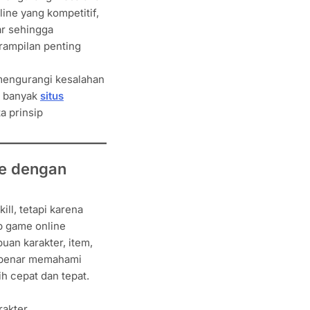
ine yang kompetitif,
ar sehingga
ampilan penting
 mengurangi kesalahan
n banyak
situs
a prinsip
e dengan
ll, tetapi karena
p game online
uan karakter, item,
r-benar memahami
h cepat dan tepat.
rakter