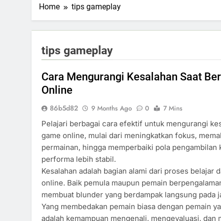
Home
tips gameplay
tips gameplay
Cara Mengurangi Kesalahan Saat B
Online
86b5d82
9 Months Ago
0
7 Mins
Pelajari berbagai cara efektif untuk mengurangi ke
game online, mulai dari meningkatkan fokus, mem
permainan, hingga memperbaiki pola pengambilan 
performa lebih stabil.
Kesalahan adalah bagian alami dari proses belajar
online. Baik pemula maupun pemain berpengalaman
membuat blunder yang berdampak langsung pada j
Yang membedakan pemain biasa dengan pemain ya
adalah kemampuan mengenali, mengevaluasi, dan 