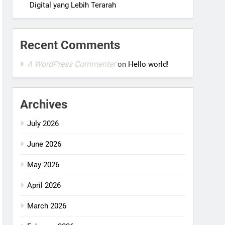
Digital yang Lebih Terarah
Recent Comments
A WordPress Commenter
on
Hello world!
Archives
July 2026
June 2026
May 2026
April 2026
March 2026