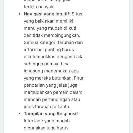
terlalu banyak.
Navigasi yang Intuitif
: Situs
yang baik akan memiliki
menu yang mudah diikuti
dan tidak membingungkan.
Semua kategori taruhan dan
informasi penting harus
dikelompokkan dengan baik
sehingga pemain bisa
langsung menemukan apa
yang mereka butuhkan. Fitur
pencarian yang jelas juga
memudahkan pemain dalam
mencari pertandingan atau
jenis taruhan tertentu.
Tampilan yang Responsif
:
Interface yang mudah
digunakan juga harus