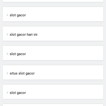
slot gacor
slot gacor hari ini
slot gacor
situs slot gacor
slot gacor