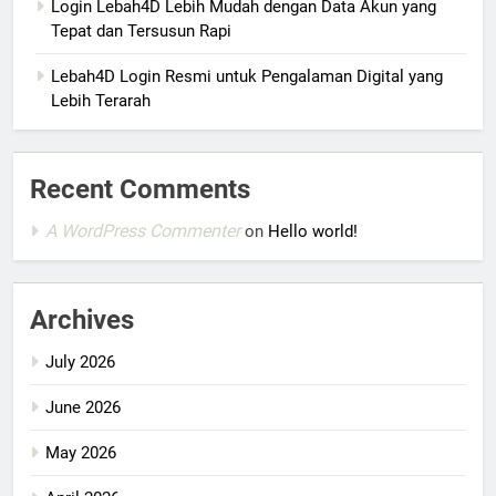
Login Lebah4D Lebih Mudah dengan Data Akun yang
Tepat dan Tersusun Rapi
Lebah4D Login Resmi untuk Pengalaman Digital yang
Lebih Terarah
Recent Comments
A WordPress Commenter
on
Hello world!
Archives
July 2026
June 2026
May 2026