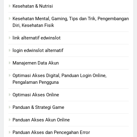
Kesehatan & Nutrisi
Kesehatan Mental, Gaming, Tips dan Trik, Pengembangan
Diri, Kesehatan Fisik
link alternatif edwinslot
login edwinslot alternatif
Manajemen Data Akun
Optimasi Akses Digital, Panduan Login Online,
Pengalaman Pengguna
Optimasi Akses Online
Panduan & Strategi Game
Panduan Akses Akun Online
Panduan Akses dan Pencegahan Error