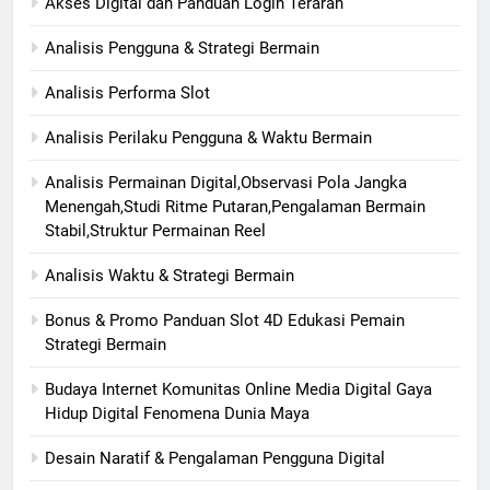
Akses Digital dan Panduan Login Terarah
Analisis Pengguna & Strategi Bermain
Analisis Performa Slot
Analisis Perilaku Pengguna & Waktu Bermain
Analisis Permainan Digital,Observasi Pola Jangka
Menengah,Studi Ritme Putaran,Pengalaman Bermain
Stabil,Struktur Permainan Reel
Analisis Waktu & Strategi Bermain
Bonus & Promo Panduan Slot 4D Edukasi Pemain
Strategi Bermain
Budaya Internet Komunitas Online Media Digital Gaya
Hidup Digital Fenomena Dunia Maya
Desain Naratif & Pengalaman Pengguna Digital