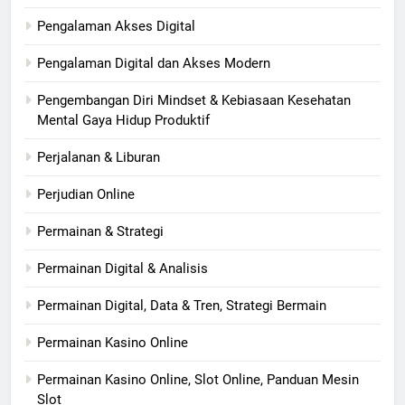
Pengalaman Akses Digital
Pengalaman Digital dan Akses Modern
Pengembangan Diri Mindset & Kebiasaan Kesehatan
Mental Gaya Hidup Produktif
Perjalanan & Liburan
Perjudian Online
Permainan & Strategi
Permainan Digital & Analisis
Permainan Digital, Data & Tren, Strategi Bermain
Permainan Kasino Online
Permainan Kasino Online, Slot Online, Panduan Mesin
Slot