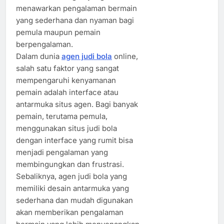
menawarkan pengalaman bermain
yang sederhana dan nyaman bagi
pemula maupun pemain
berpengalaman.
Dalam dunia
agen judi bola
online,
salah satu faktor yang sangat
mempengaruhi kenyamanan
pemain adalah interface atau
antarmuka situs agen. Bagi banyak
pemain, terutama pemula,
menggunakan situs judi bola
dengan interface yang rumit bisa
menjadi pengalaman yang
membingungkan dan frustrasi.
Sebaliknya, agen judi bola yang
memiliki desain antarmuka yang
sederhana dan mudah digunakan
akan memberikan pengalaman