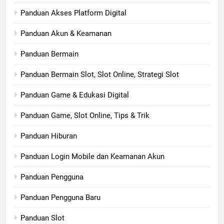
Panduan Akses Platform Digital
Panduan Akun & Keamanan
Panduan Bermain
Panduan Bermain Slot, Slot Online, Strategi Slot
Panduan Game & Edukasi Digital
Panduan Game, Slot Online, Tips & Trik
Panduan Hiburan
Panduan Login Mobile dan Keamanan Akun
Panduan Pengguna
Panduan Pengguna Baru
Panduan Slot