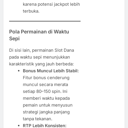
karena potensi jackpot lebih
terbuka.
Pola Permainan di Waktu
Sepi
Di sisi lain, permainan Slot Dana
pada waktu sepi menunjukkan
karakteristik yang jauh berbeda:
Bonus Muncul Lebih Stabil:
Fitur bonus cenderung
muncul secara merata
setiap 80–150 spin. Ini
memberi waktu kepada
pemain untuk menyusun
strategi jangka panjang
tanpa tekanan.
RTP Lebih Konsisten: