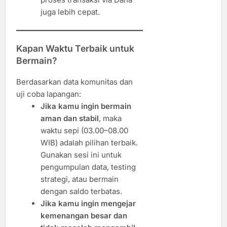
juga lebih cepat.
Kapan Waktu Terbaik untuk
Bermain?
Berdasarkan data komunitas dan
uji coba lapangan:
Jika kamu ingin bermain
aman dan stabil
, maka
waktu sepi (03.00–08.00
WIB) adalah pilihan terbaik.
Gunakan sesi ini untuk
pengumpulan data, testing
strategi, atau bermain
dengan saldo terbatas.
Jika kamu ingin mengejar
kemenangan besar dan