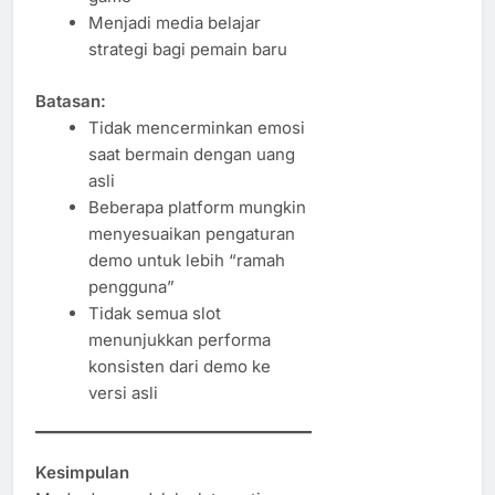
Menjadi media belajar
strategi bagi pemain baru
Batasan:
Tidak mencerminkan emosi
saat bermain dengan uang
asli
Beberapa platform mungkin
menyesuaikan pengaturan
demo untuk lebih “ramah
pengguna”
Tidak semua slot
menunjukkan performa
konsisten dari demo ke
versi asli
Kesimpulan