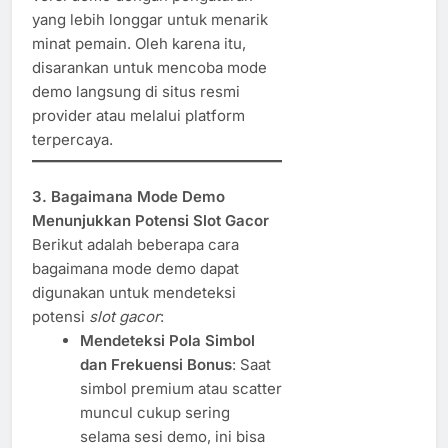
yang lebih longgar untuk menarik
minat pemain. Oleh karena itu,
disarankan untuk mencoba mode
demo langsung di situs resmi
provider atau melalui platform
terpercaya.
3. Bagaimana Mode Demo
Menunjukkan Potensi Slot Gacor
Berikut adalah beberapa cara
bagaimana mode demo dapat
digunakan untuk mendeteksi
potensi
slot gacor
:
Mendeteksi Pola Simbol
dan Frekuensi Bonus
: Saat
simbol premium atau scatter
muncul cukup sering
selama sesi demo, ini bisa