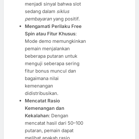
menjadi sinyal bahwa slot
sedang dalam
siklus
pembayaran
yang positif.
Mengamati Perilaku Free
Spin atau Fitur Khusus
:
Mode demo memungkinkan
pemain menjalankan
beberapa putaran untuk
menguji seberapa sering
fitur bonus muncul dan
bagaimana nilai
kemenangan
didistribusikan.
Mencatat Rasio
Kemenangan dan
Kekalahan
: Dengan
mencatat hasil dari 50–100
putaran, pemain dapat
melihat apakah rasio