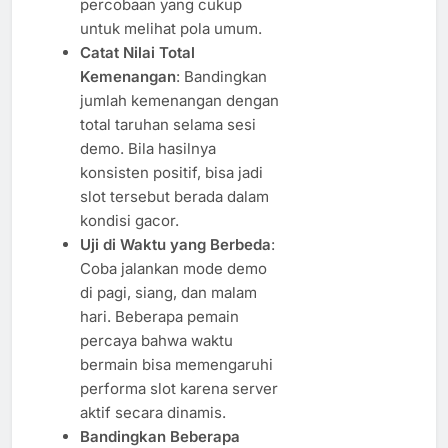
percobaan yang cukup
untuk melihat pola umum.
Catat Nilai Total
Kemenangan
: Bandingkan
jumlah kemenangan dengan
total taruhan selama sesi
demo. Bila hasilnya
konsisten positif, bisa jadi
slot tersebut berada dalam
kondisi gacor.
Uji di Waktu yang Berbeda
:
Coba jalankan mode demo
di pagi, siang, dan malam
hari. Beberapa pemain
percaya bahwa waktu
bermain bisa memengaruhi
performa slot karena server
aktif secara dinamis.
Bandingkan Beberapa