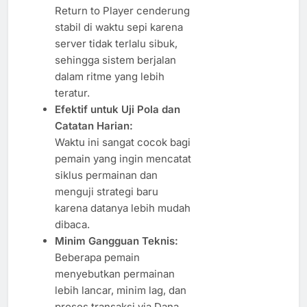
Return to Player cenderung
stabil di waktu sepi karena
server tidak terlalu sibuk,
sehingga sistem berjalan
dalam ritme yang lebih
teratur.
Efektif untuk Uji Pola dan
Catatan Harian:
Waktu ini sangat cocok bagi
pemain yang ingin mencatat
siklus permainan dan
menguji strategi baru
karena datanya lebih mudah
dibaca.
Minim Gangguan Teknis:
Beberapa pemain
menyebutkan permainan
lebih lancar, minim lag, dan
proses transaksi via Dana