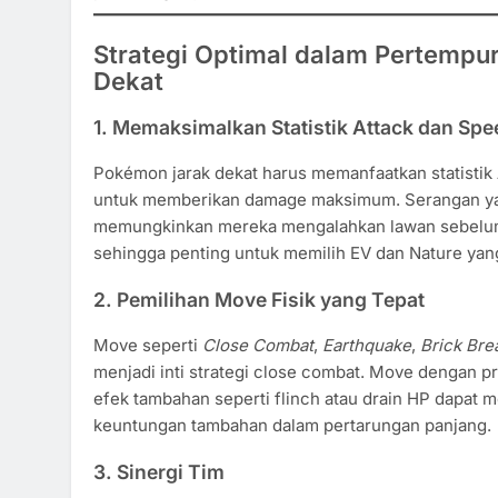
Strategi Optimal dalam Pertempu
Dekat
1. Memaksimalkan Statistik Attack dan Spe
Pokémon jarak dekat harus memanfaatkan statistik
untuk memberikan damage maksimum. Serangan ya
memungkinkan mereka mengalahkan lawan sebelum
sehingga penting untuk memilih EV dan Nature ya
2. Pemilihan Move Fisik yang Tepat
Move seperti
Close Combat
,
Earthquake
,
Brick Bre
menjadi inti strategi close combat. Move dengan pri
efek tambahan seperti flinch atau drain HP dapat 
keuntungan tambahan dalam pertarungan panjang.
3. Sinergi Tim