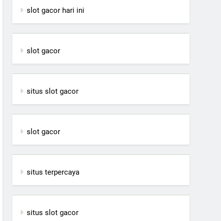
slot gacor hari ini
slot gacor
situs slot gacor
slot gacor
situs terpercaya
situs slot gacor