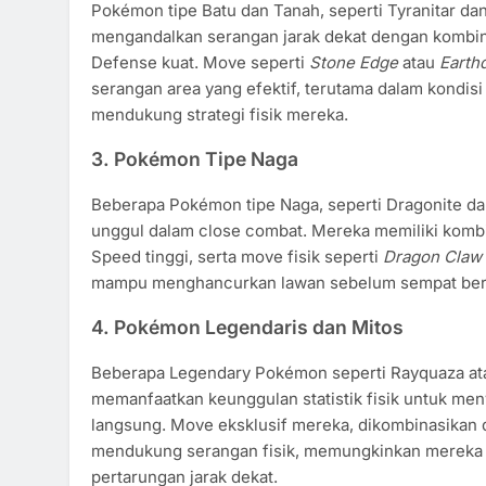
Pokémon tipe Batu dan Tanah, seperti Tyranitar da
mengandalkan serangan jarak dekat dengan kombina
Defense kuat. Move seperti
Stone Edge
atau
Earth
serangan area yang efektif, terutama dalam kondis
mendukung strategi fisik mereka.
3. Pokémon Tipe Naga
Beberapa Pokémon tipe Naga, seperti Dragonite d
unggul dalam close combat. Mereka memiliki kombi
Speed tinggi, serta move fisik seperti
Dragon Claw
mampu menghancurkan lawan sebelum sempat ber
4. Pokémon Legendaris dan Mitos
Beberapa Legendary Pokémon seperti Rayquaza at
memanfaatkan keunggulan statistik fisik untuk me
langsung. Move eksklusif mereka, dikombinasikan 
mendukung serangan fisik, memungkinkan mereka
pertarungan jarak dekat.