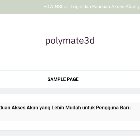
EDWINSLOT Login dan Panduan Akses Akun ya
Panduan Login
Login Lebah4D Lebih Mudah dengan Da
Cara Memerik
ymate 3D
EDWINSLOT Login dan Panduan Akses Akun ya
olusi Cetak 3D Berkualitas Tinggi Dari Polymate 3D. Teknologi
Panduan Login
SAMPLE PAGE
Login Lebah4D Lebih Mudah dengan Da
Akun yang Lebih Mudah untuk Pengguna Baru
Panduan 
2 Months A