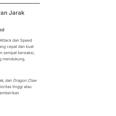
ran Jarak
ed
 Attack dan Speed
ng cepat dan kuat
 sempat bereaksi,
ng mendukung.
ak
, dan
Dragon Claw
oritas tinggi atau
memberikan