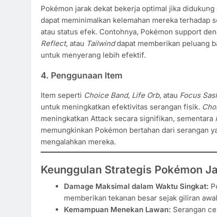
Pokémon jarak dekat bekerja optimal jika didukung 
dapat meminimalkan kelemahan mereka terhadap se
atau status efek. Contohnya, Pokémon support de
Reflect
, atau
Tailwind
dapat memberikan peluang ba
untuk menyerang lebih efektif.
4. Penggunaan Item
Item seperti
Choice Band
,
Life Orb
, atau
Focus Sas
untuk meningkatkan efektivitas serangan fisik.
Cho
meningkatkan Attack secara signifikan, sementara
memungkinkan Pokémon bertahan dari serangan y
mengalahkan mereka.
Keunggulan Strategis Pokémon J
Damage Maksimal dalam Waktu Singkat:
Po
memberikan tekanan besar sejak giliran awal
Kemampuan Menekan Lawan:
Serangan ce