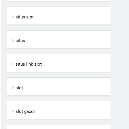
situs slot
situs
situs link slot
slot
slot gacor