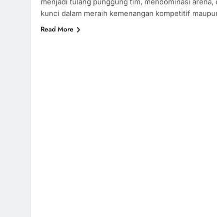
menjadi tulang punggung tim, mendominasi arena, 
kunci dalam meraih kemenangan kompetitif maupun
Read More