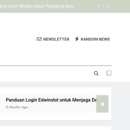
ng Lebih Mudah untuk Pengguna Baru
 Edwinslot untuk Menjaga Data Pribadi
ta Akun yang Tepat dan Tersusun Rapi
NEWSLETTER
RANDOM NEWS
sa TIARA4D Link Alternatif yang Tepat
ng Lebih Mudah untuk Pengguna Baru
 Inovatif Untuk Kebutuhan Industri Anda.
 Edwinslot untuk Menjaga Data Pribadi
ta Akun yang Tepat dan Tersusun Rapi
Login Edwinslot untuk Menjaga Data Pribadi
Login Leba
go
2 Months Ago