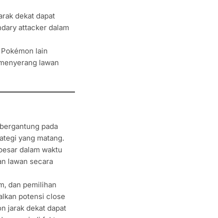
rak dekat dapat
dary attacker dalam
 Pokémon lain
 menyerang lawan
 bergantung pada
trategi yang matang.
esar dalam waktu
an lawan secara
m, dan pemilihan
lkan potensi close
 jarak dekat dapat