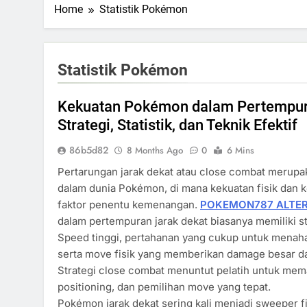
Home
Statistik Pokémon
Statistik Pokémon
Kekuatan Pokémon dalam Pertempura
Strategi, Statistik, dan Teknik Efektif
86b5d82
8 Months Ago
0
6 Mins
Pertarungan jarak dekat atau close combat merupa
dalam dunia Pokémon, di mana kekuatan fisik dan 
faktor penentu kemenangan.
POKEMON787 ALTER
dalam pertempuran jarak dekat biasanya memiliki st
Speed tinggi, pertahanan yang cukup untuk menah
serta move fisik yang memberikan damage besar da
Strategi close combat menuntut pelatih untuk mem
positioning, dan pemilihan move yang tepat.
Pokémon jarak dekat sering kali menjadi sweeper fi