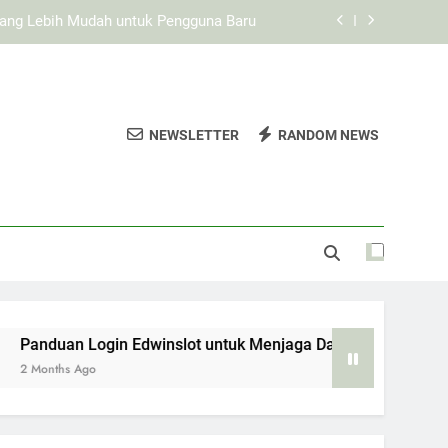
ng Lebih Mudah untuk Pengguna Baru
 Edwinslot untuk Menjaga Data Pribadi
ta Akun yang Tepat dan Tersusun Rapi
NEWSLETTER
RANDOM NEWS
sa TIARA4D Link Alternatif yang Tepat
ng Lebih Mudah untuk Pengguna Baru
 Inovatif Untuk Kebutuhan Industri Anda.
 Edwinslot untuk Menjaga Data Pribadi
ta Akun yang Tepat dan Tersusun Rapi
ogin Edwinslot untuk Menjaga Data Pribadi
Login Leba
o
2 Months Ago