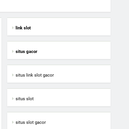
link slot
situs gacor
situs link slot gacor
situs slot
situs slot gacor