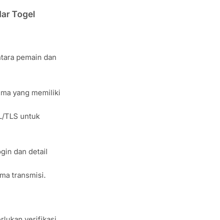
ar Togel
ntara pemain dan
ima yang memiliki
/TLS untuk
gin dan detail
ma transmisi.
lukan verifikasi