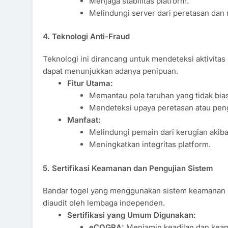
Menjaga stabilitas platform.
Melindungi server dari peretasan dan
4. Teknologi Anti-Fraud
Teknologi ini dirancang untuk mendeteksi aktivita
dapat menunjukkan adanya penipuan.
Fitur Utama:
Memantau pola taruhan yang tidak bias
Mendeteksi upaya peretasan atau pen
Manfaat:
Melindungi pemain dari kerugian akibat 
Meningkatkan integritas platform.
5. Sertifikasi Keamanan dan Pengujian Sistem
Bandar togel yang menggunakan sistem keamanan be
diaudit oleh lembaga independen.
Sertifikasi yang Umum Digunakan:
eCOGRA:
Menjamin keadilan dan kea