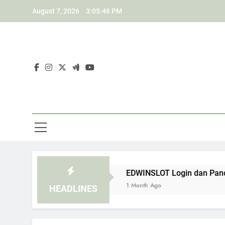
Skip
August 7, 2026
3:05:47 PM
to
content
Pol
Dapatkan S
atif yang Tepat
EDWINSLOT Login dan Panduan Akses A
1 Month Ago
HEADLINES