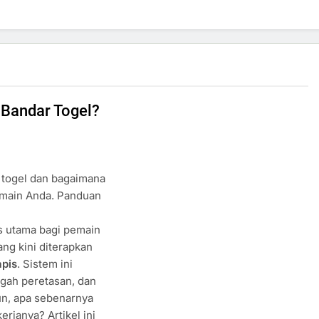
 Bandar Togel?
r togel dan bagaimana
ermain Anda. Panduan
as utama bagi pemain
ang kini diterapkan
apis
. Sistem ini
gah peretasan, dan
n, apa sebenarnya
rjanya? Artikel ini