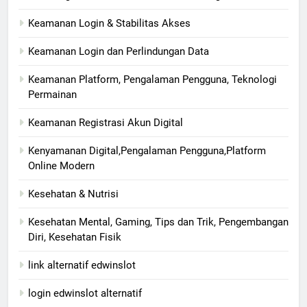
Keamanan Login & Stabilitas Akses
Keamanan Login dan Perlindungan Data
Keamanan Platform, Pengalaman Pengguna, Teknologi
Permainan
Keamanan Registrasi Akun Digital
Kenyamanan Digital,Pengalaman Pengguna,Platform
Online Modern
Kesehatan & Nutrisi
Kesehatan Mental, Gaming, Tips dan Trik, Pengembangan
Diri, Kesehatan Fisik
link alternatif edwinslot
login edwinslot alternatif