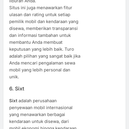
liburan Anda.
Situs ini juga menawarkan fitur
ulasan dan rating untuk setiap
pemilik mobil dan kendaraan yang
disewa, memberikan transparansi
dan informasi tambahan untuk
membantu Anda membuat
keputusan yang lebih baik. Turo
adalah pilihan yang sangat baik jika
Anda mencari pengalaman sewa
mobil yang lebih personal dan
unik.
6.
Sixt
Sixt
adalah perusahaan
penyewaan mobil internasional
yang menawarkan berbagai
kendaraan untuk disewa, dari
mobil ekonomi hingga kendaraan