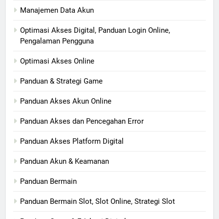
Manajemen Data Akun
Optimasi Akses Digital, Panduan Login Online,
Pengalaman Pengguna
Optimasi Akses Online
Panduan & Strategi Game
Panduan Akses Akun Online
Panduan Akses dan Pencegahan Error
Panduan Akses Platform Digital
Panduan Akun & Keamanan
Panduan Bermain
Panduan Bermain Slot, Slot Online, Strategi Slot