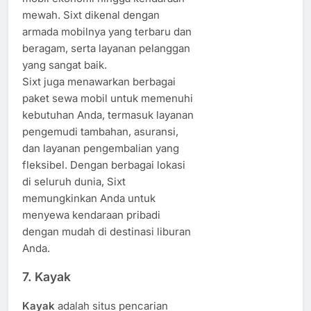
mewah. Sixt dikenal dengan
armada mobilnya yang terbaru dan
beragam, serta layanan pelanggan
yang sangat baik.
Sixt juga menawarkan berbagai
paket sewa mobil untuk memenuhi
kebutuhan Anda, termasuk layanan
pengemudi tambahan, asuransi,
dan layanan pengembalian yang
fleksibel. Dengan berbagai lokasi
di seluruh dunia, Sixt
memungkinkan Anda untuk
menyewa kendaraan pribadi
dengan mudah di destinasi liburan
Anda.
7.
Kayak
Kayak
adalah situs pencarian