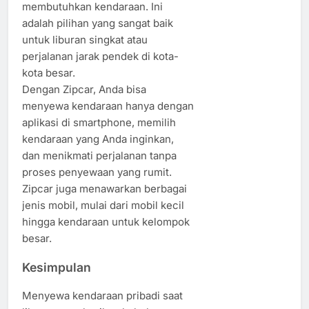
membutuhkan kendaraan. Ini
adalah pilihan yang sangat baik
untuk liburan singkat atau
perjalanan jarak pendek di kota-
kota besar.
Dengan Zipcar, Anda bisa
menyewa kendaraan hanya dengan
aplikasi di smartphone, memilih
kendaraan yang Anda inginkan,
dan menikmati perjalanan tanpa
proses penyewaan yang rumit.
Zipcar juga menawarkan berbagai
jenis mobil, mulai dari mobil kecil
hingga kendaraan untuk kelompok
besar.
Kesimpulan
Menyewa kendaraan pribadi saat