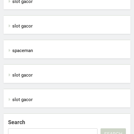
slot gacor
slot gacor
spaceman
slot gacor
slot gacor
Search
SEARCH