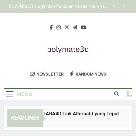
Skip
Panduan Login Edwinslot untuk Menjaga Data
to
Pribadi
content
Login Lebah4D Lebih Mudah dengan Data Akun
yang Tepat dan Tersusun Rapi
Cara Memeriksa TIARA4D Link Alternatif yang
Tepat
EDWINSLOT Login dan Panduan Akses Akun yang
Lebih Mudah untuk Pengguna Baru
Panduan Login Edwinslot untuk Menjaga Data
Pribadi
Polymate 3D
Dapatkan Solusi Cetak 3D Berkualitas
Login Lebah4D Lebih Mudah dengan Data Akun
NEWSLETTER
RANDOM NEWS
yang Tepat dan Tersusun Rapi
Tinggi Dari Polymate 3D. Teknologi Inovatif
Untuk Kebutuhan Industri Anda.
MENU
ra Memeriksa TIARA4D Link Alternatif yang Tepat
EDWI
HEADLINES
Weeks Ago
1 Mon