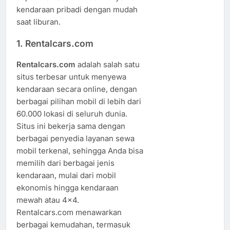
kendaraan pribadi dengan mudah
saat liburan.
1.
Rentalcars.com
Rentalcars.com
adalah salah satu
situs terbesar untuk menyewa
kendaraan secara online, dengan
berbagai pilihan mobil di lebih dari
60.000 lokasi di seluruh dunia.
Situs ini bekerja sama dengan
berbagai penyedia layanan sewa
mobil terkenal, sehingga Anda bisa
memilih dari berbagai jenis
kendaraan, mulai dari mobil
ekonomis hingga kendaraan
mewah atau 4×4.
Rentalcars.com menawarkan
berbagai kemudahan, termasuk