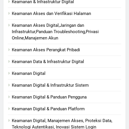
Keamanan & Infrastruktur Digital
Keamanan Akses dan Verifikasi Halaman
Keamanan Akses Digital,Jaringan dan
Infrastruktur,Panduan Troubleshooting,Privasi
Online,Manajemen Akun
Keamanan Akses Perangkat Pribadi
Keamanan Data & Infrastruktur Digital
Keamanan Digital
Keamanan Digital & Infrastruktur Sistem
Keamanan Digital & Panduan Pengguna
Keamanan Digital & Panduan Platform
Keamanan Digital, Manajemen Akses, Proteksi Data,
Teknologi Autentikasi, Inovasi Sistem Login