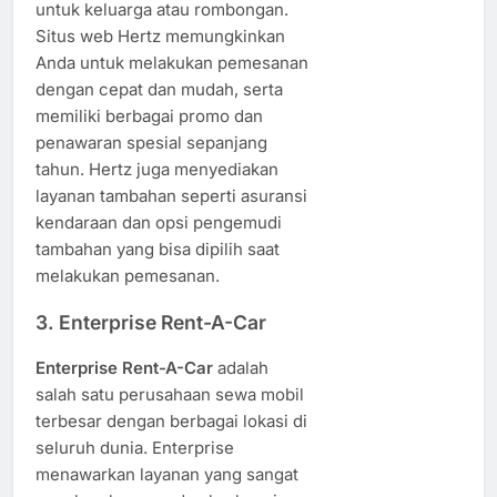
untuk keluarga atau rombongan.
Situs web Hertz memungkinkan
Anda untuk melakukan pemesanan
dengan cepat dan mudah, serta
memiliki berbagai promo dan
penawaran spesial sepanjang
tahun. Hertz juga menyediakan
layanan tambahan seperti asuransi
kendaraan dan opsi pengemudi
tambahan yang bisa dipilih saat
melakukan pemesanan.
3.
Enterprise Rent-A-Car
Enterprise Rent-A-Car
adalah
salah satu perusahaan sewa mobil
terbesar dengan berbagai lokasi di
seluruh dunia. Enterprise
menawarkan layanan yang sangat