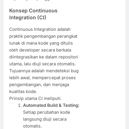
Konsep Continuous
Integration (CI)
Continuous Integration adalah
praktik pengembangan perangkat
lunak di mana kode yang ditulis
oleh developer secara berkala
diintegrasikan ke dalam repositori
utama, lalu diuji secara otomatis.
Tujuannya adalah mendeteksi bug
lebih awal, mempercepat proses
pengembangan, dan menjaga
kualitas kode.
Prinsip utama CI meliputi:
Automated Build & Testing:
Setiap perubahan kode
langsung diuji secara
otomatis.