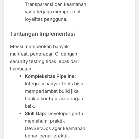
Transparansi dan keamanan
yang terjaga memperkuat
loyalitas pengguna.
Tantangan Implementasi
Meski memberikan banyak
manfaat, penerapan CI dengan
security testing tidak lepas dari
hambatan:
Kompleksitas Pipeline:
Integrasi banyak tools bisa
memperlambat build jika
tidak dikonfigurasi dengan
baik.
Skill Gap:
Developer perlu
memahami praktik
DevSecOps agar keamanan
benar-benar efektif.