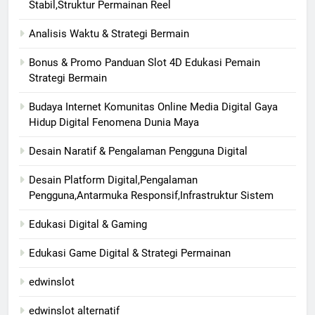
Stabil,Struktur Permainan Reel
Analisis Waktu & Strategi Bermain
Bonus & Promo Panduan Slot 4D Edukasi Pemain
Strategi Bermain
Budaya Internet Komunitas Online Media Digital Gaya
Hidup Digital Fenomena Dunia Maya
Desain Naratif & Pengalaman Pengguna Digital
Desain Platform Digital,Pengalaman
Pengguna,Antarmuka Responsif,Infrastruktur Sistem
Edukasi Digital & Gaming
Edukasi Game Digital & Strategi Permainan
edwinslot
edwinslot alternatif