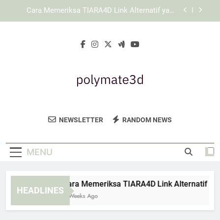
Skip
EDWINSLOT Login dan Panduan Akses Akun yang
to
Lebih Mudah untuk Pengguna Baru
content
Panduan Login Edwinslot untuk Menjaga Data
Pribadi
Login Lebah4D Lebih Mudah dengan Data Akun
yang Tepat dan Tersusun Rapi
Cara Memeriksa TIARA4D Link Alternatif yang
Tepat
EDWINSLOT Login dan Panduan Akses Akun yang
Lebih Mudah untuk Pengguna Baru
Polymate 3D
Dapatkan Solusi Cetak 3D Berkualitas
Panduan Login Edwinslot untuk Menjaga Data
NEWSLETTER
RANDOM NEWS
Pribadi
Tinggi Dari Polymate 3D. Teknologi Inovatif
Untuk Kebutuhan Industri Anda.
Login Lebah4D Lebih Mudah dengan Data Akun
yang Tepat dan Tersusun Rapi
MENU
Cara Memeriksa TIARA4D Link Alternatif yang T
HEADLINES
4 Weeks Ago