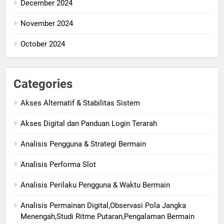
December 2024
November 2024
October 2024
Categories
Akses Alternatif & Stabilitas Sistem
Akses Digital dan Panduan Login Terarah
Analisis Pengguna & Strategi Bermain
Analisis Performa Slot
Analisis Perilaku Pengguna & Waktu Bermain
Analisis Permainan Digital,Observasi Pola Jangka
Menengah,Studi Ritme Putaran,Pengalaman Bermain