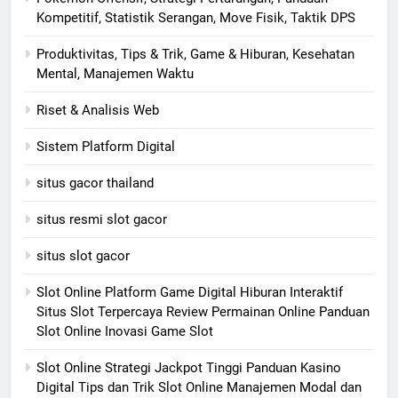
Kompetitif, Statistik Serangan, Move Fisik, Taktik DPS
Produktivitas, Tips & Trik, Game & Hiburan, Kesehatan
Mental, Manajemen Waktu
Riset & Analisis Web
Sistem Platform Digital
situs gacor thailand
situs resmi slot gacor
situs slot gacor
Slot Online Platform Game Digital Hiburan Interaktif
Situs Slot Terpercaya Review Permainan Online Panduan
Slot Online Inovasi Game Slot
Slot Online Strategi Jackpot Tinggi Panduan Kasino
Digital Tips dan Trik Slot Online Manajemen Modal dan