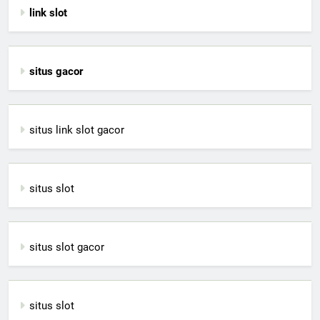
link slot
situs gacor
situs link slot gacor
situs slot
situs slot gacor
situs slot