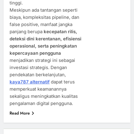
tinggi.
Meskipun ada tantangan seperti
biaya, kompleksitas pipeline, dan
false positive, manfaat jangka
panjang berupa
kecepatan rilis,
deteksi dini kerentanan, efisiensi
operasional, serta peningkatan
kepercayaan pengguna
menjadikan strategi ini sebagai
investasi strategis. Dengan
pendekatan berkelanjutan,
kaya787 alternatif
dapat terus
memperkuat keamanannya
sekaligus meningkatkan kualitas
pengalaman digital pengguna.
Read More