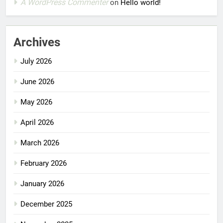
A WordPress Commenter
on
Hello world!
Archives
July 2026
June 2026
May 2026
April 2026
March 2026
February 2026
January 2026
December 2025