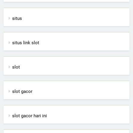
situs
situs link slot
slot
slot gacor
slot gacor hari ini