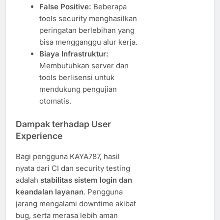
False Positive:
Beberapa
tools security menghasilkan
peringatan berlebihan yang
bisa mengganggu alur kerja.
Biaya Infrastruktur:
Membutuhkan server dan
tools berlisensi untuk
mendukung pengujian
otomatis.
Dampak terhadap User
Experience
Bagi pengguna KAYA787, hasil
nyata dari CI dan security testing
adalah
stabilitas sistem login dan
keandalan layanan
. Pengguna
jarang mengalami downtime akibat
bug, serta merasa lebih aman