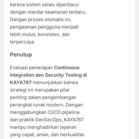
karena sistem selalu diperbarui
dengan standar keamanan terbaru.
Dengan proses otomatis ini,
pengalaman pengguna menjadi
lebih mulus, konsisten, dan
terpercaya.
Penutup
Evaluasi penerapan
Continuous
Integration dan Security Testing di
KAYA787
menunjukkan bahwa
strategi ini merupakan pilar
penting dalam pengembangan
perangkat lunak modern. Dengan
menggabungkan CI/CD pipeline
dan praktik DevSecOps, KAYA787
mampu menghadirkan layanan
yang cepat, aman, dan berkualitas