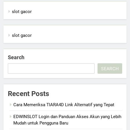
slot gacor
slot gacor
Search
SEARCH
Recent Posts
Cara Memeriksa TIARA4D Link Alternatif yang Tepat
EDWINSLOT Login dan Panduan Akses Akun yang Lebih
Mudah untuk Pengguna Baru