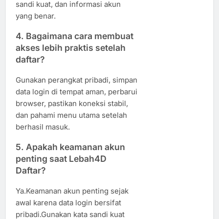
sandi kuat, dan informasi akun
yang benar.
4. Bagaimana cara membuat
akses lebih praktis setelah
daftar?
Gunakan perangkat pribadi, simpan
data login di tempat aman, perbarui
browser, pastikan koneksi stabil,
dan pahami menu utama setelah
berhasil masuk.
5. Apakah keamanan akun
penting saat Lebah4D
Daftar?
Ya.Keamanan akun penting sejak
awal karena data login bersifat
pribadi.Gunakan kata sandi kuat