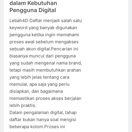
dalam Kebutuhan
Pengguna Digital
Lebah4D Daftar menjadi salah satu
keyword yang banyak digunakan
pengguna ketika ingin memahami
proses awal sebelum mengakses
sebuah akun digital.Pencarian ini
biasanya muncul dari pengguna
yang sudah mengenal nama brand,
tetapi masih membutuhkan arahan
yang lebih jelas tentang cara
memulai, apa saja yang perlu
disiapkan, dan bagaimana
memastikan proses akses berjalan
lebih praktis.
Dalam pengalaman digital, tahap
daftar bukan hanya soal mengisi
beberapa kolom.Proses ini