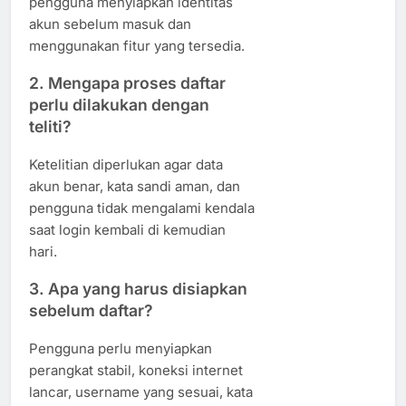
pengguna menyiapkan identitas
akun sebelum masuk dan
menggunakan fitur yang tersedia.
2. Mengapa proses daftar
perlu dilakukan dengan
teliti?
Ketelitian diperlukan agar data
akun benar, kata sandi aman, dan
pengguna tidak mengalami kendala
saat login kembali di kemudian
hari.
3. Apa yang harus disiapkan
sebelum daftar?
Pengguna perlu menyiapkan
perangkat stabil, koneksi internet
lancar, username yang sesuai, kata