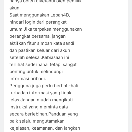
hanya boleh diketahui oleh pemilik
akun.
Saat menggunakan Lebah4D,
hindari login dari perangkat
umum.Jika terpaksa menggunakan
perangkat bersama, jangan
aktifkan fitur simpan kata sandi
dan pastikan keluar dari akun
setelah selesai.Kebiasaan ini
terlihat sederhana, tetapi sangat
penting untuk melindungi
informasi pribadi.
Pengguna juga perlu berhati-hati
terhadap informasi yang tidak
jelas.Jangan mudah mengikuti
instruksi yang meminta data
secara berlebihan.Panduan yang
baik selalu mengutamakan
kejelasan, keamanan, dan langkah