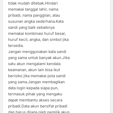
tidak mudah ditebak.Hindari
memakai tanggal lahir, nama
pribadi, nama panggilan, atau
susunan angka sederhana.Kata
sandi yang baik sebaiknya
memakai kombinasi huruf besar,
huruf kecil, angka, dan simbol jika
tersedia.
Jangan menggunakan kata sandi
yang sama untuk banyak akun.Jika
satu akun mengalami kendala
keamanan, akun lain bisa ikut
berisiko jika memakai pola sandi
yang sama.Jangan membagikan
data login kepada siapa pun,
termasuk pihak yang mengaku
dapat membantu akses secara
pribadi.Data akun bersifat pribadi
dan harus dijaga oleh pemilik akun.