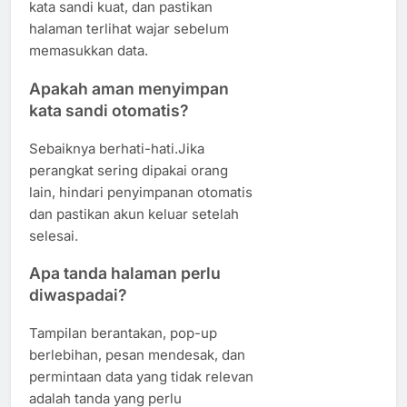
kata sandi kuat, dan pastikan
halaman terlihat wajar sebelum
memasukkan data.
Apakah aman menyimpan
kata sandi otomatis?
Sebaiknya berhati-hati.Jika
perangkat sering dipakai orang
lain, hindari penyimpanan otomatis
dan pastikan akun keluar setelah
selesai.
Apa tanda halaman perlu
diwaspadai?
Tampilan berantakan, pop-up
berlebihan, pesan mendesak, dan
permintaan data yang tidak relevan
adalah tanda yang perlu