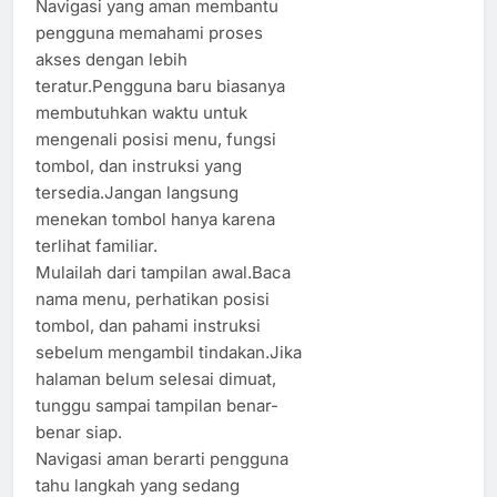
Navigasi yang aman membantu
pengguna memahami proses
akses dengan lebih
teratur.Pengguna baru biasanya
membutuhkan waktu untuk
mengenali posisi menu, fungsi
tombol, dan instruksi yang
tersedia.Jangan langsung
menekan tombol hanya karena
terlihat familiar.
Mulailah dari tampilan awal.Baca
nama menu, perhatikan posisi
tombol, dan pahami instruksi
sebelum mengambil tindakan.Jika
halaman belum selesai dimuat,
tunggu sampai tampilan benar-
benar siap.
Navigasi aman berarti pengguna
tahu langkah yang sedang