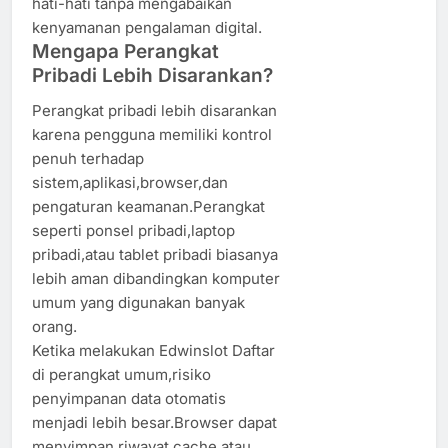
hati-hati tanpa mengabaikan
kenyamanan pengalaman digital.
Mengapa Perangkat
Pribadi Lebih Disarankan?
Perangkat pribadi lebih disarankan
karena pengguna memiliki kontrol
penuh terhadap
sistem,aplikasi,browser,dan
pengaturan keamanan.Perangkat
seperti ponsel pribadi,laptop
pribadi,atau tablet pribadi biasanya
lebih aman dibandingkan komputer
umum yang digunakan banyak
orang.
Ketika melakukan Edwinslot Daftar
di perangkat umum,risiko
penyimpanan data otomatis
menjadi lebih besar.Browser dapat
menyimpan riwayat,cache,atau