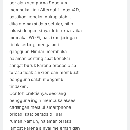
berjalan sempurna.Sebelum
membuka Link Alternatif Lebah4D,
pastikan koneksi cukup stabil.
Jika memakai data seluler, pilih
lokasi dengan sinyal lebih kuat.Jika
memakai Wi-Fi, pastikan jaringan
tidak sedang mengalami
gangguan.Hindari membuka
halaman penting saat koneksi
sangat buruk karena proses bisa
terasa tidak sinkron dan membuat
pengguna salah mengambil
tindakan.
Contoh praktisnya, seorang
pengguna ingin membuka akses
cadangan melalui smartphone
pribadi saat berada di luar
rumah.Namun, halaman terasa
lambat karena sinyal melemah dan