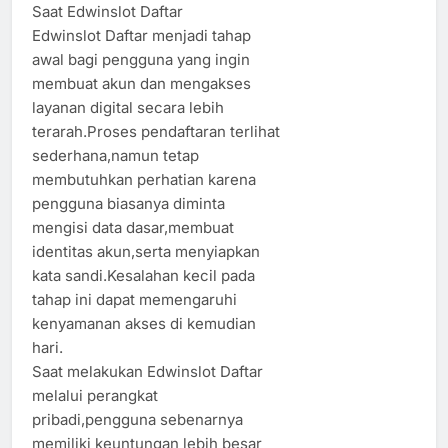
Saat Edwinslot Daftar
Edwinslot Daftar menjadi tahap
awal bagi pengguna yang ingin
membuat akun dan mengakses
layanan digital secara lebih
terarah.Proses pendaftaran terlihat
sederhana,namun tetap
membutuhkan perhatian karena
pengguna biasanya diminta
mengisi data dasar,membuat
identitas akun,serta menyiapkan
kata sandi.Kesalahan kecil pada
tahap ini dapat memengaruhi
kenyamanan akses di kemudian
hari.
Saat melakukan Edwinslot Daftar
melalui perangkat
pribadi,pengguna sebenarnya
memiliki keuntungan lebih besar