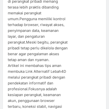
di perangkat pribadi memang
terasa lebih praktis dibanding
memakai perangkat
umum.Pengguna memiliki kontrol
terhadap browser, riwayat akses,
penyimpanan data, keamanan
layar, dan pengaturan
perangkat.Meski begitu, perangkat
pribadi tetap perlu dikelola dengan
benar agar pengalaman akses
tetap aman dan nyaman.
Artikel ini membahas tips aman
membuka Link Alternatif Lebah4D
melalui perangkat pribadi dengan
pendekatan informatif dan
profesional.Fokusnya adalah
kesiapan perangkat, keamanan
akun, penggunaan browser
terbaru, koneksi stabil, navigasi