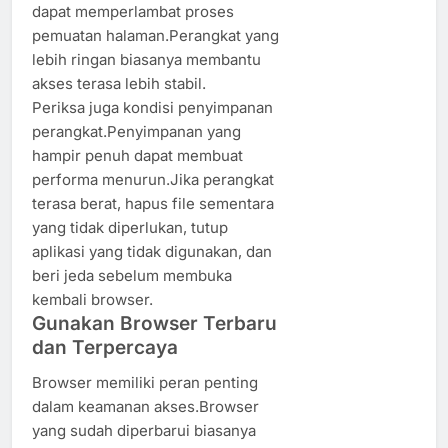
dapat memperlambat proses
pemuatan halaman.Perangkat yang
lebih ringan biasanya membantu
akses terasa lebih stabil.
Periksa juga kondisi penyimpanan
perangkat.Penyimpanan yang
hampir penuh dapat membuat
performa menurun.Jika perangkat
terasa berat, hapus file sementara
yang tidak diperlukan, tutup
aplikasi yang tidak digunakan, dan
beri jeda sebelum membuka
kembali browser.
Gunakan Browser Terbaru
dan Terpercaya
Browser memiliki peran penting
dalam keamanan akses.Browser
yang sudah diperbarui biasanya