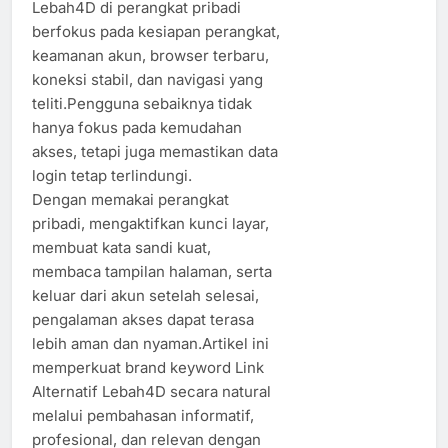
Lebah4D di perangkat pribadi
berfokus pada kesiapan perangkat,
keamanan akun, browser terbaru,
koneksi stabil, dan navigasi yang
teliti.Pengguna sebaiknya tidak
hanya fokus pada kemudahan
akses, tetapi juga memastikan data
login tetap terlindungi.
Dengan memakai perangkat
pribadi, mengaktifkan kunci layar,
membuat kata sandi kuat,
membaca tampilan halaman, serta
keluar dari akun setelah selesai,
pengalaman akses dapat terasa
lebih aman dan nyaman.Artikel ini
memperkuat brand keyword Link
Alternatif Lebah4D secara natural
melalui pembahasan informatif,
profesional, dan relevan dengan