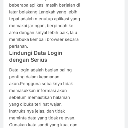
beberapa aplikasi masih berjalan di
latar belakang.Langkah yang lebih
tepat adalah menutup aplikasi yang
memakai jaringan, berpindah ke
area dengan sinyal lebih baik, lalu
membuka kembali browser secara
perlahan.
Lindungi Data Login
dengan Serius
Data login adalah bagian paling
penting dalam keamanan
akun.Pengguna sebaiknya tidak
memasukkan informasi akun
sebelum memastikan halaman
yang dibuka terlihat wajar,
instruksinya jelas, dan tidak
meminta data yang tidak relevan.
Gunakan kata sandi yang kuat dan