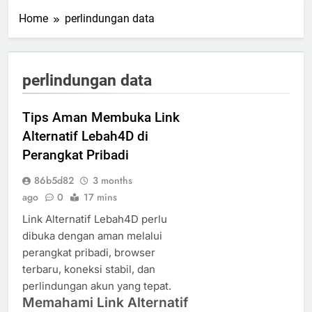
Home
perlindungan data
perlindungan data
Tips Aman Membuka Link
Alternatif Lebah4D di
Perangkat Pribadi
86b5d82
3 months
ago
0
17 mins
Link Alternatif Lebah4D perlu
dibuka dengan aman melalui
perangkat pribadi, browser
terbaru, koneksi stabil, dan
perlindungan akun yang tepat.
Memahami Link Alternatif