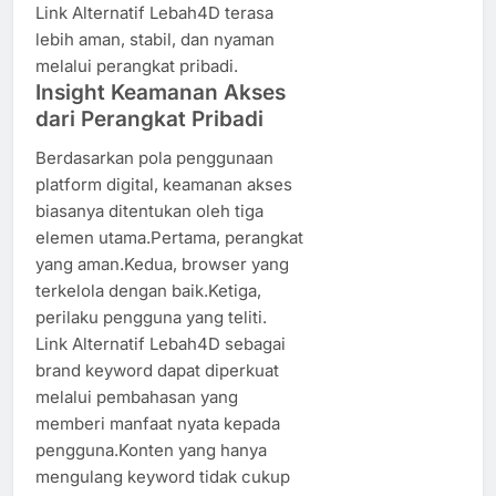
Link Alternatif Lebah4D terasa
lebih aman, stabil, dan nyaman
melalui perangkat pribadi.
Insight Keamanan Akses
dari Perangkat Pribadi
Berdasarkan pola penggunaan
platform digital, keamanan akses
biasanya ditentukan oleh tiga
elemen utama.Pertama, perangkat
yang aman.Kedua, browser yang
terkelola dengan baik.Ketiga,
perilaku pengguna yang teliti.
Link Alternatif Lebah4D sebagai
brand keyword dapat diperkuat
melalui pembahasan yang
memberi manfaat nyata kepada
pengguna.Konten yang hanya
mengulang keyword tidak cukup