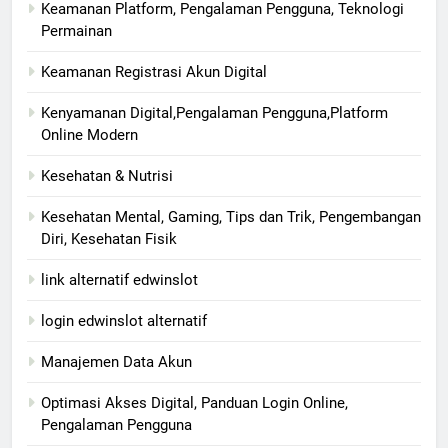
Keamanan Platform, Pengalaman Pengguna, Teknologi
Permainan
Keamanan Registrasi Akun Digital
Kenyamanan Digital,Pengalaman Pengguna,Platform
Online Modern
Kesehatan & Nutrisi
Kesehatan Mental, Gaming, Tips dan Trik, Pengembangan
Diri, Kesehatan Fisik
link alternatif edwinslot
login edwinslot alternatif
Manajemen Data Akun
Optimasi Akses Digital, Panduan Login Online,
Pengalaman Pengguna