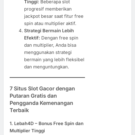
Tinggi:
Beberapa slot
progresif memberikan
jackpot besar saat fitur free
spin atau multiplier aktif.
Strategi Bermain Lebih
Efektif:
Dengan free spin
dan multiplier, Anda bisa
menggunakan strategi
bermain yang lebih fleksibel
dan menguntungkan.
7 Situs Slot Gacor dengan
Putaran Gratis dan
Pengganda Kemenangan
Terbaik
1.
Lebah4D – Bonus Free Spin dan
Multiplier Tinggi