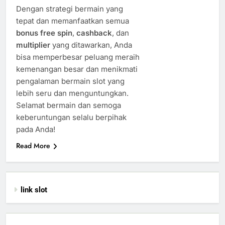
Dengan strategi bermain yang
tepat dan memanfaatkan semua
bonus free spin
,
cashback
, dan
multiplier
yang ditawarkan, Anda
bisa memperbesar peluang meraih
kemenangan besar dan menikmati
pengalaman bermain slot yang
lebih seru dan menguntungkan.
Selamat bermain dan semoga
keberuntungan selalu berpihak
pada Anda!
Read More
link slot