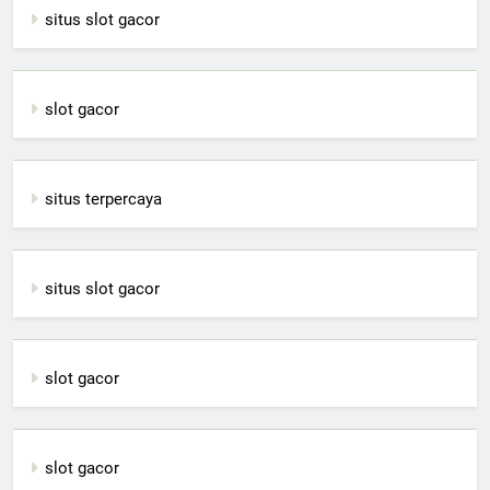
situs slot gacor
slot gacor
situs terpercaya
situs slot gacor
slot gacor
slot gacor