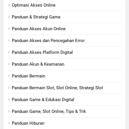
Optimasi Akses Online
Panduan & Strategi Game
Panduan Akses Akun Online
Panduan Akses dan Pencegahan Error
Panduan Akses Platform Digital
Panduan Akun & Keamanan
Panduan Bermain
Panduan Bermain Slot, Slot Online, Strategi Slot
Panduan Game & Edukasi Digital
Panduan Game, Slot Online, Tips & Trik
Panduan Hiburan