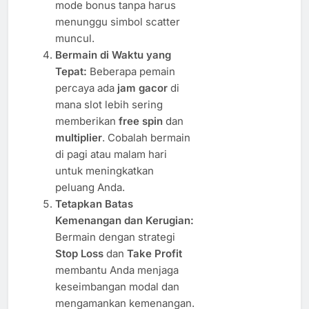
mode bonus tanpa harus
menunggu simbol scatter
muncul.
Bermain di Waktu yang
Tepat:
Beberapa pemain
percaya ada
jam gacor
di
mana slot lebih sering
memberikan
free spin
dan
multiplier
. Cobalah bermain
di pagi atau malam hari
untuk meningkatkan
peluang Anda.
Tetapkan Batas
Kemenangan dan Kerugian:
Bermain dengan strategi
Stop Loss
dan
Take Profit
membantu Anda menjaga
keseimbangan modal dan
mengamankan kemenangan.