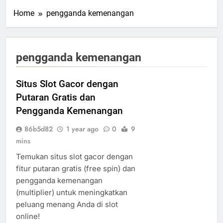
Home
pengganda kemenangan
pengganda kemenangan
Situs Slot Gacor dengan
Putaran Gratis dan
Pengganda Kemenangan
86b5d82
1 year ago
0
9
mins
Temukan situs slot gacor dengan
fitur putaran gratis (free spin) dan
pengganda kemenangan
(multiplier) untuk meningkatkan
peluang menang Anda di slot
online!