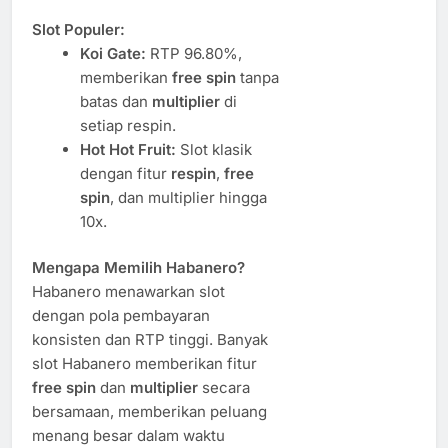
Slot Populer:
Koi Gate:
RTP 96.80%,
memberikan
free spin
tanpa
batas dan
multiplier
di
setiap respin.
Hot Hot Fruit:
Slot klasik
dengan fitur
respin
,
free
spin
, dan multiplier hingga
10x.
Mengapa Memilih Habanero?
Habanero menawarkan slot
dengan pola pembayaran
konsisten dan RTP tinggi. Banyak
slot Habanero memberikan fitur
free spin
dan
multiplier
secara
bersamaan, memberikan peluang
menang besar dalam waktu