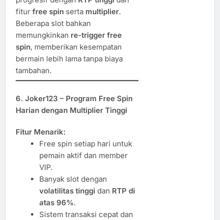
fitur
free spin
serta
multiplier
.
Beberapa slot bahkan
memungkinkan
re-trigger free
spin
, memberikan kesempatan
bermain lebih lama tanpa biaya
tambahan.
6.
Joker123 – Program Free Spin
Harian dengan Multiplier Tinggi
Fitur Menarik:
Free spin setiap hari untuk
pemain aktif dan member
VIP.
Banyak slot dengan
volatilitas tinggi
dan
RTP di
atas 96%
.
Sistem transaksi cepat dan