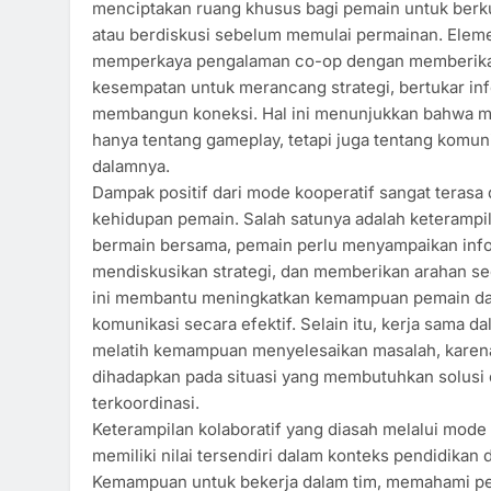
menciptakan ruang khusus bagi pemain untuk berku
atau berdiskusi sebelum memulai permainan. Elemen
memperkaya pengalaman co-op dengan memberik
kesempatan untuk merancang strategi, bertukar inf
membangun koneksi. Hal ini menunjukkan bahwa mo
hanya tentang gameplay, tetapi juga tentang komuni
dalamnya.
Dampak positif dari mode kooperatif sangat terasa
kehidupan pemain. Salah satunya adalah keterampil
bermain bersama, pemain perlu menyampaikan info
mendiskusikan strategi, dan memberikan arahan seca
ini membantu meningkatkan kemampuan pemain da
komunikasi secara efektif. Selain itu, kerja sama d
melatih kemampuan menyelesaikan masalah, karena
dihadapkan pada situasi yang membutuhkan solusi 
terkoordinasi.
Keterampilan kolaboratif yang diasah melalui mode 
memiliki nilai tersendiri dalam konteks pendidikan 
Kemampuan untuk bekerja dalam tim, memahami p