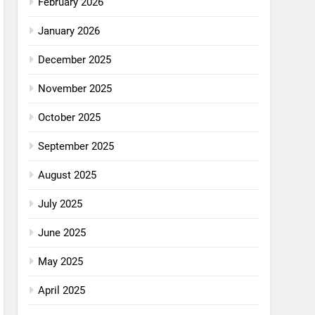
February 2026
January 2026
December 2025
November 2025
October 2025
September 2025
August 2025
July 2025
June 2025
May 2025
April 2025