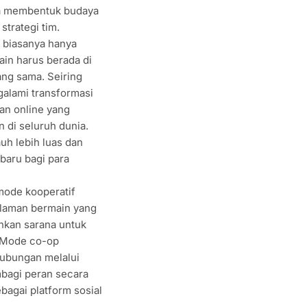
ga membentuk budaya
trategi tim.
 biasanya hanya
ain harus berada di
ng sama. Seiring
galami transformasi
an online yang
di seluruh dunia.
uh lebih luas dan
baru bagi para
mode kooperatif
alaman bermain yang
ainkan sarana untuk
. Mode co-op
ubungan melalui
mbagi peran secara
bagai platform sosial