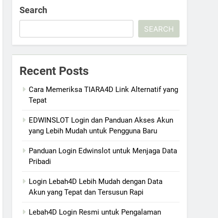
Search
SEARCH
Recent Posts
Cara Memeriksa TIARA4D Link Alternatif yang
Tepat
EDWINSLOT Login dan Panduan Akses Akun
yang Lebih Mudah untuk Pengguna Baru
Panduan Login Edwinslot untuk Menjaga Data
Pribadi
Login Lebah4D Lebih Mudah dengan Data
Akun yang Tepat dan Tersusun Rapi
Lebah4D Login Resmi untuk Pengalaman